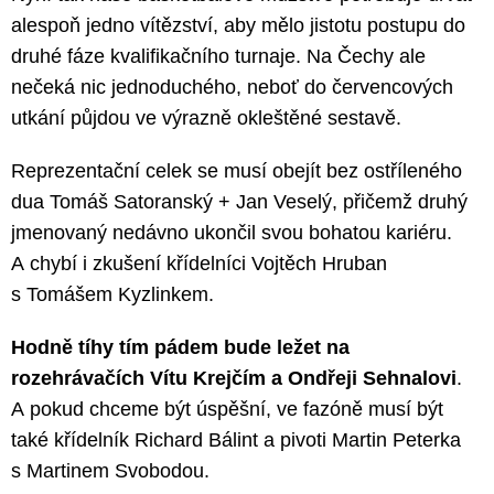
alespoň jedno vítězství, aby mělo jistotu postupu do
druhé fáze kvalifikačního turnaje. Na Čechy ale
nečeká nic jednoduchého, neboť do červencových
utkání půjdou ve výrazně okleštěné sestavě.
Reprezentační celek se musí obejít bez ostříleného
dua Tomáš Satoranský + Jan Veselý, přičemž druhý
jmenovaný nedávno ukončil svou bohatou kariéru.
A chybí i zkušení křídelníci Vojtěch Hruban
s Tomášem Kyzlinkem.
Hodně tíhy tím pádem bude ležet na
rozehrávačích Vítu Krejčím a Ondřeji Sehnalovi
.
A pokud chceme být úspěšní, ve fazóně musí být
také křídelník Richard Bálint a pivoti Martin Peterka
s Martinem Svobodou.