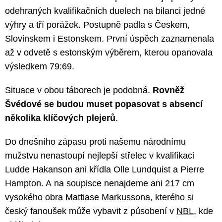
odehraných kvalifikačních duelech na bilanci jedné
výhry a tří porážek. Postupně padla s Českem,
Slovinskem i Estonskem. První úspěch zaznamenala
až v odvetě s estonským výběrem, kterou opanovala
výsledkem 79:69.
Situace v obou táborech je podobná.
Rovněž
Švédové se budou muset popasovat s absencí
několika klíčových plejerů
.
Do dnešního zápasu proti našemu národnímu
mužstvu nenastoupí nejlepší střelec v kvalifikaci
Ludde Hakanson ani křídla Olle Lundquist a Pierre
Hampton. A na soupisce nenajdeme ani 217 cm
vysokého obra Mattiase Markussona, kterého si
český fanoušek může vybavit z působení v
NBL
, kde