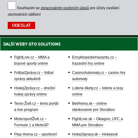
Souhlasím se
zpracováním osobních údajů
pro účely zasílání
obchodních sdělení
DALŠÍ WEBY GTO SOLUTIONS
FightLive.cz – MMA a
EncyklopedieHazardu.cz –
bojové sporty online
hazardní hry online
FotbalZprávy.cz – fotbal
CasinoAutomaty.cz – casino hry
zprávy aktuálně
automaty
HokejZprávy.cz – dnešní
Loterie-tikety.cz – loterie a losy
hokej zprávy online
online
Tenis-Živě.cz – tenis portál
BetArena.sk – online
a live program
stávkovanie pre Slovákov
MotorsportŽivě.cz –
FightLive.sk – Oktagon, UFC a
Formule 1 a MotoGP
MMA pre Slovákov
Play-Arena.cz – sportovní
HokejSpravy.sk – Hokejové