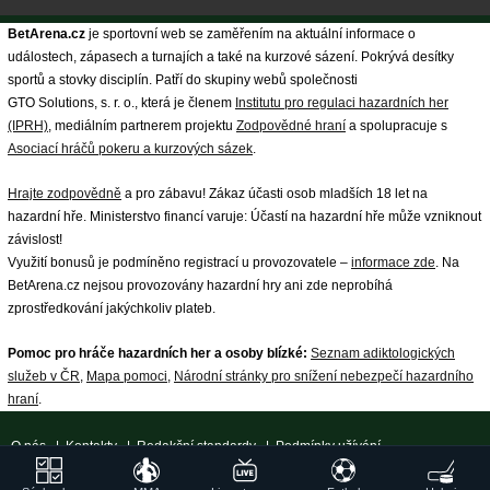
BetArena.cz
je sportovní web se zaměřením na aktuální informace o
událostech, zápasech a turnajích a také na kurzové sázení. Pokrývá desítky
sportů a stovky disciplín. Patří do skupiny webů společnosti
GTO Solutions, s. r. o., která je členem
Institutu pro regulaci hazardních her
(IPRH)
, mediálním partnerem projektu
Zodpovědné hraní
a spolupracuje s
Asociací hráčů pokeru a kurzových sázek
.
Hrajte zodpovědně
a pro zábavu! Zákaz účasti osob mladších 18 let na
hazardní hře. Ministerstvo financí varuje: Účastí na hazardní hře může vzniknout
závislost!
Využití bonusů je podmíněno registrací u provozovatele –
informace zde
. Na
BetArena.cz nejsou provozovány hazardní hry ani zde neprobíhá
zprostředkování jakýchkoliv plateb.
Pomoc pro hráče hazardních her a osoby blízké:
Seznam adiktologických
služeb v ČR
,
Mapa pomoci
,
Národní stránky pro snížení nebezpečí hazardního
hraní
.
O nás
|
Kontakty
|
Redakční standardy
|
Podmínky užívání
|
Zpracování osobních údajů a cookies
|
18+ Zodpovědné hraní
| ©