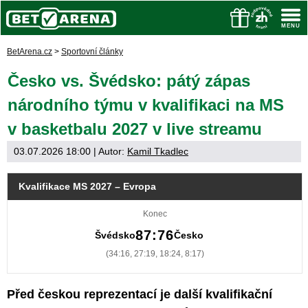
BetArena.cz
>
Sportovní články
Česko vs. Švédsko: pátý zápas
národního týmu v kvalifikaci na MS
v basketbalu 2027 v live streamu
03.07.2026 18:00
| Autor:
Kamil Tkadlec
Kvalifikace MS 2027 – Evropa
Konec
87:76
Švédsko
Česko
(34:16, 27:19, 18:24, 8:17)
Před českou reprezentací je další kvalifikační