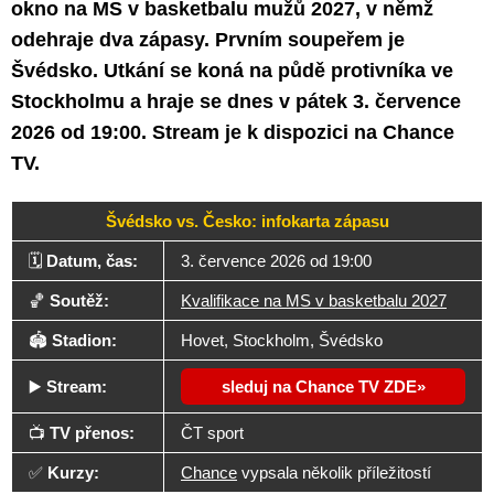
okno na MS v basketbalu mužů 2027, v němž
odehraje dva zápasy. Prvním soupeřem je
Švédsko. Utkání se koná na půdě protivníka ve
Stockholmu a hraje se dnes v pátek 3. července
2026 od 19:00. Stream je k dispozici na Chance
TV.
Švédsko vs. Česko: infokarta zápasu
🗓️
Datum, čas:
3. července 2026 od 19:00
🏀
Soutěž:
Kvalifikace na MS v basketbalu 2027
🏟️
Stadion:
Hovet, Stockholm, Švédsko
▶️
Stream:
sleduj na Chance TV ZDE
📺
TV přenos:
ČT sport
✅
Kurzy:
Chance
vypsala několik příležitostí