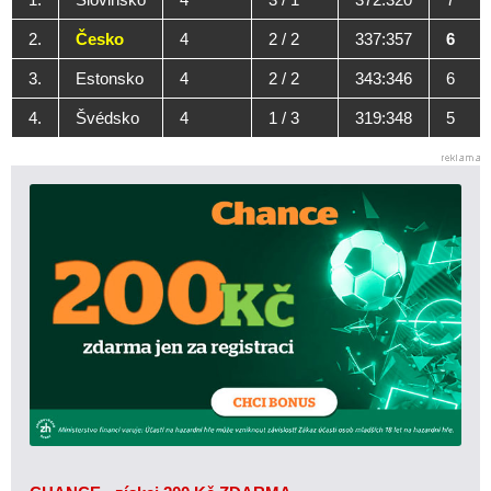
2.
Česko
4
2 / 2
337:357
6
3.
Estonsko
4
2 / 2
343:346
6
4.
Švédsko
4
1 / 3
319:348
5