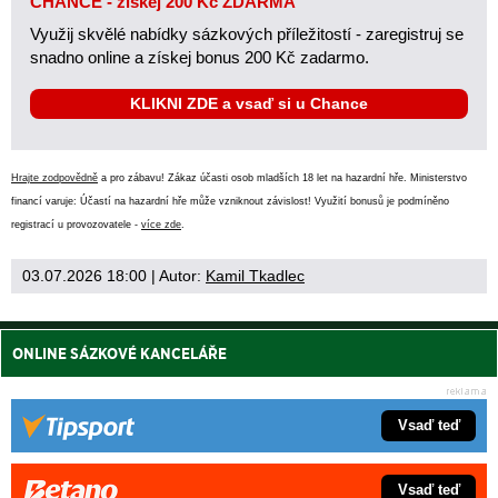
CHANCE - získej 200 Kč ZDARMA
Využij skvělé nabídky sázkových příležitostí - zaregistruj se
snadno online a získej bonus 200 Kč zadarmo.
KLIKNI ZDE a vsaď si u Chance
Hrajte zodpovědně
a pro zábavu! Zákaz účasti osob mladších 18 let na hazardní hře. Ministerstvo
financí varuje: Účastí na hazardní hře může vzniknout závislost! Využití bonusů je podmíněno
registrací u provozovatele -
více zde
.
03.07.2026 18:00
| Autor:
Kamil Tkadlec
ONLINE SÁZKOVÉ KANCELÁŘE
Vsaď teď
Vsaď teď