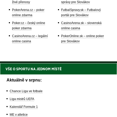
živé přenosy
správy pre Slovákov
PokerArena.cz – poker
FutbalSpravy.sk – Futbalový
online zdarma
portál pre Slovákov
Poker.cz – český online
CasinoArena.sk – slovenská
poker zdarma
online casina
CasinoArena.cz – legální
PokerOnline.sk – online poker
online casina
pre Slovákov
VŠE O SPORTU NA JEDNOM MÍSTĚ
Aktuálně v srpnu:
Chance Liga ve fotbale
Liga mistrů UEFA
Kalendář Formule 1
ME v atletice