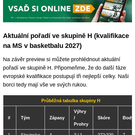
Aktuální pořadí ve skupině H (kvalifikace
na MS v basketbalu 2027)
Na závěr preview si můžete prohlédnout aktuální
pořadí ve skupině H. Připomeňme, že do další fáze
evropské kvalifikace postupují tři nejlepší celky. Naši
borci tedy mají vše ve svých rukou.
Průběžná tabulka skupiny H
Výhry
#
Tým
Zápasy
/
Skóre
Body
Prohry
1.
Slovinsko
4
3 / 1
372:320
7