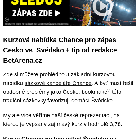
Kurzová nabídka Chance pro zápas
Česko vs. Švédsko + tip od redakce
BetArena.cz
Zde si můžete prohlédnout základní kurzovou
nabídku
sázkové kanceláře Chance
. A byť musí řešit
obdobné problémy jako Česko, bookmakeři této
tradiční sázkovky favorizují domácí Švédsko.
My ale více věříme naší české reprezentaci, na
kterou je vypsaný zajímavý kurz v hodnotě 3,78.
Kurzy Chance na basketbal Švédsko vs.