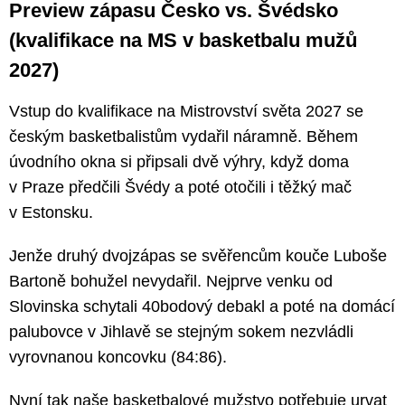
Preview zápasu Česko vs. Švédsko
(kvalifikace na MS v basketbalu mužů
2027)
Vstup do kvalifikace na Mistrovství světa 2027 se
českým basketbalistům vydařil náramně. Během
úvodního okna si připsali dvě výhry, když doma
v Praze předčili Švédy a poté otočili i těžký mač
v Estonsku.
Jenže druhý dvojzápas se svěřencům kouče Luboše
Bartoně bohužel nevydařil. Nejprve venku od
Slovinska schytali 40bodový debakl a poté na domácí
palubovce v Jihlavě se stejným sokem nezvládli
vyrovnanou koncovku (84:86).
Nyní tak naše basketbalové mužstvo potřebuje urvat