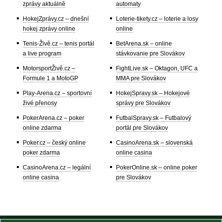
zprávy aktuálně
automaty
HokejZprávy.cz – dnešní
Loterie-tikety.cz – loterie a losy
hokej zprávy online
online
Tenis-Živě.cz – tenis portál
BetArena.sk – online
a live program
stávkovanie pre Slovákov
MotorsportŽivě.cz –
FightLive.sk – Oktagon, UFC a
Formule 1 a MotoGP
MMA pre Slovákov
Play-Arena.cz – sportovní
HokejSpravy.sk – Hokejové
živé přenosy
správy pre Slovákov
PokerArena.cz – poker
FutbalSpravy.sk – Futbalový
online zdarma
portál pre Slovákov
Poker.cz – český online
CasinoArena.sk – slovenská
poker zdarma
online casina
CasinoArena.cz – legální
PokerOnline.sk – online poker
online casina
pre Slovákov