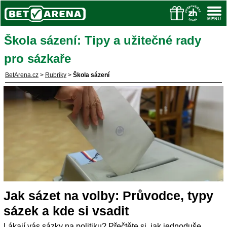
Škola sázení: Tipy a užitečné rady
pro sázkaře
BetArena.cz
>
Rubriky
>
Škola sázení
Jak sázet na volby: Průvodce, typy
sázek a kde si vsadit
Lákají vás sázky na politiku? Přečtěte si, jak jednoduše