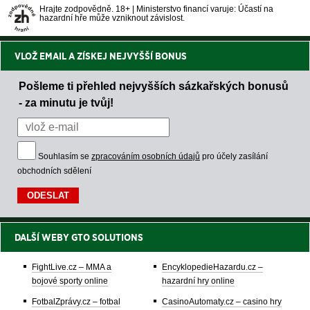
Hrajte zodpovědně. 18+ | Ministerstvo financí varuje: Účastí na
hazardní hře může vzniknout závislost.
VLOŽ EMAIL A ZÍSKEJ NEJVYŠŠÍ BONUS
Pošleme ti přehled nejvyšších sázkařských bonusů
- za minutu je tvůj!
Souhlasím se
zpracováním osobních údajů
pro účely zasílání
obchodních sdělení
DALŠÍ WEBY GTO SOLUTIONS
FightLive.cz – MMA a
EncyklopedieHazardu.cz –
bojové sporty online
hazardní hry online
FotbalZprávy.cz – fotbal
CasinoAutomaty.cz – casino hry