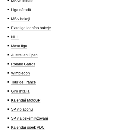
MS ve fotbale
Liga národů
MS v hokeji
Extraliga ledního hokeje
NHL
Maxa liga
Australian Open
Roland Garros
Wimbledon
Tour de France
Giro d'Italia
Kalendář MotoGP
SP v biatlonu
SP v alpském lyžování
Kalendář šipek PDC