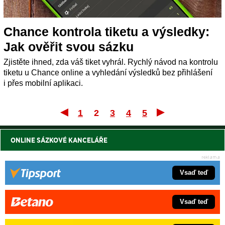
Chance kontrola tiketu a výsledky:
Jak ověřit svou sázku
Zjistěte ihned, zda váš tiket vyhrál. Rychlý návod na kontrolu
tiketu u Chance online a vyhledání výsledků bez přihlášení
i přes mobilní aplikaci.
1
2
3
4
5
První
Posle
ONLINE SÁZKOVÉ KANCELÁŘE
Vsaď teď
Vsaď teď