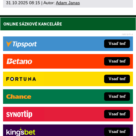
31.10.2025 08:15
| Autor:
Adam Janas
ONLINE SÁZKOVÉ KANCELÁŘE
Vsaď teď
Vsaď teď
Vsaď teď
Vsaď teď
Vsaď teď
Vsaď teď