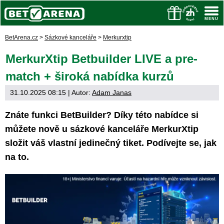
BetArena.cz
>
Sázkové kanceláře
>
Merkurxtip
MerkurXtip Betbuilder LIVE a pre-
match + široká nabídka kurzů
31.10.2025 08:15
| Autor:
Adam Janas
Znáte funkci BetBuilder? Díky této nabídce si
můžete nově u sázkové kanceláře MerkurXtip
složit váš vlastní jedinečný tiket. Podívejte se, jak
na to.