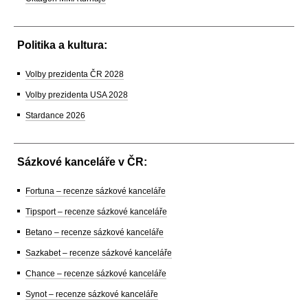
Politika a kultura:
Volby prezidenta ČR 2028
Volby prezidenta USA 2028
Stardance 2026
Sázkové kanceláře v ČR:
Fortuna – recenze sázkové kanceláře
Tipsport – recenze sázkové kanceláře
Betano – recenze sázkové kanceláře
Sazkabet – recenze sázkové kanceláře
Chance – recenze sázkové kanceláře
Synot – recenze sázkové kanceláře