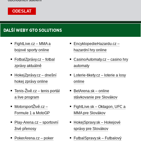
obchodních sdělení
DALŠÍ WEBY GTO SOLUTIONS
FightLive.cz – MMA a
EncyklopedieHazardu.cz –
bojové sporty online
hazardní hry online
FotbalZprávy.cz – fotbal
CasinoAutomaty.cz – casino hry
zprávy aktuálně
automaty
HokejZprávy.cz – dnešní
Loterie-tikety.cz – loterie a losy
hokej zprávy online
online
Tenis-Živě.cz – tenis portál
BetArena.sk – online
a live program
stávkovanie pre Slovákov
MotorsportŽivě.cz –
FightLive.sk – Oktagon, UFC a
Formule 1 a MotoGP
MMA pre Slovákov
Play-Arena.cz – sportovní
HokejSpravy.sk – Hokejové
živé přenosy
správy pre Slovákov
PokerArena.cz – poker
FutbalSpravy.sk – Futbalový