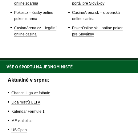
online zdarma
portál pre Slovákov
Poker.cz – český online
CasinoArena.sk – slovenská
poker zdarma
online casina
CasinoArena.cz – legální
PokerOnline.sk – online poker
online casina
pre Slovákov
VŠE O SPORTU NA JEDNOM MÍSTĚ
Aktuálně v srpnu:
Chance Liga ve fotbale
Liga mistrů UEFA
Kalendář Formule 1
ME v atletice
US Open