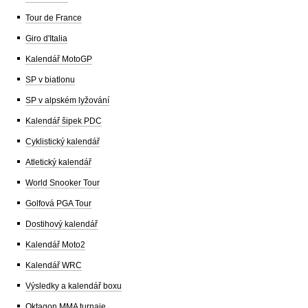
Tour de France
Giro d'Italia
Kalendář MotoGP
SP v biatlonu
SP v alpském lyžování
Kalendář šipek PDC
Cyklistický kalendář
Atletický kalendář
World Snooker Tour
Golfová PGA Tour
Dostihový kalendář
Kalendář Moto2
Kalendář WRC
Výsledky a kalendář boxu
Oktagon MMA turnaje