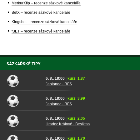
MerkurXtip – recenze sázkové kanceláře
BetX – recenze sázkové kanceláře
Kingsbet – recenze sázkové kanceláře
fBET – recenze sázkové kanceláře
SÁZKAŘSKÉ TIPY
6. 8., 18:00
|
kurz: 1,87
Jablonec - RFS
6. 8., 18:00
|
kurz: 3,99
Jablonec - RFS
6. 8., 19:00
|
kurz: 2,05
Hradec Králové - Besiktas
6. 8., 19:00
|
kurz: 1,70