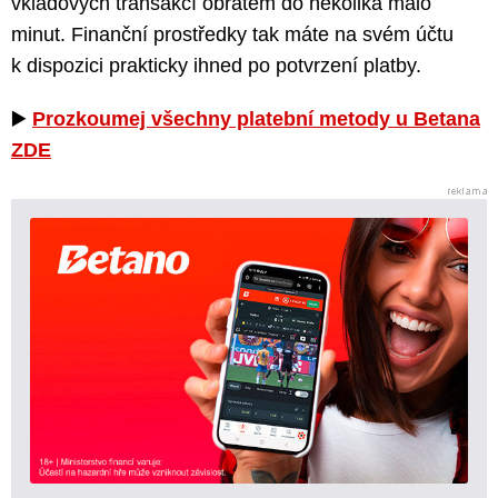
vkladových transakcí obratem do několika málo
minut. Finanční prostředky tak máte na svém účtu
k dispozici prakticky ihned po potvrzení platby.
▶️
Prozkoumej všechny platební metody u Betana
ZDE