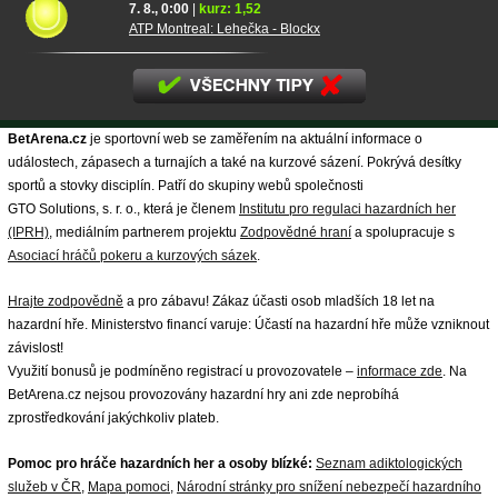
7. 8., 0:00
|
kurz: 1,52
ATP Montreal: Lehečka - Blockx
BetArena.cz
je sportovní web se zaměřením na aktuální informace o
událostech, zápasech a turnajích a také na kurzové sázení. Pokrývá desítky
sportů a stovky disciplín. Patří do skupiny webů společnosti
GTO Solutions, s. r. o., která je členem
Institutu pro regulaci hazardních her
(IPRH)
, mediálním partnerem projektu
Zodpovědné hraní
a spolupracuje s
Asociací hráčů pokeru a kurzových sázek
.
Hrajte zodpovědně
a pro zábavu! Zákaz účasti osob mladších 18 let na
hazardní hře. Ministerstvo financí varuje: Účastí na hazardní hře může vzniknout
závislost!
Využití bonusů je podmíněno registrací u provozovatele –
informace zde
. Na
BetArena.cz nejsou provozovány hazardní hry ani zde neprobíhá
zprostředkování jakýchkoliv plateb.
Pomoc pro hráče hazardních her a osoby blízké:
Seznam adiktologických
služeb v ČR
,
Mapa pomoci
,
Národní stránky pro snížení nebezpečí hazardního