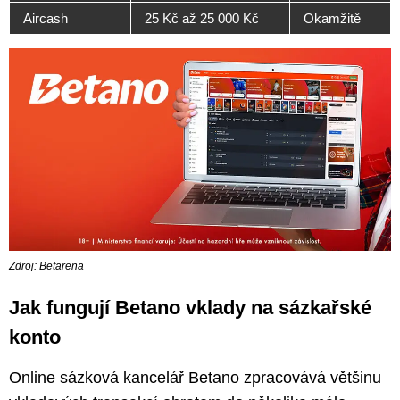
Aircash
25 Kč až 25 000 Kč
Okamžitě
Zdroj: Betarena
Jak fungují Betano vklady na sázkařské
konto
Online sázková kancelář Betano zpracovává většinu