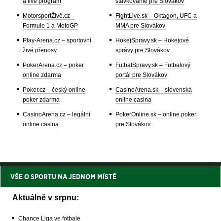
a live program
stávkovanie pre Slovákov
MotorsportŽivě.cz –
FightLive.sk – Oktagon, UFC a
Formule 1 a MotoGP
MMA pre Slovákov
Play-Arena.cz – sportovní
HokejSpravy.sk – Hokejové
živé přenosy
správy pre Slovákov
PokerArena.cz – poker
FutbalSpravy.sk – Futbalový
online zdarma
portál pre Slovákov
Poker.cz – český online
CasinoArena.sk – slovenská
poker zdarma
online casina
CasinoArena.cz – legální
PokerOnline.sk – online poker
online casina
pre Slovákov
VŠE O SPORTU NA JEDNOM MÍSTĚ
Aktuálně v srpnu:
Chance Liga ve fotbale