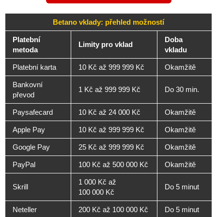
Betano vklady: přehled možností
Platební
Doba
Limity pro vklad
metoda
vkladu
Platební karta
10 Kč až 999 999 Kč
Okamžitě
Bankovní
1 Kč až 999 999 Kč
Do 30 min.
převod
Paysafecard
10 Kč až 24 000 Kč
Okamžitě
Apple Pay
10 Kč až 999 999 Kč
Okamžitě
Google Pay
25 Kč až 999 999 Kč
Okamžitě
PayPal
100 Kč až 500 000 Kč
Okamžitě
1 000 Kč až
Skrill
Do 5 minut
100 000 Kč
Neteller
200 Kč až 100 000 Kč
Do 5 minut