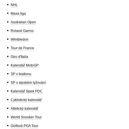
NHL
Maxa liga
Australian Open
Roland Garros
Wimbledon
Tour de France
Giro d'Italia
Kalendář MotoGP
SP v biatlonu
SP v alpském lyžování
Kalendář šipek PDC
Cyklistický kalendář
Atletický kalendář
World Snooker Tour
Golfová PGA Tour