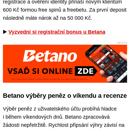
registrace a ověření identity přináší novým klientům
600 Kč formou free spinů a freebetu. Za první deposit
následně máte nárok až na 50 000 Kč.
▶️
Vyzvedni si registrační bonus u Betana
Betano výběry peněz o víkendu a recenze
Výběr peněz z uživatelského účtu probíhá hladce
i během víkendových dnů. Betano zpracovává
žádosti nepřetržitě. Rychlost připsání výhry závisí na