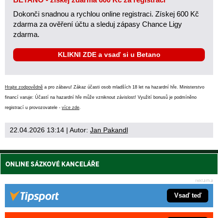
Dokonči snadnou a rychlou online registraci. Získej 600 Kč
zdarma za ověření účtu a sleduj zápasy Chance Ligy
zdarma.
KLIKNI ZDE a vsaď si u Betano
Hrajte zodpovědně
a pro zábavu! Zákaz účasti osob mladších 18 let na hazardní hře. Ministerstvo
financí varuje: Účastí na hazardní hře může vzniknout závislost! Využití bonusů je podmíněno
registrací u provozovatele -
více zde
.
22.04.2026 13:14
| Autor:
Jan Pakandl
ONLINE SÁZKOVÉ KANCELÁŘE
Vsaď teď