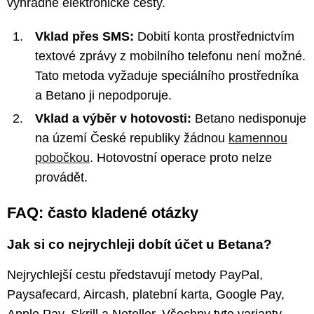
výhradně elektronické cesty.
Vklad přes SMS:
Dobití konta prostřednictvím
textové zprávy z mobilního telefonu není možné.
Tato metoda vyžaduje speciálního prostředníka
a Betano ji nepodporuje.
Vklad a výběr v hotovosti:
Betano nedisponuje
na území České republiky žádnou
kamennou
pobočkou
. Hotovostní operace proto nelze
provádět.
FAQ: často kladené otázky
Jak si co nejrychleji dobít účet u Betana?
Nejrychlejší cestu představují metody PayPal,
Paysafecard, Aircash, platební karta, Google Pay,
Apple Pay, Skrill a Neteller. Všechny tyto varianty