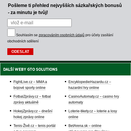
Pošleme ti přehled nejvyšších sázkařských bonusů
- za minutu je tvůj!
Souhlasím se
zpracováním osobních údajů
pro účely zasílání
obchodních sdělení
DALŠÍ WEBY GTO SOLUTIONS
FightLive.cz – MMA a
EncyklopedieHazardu.cz –
bojové sporty online
hazardní hry online
FotbalZprávy.cz – fotbal
CasinoAutomaty.cz – casino hry
zprávy aktuálně
automaty
HokejZprávy.cz – dnešní
Loterie-tikety.cz – loterie a losy
hokej zprávy online
online
Tenis-Živě.cz – tenis portál
BetArena.sk – online