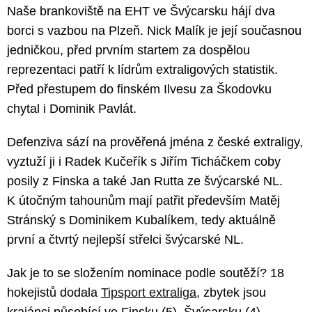
Naše brankoviště na EHT ve Švýcarsku hájí dva
borci s vazbou na Plzeň. Nick Malík je její současnou
jedničkou, před prvním startem za dospělou
reprezentaci patří k lídrům extraligových statistik.
Před přestupem do finském Ilvesu za Škodovku
chytal i Dominik Pavlát.
Defenziva sází na prověřená jména z české extraligy,
vyztuží ji i Radek Kučeřík s Jiřím Ticháčkem coby
posily z Finska a také Jan Rutta ze švýcarské NL.
K útočným tahounům mají patřit především Matěj
Stránský s Dominikem Kubalíkem, tedy aktuálně
první a čtvrtý nejlepší střelci švýcarské NL.
Jak je to se složením nominace podle soutěží? 18
hokejistů dodala
Tipsport extraliga
, zbytek jsou