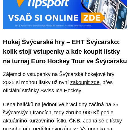
Hokej Švýcarské hry – EHT Švýcarsko:
kolik stojí vstupenky a kde koupit lístky
na turnaj Euro Hockey Tour ve Švýcarsku
Zájemci o vstupenky na Švýcarské hokejové hry
2025 si mohou lístky už nyní
zakoupit zde
, přes
oficiální stránky Swiss Ice Hockey.
Cena balíčků na jednotlivé hrací dny začíná na 35
švýcarských francích, tedy zhruba 900 Kč podle
aktuálního kurzovního lístku ČNB. Jedná se o lístky
na sobotní a nedělní dvojzápasy. Vstupenka na