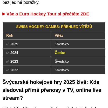
bez jediné porážky.
Vše o Euro Hockey Tour si přečtěte ZDE
SWISS HOCKEY GAMES: PŘEHLED VÍTĚZŮ
Rok
Vítěz
✅
2025
Švédsko
✅
2024
Česko
✅
2023
Švédsko
✅
2022
Švédsko
Švýcarské hokejové hry 2025 živě: Kde
sledovat přímé přenosy v TV, online live
stream?