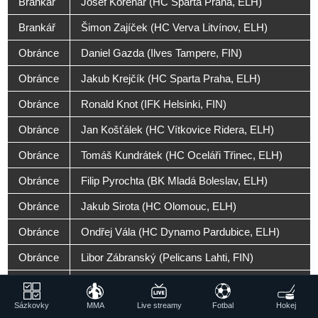
Brankář
Josef Kořenář (HC Sparta Praha, ELH)
Brankář
Šimon Zajíček (HC Verva Litvínov, ELH)
Obránce
Daniel Gazda (Ilves Tampere, FIN)
Obránce
Jakub Krejčík (HC Sparta Praha, ELH)
Obránce
Ronald Knot (IFK Helsinki, FIN)
Obránce
Jan Košťálek (HC Vítkovice Ridera, ELH)
Obránce
Tomáš Kundrátek (HC Oceláři Třinec, ELH)
Obránce
Filip Pyrochta (BK Mladá Boleslav, ELH)
Obránce
Jakub Sirota (HC Olomouc, ELH)
Obránce
Ondřej Vála (HC Dynamo Pardubice, ELH)
Obránce
Libor Zábranský (Pelicans Lahti, FIN)
Ondřej Beránek (HC Energie Karlovy Vary,
Útočník
ELH)
Sázkovky
MMA
Live streamy
Fotbal
Hokej