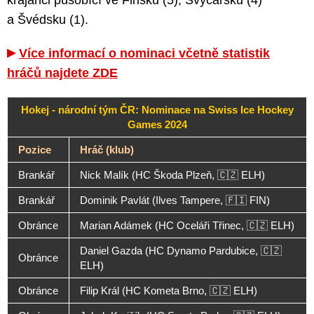
krajánci působící ve Finsku (5), Švýcarsku (4)
a Švédsku (1).
Více informací o nominaci včetně statistik
hráčů najdete ZDE
Hokej - národní tým ČR: Nominace na Swiss Ice Hockey
Games 2024
Pozice
Hráč (klub)
Brankář
Nick Malík (HC Škoda Plzeň, 🇨🇿 ELH)
Brankář
Dominik Pavlát (Ilves Tampere, 🇫🇮 FIN)
Obránce
Marian Adámek (HC Oceláři Třinec, 🇨🇿 ELH)
Daniel Gazda (HC Dynamo Pardubice, 🇨🇿
Obránce
ELH)
Obránce
Filip Král (HC Kometa Brno, 🇨🇿 ELH)