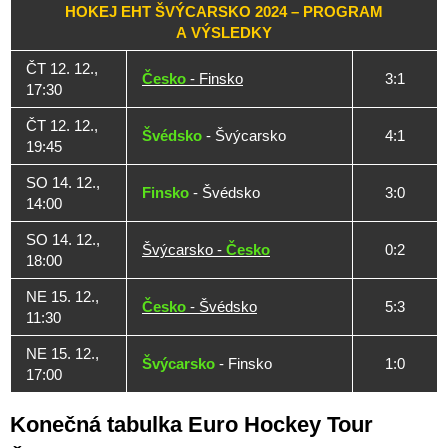
HOKEJ EHT ŠVÝCARSKO 2024 – PROGRAM
A VÝSLEDKY
ČT 12. 12.,
Česko
- Finsko
3:1
17:30
ČT 12. 12.,
Švédsko
- Švýcarsko
4:1
19:45
SO 14. 12.,
Finsko
- Švédsko
3:0
14:00
SO 14. 12.,
Švýcarsko -
Česko
0:2
18:00
NE 15. 12.,
Česko
- Švédsko
5:3
11:30
NE 15. 12.,
Švýcarsko
- Finsko
1:0
17:00
Konečná tabulka Euro Hockey Tour