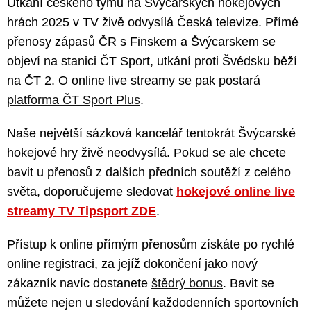
Utkání českého týmu na Švýcarských hokejových
hrách 2025 v TV živě odvysílá Česká televize. Přímé
přenosy zápasů ČR s Finskem a Švýcarskem se
objeví na stanici ČT Sport, utkání proti Švédsku běží
na ČT 2. O online live streamy se pak postará
platforma ČT Sport Plus
.
Naše největší sázková kancelář tentokrát Švýcarské
hokejové hry živě neodvysílá. Pokud se ale chcete
bavit u přenosů z dalších předních soutěží z celého
světa, doporučujeme sledovat
hokejové online live
streamy TV Tipsport ZDE
.
Přístup k online přímým přenosům získáte po rychlé
online registraci, za jejíž dokončení jako nový
zákazník navíc dostanete
štědrý bonus
. Bavit se
můžete nejen u sledování každodenních sportovních