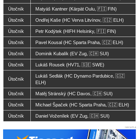
Útočník
Matyáš Kantner (Kärpät Oulu, 🇫🇮 FIN)
Útočník
Ondřej Kaše (HC Verva Litvínov, 🇨🇿 ELH)
Útočník
Petr Kodýtek (HIFH Helsinky, 🇫🇮 FIN)
Útočník
Pavel Kousal (HC Sparta Praha, 🇨🇿 ELH)
Útočník
Dominik Kubalík (EV Zug, 🇨🇭 SUI)
Útočník
Lukáš Rousek (HV71, 🇸🇪 SWE)
Lukáš Sedlák (HC Dynamo Pardubice, 🇨🇿
Útočník
ELH)
Útočník
Matěj Stránský (HC Davos, 🇨🇭 SUI)
Útočník
Michael Špaček (HC Sparta Praha, 🇨🇿 ELH)
Útočník
Daniel Voženílek (EV Zug, 🇨🇭 SUI)