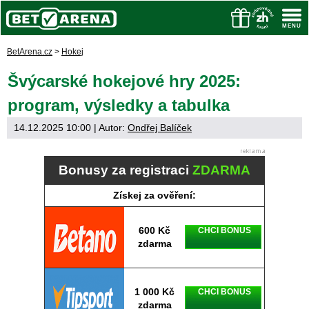
BetArena.cz
>
Hokej
Švýcarské hokejové hry 2025:
program, výsledky a tabulka
14.12.2025 10:00
| Autor:
Ondřej Balíček
Bonusy za registraci
ZDARMA
Získej za ověření:
600 Kč
CHCI BONUS
zdarma
1 000 Kč
CHCI BONUS
zdarma