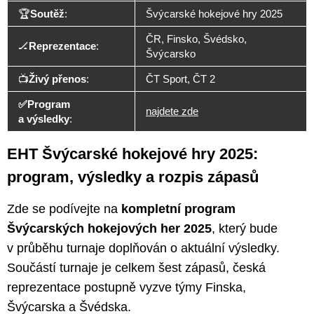
🏆
Soutěž
:
Švýcarské hokejové hry 2025
ČR, Finsko, Švédsko,
🏒
Reprezentace
:
Švýcarsko
📺
Živý přenos
:
ČT Sport, ČT 2
✅Program
najdete zde
a výsledky
:
EHT Švýcarské hokejové hry 2025:
program, výsledky a rozpis zápasů
Zde se podívejte na
kompletní program
Švýcarských hokejových her 2025
, který bude
v průběhu turnaje doplňován o aktuální výsledky.
Součástí turnaje je celkem šest zápasů, česká
reprezentace postupně vyzve týmy Finska,
Švýcarska a Švédska.