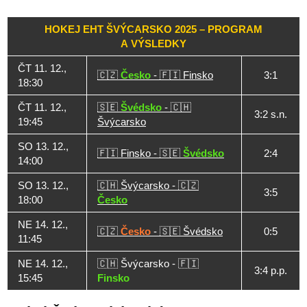
HOKEJ EHT ŠVÝCARSKO 2025 – PROGRAM
A VÝSLEDKY
ČT 11. 12.,
🇨🇿
Česko
- 🇫🇮 Finsko
3:1
18:30
ČT 11. 12.,
🇸🇪
Švédsko
- 🇨🇭
3:2 s.n.
19:45
Švýcarsko
SO 13. 12.,
🇫🇮 Finsko - 🇸🇪
Švédsko
2:4
14:00
SO 13. 12.,
🇨🇭 Švýcarsko - 🇨🇿
3:5
18:00
Česko
NE 14. 12.,
🇨🇿
Česko
- 🇸🇪 Švédsko
0:5
11:45
NE 14. 12.,
🇨🇭 Švýcarsko - 🇫🇮
3:4 p.p.
15:45
Finsko