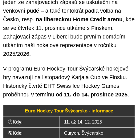
jeden ze zahajovacích zápasů se uskuteční na
venkovní půdě – a také tentokrát padla volba na
Česko, resp.
na libereckou Home Credit arenu
, kde
se ve čtvrtek 11. prosince utkáme s Finskem.
Zahajovací zápas v Liberci bude prvním domácím
utkáním naší hokejové reprezentace v ročníku
2025/2026.
V programu
Euro Hockey Tour
Švýcarské hokejové
hry navazují na listopadový Karjala Cup ve Finsku.
Historicky čtvrté EHT Swiss Ice Hockey Games
proběhnou v termínu
od 11. do 14. prosince 2025
.
Euro Hockey Tour Švýcarsko - informace
🕒
Kdy
:
11. až 14. 12. 2025
🌎
Kde
:
Curych, Švýcarsko