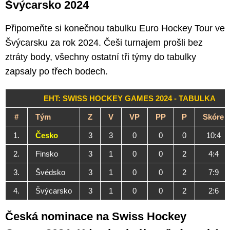
Švýcarsko 2024
Připomeňte si konečnou tabulku Euro Hockey Tour ve
Švýcarsku za rok 2024. Češi turnajem prošli bez
ztráty body, všechny ostatní tři týmy do tabulky
zapsaly po třech bodech.
EHT: SWISS HOCKEY GAMES 2024 - TABULKA
#
Tým
Z
V
VP
PP
P
Skóre
1.
Česko
3
3
0
0
0
10:4
2.
Finsko
3
1
0
0
2
4:4
3.
Švédsko
3
1
0
0
2
7:9
4.
Švýcarsko
3
1
0
0
2
2:6
Česká nominace na Swiss Hockey