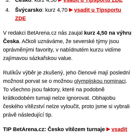
Česko
: kurz 4,50
vsadit u Tipsportu ZDE
Švýcarsko
: kurz 4,70
vsadit u Tipsportu
ZDE
V redakci BetArena.cz nás zaujal
kurz 4,50 na výhru
Česka
. Ačkoli uznáváme, že severské týmy jsou
oprávněnými favority, v nabídnutém kurzu vidíme
zajímavou sázkařskou value.
Rulíkův výběr je zkušený, jeho členové mají poslední
možnost porvat se o možnou
olympijskou nominaci
.
To všechno jsou faktory, které na podobně
krátkodobém turnaji nelze ignorovat. Obhajobu
českého vítězství nelze vyloučit, proto jsme si vybrali
právě následující tip.
TIP BetArena.cz: Česko vítězem turnaje
vsadit