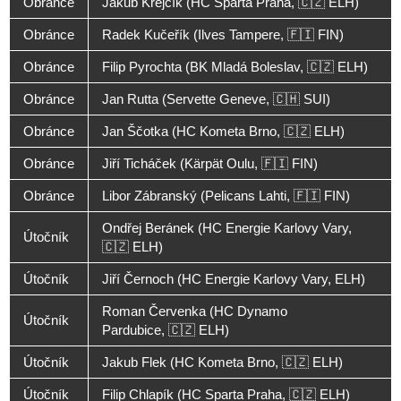
Obránce
Jakub Krejčík (HC Sparta Praha, 🇨🇿 ELH)
Obránce
Radek Kučeřík (Ilves Tampere, 🇫🇮 FIN)
Obránce
Filip Pyrochta (BK Mladá Boleslav, 🇨🇿 ELH)
Obránce
Jan Rutta (Servette Geneve, 🇨🇭 SUI)
Obránce
Jan Ščotka (HC Kometa Brno, 🇨🇿 ELH)
Obránce
Jiří Ticháček (Kärpät Oulu, 🇫🇮 FIN)
Obránce
Libor Zábranský (Pelicans Lahti, 🇫🇮 FIN)
Ondřej Beránek (HC Energie Karlovy Vary,
Útočník
🇨🇿 ELH)
Útočník
Jiří Černoch (HC Energie Karlovy Vary, ELH)
Roman Červenka (HC Dynamo
Útočník
Pardubice, 🇨🇿 ELH)
Útočník
Jakub Flek (HC Kometa Brno, 🇨🇿 ELH)
Útočník
Filip Chlapík (HC Sparta Praha, 🇨🇿 ELH)