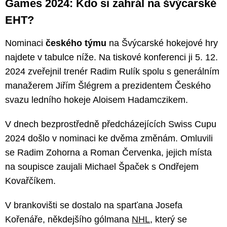
Games 2024: Kdo si zahrál na švýcarské
EHT?
Nominaci
českého týmu
na Švýcarské hokejové hry
najdete v tabulce níže. Na tiskové konferenci ji 5. 12.
2024 zveřejnil trenér Radim Rulík spolu s generálním
manažerem Jiřím Šlégrem a prezidentem Českého
svazu ledního hokeje Aloisem Hadamczikem.
V dnech bezprostředně předcházejících Swiss Cupu
2024 došlo v nominaci ke dvěma změnám. Omluvili
se Radim Zohorna a Roman Červenka, jejich místa
na soupisce zaujali Michael Špaček s Ondřejem
Kovařčíkem.
V brankovišti se dostalo na sparťana Josefa
Kořenáře, někdejšího gólmana
NHL
, který se