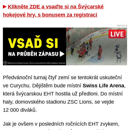
Klikněte ZDE a vsaďte si na Švýcarské
hokejové hry, s bonusem za registraci
Předvánoční turnaj čtyř zemí se tentokrát uskuteční
ve Curychu. Dějištěm bude místní
Swiss Life Arena
,
která švýcarskou EHT hostila už předloni. Do místní
haly, domovského stadionu ZSC Lions, se vejde
12 000 diváků.
Jak je ovšem v posledních ročnících EHT zvykem,