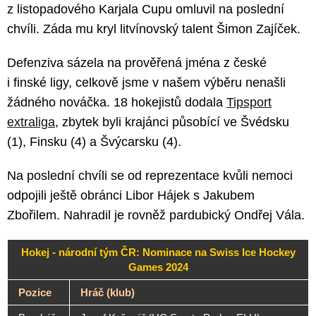
z listopadového Karjala Cupu omluvil na poslední
chvíli. Záda mu kryl litvínovský talent Šimon Zajíček.
Defenziva sázela na prověřená jména z české
i finské ligy, celkově jsme v našem výběru nenašli
žádného nováčka. 18 hokejistů dodala
Tipsport
extraliga
, zbytek byli krajánci působící ve Švédsku
(1), Finsku (4) a Švýcarsku (4).
Na poslední chvíli se od reprezentace kvůli nemoci
odpojili ještě obránci Libor Hájek s Jakubem
Zbořilem. Nahradil je rovněž pardubický Ondřej Vála.
Hokej - národní tým ČR: Nominace na Swiss Ice Hockey
Games 2024
Pozice
Hráč (klub)