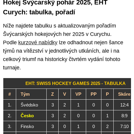
Hokej Švýcarský pohár 2025, EHT
Curych: tabulka, pořadí
Níže najdete tabulku s aktualizovaným pořadím
Švýcarských hokejových her 2025 v Curychu.
Podle
kurzové nabídky
lze odhadnout nejen šance
týmů na vítězství v jednotlivých utkáních, ale i na
celkový triumf na historicky čtvrtém vydání tohoto
turnaje.
EHT: SWISS HOCKEY GAMES 2025 - TABULKA
#
Tým
Z
V
VP
PP
P
Skóre
1.
Švédsko
3
2
1
0
0
12:4
2.
Česko
3
2
0
0
1
8:9
3.
Finsko
3
0
1
0
2
7:10