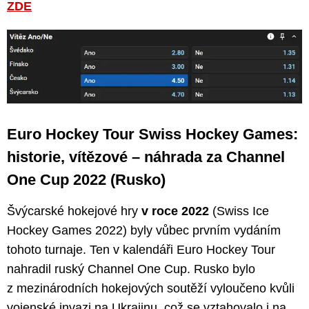
ZDE
Euro Hockey Tour Swiss Hockey Games:
historie, vítězové – náhrada za Channel
One Cup 2022 (Rusko)
Švýcarské hokejové hry
v roce 2022
(Swiss Ice
Hockey Games 2022) byly vůbec prvním vydáním
tohoto turnaje. Ten v kalendáři Euro Hockey Tour
nahradil ruský Channel One Cup. Rusko bylo
z mezinárodních hokejových soutěží vyloučeno kvůli
vojenské invazi na Ukrajinu, což se vztahovalo i na