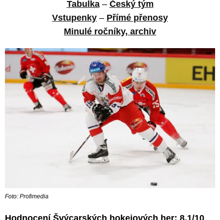
Tabulka
–
Český tým
Vstupenky
–
Přímé přenosy
Minulé ročníky, archiv
Foto: Profimedia
Hodnocení Švýcarských hokejových her: 8,1/10