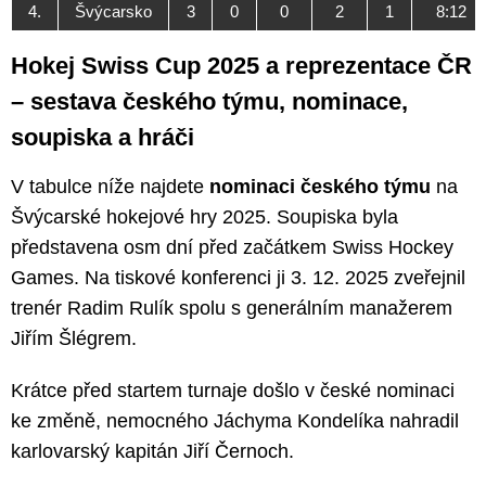
4.
Švýcarsko
3
0
0
2
1
8:12
Hokej Swiss Cup 2025 a reprezentace ČR
– sestava českého týmu, nominace,
soupiska a hráči
V tabulce níže najdete
nominaci českého týmu
na
Švýcarské hokejové hry 2025. Soupiska byla
představena osm dní před začátkem Swiss Hockey
Games. Na tiskové konferenci ji 3. 12. 2025 zveřejnil
trenér Radim Rulík spolu s generálním manažerem
Jiřím Šlégrem.
Krátce před startem turnaje došlo v české nominaci
ke změně, nemocného Jáchyma Kondelíka nahradil
karlovarský kapitán Jiří Černoch.