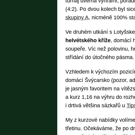
turnaj dvěma výhrami, poradi
(4:2). Po dvou kolech byl s
skupiny A
, nicméně 100% star
Ve druhém utkání s Lotyšsk
helvétského kříže
, domácí h
soupeře. Víc než polovinu, hn
střídání do útočného pásma.
Vzhledem k výchozím pozicí
domácí Švýcarsko (pozor, adm
je jasným favoritem na vítězs
a kurz 1,16 na výhru do rozh
i drtivá většina sázkařů u
Tip
My z kurzové nabídky volíme 
třetinu. Očekáváme, že po dn