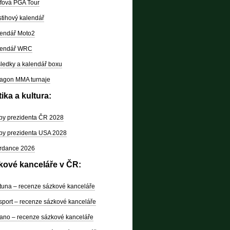
fová PGA Tour
tihový kalendář
endář Moto2
lendář WRC
ledky a kalendář boxu
agon MMA turnaje
tika a kultura:
by prezidenta ČR 2028
by prezidenta USA 2028
rdance 2026
kové kanceláře v ČR:
tuna – recenze sázkové kanceláře
sport – recenze sázkové kanceláře
ano – recenze sázkové kanceláře