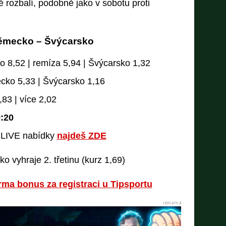
ě rozbalí, podobně jako v sobotu proti
Německo – Švýcarsko
8,52 | remíza 5,94 | Švýcarsko 1,32
cko 5,33 | Švýcarsko 1,16
83 | více 2,02
:20
ě LIVE nabídky
najdeš ZDE
o vyhraje 2. třetinu (kurz 1,69)
rma bonus za registraci u Tipsportu