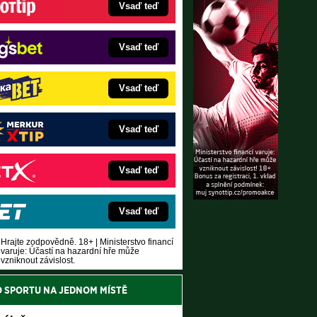
Vsaď teď
Vsaď teď
Vsaď teď
Vsaď teď
Vsaď teď
Vsaď teď
Hrajte zodpovědně. 18+ | Ministerstvo financí
varuje: Účastí na hazardní hře může
vzniknout závislost.
O SPORTU NA JEDNOM MÍSTĚ