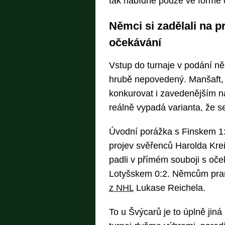
tak nabídne pouze ve formě o
Němci si zadělali na 
očekávání
Vstup do turnaje v podání n
hrubě nepovedený. Manšaft, 
konkurovat i zavedenějším n
reálně vypadá varianta, že se
Úvodní porážka s Finskem 1:
projev svěřenců Harolda Kreis
padli v přímém souboji s oče
Lotyšskem 0:2. Němcům prani
z NHL
Lukase Reichela.
To u Švýcarů je to úplně jiná