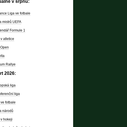
uálně v srpnu:
nce Liga ve fotbale
a mistrů UEFA
endář Formule 1
v atletice
 Open
lta
um Rallye
rt 2026:
opská liga
ferenční liga
ve fotbale
a národů
v hokeji