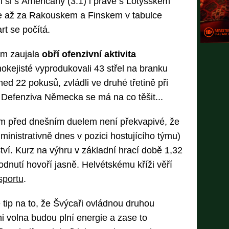
l si s Američany (3:1) i právě s Lotyšskem
ice až za Rakouskem a Finskem v tabulce
t se počítá.
em zaujala
obří ofenzivní aktivita
okejisté vyprodukovali 43 střel na branku
ed 22 pokusů, zvládli ve druhé třetině při
 Defenziva Německa se má na co těšit...
m před dnešním duelem není překvapivé, že
inistrativně dnes v pozici hostujícího týmu)
tví. Kurz na výhru v základní hrací době 1,32
odnutí hovoří jasně. Helvétskému kříži věří
sportu
.
tip na to, že Švýcaři ovládnou druhou
i volna budou plní energie a zase to