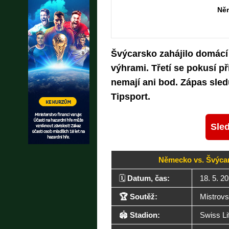
Ně
Švýcarsko zahájilo domácí
výhrami. Třetí se pokusí p
nemají ani bod. Zápas sledu
Tipsport.
Sled
Německo vs. Švýcars
🗓️
Datum, čas:
18. 5. 2
🏆 Soutěž:
Mistrovs
🏟️
Stadion:
Swiss Li