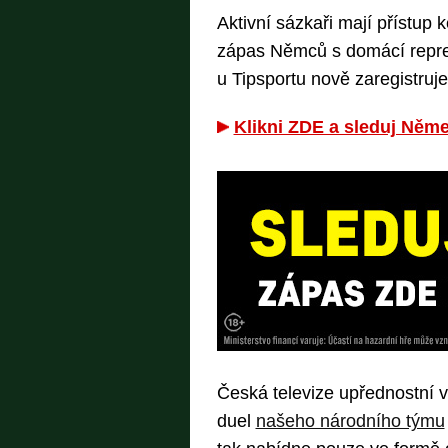
Aktivní sázkaři mají přístup
zápas Němců s domácí repre
u Tipsportu nově zaregistruj
Klikni ZDE a sleduj Něme
Česká televize upřednostní
duel
našeho národního týmu