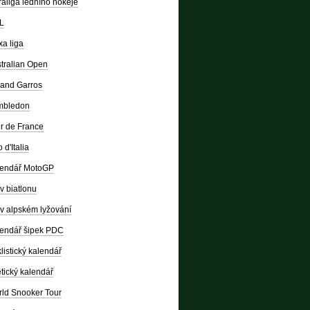
raliga ledního hokeje
L
a liga
tralian Open
and Garros
mbledon
r de France
 d'Italia
lendář MotoGP
v biatlonu
v alpském lyžování
endář šipek PDC
listický kalendář
etický kalendář
ld Snooker Tour