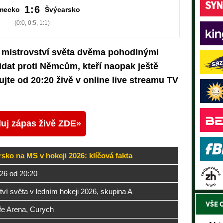
1:6
mecko
Švýcarsko
(0:0, 0:5, 1:1)
 mistrovství světa dvěma pohodlnými
řidat proti Němcům, kteří naopak ještě
jte od 20:20 živě v online live streamu TV
uj zápas živě ZDE
ko na MS v hokeji 2026: klíčová fakta
026 od 20:20
tví světa v ledním hokeji 2026, skupina A
VŠE 
fe Arena, Curych