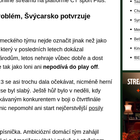
nline streamu na platformě ČT sport Plus.
Saz
Cha
problém, Švýcarsko potvrzuje
Syn
Mer
Bet
ěmeckého týmu nejde označit jinak než jako
Kin
který v posledních letech dokázal
árodům, letos nehraje vůbec dobře a dost
fBE
 tak jako loni ani
nepodívá do play off
.
3 se asi trochu dala očekávat, nicméně herní
e byl slabý. Ještě hůř bylo v neděli, kdy
kávaným konkurentem v boji o čtvrtfinále
c nepomohl ani start nejčerstvější
posily
 písnička. Ambiciózní domácí tým zahájil