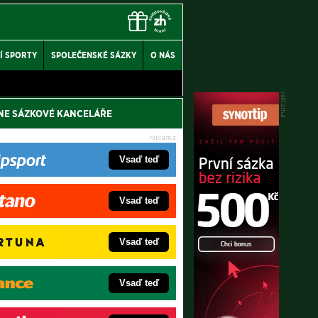
Í SPORTY
SPOLEČENSKÉ SÁZKY
O NÁS
NE SÁZKOVÉ KANCELÁŘE
Vsaď teď
Vsaď teď
Vsaď teď
Vsaď teď