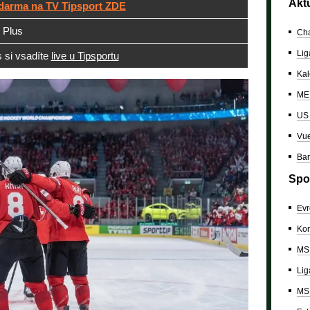
Akt
zdarma na TV Tipsport ZDE
 Plus
Cha
Lig
 si vsadíte
live u Tipsportu
Kal
ME 
US
Vue
Bar
Spo
Evr
Kon
MS 
Lig
MS 