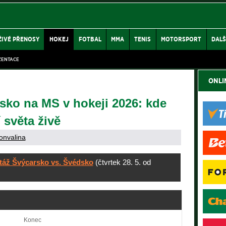
ŽIVÉ PŘENOSY
HOKEJ
FOTBAL
MMA
TENIS
MOTORSPORT
DALŠ
ZENTACE
ONLI
sko na MS v hokeji 2026: kde
 světa živě
onvalina
táž Švýcarsko vs. Švédsko
(čtvrtek 28. 5. od
Konec