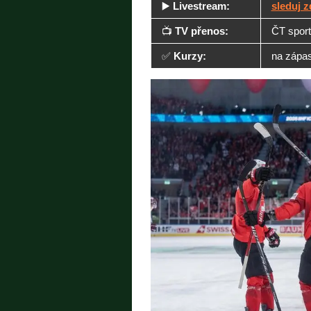
▶️
Livestream:
sleduj 
📺
TV přenos:
ČT sport
✅
Kurzy:
na zápas