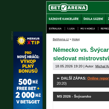
SÁZKOVÉ KANCELÁŘE
ŠKOLA SÁZENÍ
EXTRALIGA
1. LIGA
MS V HOKEJI
REPRE
BetArena.cz
>
Hokej
Německo vs. Švýcar
sledovat mistrovství
18.05.2026 19:20
| Autor:
Michal K
⏩
DALŠÍ ZÁPAS:
Online repor
20:20)
MS 2026 - Švýcarsko