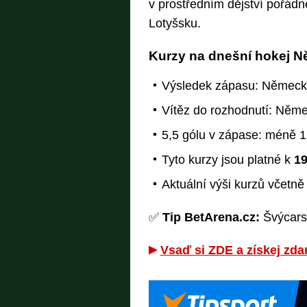
v prostředním dějství pořádn
Lotyšsku.
Kurzy na dnešní hokej 
Výsledek zápasu: Německo 
Vítěz do rozhodnutí: Něme
5,5 gólu v zápase: méně 1,
Tyto kurzy jsou platné k
19
Aktuální výši kurzů včetn
✅
Tip BetArena.cz:
Švýcarsk
Vsaď si ZDE a získej zda