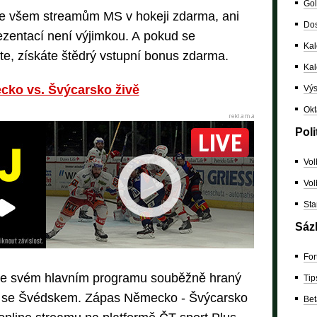
Gol
 ke všem streamům MS v hokeji zdarma, ani
Dos
zentací není výjimkou. A pokud se
Kal
ete, získáte štědrý vstupní bonus zdarma.
Ka
cko vs. Švýcarsko živě
Výs
Okt
Poli
Vol
Vol
Sta
Sáz
For
 ve svém hlavním programu souběžně hraný
Tip
se Švédskem. Zápas Německo - Švýcarsko
Bet