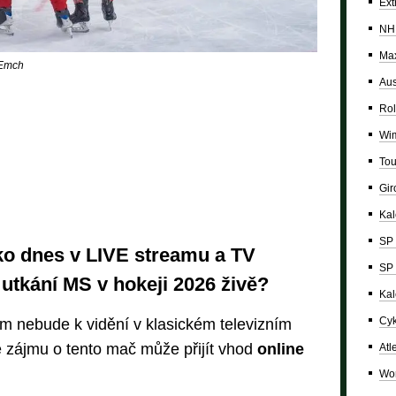
Ext
NH
Max
 Emch
Aus
Rol
Wi
Tou
Giro
Ka
SP 
o dnes v LIVE streamu a TV
SP 
utkání MS v hokeji 2026 živě?
Kal
Cyk
 nebude k vidění v klasickém televizním
ě zájmu o tento mač může přijít vhod
online
Atl
Wor