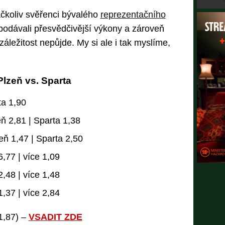
čkoliv svěřenci bývalého
reprezentačního
podávali přesvědčivější výkony a zároveň
áležitost nepůjde. My si ale i tak myslíme,
Plzeň vs. Sparta
ta 1,90
eň 2,81 | Sparta 1,38
zeň 1,47 | Sparta 2,50
,77 | více 1,09
,48 | více 1,48
,37 | více 2,84
 1,87) –
VSADIT ZDE