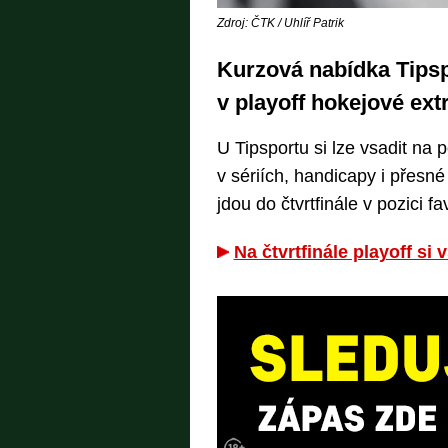
Zdroj: ČTK / Uhlíř Patrik
Kurzová nabídka Tipspo
v playoff hokejové ext
U Tipsportu si lze vsadit na 
v sériích, handicapy i přesné
jdou do čtvrtfinále v pozici f
Na čtvrtfinále playoff si