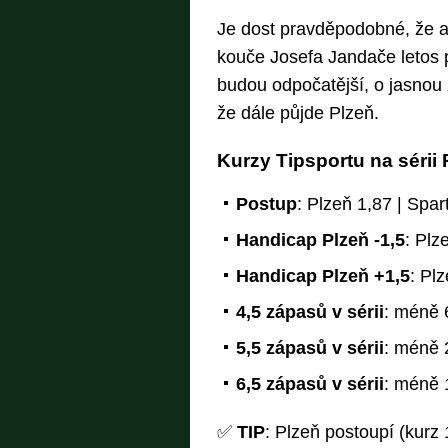
Je dost pravděpodobné, že a
kouče Josefa Jandače letos 
budou odpočatější, o jasnou z
že dále půjde Plzeň.
Kurzy Tipsportu na sérii 
Postup
: Plzeň 1,87 | Spar
Handicap Plzeň -1,5
: Plz
Handicap Plzeň +1,5
: Pl
4,5 zápasů v sérii
: méně 6
5,5 zápasů v sérii
: méně 2
6,5 zápasů v sérii
: méně 1
✅
TIP
: Plzeň postoupí (kurz