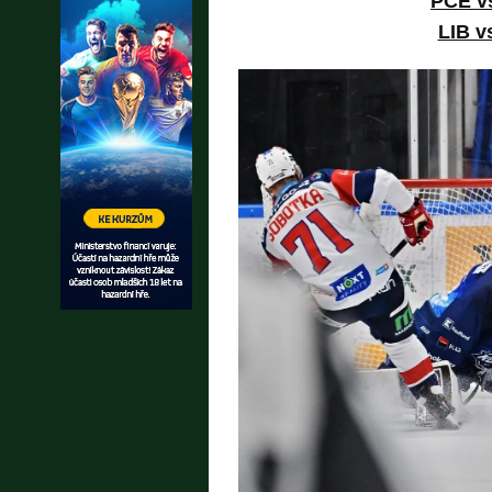
PCE v
LIB v