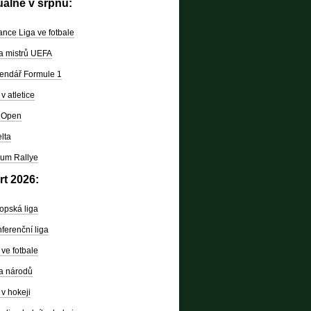
uálně v srpnu:
nce Liga ve fotbale
a mistrů UEFA
endář Formule 1
v atletice
 Open
lta
um Rallye
rt 2026:
opská liga
ferenční liga
ve fotbale
a národů
v hokeji