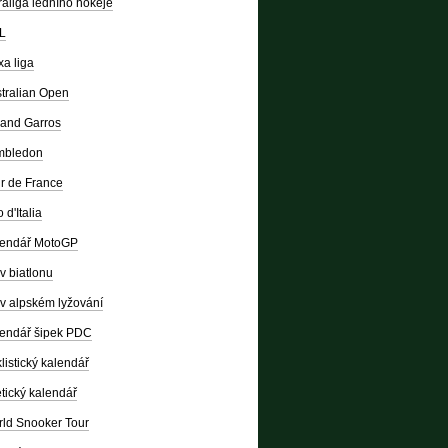
raliga ledního hokeje
L
a liga
tralian Open
and Garros
mbledon
r de France
 d'Italia
lendář MotoGP
v biatlonu
v alpském lyžování
endář šipek PDC
listický kalendář
etický kalendář
ld Snooker Tour