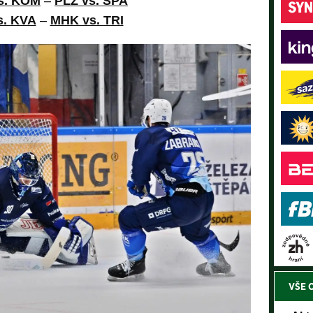
s. KOM
–
PLZ vs. SPA
s. KVA
–
MHK vs. TRI
VŠE 