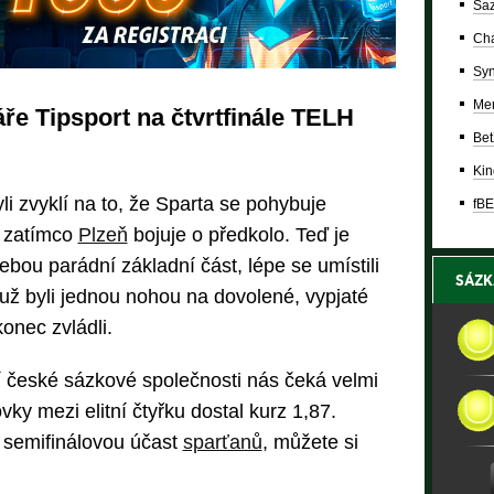
Saz
Cha
Syn
Mer
ře Tipsport na čtvrtfinále TELH
Bet
Kin
li zvyklí na to, že Sparta se pohybuje
fBE
, zatímco
Plzeň
bojuje o předkolo. Teď je
sebou parádní základní část, lépe se umístili
SÁZK
už byli jednou nohou na dovolené, vypjaté
onec zvládli.
české sázkové společnosti nás čeká velmi
ky mezi elitní čtyřku dostal kurz 1,87.
í semifinálovou účast
sparťanů
, můžete si