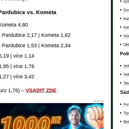
Gol
Dos
 Pardubice vs. Kometa
Kal
 Kometa 4,80
Ka
: Pardubice 2,17 | Kometa 1,62
Výs
Okt
: Pardubice 1,53 | Kometa 2,34
Poli
,19 | více 1,14
,95 | více 1,76
Vol
Vol
,27 | více 3,42
Sta
kurz 1,76) –
VSADIT ZDE
Sáz
For
Tip
Bet