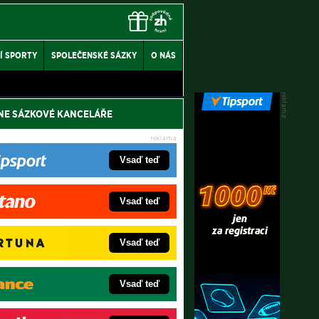
Í SPORTY
SPOLEČENSKÉ SÁZKY
O NÁS
NE SÁZKOVÉ KANCELÁŘE
Vsaď teď
Vsaď teď
Vsaď teď
Vsaď teď