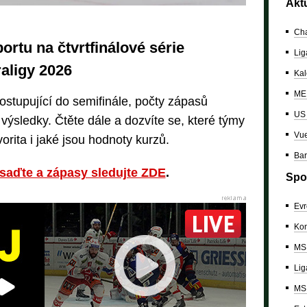
Akt
Cha
rtu na čtvrtfinálové série
Lig
raligy 2026
Kal
ME 
postupující do semifinále, počty zápasů
US
 výsledky. Čtěte dále a dozvíte se, které týmy
Vue
avorita i jaké jsou hodnoty kurzů.
Bar
 vsaďte a zápasy sledujte ZDE
.
Spo
Evr
Kon
MS 
Lig
MS 