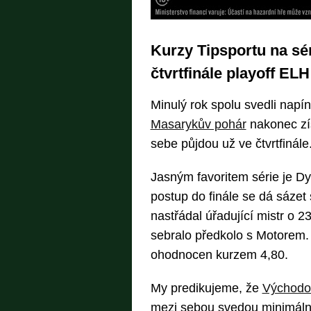
Kurzy Tipsportu na sé
čtvrtfinále playoff ELH
Minulý rok spolu svedli napí
Masarykův pohár
nakonec zí
sebe půjdou už ve čtvrtfinále
Jasným favoritem série je D
postup do finále se dá sáze
nastřádal úřadující mistr o 2
sebralo předkolo s Motorem.
ohodnocen kurzem 4,80.
My predikujeme, že
Východo
mezi sebou svedou minimáln