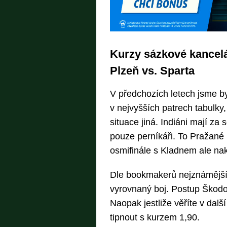
Kurzy sázkové kancelá
Plzeň vs. Sparta
V předchozích letech jsme by
v nejvyšších patrech tabulky
situace jiná. Indiáni mají za 
pouze perníkáři. To Pražané 
osmifinále s Kladnem ale nak
Dle bookmakerů nejznámější 
vyrovnaný boj. Postup Škodov
Naopak jestliže věříte v dalš
tipnout s kurzem 1,90.