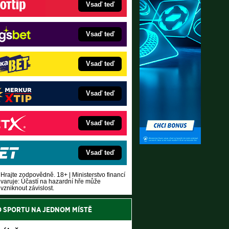
Vsaď teď
Vsaď teď
Vsaď teď
Vsaď teď
Vsaď teď
Vsaď teď
Hrajte zodpovědně. 18+ | Ministerstvo financí
varuje: Účastí na hazardní hře může
vzniknout závislost.
O SPORTU NA JEDNOM MÍSTĚ