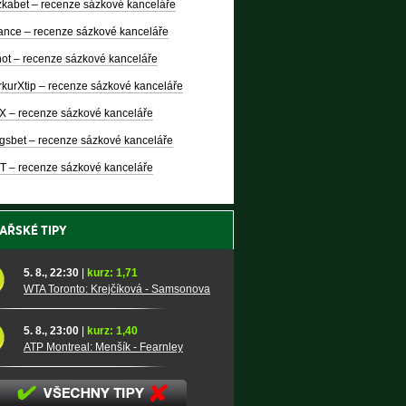
kabet – recenze sázkové kanceláře
nce – recenze sázkové kanceláře
ot – recenze sázkové kanceláře
kurXtip – recenze sázkové kanceláře
X – recenze sázkové kanceláře
gsbet – recenze sázkové kanceláře
T – recenze sázkové kanceláře
AŘSKÉ TIPY
5. 8., 22:30
|
kurz: 1,71
WTA Toronto: Krejčíková - Samsonova
5. 8., 23:00
|
kurz: 1,40
ATP Montreal: Menšík - Fearnley