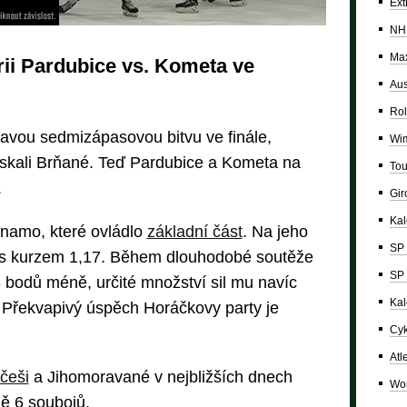
Ext
NH
Max
rii Pardubice vs. Kometa ve
Aus
Rol
navou sedmizápasovou bitvu ve finále,
Wi
skali Brňané. Teď Pardubice a Kometa na
Tou
.
Giro
Ka
ynamo, které ovládlo
základní část
. Na jeho
SP 
t s kurzem 1,17. Během dlouhodobé soutěže
SP 
3 bodů méně, určité množství sil mu navíc
Kal
 Překvapivý úspěch Horáčkovy party je
Cyk
Atl
češi
a Jihomoravané v nejbližších dnech
Wor
ě 6 soubojů.