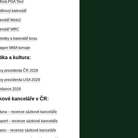
fová PGA Tour
tihový kalendář
endář Moto2
lendář WRC
ledky a kalendář boxu
agon MMA turnaje
tika a kultura:
by prezidenta ČR 2028
by prezidenta USA 2028
rdance 2026
kové kanceláře v ČR:
tuna – recenze sázkové kanceláře
sport – recenze sázkové kanceláře
ano – recenze sázkové kanceláře