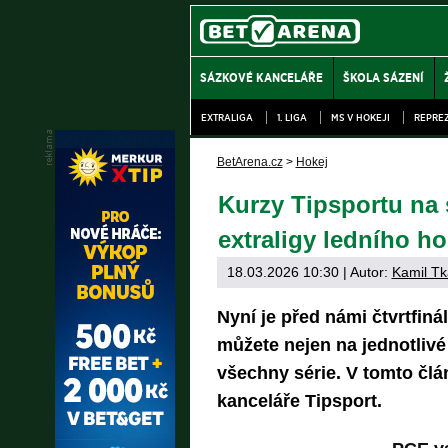
SÁZKOVÉ KANCELÁŘE
ŠKOLA SÁZENÍ
EXTRALIGA
1. LIGA
MS V HOKEJI
REPRE
BetArena.cz
>
Hokej
Kurzy Tipsportu na s
extraligy ledního ho
18.03.2026 10:30
| Autor:
Kamil Tk
Nyní je před námi čtvrtfiná
můžete nejen na jednotlivé
všechny série. V tomto čl
kanceláře Tipsport.