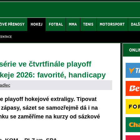
ŽIVÉ PŘENOSY
HOKEJ
FOTBAL
MMA
TENIS
MOTORSPORT
DALŠ
ZENTACE
ONLI
érie ve čtvrtfinále playoff
keje 2026: favorité, handicapy
adlec
le playoff hokejové extraligy. Tipovat
 zápasy, sázet se samozřejmě dá i na
ánku se zaměříme na kurzy od sázkové