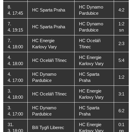
8.
HC Dynamo
HC Sparta Praha
4:2
4. 17:45
Pardubice
7.
HC Dynamo
1:2
HC Sparta Praha
4. 19:15
Pardubice
sn
7.
HC Energie
HC Oceláři
2:3
4. 18:00
Karlovy Vary
Třinec
4.
HC Energie
HC Oceláři Třinec
5:4
4. 18:00
Karlovy Vary
4.
HC Dynamo
HC Sparta
1:2
4. 17:00
Pardubice
Praha
3.
HC Energie
HC Oceláři Třinec
3:1
4. 18:00
Karlovy Vary
3.
HC Dynamo
HC Sparta
6:2
4. 17:00
Pardubice
Praha
31.
HC Energie
0:1
Bílí Tygři Liberec
3. 18:00
Karlovy Vary
pp