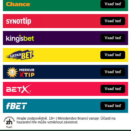
Vsaď teď
Vsaď teď
Vsaď teď
Vsaď teď
Vsaď teď
Vsaď teď
Vsaď teď
Hrajte zodpovědně. 18+ | Ministerstvo financí varuje: Účastí na
hazardní hře může vzniknout závislost.