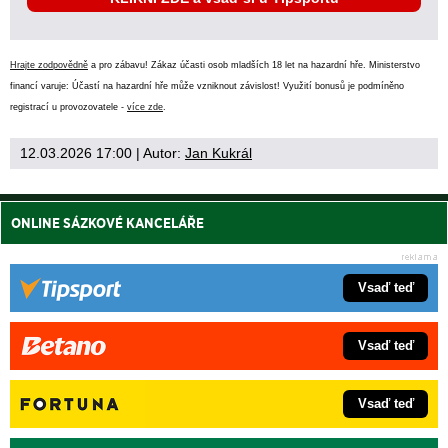
Hrajte zodpovědně
a pro zábavu! Zákaz účasti osob mladších 18 let na hazardní hře. Ministerstvo
financí varuje: Účastí na hazardní hře může vzniknout závislost! Využití bonusů je podmíněno
registrací u provozovatele -
více zde
.
12.03.2026 17:00
| Autor:
Jan Kukrál
ONLINE SÁZKOVÉ KANCELÁŘE
Vsaď teď
Vsaď teď
Vsaď teď