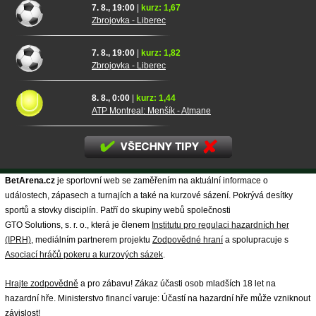
7. 8., 19:00
|
kurz: 1,67
Zbrojovka - Liberec
7. 8., 19:00
|
kurz: 1,82
Zbrojovka - Liberec
8. 8., 0:00
|
kurz: 1,44
ATP Montreal: Menšík - Atmane
BetArena.cz
je sportovní web se zaměřením na aktuální informace o
událostech, zápasech a turnajích a také na kurzové sázení. Pokrývá desítky
sportů a stovky disciplín. Patří do skupiny webů společnosti
GTO Solutions, s. r. o., která je členem
Institutu pro regulaci hazardních her
(IPRH)
, mediálním partnerem projektu
Zodpovědné hraní
a spolupracuje s
Asociací hráčů pokeru a kurzových sázek
.
Hrajte zodpovědně
a pro zábavu! Zákaz účasti osob mladších 18 let na
hazardní hře. Ministerstvo financí varuje: Účastí na hazardní hře může vzniknout
závislost!