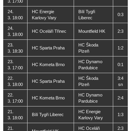
3. 17:00
24.
HC Energie
Bílí Tygři
0:3
3. 18:00
Karlovy Vary
Liberec
24.
HC Oceláři Třinec
Mountfield HK
2:3
3. 18:00
23.
HC Škoda
HC Sparta Praha
1:2
3. 18:30
Plzeň
23.
HC Dynamo
HC Kometa Brno
0:1
3. 17:00
Pardubice
22.
HC Škoda
3:4
HC Sparta Praha
3. 18:00
Plzeň
sn
22.
HC Dynamo
HC Kometa Brno
2:4
3. 17:00
Pardubice
21.
HC Energie
Bílí Tygři Liberec
1:3
3. 18:00
Karlovy Vary
21.
HC Oceláři
2:3