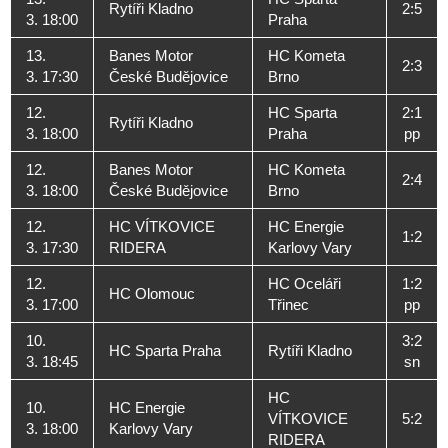
Rytíři Kladno
2:5
3. 18:00
Praha
13.
Banes Motor
HC Kometa
2:3
3. 17:30
České Budějovice
Brno
12.
HC Sparta
2:1
Rytíři Kladno
3. 18:00
Praha
pp
12.
Banes Motor
HC Kometa
2:4
3. 18:00
České Budějovice
Brno
12.
HC VÍTKOVICE
HC Energie
1:2
3. 17:30
RIDERA
Karlovy Vary
12.
HC Oceláři
1:2
HC Olomouc
3. 17:00
Třinec
pp
10.
3:2
HC Sparta Praha
Rytíři Kladno
3. 18:45
sn
HC
10.
HC Energie
VÍTKOVICE
5:2
3. 18:00
Karlovy Vary
RIDERA