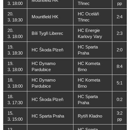
Mountfield HK
3. 18:00
Třinec
pp
20.
HC Oceláři
Mountfield HK
2:4
3. 18:30
Třinec
20.
HC Energie
Bílí Tygři Liberec
2:3
3. 18:00
Karlovy Vary
19.
HC Sparta
HC Škoda Plzeň
2:0
3. 18:30
Praha
19.
HC Dynamo
HC Kometa
8:4
3. 18:00
Pardubice
Brno
18.
HC Dynamo
HC Kometa
5:1
3. 18:00
Pardubice
Brno
18.
HC Sparta
HC Škoda Plzeň
0:2
3. 17:30
Praha
15.
3:2
HC Sparta Praha
Rytíři Kladno
3. 15:00
pp
13.
HC Sparta