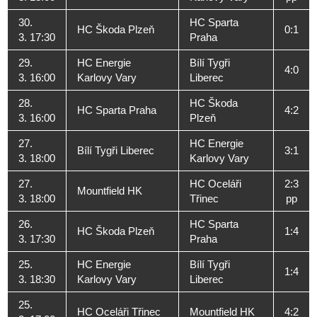
30.
HC Sparta
HC Škoda Plzeň
0:1
3. 17:30
Praha
29.
HC Energie
Bílí Tygři
4:0
3. 16:00
Karlovy Vary
Liberec
28.
HC Škoda
HC Sparta Praha
4:2
3. 16:00
Plzeň
27.
HC Energie
Bílí Tygři Liberec
3:1
3. 18:00
Karlovy Vary
27.
HC Oceláři
2:3
Mountfield HK
3. 18:00
Třinec
pp
26.
HC Sparta
HC Škoda Plzeň
1:4
3. 17:30
Praha
25.
HC Energie
Bílí Tygři
1:4
3. 18:30
Karlovy Vary
Liberec
25.
HC Oceláři Třinec
Mountfield HK
4:2