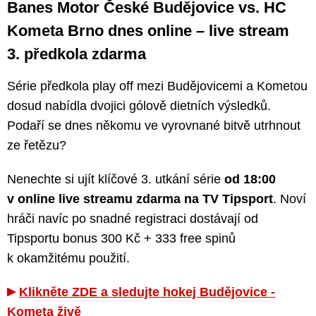
Banes Motor České Budějovice vs. HC
Kometa Brno dnes online – live stream
3. předkola zdarma
Série předkola play off mezi Budějovicemi a Kometou
dosud nabídla dvojici gólově dietních výsledků.
Podaří se dnes někomu ve vyrovnané bitvě utrhnout
ze řetězu?
Nenechte si ujít klíčové 3. utkání série
od 18:00
v online live streamu zdarma na TV Tipsport
. Noví
hráči navíc po snadné registraci dostávají od
Tipsportu bonus 300 Kč + 333 free spinů
k okamžitému použití.
Klikněte ZDE a sledujte hokej Budějovice -
Kometa živě