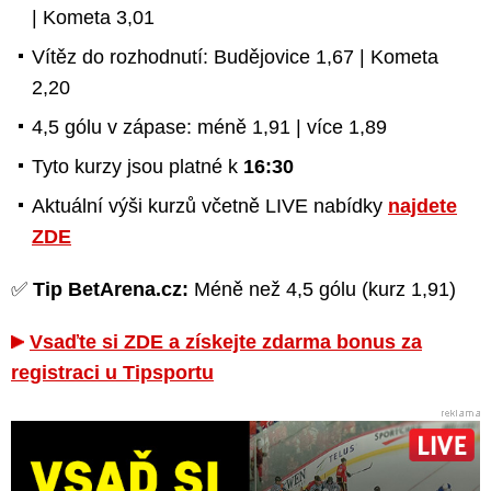
| Kometa 3,01
Vítěz do rozhodnutí: Budějovice 1,67 | Kometa
2,20
4,5 gólu v zápase: méně 1,91 | více 1,89
Tyto kurzy jsou platné k
16:30
Aktuální výši kurzů včetně LIVE nabídky
najdete
ZDE
✅
Tip BetArena.cz:
Méně než 4,5 gólu (kurz 1,91)
Vsaďte si ZDE a získejte zdarma bonus za
registraci u Tipsportu