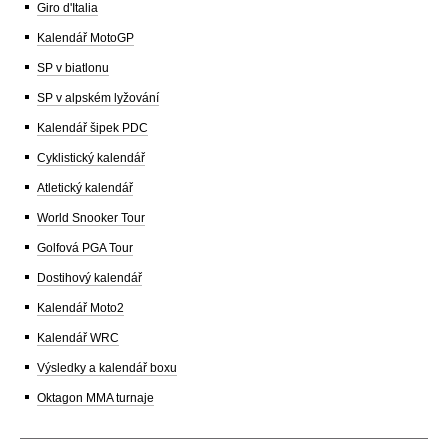
Giro d'Italia
Kalendář MotoGP
SP v biatlonu
SP v alpském lyžování
Kalendář šipek PDC
Cyklistický kalendář
Atletický kalendář
World Snooker Tour
Golfová PGA Tour
Dostihový kalendář
Kalendář Moto2
Kalendář WRC
Výsledky a kalendář boxu
Oktagon MMA turnaje