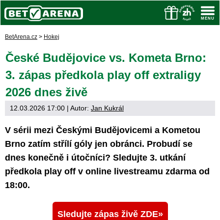
BetArena.cz
>
Hokej
České Budějovice vs. Kometa Brno:
3. zápas předkola play off extraligy
2026 dnes živě
12.03.2026 17:00
| Autor:
Jan Kukrál
V sérii mezi Českými Budějovicemi a Kometou
Brno zatím střílí góly jen obránci. Probudí se
dnes konečně i útočníci? Sledujte 3. utkání
předkola play off v online livestreamu zdarma od
18:00.
Sledujte zápas živě ZDE