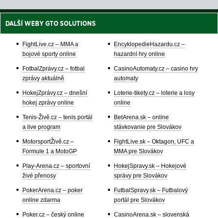
DALŠÍ WEBY GTO SOLUTIONS
FightLive.cz – MMA a
EncyklopedieHazardu.cz –
bojové sporty online
hazardní hry online
FotbalZprávy.cz – fotbal
CasinoAutomaty.cz – casino hry
zprávy aktuálně
automaty
HokejZprávy.cz – dnešní
Loterie-tikety.cz – loterie a losy
hokej zprávy online
online
Tenis-Živě.cz – tenis portál
BetArena.sk – online
a live program
stávkovanie pre Slovákov
MotorsportŽivě.cz –
FightLive.sk – Oktagon, UFC a
Formule 1 a MotoGP
MMA pre Slovákov
Play-Arena.cz – sportovní
HokejSpravy.sk – Hokejové
živé přenosy
správy pre Slovákov
PokerArena.cz – poker
FutbalSpravy.sk – Futbalový
online zdarma
portál pre Slovákov
Poker.cz – český online
CasinoArena.sk – slovenská