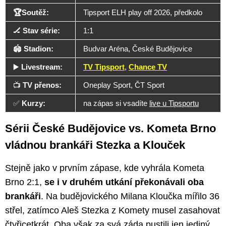
🏆Soutěž:
Tipsport ELH play off 2026, předkolo
🏒 Stav série:
1:1
🏟️
Stadion:
Budvar Aréna, České Budějovice
▶️
Livestream:
TV Tipsport
,
Chance TV
📺
TV přenos:
Oneplay Sport, ČT Sport
✅
Kurzy:
na zápas si vsadíte
live u Tipsportu
Sérii České Budějovice vs. Kometa Brno
vládnou brankáři Stezka a Klouček
Stejně jako v prvním zápase, kde vyhrála Kometa
Brno 2:1,
se i v druhém utkání překonávali oba
brankáři
. Na budějovického Milana Kloučka mířilo 36
střel, zatímco Aleš Stezka z Komety musel zasahovat
čtyřicetkrát. Oba však za svá záda pustili jen jediný