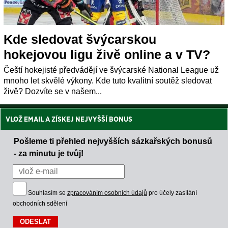
Kde sledovat švýcarskou
hokejovou ligu živě online a v TV?
Čeští hokejisté předvádějí ve švýcarské National League už
mnoho let skvělé výkony. Kde tuto kvalitní soutěž sledovat
živě? Dozvíte se v našem...
VLOŽ EMAIL A ZÍSKEJ NEJVYŠŠÍ BONUS
Pošleme ti přehled nejvyšších sázkařských bonusů
- za minutu je tvůj!
Souhlasím se
zpracováním osobních údajů
pro účely zasílání
obchodních sdělení