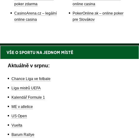
poker zdarma
online casina
CasinoArena.cz – legální
PokerOnline.sk – online poker
online casina
pre Slovákov
VŠE O SPORTU NA JEDNOM MÍSTĚ
Aktuálně v srpnu:
Chance Liga ve fotbale
Liga mistrů UEFA
Kalendář Formule 1
ME v atletice
US Open
Vuelta
Barum Rallye