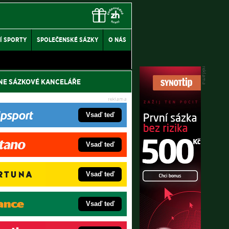
Í SPORTY
SPOLEČENSKÉ SÁZKY
O NÁS
NE SÁZKOVÉ KANCELÁŘE
Vsaď teď
Vsaď teď
Vsaď teď
Vsaď teď