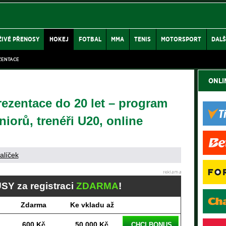
ŽIVÉ PŘENOSY
HOKEJ
FOTBAL
MMA
TENIS
MOTORSPORT
DALŠ
ZENTACE
ONLI
ezentace do 20 let – program
iorů, trenéři U20, online
alíček
SY za registraci
ZDARMA
!
Zdarma
Ke vkladu až
600 Kč
50 000 Kč
CHCI BONUS