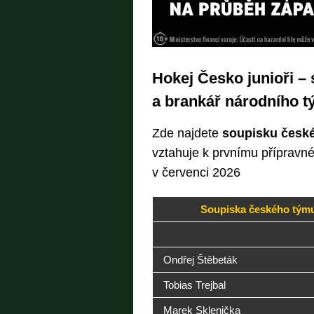
Hokej Česko junioři –
a brankář národního 
Zde najdete
soupisku české
vztahuje k prvnímu přípravn
v červenci 2026
Soupiska českého týmu
Ondřej Štěbeták
Tobias Trejbal
Marek Sklenička