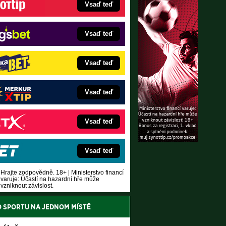
Vsaď teď
Vsaď teď
Vsaď teď
Vsaď teď
Vsaď teď
Vsaď teď
Hrajte zodpovědně. 18+ | Ministerstvo financí
varuje: Účastí na hazardní hře může
vzniknout závislost.
O SPORTU NA JEDNOM MÍSTĚ