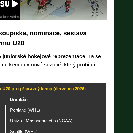
 soupiska, nominace, sestava
týmu U20
 juniorské hokejové reprezentace
. Ta se
ému kempu v nové sezoně, který probíhá
 U20 pro přípravný kemp (červenec 2026)
Brankáři
Portland (WHL)
Univ. of Massachusetts (NCAA)
Seattle (WHL)