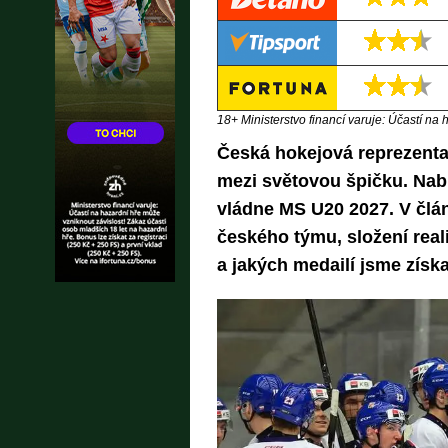
18+ Ministerstvo financí varuje: Účastí na 
Česká hokejová reprezentac
mezi světovou špičku. Nab
vládne MS U20 2027. V člá
českého týmu, složení real
a jakých medailí jsme získal