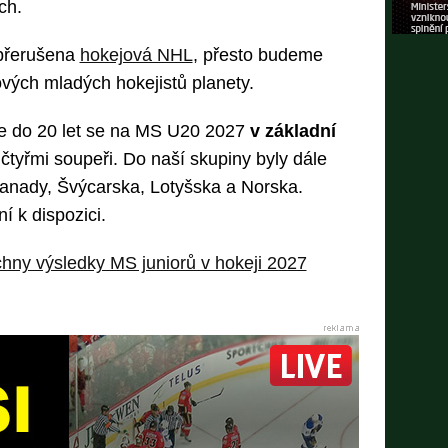
ch.
přerušena
hokejová NHL
, přesto budeme
ových mladých hokejistů planety.
e do 20 let se na MS U20 2027
v základní
čtyřmi soupeři. Do naší skupiny byly dále
anady, Švýcarska, Lotyšska a Norska.
í k dispozici.
hny výsledky MS juniorů v hokeji 2027