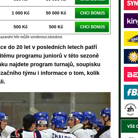
1 000 Kč
50 000 Kč
CHCI BONUS
500 Kč
500 Kč
CHCI BONUS
hazardní hře může vzniknout závislost.
e do 20 let v posledních letech patří
itému programu juniorů v této sezoně
nku najdete program turnajů, soupisku
izačního týmu i informace o tom, kolik
i.
VŠE 