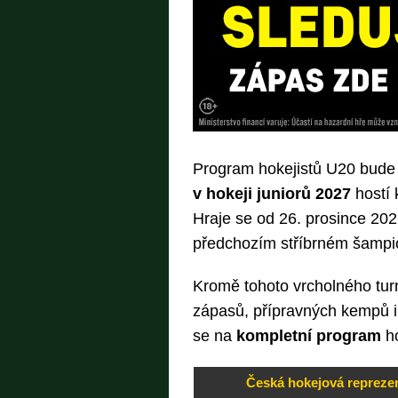
Program hokejistů U20 bude 
v hokeji juniorů 2027
hostí
Hraje se od 26. prosince 202
předchozím stříbrném šampi
Kromě tohoto vrcholného turna
zápasů, přípravných kempů i
se na
kompletní program
h
Česká hokejová reprezen