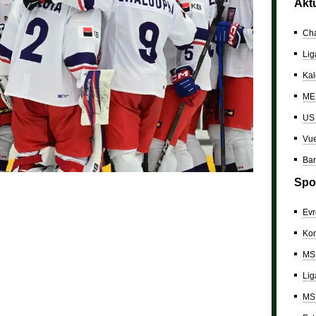
Akt
Cha
Lig
Kal
ME 
US
Vue
Bar
Spo
Evr
Kon
MS 
Lig
MS 