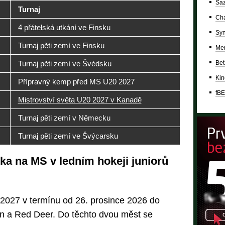
Saz
Turnaj
Cha
4 přátelská utkání ve Finsku
Syn
Turnaj pěti zemí ve Finsku
Mer
Bet
Turnaj pěti zemí ve Švédsku
Kin
Přípravný kemp před MS U20 2027
fBE
Mistrovství světa U20 2027 v Kanadě
Turnaj pěti zemí v Německu
Turnaj pěti zemí ve Švýcarsku
ka na MS v ledním hokeji juniorů
 2027 v termínu od 26. prosince 2026 do
n a Red Deer. Do těchto dvou měst se