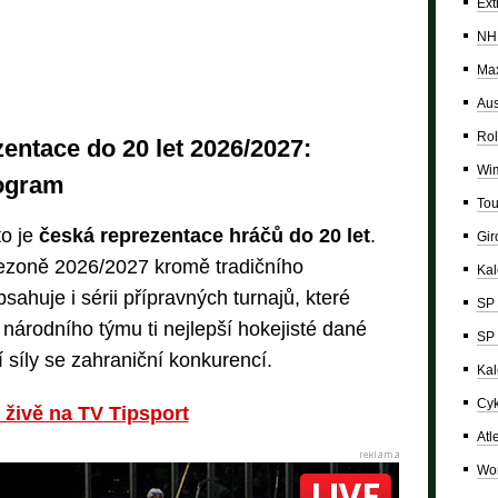
Ext
NH
Max
Aus
Rol
entace do 20 let 2026/2027:
Wi
rogram
Tou
to je
česká reprezentace hráčů do 20 let
.
Giro
ezoně 2026/2027 kromě tradičního
Ka
ahuje i sérii přípravných turnajů, které
SP 
 národního týmu ti nejlepší hokejisté dané
SP 
 síly se zahraniční konkurencí.
Kal
Cyk
 živě na TV Tipsport
Atl
Wor