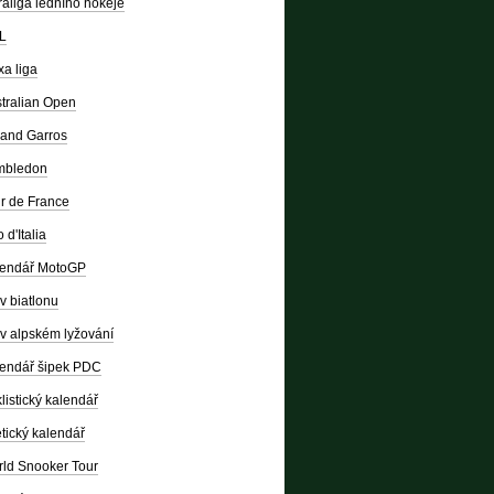
raliga ledního hokeje
L
a liga
tralian Open
and Garros
mbledon
r de France
 d'Italia
lendář MotoGP
v biatlonu
v alpském lyžování
endář šipek PDC
listický kalendář
etický kalendář
ld Snooker Tour