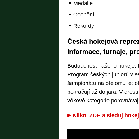
Medaile
Ocenění
Rekordy
Česká hokejová reprez
informace, turnaje, p
Budoucnost našeho hokeje, 
Program českých juniorů v s
šampionátu na přelomu let obs
pokračují až do jara. V dresu
věkové kategorie porovnávají
Klikni ZDE a sleduj hokej