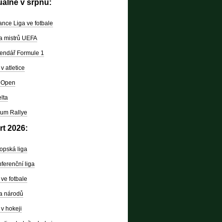
uálně v srpnu:
nce Liga ve fotbale
a mistrů UEFA
endář Formule 1
v atletice
 Open
lta
um Rallye
rt 2026:
opská liga
ferenční liga
ve fotbale
a národů
v hokeji