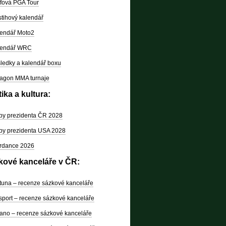
fová PGA Tour
tihový kalendář
endář Moto2
lendář WRC
ledky a kalendář boxu
agon MMA turnaje
tika a kultura:
by prezidenta ČR 2028
by prezidenta USA 2028
rdance 2026
kové kanceláře v ČR:
tuna – recenze sázkové kanceláře
sport – recenze sázkové kanceláře
ano – recenze sázkové kanceláře