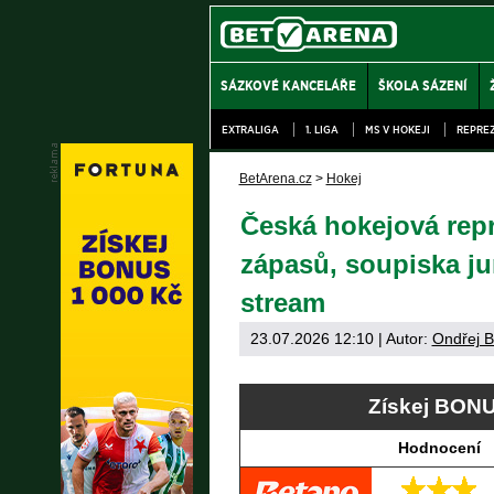
SÁZKOVÉ KANCELÁŘE
ŠKOLA SÁZENÍ
EXTRALIGA
1. LIGA
MS V HOKEJI
REPRE
BetArena.cz
>
Hokej
Česká hokejová repr
zápasů, soupiska jun
stream
23.07.2026 12:10
| Autor:
Ondřej B
Získej BONU
Hodnocení