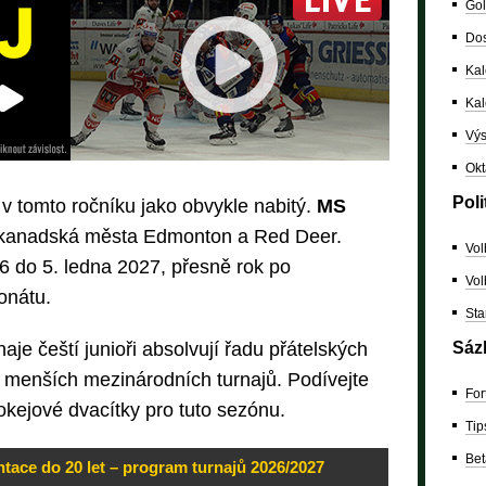
Gol
Dos
Kal
Ka
Výs
Okt
Poli
v tomto ročníku jako obvykle nabitý.
MS
 kanadská města Edmonton a Red Deer.
Vol
6 do 5. ledna 2027, přesně rok po
Vol
onátu.
Sta
Sáz
je čeští junioři absolvují řadu přátelských
 menších mezinárodních turnajů. Podívejte
For
okejové dvacítky pro tuto sezónu.
Tip
Bet
tace do 20 let – program turnajů 2026/2027