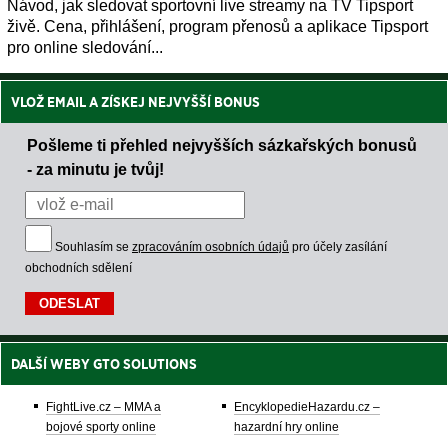
Návod, jak sledovat sportovní live streamy na TV Tipsport
živě. Cena, přihlášení, program přenosů a aplikace Tipsport
pro online sledování...
VLOŽ EMAIL A ZÍSKEJ NEJVYŠŠÍ BONUS
Pošleme ti přehled nejvyšších sázkařských bonusů
- za minutu je tvůj!
Souhlasím se
zpracováním osobních údajů
pro účely zasílání
obchodních sdělení
DALŠÍ WEBY GTO SOLUTIONS
FightLive.cz – MMA a
EncyklopedieHazardu.cz –
bojové sporty online
hazardní hry online