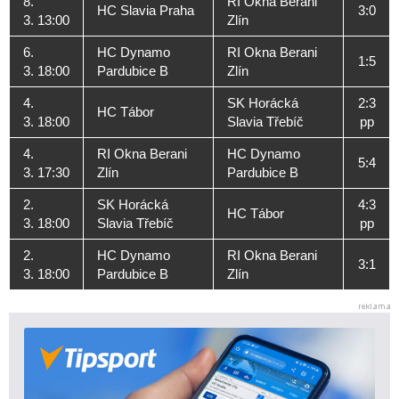
8.
RI Okna Berani
HC Slavia Praha
3:0
3. 13:00
Zlín
6.
HC Dynamo
RI Okna Berani
1:5
3. 18:00
Pardubice B
Zlín
4.
SK Horácká
2:3
HC Tábor
3. 18:00
Slavia Třebíč
pp
4.
RI Okna Berani
HC Dynamo
5:4
3. 17:30
Zlín
Pardubice B
2.
SK Horácká
4:3
HC Tábor
3. 18:00
Slavia Třebíč
pp
2.
HC Dynamo
RI Okna Berani
3:1
3. 18:00
Pardubice B
Zlín