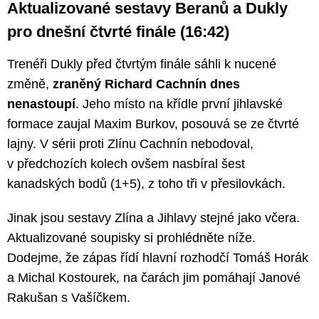
Aktualizované sestavy Beranů a Dukly
pro dnešní čtvrté finále (16:42)
Trenéři Dukly před čtvrtým finále sáhli k nucené
změně,
zraněný Richard Cachnín dnes
nenastoupí
. Jeho místo na křídle první jihlavské
formace zaujal Maxim Burkov, posouvá se ze čtvrté
lajny. V sérii proti Zlínu Cachnín nebodoval,
v předchozích kolech ovšem nasbíral šest
kanadských bodů (1+5), z toho tři v přesilovkách.
Jinak jsou sestavy Zlína a Jihlavy stejné jako včera.
Aktualizované soupisky si prohlédněte níže.
Dodejme, že zápas řídí hlavní rozhodčí Tomáš Horák
a Michal Kostourek, na čarách jim pomáhají Janové
Rakušan s Vašíčkem.