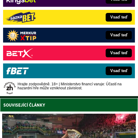
Vsaď teď
Vsaď teď
Vsaď teď
Vsaď teď
Hrajte zodpovědně. 18+ | Ministerstvo financí varuje: Účastí na
hazardní hře může vzniknout závislost.
SOUVISEJÍCÍ ČLÁNKY