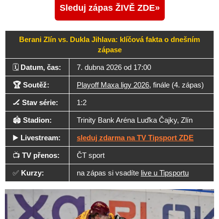
Sleduj zápas ŽIVĚ ZDE
Berani Zlín vs. Dukla Jihlava: klíčová fakta o dnešním
zápase
🗓️
Datum, čas:
7. dubna 2026 od 17:00
🏆 Soutěž:
Playoff Maxa ligy 2026
, finále (4. zápas)
🏒 Stav série:
1:2
🏟️
Stadion:
Trinity Bank Aréna Luďka Čajky, Zlín
▶️
Livestream:
sleduj zdarma na TV Tipsport ZDE
📺
TV přenos:
ČT sport
✅
Kurzy:
na zápas si vsadíte
live u Tipsportu