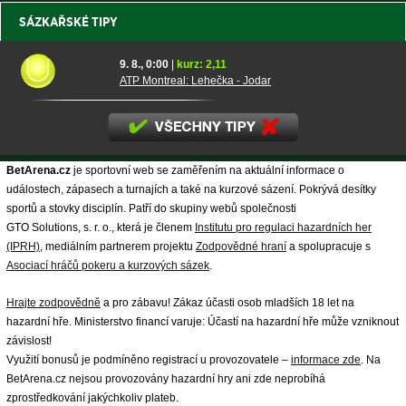
SÁZKAŘSKÉ TIPY
9. 8., 0:00
|
kurz: 2,11
ATP Montreal: Lehečka - Jodar
BetArena.cz
je sportovní web se zaměřením na aktuální informace o
událostech, zápasech a turnajích a také na kurzové sázení. Pokrývá desítky
sportů a stovky disciplín. Patří do skupiny webů společnosti
GTO Solutions, s. r. o., která je členem
Institutu pro regulaci hazardních her
(IPRH)
, mediálním partnerem projektu
Zodpovědné hraní
a spolupracuje s
Asociací hráčů pokeru a kurzových sázek
.
Hrajte zodpovědně
a pro zábavu! Zákaz účasti osob mladších 18 let na
hazardní hře. Ministerstvo financí varuje: Účastí na hazardní hře může vzniknout
závislost!
Využití bonusů je podmíněno registrací u provozovatele –
informace zde
. Na
BetArena.cz nejsou provozovány hazardní hry ani zde neprobíhá
zprostředkování jakýchkoliv plateb.