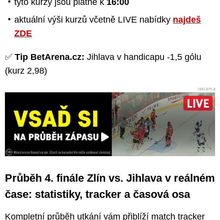
tyto kurzy jsou platné k
16:00
aktuální výši kurzů včetně LIVE nabídky
najdeš
ZDE
✅
Tip BetArena.cz:
Jihlava v handicapu -1,5 gólu
(kurz 2,98)
Průběh 4. finále Zlín vs. Jihlava v reálném
čase: statistiky, tracker a časová osa
Kompletní průběh utkání vám přiblíží match tracker