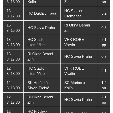
3. 18:00
Kolín
Zlín
sn
18.
HC Stadion
HC Dukla Jihlava
5:2
3. 17:30
Litoměřice
15.
RI Okna Berani
HC Slavia Praha
0:3
3. 15:00
Zlín
13.
HC Stadion
VHK ROBE
2:1
3. 18:00
Litoměřice
Vsetín
pp
13.
RI Okna Berani
HC Slavia Praha
0:3
3. 17:30
Zlín
12.
HC Stadion
VHK ROBE
4:1
3. 18:00
Litoměřice
Vsetín
12.
SK Horácká
SC Marimex
1:2
3. 18:00
Slavia Třebíč
Kolín
sn
12.
RI Okna Berani
2:1
HC Slavia Praha
3. 17:30
Zlín
pp
12.
HC Frýdek-