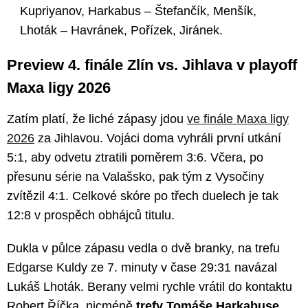
Kupriyanov, Harkabus – Štefančík, Menšík,
Lhoták – Havránek, Pořízek, Jiránek.
Preview 4. finále Zlín vs. Jihlava v playoff
Maxa ligy 2026
Zatím platí, že liché zápasy jdou
ve finále Maxa ligy
2026
za Jihlavou. Vojáci doma vyhráli první utkání
5:1, aby odvetu ztratili poměrem 3:6. Včera, po
přesunu série na Valašsko, pak tým z Vysočiny
zvítězil 4:1. Celkové skóre po třech duelech je tak
12:8 v prospěch obhájců titulu.
Dukla v půlce zápasu vedla o dvě branky, na trefu
Edgarse Kuldy ze 7. minuty v čase 29:31 navázal
Lukáš Lhoták. Berany velmi rychle vrátil do kontaktu
Robert Říčka, nicméně
trefy Tomáše Harkabuse