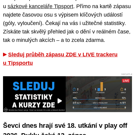
u
sázkové kanceláře Tipsport
. Přímo na kartě zápasu
najdete časovou osu s výpisem klíčových událostí
(góly, vyloučení). Čekají na vás i užitečné statistiky.
Získáte tak skvělý přehled jak o dění v reálném čase,
tak o minulých akcích – a to zcela zdarma.
Sleduj průběh zápasu ZDE v LIVE trackeru
u Tipsportu
Ševci dnes hrají své 18. utkání v play off