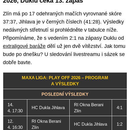
2026, Duklu čeká 13. zápas
Zlín má po 17 odehraných mačích vyrovnané skóre
37:37, Jihlava je v černých číslech (41:28). Výsledky
nedávných střetnutí si prohlédněte v tabulce níže.
Připomínáme, že s vedením 2:1 na zápasy Duklu od
extraligové baráže
dělí už jen dvě vítězství. Jak tomu
bude po dnešku? U sledování livestreamu i sázek se
dobře bavte.
MAXA LIGA: PLAY OFF 2026 – PROGRAM
A VÝSLEDKY
POSLEDNÍ VÝSLEDKY
14.
RI Okna Berani
HC Dukla Jihlava
4:1
4. 17:30
Zlín
12.
RI Okna Berani
HC Dukla Jihlava
1:2
4. 16:30
Zlín