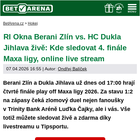
BetArena.cz
>
Hokej
RI Okna Berani Zlín vs. HC Dukla
Jihlava živě: Kde sledovat 4. finále
Maxa ligy, online live stream
07.04.2026 16:55
| Autor:
Ondřej Balíček
Berani Zlín a Dukla Jihlava už dnes od 17:00 hrají
čtvrté finále play off Maxa ligy 2026. Za stavu 1:2
na zápasy čeká zlomový duel nejen fanoušky
v Trinity Bank Aréně Luďka Čajky, ale i vás. Vše
totiž můžete sledovat živě a zdarma díky
livestreamu u Tipsportu.