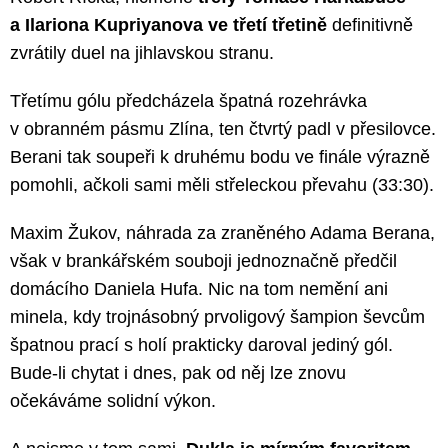
a Ilariona Kupriyanova ve třetí třetině
definitivně
zvrátily duel na jihlavskou stranu.
Třetímu gólu předcházela špatná rozehrávka
v obranném pásmu Zlína, ten čtvrtý padl v přesilovce.
Berani tak soupeři k druhému bodu ve finále výrazně
pomohli, ačkoli sami měli střeleckou převahu (33:30).
Maxim Žukov, náhrada za zraněného Adama Berana,
však v brankářském souboji jednoznačně předčil
domácího Daniela Hufa. Nic na tom nemění ani
minela, kdy trojnásobný prvoligový šampion ševcům
špatnou prací s holí prakticky daroval jediný gól.
Bude-li chytat i dnes, pak od něj lze znovu
očekáváme solidní výkon.