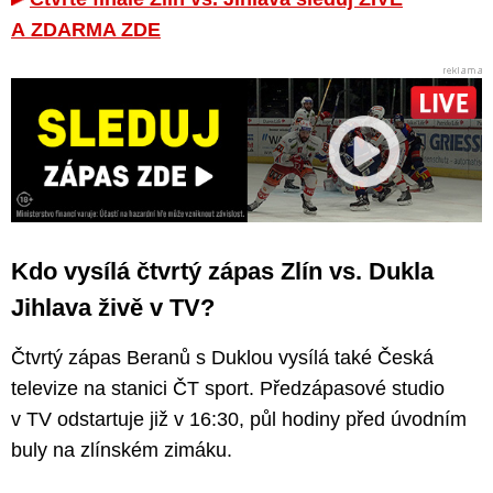
A ZDARMA ZDE
Kdo vysílá čtvrtý zápas Zlín vs. Dukla
Jihlava živě v TV?
Čtvrtý zápas Beranů s Duklou vysílá také Česká
televize na stanici ČT sport. Předzápasové studio
v TV odstartuje již v 16:30, půl hodiny před úvodním
buly na zlínském zimáku.