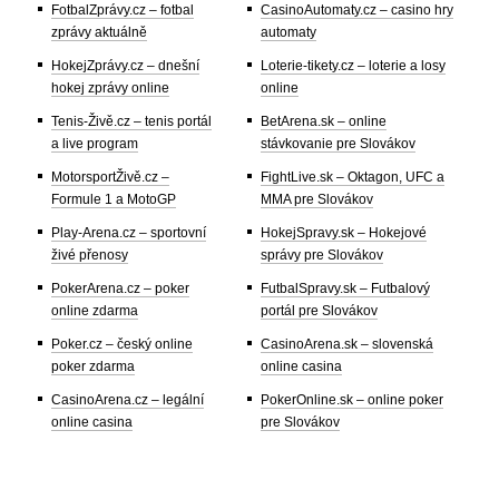
FotbalZprávy.cz – fotbal
CasinoAutomaty.cz – casino hry
zprávy aktuálně
automaty
HokejZprávy.cz – dnešní
Loterie-tikety.cz – loterie a losy
hokej zprávy online
online
Tenis-Živě.cz – tenis portál
BetArena.sk – online
a live program
stávkovanie pre Slovákov
MotorsportŽivě.cz –
FightLive.sk – Oktagon, UFC a
Formule 1 a MotoGP
MMA pre Slovákov
Play-Arena.cz – sportovní
HokejSpravy.sk – Hokejové
živé přenosy
správy pre Slovákov
PokerArena.cz – poker
FutbalSpravy.sk – Futbalový
online zdarma
portál pre Slovákov
Poker.cz – český online
CasinoArena.sk – slovenská
poker zdarma
online casina
CasinoArena.cz – legální
PokerOnline.sk – online poker
online casina
pre Slovákov