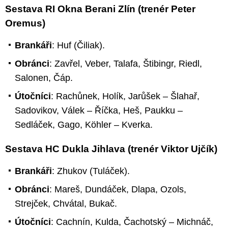
Sestava RI Okna Berani Zlín (trenér Peter
Oremus)
Brankáři
: Huf (Čiliak).
Obránci
: Zavřel, Veber, Talafa, Štibingr, Riedl,
Salonen, Čáp.
Útočníci
: Rachůnek, Holík, Jarůšek – Šlahař,
Sadovikov, Válek – Říčka, Heš, Paukku –
Sedláček, Gago, Köhler – Kverka.
Sestava HC Dukla Jihlava (trenér Viktor Ujčík)
Brankáři
: Zhukov (Tuláček).
Obránci
: Mareš, Dundáček, Dlapa, Ozols,
Strejček, Chvátal, Bukač.
Útočníci
: Cachnín, Kulda, Čachotský – Michnáč,