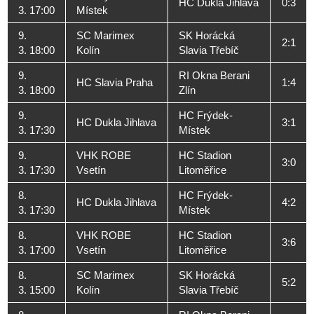
HC Dukla Jihlava
0:3
3. 17:00
Místek
9.
SC Marimex
SK Horácká
2:1
3. 18:00
Kolín
Slavia Třebíč
9.
RI Okna Berani
HC Slavia Praha
1:4
3. 18:00
Zlín
9.
HC Frýdek-
HC Dukla Jihlava
3:1
3. 17:30
Místek
9.
VHK ROBE
HC Stadion
3:0
3. 17:30
Vsetín
Litoměřice
8.
HC Frýdek-
HC Dukla Jihlava
4:2
3. 17:30
Místek
8.
VHK ROBE
HC Stadion
3:6
3. 17:00
Vsetín
Litoměřice
8.
SC Marimex
SK Horácká
5:2
3. 15:00
Kolín
Slavia Třebíč