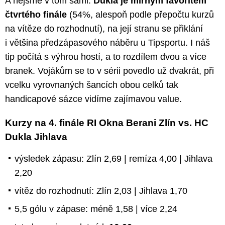
A nejsme v tom sami.
Dukla je mírným favoritem
čtvrtého finále
(54%, alespoň podle přepočtu kurzů
na vítěze do rozhodnutí), na její stranu se přiklání
i většina předzápasového náběru u Tipsportu. I náš
tip počítá s výhrou hostí, a to rozdílem dvou a více
branek. Vojákům se to v sérii povedlo už dvakrát, při
vcelku vyrovnaných šancích obou celků tak
handicapové sázce vidíme zajímavou value.
Kurzy na 4. finále RI Okna Berani Zlín vs. HC
Dukla Jihlava
výsledek zápasu: Zlín 2,69 | remíza 4,00 | Jihlava
2,20
vítěz do rozhodnutí: Zlín 2,03 | Jihlava 1,70
5,5 gólu v zápase: méně 1,58 | více 2,24