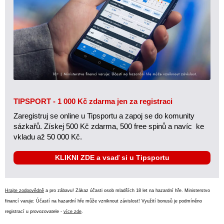
TIPSPORT - 1 000 Kč zdarma jen za registraci
Zaregistruj se online u Tipsportu a zapoj se do komunity
sázkařů. Získej 500 Kč zdarma, 500 free spinů a navíc ke
vkladu až 50 000 Kč.
KLIKNI ZDE a vsaď si u Tipsportu
Hrajte zodpovědně
a pro zábavu! Zákaz účasti osob mladších 18 let na hazardní hře. Ministerstvo
financí varuje: Účastí na hazardní hře může vzniknout závislost! Využití bonusů je podmíněno
registrací u provozovatele -
více zde
.