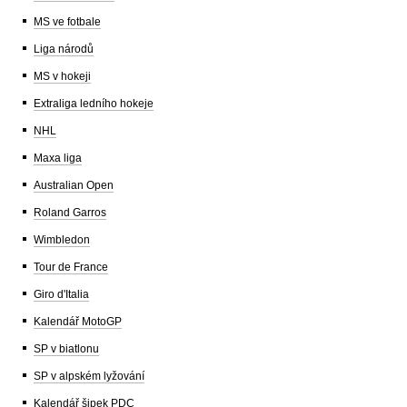
MS ve fotbale
Liga národů
MS v hokeji
Extraliga ledního hokeje
NHL
Maxa liga
Australian Open
Roland Garros
Wimbledon
Tour de France
Giro d'Italia
Kalendář MotoGP
SP v biatlonu
SP v alpském lyžování
Kalendář šipek PDC