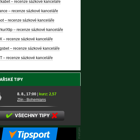
kabet – recenze sázkové kanceláře
nce – recenze sázkové kanceláře
ot – recenze sázkové kanceláře
kurXtip – recenze sázkové kanceláře
X – recenze sázkové kanceláře
gsbet – recenze sázkové kanceláře
T – recenze sázkové kanceláře
AŘSKÉ TIPY
8. 8., 17:00
|
kurz: 2,57
Zlín - Bohemians