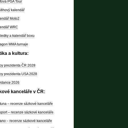
fová PGA Tour
tihový kalendář
endář Moto2
lendář WRC
ledky a kalendář boxu
agon MMA turnaje
tika a kultura:
by prezidenta ČR 2028
by prezidenta USA 2028
rdance 2026
kové kanceláře v ČR:
tuna – recenze sázkové kanceláře
sport – recenze sázkové kanceláře
ano – recenze sázkové kanceláře