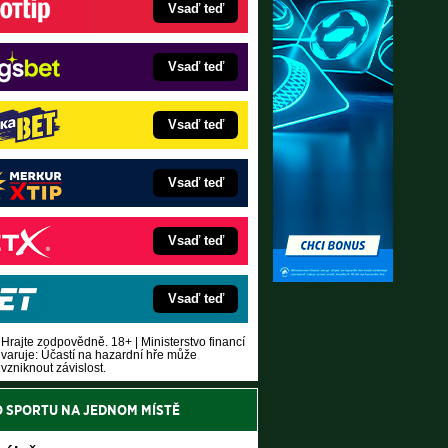
Vsaď teď
Vsaď teď
Vsaď teď
Vsaď teď
Vsaď teď
Vsaď teď
Hrajte zodpovědně. 18+ | Ministerstvo financí
varuje: Účastí na hazardní hře může
vzniknout závislost.
O SPORTU NA JEDNOM MÍSTĚ