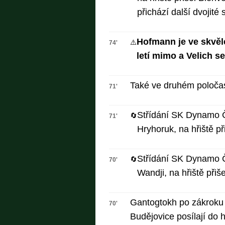
přichází další dvojité s
Hofmann je ve skvělé
⚠️
74'
letí mimo a Velich s
Také ve druhém poločas
71'
Střídání SK Dynamo Č
🔄
71'
Hryhoruk, na hřiště př
Střídání SK Dynamo Č
🔄
70'
Wandji, na hřiště přišel
Gantogtokh po zákroku 
70'
Budějovice posílají do h