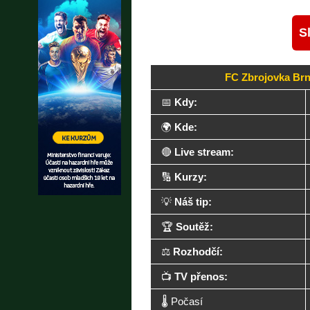
S
FC Zbrojovka Br
📅
Kdy:
🌍
Kde:
🔴
Live stream:
🔢
Kurzy:
💡
Náš tip:
🏆
Soutěž:
⚖️
Rozhodčí:
📺
TV přenos:
🌡️ Počasí