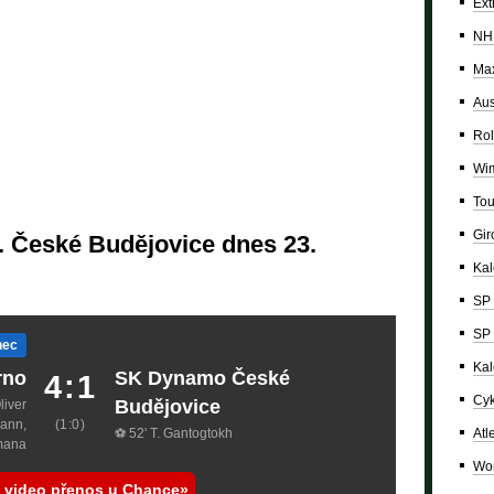
Ext
NH
Max
Aus
Rol
Wi
Tou
Giro
 České Budějovice dnes 23.
Ka
SP 
SP 
nec
Kal
rno
SK Dynamo České
4:1
Cyk
Budějovice
liver
mann,
(1:0)
⚽ 52' T. Gantogtokh
Atl
mana
Wor
j video přenos u Chance