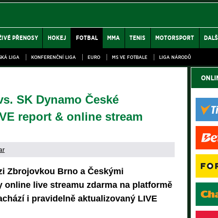
ŽIVÉ PŘENOSY
HOKEJ
FOTBAL
MMA
TENIS
MOTORSPORT
DALŠ
SKÁ LIGA
KONFERENČNÍ LIGA
EURO
MS VE FOTBALE
LIGA NÁRODŮ
ONLI
 vs. SK Dynamo České
VE report & online stream
ar
zi Zbrojovkou Brno a Českými
 online live streamu zdarma na platformě
chází i pravidelně aktualizovaný LIVE