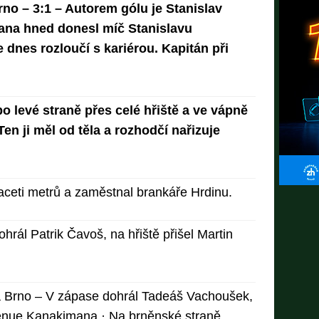
no – 3:1 – Autorem gólu je Stanislav
na hned donesl míč Stanislavu
 dnes rozloučí s kariérou. Kapitán při
 levé straně přes celé hřiště a ve vápně
 Ten ji měl od těla a rozhodčí nařizuje
aceti metrů a zaměstnal brankáře Hrdinu.
hrál Patrik Čavoš, na hřiště přišel Martin
a Brno – V zápase dohrál Tadeáš Vachoušek,
nvenue Kanakimana · Na brněnské straně