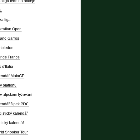
raliga ledního hokeje
L
a liga
tralian Open
and Garros
mbledon
r de France
 d'Italia
lendář MotoGP
v biatlonu
v alpském lyžování
endář šipek PDC
listický kalendář
etický kalendář
ld Snooker Tour