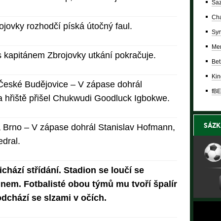
Saz
Cha
jovky rozhodčí píská útočný faul.
Syn
Mer
 kapitánem Zbrojovky utkání pokračuje.
Bet
Kin
eské Budějovice – V zápase dohrál
fBE
 hřiště přišel Chukwudi Goodluck Igbokwe.
SÁZK
a Brno – V zápase dohrál Stanislav Hofmann,
edral.
chází střídání. Stadion se loučí se
em. Fotbalisté obou týmů mu tvoří špalír
dchází se slzami v očích.