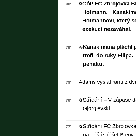
Gól! FC Zbrojovka Br
⚽
80'
Hofmann. · Kanakima
Hofmannovi, který se
exekuci nezaváhal.
Kanakimana pláchl po
🎯
79'
trefil do ruky Filipa.
penaltu.
Adams vyslal ránu z dv
78'
Střídání – V zápase do
🔄
78'
Gjorgievski.
Střídání FC Zbrojovk
🔄
77'
na hřiště přišel Bie