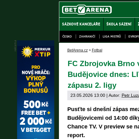
SÁZKOVÉ KANCELÁŘE
ŠKOLA SÁZENÍ
ČESKO
ZAHRANIČÍ
LIGA MISTRŮ
EVROP
BetArena.cz
>
Fotbal
FC Zbrojovka Brno
Budějovice dnes: LI
zápasu 2. ligy
23.05.2026 13:00
| Autor:
Petr Luz
Pusťte si dnešní zápas me
Budějovicemi od 14:00 díky
Chance TV. V preview se na
report.