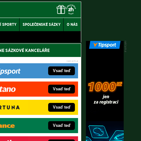
Í SPORTY
SPOLEČENSKÉ SÁZKY
O NÁS
NE SÁZKOVÉ KANCELÁŘE
Vsaď teď
Vsaď teď
Vsaď teď
Vsaď teď