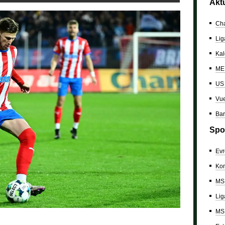
Akt
Cha
Lig
Kal
ME 
US
Vue
Bar
Spo
Evr
Kon
MS 
Lig
MS 