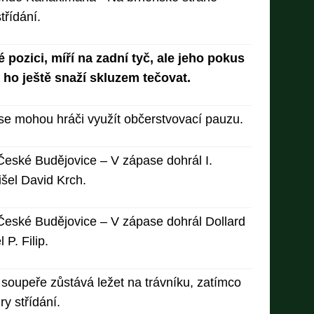
třídání.
 pozici, míří na zadní tyč, ale jeho pokus
e ho ještě snaží skluzem tečovat.
e mohou hráči využít občerstvovací pauzu.
eské Budějovice – V zápase dohrál I.
išel David Krch.
eské Budějovice – V zápase dohrál Dollard
 P. Filip.
soupeře zůstává ležet na trávníku, zatímco
ry střídání.