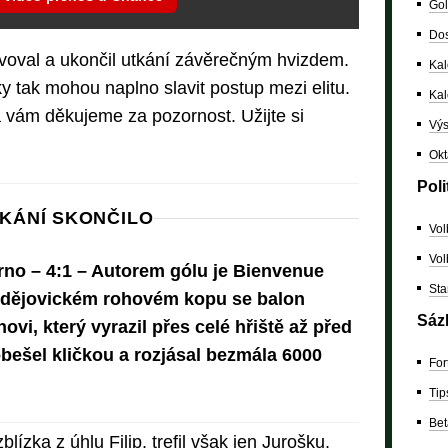
Gol
Dos
voval a ukončil utkání závěrečným hvizdem.
Kal
ky tak mohou naplno slavit postup mezi elitu.
Ka
 vám děkujeme za pozornost. Užijte si
Výs
Okt
Poli
KÁNÍ SKONČILO
Vol
Vol
rno – 4:1 – Autorem gólu je Bienvenue
Sta
udějovickém rohovém kopu se balon
Sáz
vi, který vyrazil přes celé hřiště až před
bešel kličkou a rozjásal bezmála 6000
For
Tip
Bet
lízka z úhlu Filip, trefil však jen Jurošku.