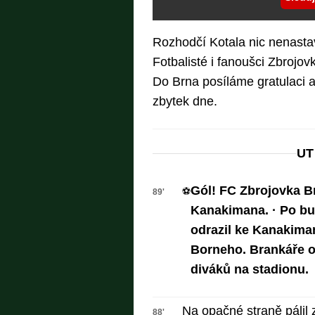
Rozhodčí Kotala nic nenasta
Fotbalisté i fanoušci Zbrojov
Do Brna posíláme gratulaci a
zbytek dne.
UT
Gól! FC Zbrojovka B
⚽
89'
Kanakimana. · Po b
odrazil ke Kanakimano
Borneho. Brankáře o
diváků na stadionu.
Na opačné straně pálil zb
88'