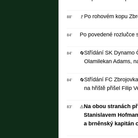
Po rohovém kopu Zbro
🚩
88'
Po povedené rozlučce s
84'
Střídání SK Dynamo Č
🔄
84'
Olamilekan Adams, na
Střídání FC Zbrojovk
🔄
84'
na hřiště přišel Filip V
Na obou stranách při
⚠️
83'
Stanislavem Hofmann
a brněnský kapitán o