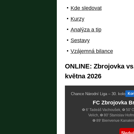
Kde sledovat
Kurzy
Analýza a tip
Sestavy
Vzájemná bilance
ONLINE: Zbrojovka vs.
května 2026
Chance Národní Liga – 30. kolo
Ko
FC Zbrojovka B
⚽ 6' Tadeáš Vachoušek, ⚽ 50' O
Velich, ⚽ 80' Stanislav Hof
⚽ 89' Bienvenue Kanaki
Sledu