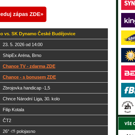
leduj zápas ZDE
no vs. SK Dynamo České Budějovice
23. 5. 2026 od 14:00
ShipEx Aréna, Brno
Chance TV - zdarma ZDE
Chance - s bonusem ZDE
Zbrojovka handicap -1,5
Chnce Národní Liga, 30. kolo
Filip Kotala
ČT2
VŠE 
26° ⛅ polojasno