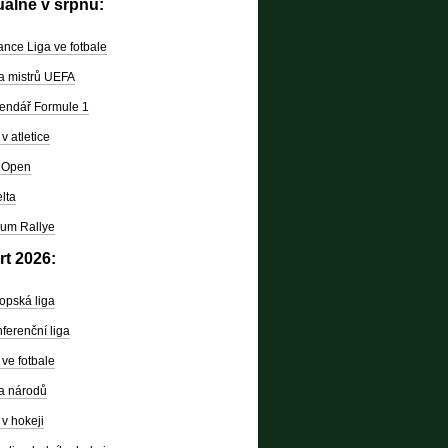
uálně v srpnu:
nce Liga ve fotbale
a mistrů UEFA
endář Formule 1
v atletice
 Open
lta
um Rallye
rt 2026:
opská liga
ferenční liga
ve fotbale
a národů
v hokeji