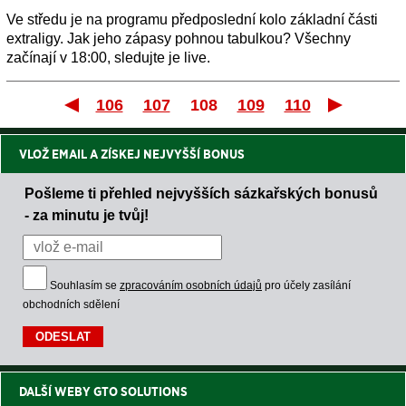
Ve středu je na programu předposlední kolo základní části
extraligy. Jak jeho zápasy pohnou tabulkou? Všechny
začínají v 18:00, sledujte je live.
106
107
108
109
110
První
VLOŽ EMAIL A ZÍSKEJ NEJVYŠŠÍ BONUS
Pošleme ti přehled nejvyšších sázkařských bonusů
- za minutu je tvůj!
Souhlasím se
zpracováním osobních údajů
pro účely zasílání
obchodních sdělení
DALŠÍ WEBY GTO SOLUTIONS