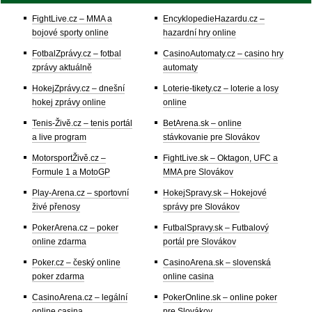
FightLive.cz – MMA a
EncyklopedieHazardu.cz –
bojové sporty online
hazardní hry online
FotbalZprávy.cz – fotbal
CasinoAutomaty.cz – casino hry
zprávy aktuálně
automaty
HokejZprávy.cz – dnešní
Loterie-tikety.cz – loterie a losy
hokej zprávy online
online
Tenis-Živě.cz – tenis portál
BetArena.sk – online
a live program
stávkovanie pre Slovákov
MotorsportŽivě.cz –
FightLive.sk – Oktagon, UFC a
Formule 1 a MotoGP
MMA pre Slovákov
Play-Arena.cz – sportovní
HokejSpravy.sk – Hokejové
živé přenosy
správy pre Slovákov
PokerArena.cz – poker
FutbalSpravy.sk – Futbalový
online zdarma
portál pre Slovákov
Poker.cz – český online
CasinoArena.sk – slovenská
poker zdarma
online casina
CasinoArena.cz – legální
PokerOnline.sk – online poker
online casina
pre Slovákov