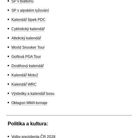
SP v biatlonu
SP v alpském lyžování
Kalendář šipek PDC
Cyklistický kalendář
Atletický kalendář
World Snooker Tour
Golfová PGA Tour
Dostihový kalendář
Kalendář Moto2
Kalendář WRC
Výsledky a kalendář boxu
Oktagon MMA turnaje
Politika a kultura:
Volby prezidenta ČR 2028