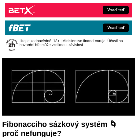
Vsaď teď
Vsaď teď
Hrajte zodpovědně. 18+ | Ministerstvo financí varuje: Účastí na
hazardní hře může vzniknout závislost.
Fibonacciho sázkový systém 🌀
proč nefunguje?