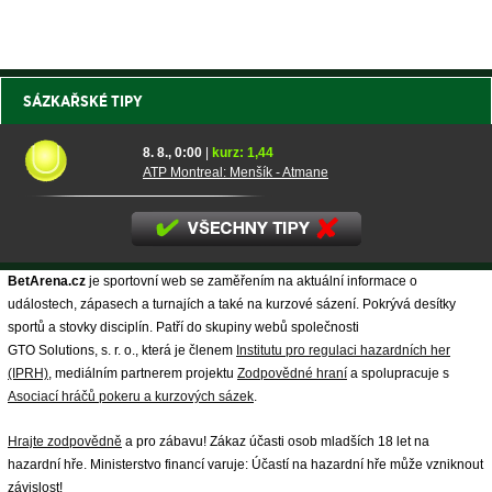
SÁZKAŘSKÉ TIPY
8. 8., 0:00
|
kurz: 1,44
ATP Montreal: Menšík - Atmane
BetArena.cz
je sportovní web se zaměřením na aktuální informace o
událostech, zápasech a turnajích a také na kurzové sázení. Pokrývá desítky
sportů a stovky disciplín. Patří do skupiny webů společnosti
GTO Solutions, s. r. o., která je členem
Institutu pro regulaci hazardních her
(IPRH)
, mediálním partnerem projektu
Zodpovědné hraní
a spolupracuje s
Asociací hráčů pokeru a kurzových sázek
.
Hrajte zodpovědně
a pro zábavu! Zákaz účasti osob mladších 18 let na
hazardní hře. Ministerstvo financí varuje: Účastí na hazardní hře může vzniknout
závislost!