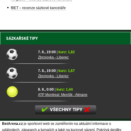
fBET – recenze sázkové kanceláře
SÁZKAŘSKÉ TIPY
7. 8., 19:00
|
kurz: 1,82
Zbrojovka - Liberec
7. 8., 19:00
|
kurz: 1,67
Zbrojovka - Liberec
8. 8., 0:00
|
kurz: 1,44
ATP Montreal: Menšík - Atmane
BetArena.cz
je sportovní web se zaměřením na aktuální informace o
událostech, zápasech a turnajích a také na kurzové sázení. Pokrývá desítky