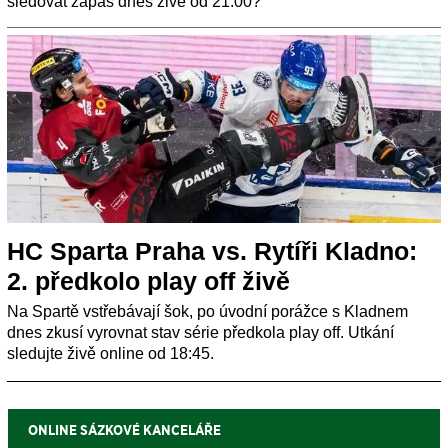
sledovat zápas dnes živě od 21:00?
HC Sparta Praha vs. Rytíři Kladno:
2. předkolo play off živě
Na Spartě vstřebávají šok, po úvodní porážce s Kladnem
dnes zkusí vyrovnat stav série předkola play off. Utkání
sledujte živě online od 18:45.
ONLINE SÁZKOVÉ KANCELÁŘE