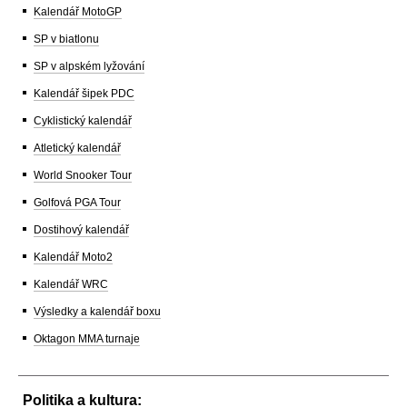
Kalendář MotoGP
SP v biatlonu
SP v alpském lyžování
Kalendář šipek PDC
Cyklistický kalendář
Atletický kalendář
World Snooker Tour
Golfová PGA Tour
Dostihový kalendář
Kalendář Moto2
Kalendář WRC
Výsledky a kalendář boxu
Oktagon MMA turnaje
Politika a kultura: