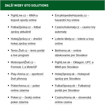
DALŠÍ WEBY GTO SOLUTIONS
FightLive.cz – MMA a
EncyklopedieHazardu.cz –
bojové sporty online
hazardní hry online
FotbalZprávy.cz – fotbal
CasinoAutomaty.cz – casino hry
zprávy aktuálně
automaty
HokejZprávy.cz – dnešní
Loterie-tikety.cz – loterie a losy
hokej zprávy online
online
Tenis-Živě.cz – tenis portál
BetArena.sk – online
a live program
stávkovanie pre Slovákov
MotorsportŽivě.cz –
FightLive.sk – Oktagon, UFC a
Formule 1 a MotoGP
MMA pre Slovákov
Play-Arena.cz – sportovní
HokejSpravy.sk – Hokejové
živé přenosy
správy pre Slovákov
PokerArena.cz – poker
FutbalSpravy.sk – Futbalový
online zdarma
portál pre Slovákov
Poker.cz – český online
CasinoArena.sk – slovenská
poker zdarma
online casina