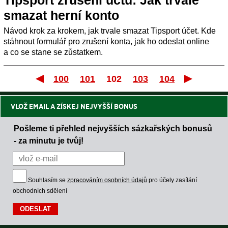
smazat herní konto
Návod krok za krokem, jak trvale smazat Tipsport účet. Kde
stáhnout formulář pro zrušení konta, jak ho odeslat online
a co se stane se zůstatkem.
100
101
102
103
104
První
VLOŽ EMAIL A ZÍSKEJ NEJVYŠŠÍ BONUS
Pošleme ti přehled nejvyšších sázkařských bonusů
- za minutu je tvůj!
Souhlasím se
zpracováním osobních údajů
pro účely zasílání
obchodních sdělení