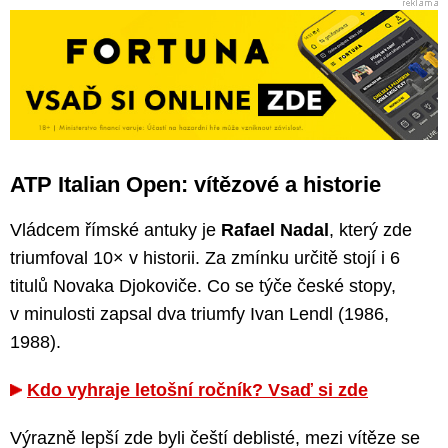
ATP Italian Open: vítězové a historie
Vládcem římské antuky je
Rafael Nadal
, který zde
triumfoval 10× v historii. Za zmínku určitě stojí i 6
titulů Novaka Djokoviče. Co se týče české stopy,
v minulosti zapsal dva triumfy Ivan Lendl (1986,
1988).
Kdo vyhraje letošní ročník? Vsaď si zde
Výrazně lepší zde byli čeští deblisté, mezi vítěze se