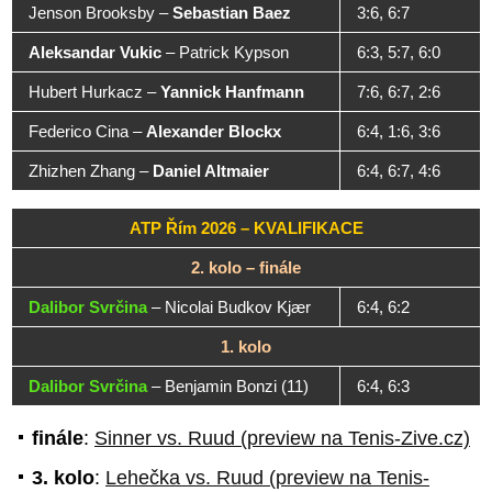
Jenson Brooksby
–
Sebastian Baez
3:6, 6:7
Aleksandar Vukic
–
Patrick Kypson
6:3, 5:7, 6:0
Hubert Hurkacz
–
Yannick Hanfmann
7:6, 6:7, 2:6
Federico Cina
–
Alexander Blockx
6:4, 1:6, 3:6
Zhizhen Zhang
–
Daniel Altmaier
6:4, 6:7, 4:6
ATP Řím 2026 – KVALIFIKACE
2. kolo – finále
Dalibor Svrčina
– Nicolai Budkov Kjær
6:4, 6:2
1. kolo
Dalibor Svrčina
– Benjamin Bonzi (11)
6:4, 6:3
finále
:
Sinner vs. Ruud (preview na Tenis-Zive.cz)
3. kolo
:
Lehečka vs. Ruud (preview na Tenis-