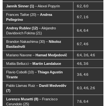
Jannik Sinner (1)
–
Alexei Popyrin
6:2, 6:0
Frances Tiafoe (20)
–
Andrea
6:7, 1:6
Pellegrino
Andrey Rublev (12)
–
Alejandro
6:4, 6:4
Davidovich Fokina (21)
Brandon Nakashima (30)
–
Nikoloz
6:7, 4:6
Basilashvili
Mariano Navone
–
Hamad Medjedovič
6:4, 3:6, 4:6
Mattia Bellucci
–
Martin Landaluce
4:6, 3:6
Flavio Cobolli (10)
–
Thiago Agustin
3:6, 4:6
Tirante
Pablo Llamas Ruiz
–
Daniil Medveděv
6:3, 4:6, 2:6
(7)
Lorenzo Musetti (8)
–
Francisco
7:6, 6:4
Cerundolo (25)