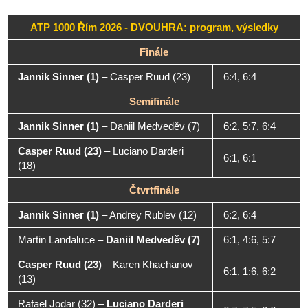
ATP 1000 Řím 2026 - DVOUHRA: program, výsledky
Finále
Jannik Sinner (1)
–
Casper Ruud (23)
6:4, 6:4
Semifinále
Jannik Sinner (1)
–
Daniil Medveděv (7)
6:2, 5:7, 6:4
Casper Ruud (23)
–
Luciano Darderi
6:1, 6:1
(18)
Čtvrtfinále
Jannik Sinner (1)
–
Andrey Rublev (12)
6:2, 6:4
Martin Landaluce
–
Daniil Medveděv (7)
6:1, 4:6, 5:7
Casper Ruud (23)
–
Karen Khachanov
6:1, 1:6, 6:2
(13)
Rafael Jodar (32)
–
Luciano Darderi