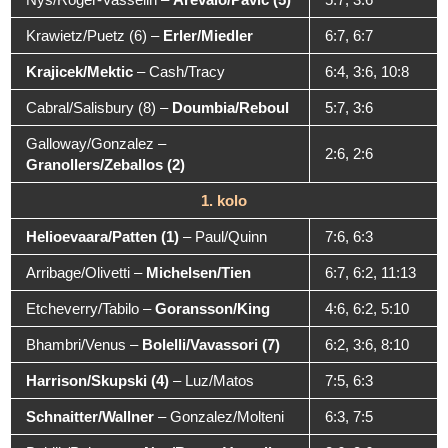
Krawietz/Puetz (6)
–
Erler/Miedler
6:7, 6:7
Krajicek/Mektic
–
Cash/Tracy
6:4, 3:6, 10:8
Cabral/Salisbury (8)
–
Doumbia/Reboul
5:7, 3:6
Galloway/Gonzalez
–
2:6, 2:6
Granollers/Zeballos (2)
1. kolo
Helioevaara/Patten (1)
–
Paul/Quinn
7:6, 6:3
Arribage/Olivetti
–
Michelsen/Tien
6:7, 6:2, 11:13
Etcheverry/Tabilo
–
Goransson/King
4:6, 6:2, 5:10
Bhambri/Venus
–
Bolelli/Vavassori (7)
6:2, 3:6, 8:10
Harrison/Skupski (4)
–
Luz/Matos
7:5, 6:3
Schnaitter/Wallner
–
Gonzalez/Molteni
6:3, 7:5