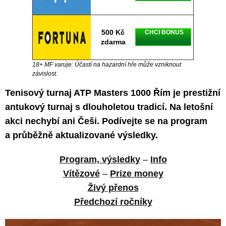
500 Kč
CHCI BONUS
zdarma
18+ MF varuje: Účastí na hazardní hře může vzniknout
závislost.
Tenisový turnaj ATP Masters 1000 Řím je prestižní
antukový turnaj s dlouholetou tradicí. Na letošní
akci nechybí ani Češi. Podívejte se na program
a průběžně aktualizované výsledky.
Program, výsledky
–
Info
Vítězové
–
Prize money
Živý přenos
Předchozí ročníky