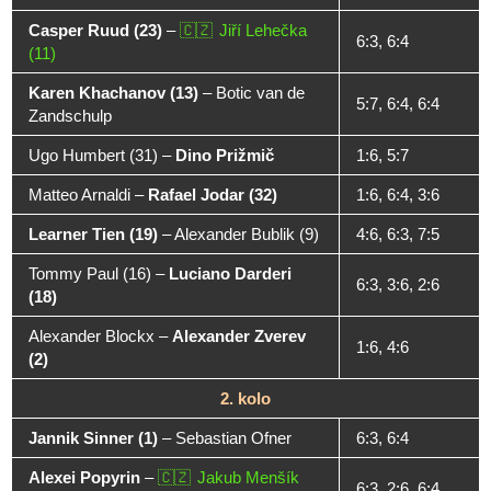
Casper Ruud (23)
–
Jiří Lehečka
6:3, 6:4
(11)
Karen Khachanov (13)
–
Botic van de
5:7, 6:4, 6:4
Zandschulp
Ugo Humbert (31)
–
Dino Prižmič
1:6, 5:7
Matteo Arnaldi
–
Rafael Jodar (32)
1:6, 6:4, 3:6
Learner Tien (19)
–
Alexander Bublik (9)
4:6, 6:3, 7:5
Tommy Paul (16)
–
Luciano Darderi
6:3, 3:6, 2:6
(18)
Alexander Blockx
–
Alexander Zverev
1:6, 4:6
(2)
2. kolo
Jannik Sinner (1)
–
Sebastian Ofner
6:3, 6:4
Alexei Popyrin
–
Jakub Menšík
6:3, 2:6, 6:4