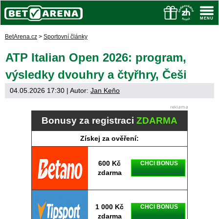
BetArena.cz
>
Sportovní články
ATP Italian Open 2026: program,
výsledky dvouhry a čtyřhry, Češi
04.05.2026 17:30
| Autor:
Jan Keňo
Bonusy za registraci
ZDARMA
Získej za ověření:
600 Kč
CHCI BONUS
zdarma
1 000 Kč
CHCI BONUS
zdarma