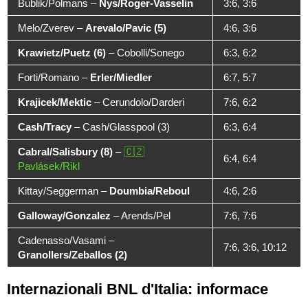
Bublik/Polmans
–
Nys/Roger-Vasselin
3:6, 3:6
Melo/Zverev
–
Arevalo/Pavic (5)
4:6, 3:6
Krawietz/Puetz (6)
–
Cobolli/Sonego
6:3, 6:2
Forti/Romano
–
Erler/Miedler
6:7, 5:7
Krajicek/Mektic
–
Cerundolo/Darderi
7:6, 6:2
Cash/Tracy
–
Cash/Glasspool (3)
6:3, 6:4
Cabral/Salisbury (8)
–
6:4, 6:4
Pavlásek/Rikl
Kittay/Seggerman
–
Doumbia/Reboul
4:6, 2:6
Galloway/Gonzalez
–
Arends/Pel
7:6, 7:6
Cadenasso/Vasami
–
7:6, 3:6, 10:12
Granollers/Zeballos (2)
Internazionali BNL d'Italia: informace