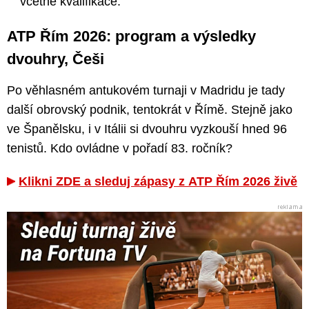
včetně kvalifikace.
ATP Řím 2026: program a výsledky
dvouhry, Češi
Po věhlasném antukovém turnaji v Madridu je tady
další obrovský podnik, tentokrát v Římě. Stejně jako
ve Španělsku, i v Itálii si dvouhru vyzkouší hned 96
tenistů. Kdo ovládne v pořadí 83. ročník?
Klikni ZDE a sleduj zápasy z ATP Řím 2026 živě