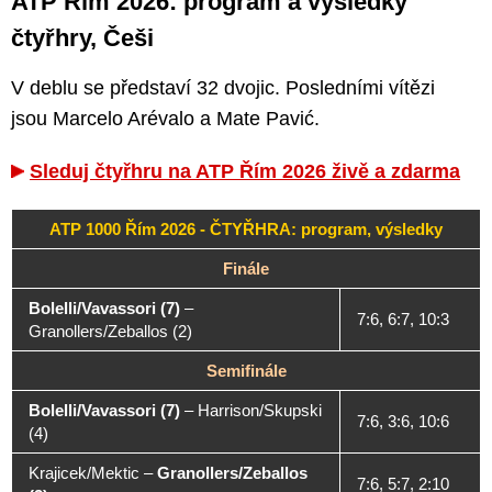
ATP Řím 2026: program a výsledky
čtyřhry, Češi
V deblu se představí 32 dvojic. Posledními vítězi
jsou Marcelo Arévalo a Mate Pavić.
Sleduj čtyřhru na ATP Řím 2026 živě a zdarma
ATP 1000 Řím 2026 - ČTYŘHRA: program, výsledky
Finále
Bolelli/Vavassori (7)
–
7:6, 6:7, 10:3
Granollers/Zeballos (2)
Semifinále
Bolelli/Vavassori (7)
–
Harrison/Skupski
7:6, 3:6, 10:6
(4)
Krajicek/Mektic
–
Granollers/Zeballos
7:6, 5:7, 2:10