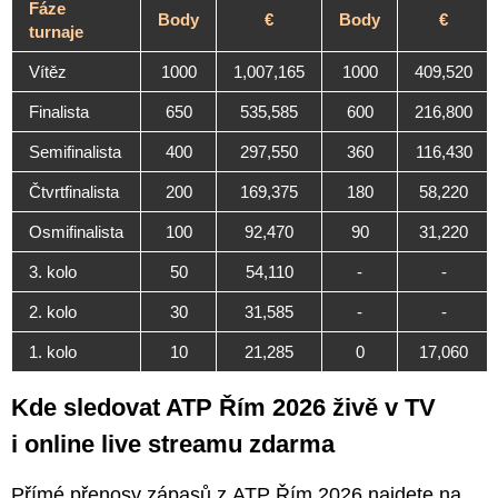
Fáze
Body
€
Body
€
turnaje
Vítěz
1000
1,007,165
1000
409,520
Finalista
650
535,585
600
216,800
Semifinalista
400
297,550
360
116,430
Čtvrtfinalista
200
169,375
180
58,220
Osmifinalista
100
92,470
90
31,220
3. kolo
50
54,110
-
-
2. kolo
30
31,585
-
-
1. kolo
10
21,285
0
17,060
Kde sledovat ATP Řím 2026 živě v TV
i online live streamu zdarma
Přímé přenosy zápasů z ATP Řím 2026 najdete na