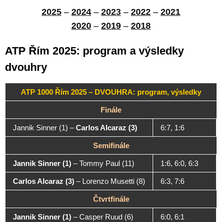
2025
–
2024
–
2023
–
2022
–
2021
2020
–
2019
–
2018
ATP Řím 2025: program a výsledky
dvouhry
ATP 1000 Řím 2025 – DVOUHRA: program, výsledky
Finále
Jannik Sinner (1)
–
Carlos Alcaraz (3)
6:7, 1:6
Semifinále
Jannik Sinner (1)
–
Tommy Paul (11)
1:6, 6:0, 6:3
Carlos Alcaraz (3)
–
Lorenzo Musetti (8)
6:3, 7:6
Čtvrtfinále
Jannik Sinner (1)
–
Casper Ruud (6)
6:0, 6:1