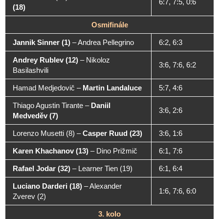
6:7, 7:5, 0:6
(18)
Osmifinále
Jannik Sinner (1)
–
Andrea Pellegrino
6:2, 6:3
Andrey Rublev (12)
–
Nikoloz
3:6, 7:6, 6:2
Basilashvili
Hamad Medjedovič
–
Martin Landaluce
5:7, 4:6
Thiago Agustin Tirante
–
Daniil
3:6, 2:6
Medveděv (7)
Lorenzo Musetti (8)
–
Casper Ruud (23)
3:6, 1:6
Karen Khachanov (13)
–
Dino Prižmič
6:1, 7:6
Rafael Jodar (32)
–
Learner Tien (19)
6:1, 6:4
Luciano Darderi (18)
–
Alexander
1:6, 7:6, 6:0
Zverev (2)
3. kolo