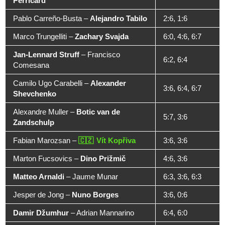
Perricard
Pablo Carreño-Busta
–
Alejandro Tabilo
2:6, 1:6
Marco Trungelliti
–
Zachary Svajda
6:0, 4:6, 6:7
Jan-Lennard Struff
–
Francisco
6:2, 6:4
Comesana
Camilo Ugo Carabelli
–
Alexander
3:6, 6:4, 6:7
Shevchenko
Alexandre Muller
–
Botic van de
5:7, 3:6
Zandschulp
Fabian Marozsan
–
Vít Kopřiva
3:6, 3:6
Marton Fucsovics
–
Dino Prižmič
4:6, 3:6
Matteo Arnaldi
–
Jaume Munar
6:3, 3:6, 6:3
Jesper de Jong
–
Nuno Borges
3:6, 0:6
Damir Džumhur
–
Adrian Mannarino
6:4, 6:0