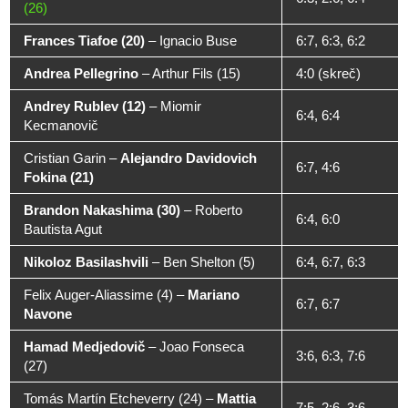
(26)
Frances Tiafoe (20)
–
Ignacio Buse
6:7, 6:3, 6:2
Andrea Pellegrino
–
Arthur Fils (15)
4:0 (skreč)
Andrey Rublev (12)
–
Miomir
6:4, 6:4
Kecmanovič
Cristian Garin
–
Alejandro Davidovich
6:7, 4:6
Fokina (21)
Brandon Nakashima (30)
–
Roberto
6:4, 6:0
Bautista Agut
Nikoloz Basilashvili
–
Ben Shelton (5)
6:4, 6:7, 6:3
Felix Auger-Aliassime (4)
–
Mariano
6:7, 6:7
Navone
Hamad Medjedovič
–
Joao Fonseca
3:6, 6:3, 7:6
(27)
Tomás Martín Etcheverry (24)
–
Mattia
7:5, 2:6, 3:6