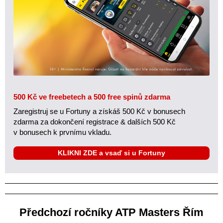
500 Kč ve freebetech a 500 free spinů zdarma
Zaregistruj se u Fortuny a získáš 500 Kč v bonusech
zdarma za dokončení registrace & dalších 500 Kč
v bonusech k prvnímu vkladu.
KLIKNI ZDE a vsaď si u Fortuny
Předchozí ročníky ATP Masters Řím