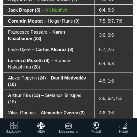
Jack Draper (5)
–
Vít Kopřiva
6:4, 6:3
Corentin Moutet
–
Holger Rune (9)
7:5, 5:7, 7:6
Francesco Passaro
–
Karen
3:6, 0:6
Khachanov (23)
Laslo Djere
–
Carlos Alcaraz (3)
6:7, 2:6
Lorenzo Musetti (8)
–
Brandon
6:4, 6:3
Nakashima (28)
Alexei Popyrin (24)
–
Daniil Medveděv
4:6, 1:6
(10)
Arthur Fils (13)
–
Stefanos Tsitsipas
2:6, 6:4, 6:2
(18)
Vilius Gaubas
–
Alexander Zverev (2)
4:6, 0:6
2. kolo
Sázkovky
MMA
Live streamy
Fotbal
Hokej
Jannik Sinner (1)
–
Mariano Navone
6:3, 6:4