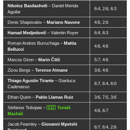
Nikoloz Basilashvili
–
Daniel Merida
6:4, 2:6, 6:3
Aguilar
Denis Shapovalov
–
Mariano Navone
4:6, 2:6
Hamad Medjedovič
–
Valentin Royer
6:4, 6:3
Roman Andres Burruchaga
–
Mattia
4:6, 4:6
Bellucci
Marcos Giron
–
Marin Čilič
5:7, 4:6
Zizou Bergs
–
Terence Atmane
3:6, 4:6
Thiago Agustin Tirante
–
Gianluca
6:7, 6:4, 6:0
Cadenasso
Ethan Quinn
–
Pablo Llamas Ruiz
3:6, 7:5, 3:6
Stefanos Tsitsipas
–
Tomáš
4:6, 6:7
Macháč
Jacob Fearnley
–
Giovanni Mpetshi
6:7, 6:4, 2:6