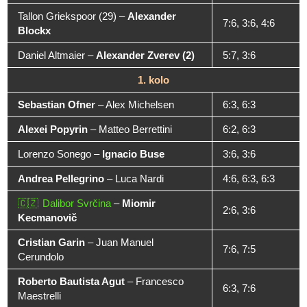
Tallon Griekspoor (29)
–
Alexander
7:6, 3:6, 4:6
Blockx
Daniel Altmaier
–
Alexander Zverev (2)
5:7, 3:6
1. kolo
Sebastian Ofner
–
Alex Michelsen
6:3, 6:3
Alexei Popyrin
–
Matteo Berrettini
6:2, 6:3
Lorenzo Sonego
–
Ignacio Buse
3:6, 3:6
Andrea Pellegrino
–
Luca Nardi
4:6, 6:3, 6:3
Dalibor Svrčina
–
Miomir
2:6, 3:6
Kecmanovič
Cristian Garin
–
Juan Manuel
7:6, 7:5
Cerundolo
Roberto Bautista Agut
–
Francesco
6:3, 7:6
Maestrelli