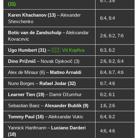
6:7, 3:6
(11)
Karen Khachanov (13)
–
Alexander
6:4, 6:4
Shevchenko
Botic van de Zandschulp
–
Aleksandar
2:6, 6:2, 7:6
Kovacevic
Ugo Humbert (31)
–
Vít Kopřiva
6:3, 6:2
Dino Prižmič
–
Novak Djokovič (3)
2:6, 6:2, 6:4
Alex de Minaur (6)
–
Matteo Arnaldi
6:4, 6:7, 4:6
Nuno Borges
–
Rafael Jodar (32)
6:7, 4:6
Learner Tien (19)
–
Damir Džumhur
6:2, 6:1
Sebastian Baez
–
Alexander Bublik (9)
1:6, 2:6
Tommy Paul (16)
–
Aleksandar Vukic
6:4, 6:2
Yannick Hanfmann
–
Luciano Darderi
4:6, 4:6
(18)