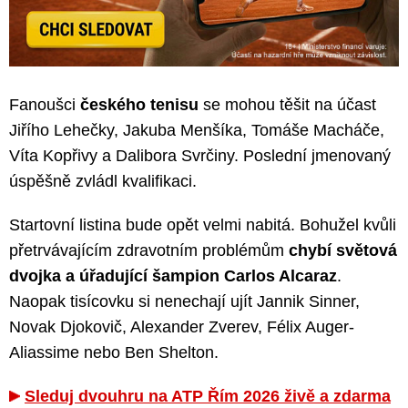
Fanoušci
českého tenisu
se mohou těšit na účast
Jiřího Lehečky, Jakuba Menšíka, Tomáše Macháče,
Víta Kopřivy a Dalibora Svrčiny. Poslední jmenovaný
úspěšně zvládl kvalifikaci.
Startovní listina bude opět velmi nabitá. Bohužel kvůli
přetrvávajícím zdravotním problémům
chybí světová
dvojka a úřadující šampion Carlos Alcaraz
.
Naopak tisícovku si nenechají ujít Jannik Sinner,
Novak Djokovič, Alexander Zverev, Félix Auger-
Aliassime nebo Ben Shelton.
Sleduj dvouhru na ATP Řím 2026 živě a zdarma