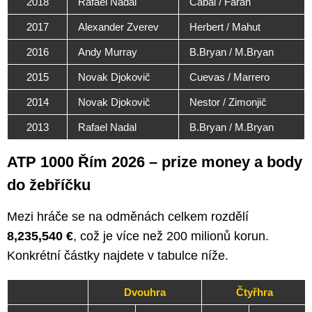
2018
Rafael Nadal
Cabal / Farah
2017
Alexander Zverev
Herbert / Mahut
2016
Andy Murray
B.Bryan / M.Bryan
2015
Novak Djokovič
Cuevas / Marrero
2014
Novak Djokovič
Nestor / Zimonjič
2013
Rafael Nadal
B.Bryan / M.Bryan
ATP 1000 Řím 2026 – prize money a body
do žebříčku
Mezi hráče se na odměnách celkem rozdělí
8,235,540 €
, což je více než 200 milionů korun.
Konkrétní částky najdete v tabulce níže.
Dvouhra
Čtyřhra