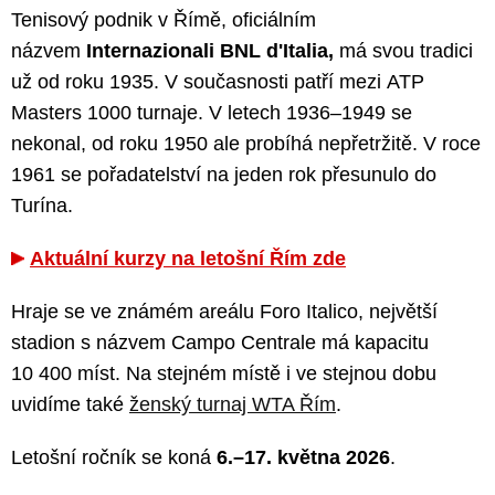
Tenisový podnik v Římě, oficiálním
názvem
Internazionali BNL d'Italia,
má svou tradici
už od roku 1935. V současnosti patří mezi ATP
Masters 1000 turnaje. V letech 1936–1949 se
nekonal, od roku 1950 ale probíhá nepřetržitě. V roce
1961 se pořadatelství na jeden rok přesunulo do
Turína.
Aktuální kurzy na letošní Řím zde
Hraje se ve známém areálu Foro Italico, největší
stadion s názvem Campo Centrale má kapacitu
10 400 míst. Na stejném místě i ve stejnou dobu
uvidíme také
ženský turnaj WTA Řím
.
Letošní ročník se koná
6.–17. května 2026
.