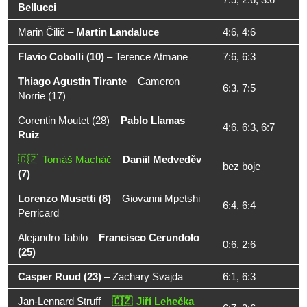
Bellucci
Marin Čilič
–
Martin Landaluce
4:6, 4:6
Flavio Cobolli (10)
–
Terence Atmane
7:6, 6:3
Thiago Agustin Tirante
–
Cameron
6:3, 7:5
Norrie (17)
Corentin Moutet (28)
–
Pablo Llamas
4:6, 6:3, 6:7
Ruiz
Tomáš Macháč
–
Daniil Medveděv
bez boje
(7)
Lorenzo Musetti (8)
–
Giovanni Mpetshi
6:4, 6:4
Perricard
Alejandro Tabilo
–
Francisco Cerundolo
0:6, 2:6
(25)
Casper Ruud (23)
–
Zachary Svajda
6:1, 6:3
Jan-Lennard Struff
–
Jiří Lehečka