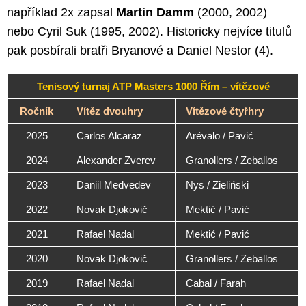
například 2x zapsal
Martin Damm
(2000, 2002)
nebo Cyril Suk (1995, 2002). Historicky nejvíce titulů
pak posbírali bratři Bryanové a Daniel Nestor (4).
Tenisový turnaj ATP Masters 1000 Řím – vítězové
Ročník
Vítěz dvouhry
Vítězové čtyřhry
2025
Carlos Alcaraz
Arévalo / Pavić
2024
Alexander Zverev
Granollers / Zeballos
2023
Daniil Medvedev
Nys / Zieliński
2022
Novak Djokovič
Mektić / Pavić
2021
Rafael Nadal
Mektić / Pavić
2020
Novak Djokovič
Granollers / Zeballos
2019
Rafael Nadal
Cabal / Farah