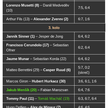
Lorenzo Musetti (8)
–
Daniil Medveděv
7:5, 6:4
(10)
Arthur Fils (13)
–
Alexander Zverev (2)
6:7, 1:6
3. kolo
Jannik Sinner (1)
–
Jesper de Jong
6:4, 6:2
Francisco Cerundolo (17)
–
Sebastian
6:2, 6:4
Ofner
Jaume Munar
–
Sebastian Korda (22)
6:4, 6:2
5:7, 0:2
Matteo Berrettini (29)
–
Casper Ruud (6)
(skreč)
Marcos Giron
–
Hubert Hurkacz (30)
3:6, 6:1, 1:6
Jakub Menšík (20)
–
Fabian Marozsan
6:4, 7:6
Tommy Paul (11)
–
Tomáš Macháč (19)
6:3, 6:7, 6:4
Hugo Dellien
–
Alex de Minaur (7)
4:6, 4:6