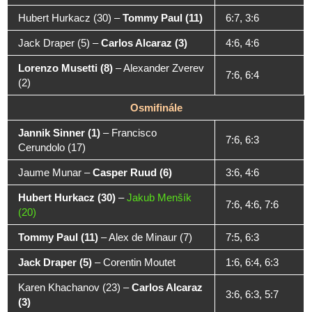
Hubert Hurkacz (30)
–
Tommy Paul (11)
6:7, 3:6
Jack Draper (5)
–
Carlos Alcaraz (3)
4:6, 4:6
Lorenzo Musetti (8)
–
Alexander Zverev
7:6, 6:4
(2)
Osmifinále
Jannik Sinner (1)
–
Francisco
7:6, 6:3
Cerundolo (17)
Jaume Munar
–
Casper Ruud (6)
3:6, 4:6
Hubert Hurkacz (30)
–
Jakub Menšík
7:6, 4:6, 7:6
(20)
Tommy Paul (11)
–
Alex de Minaur (7)
7:5, 6:3
Jack Draper (5)
–
Corentin Moutet
1:6, 6:4, 6:3
Karen Khachanov (23)
–
Carlos Alcaraz
3:6, 6:3, 5:7
(3)