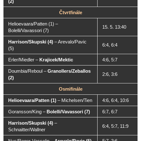
(2)
Čtvrtfinále
Helioevaara/Patten (1)
–
15. 5. 13:40
Bolelli/Vavassori (7)
Harrison/Skupski (4)
–
Arevalo/Pavic
6:4, 6:4
(5)
Erler/Miedler
–
Krajicek/Mektic
4:6, 5:7
Doumbia/Reboul
–
Granollers/Zeballos
2:6, 3:6
(2)
Osmifinále
Helioevaara/Patten (1)
–
Michelsen/Tien
4:6, 6:4, 10:6
Goransson/King
–
Bolelli/Vavassori (7)
6:7, 6:7
Harrison/Skupski (4)
–
6:4, 5:7, 11:9
Schnaitter/Wallner
Nys/Roger-Vasselin
–
Arevalo/Pavic (5)
5:7, 3:6