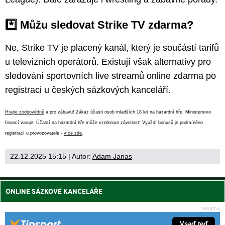
*️⃣ Můžu sledovat Strike TV zdarma?
Ne, Strike TV je placený kanál, který je součástí tarifů
u televizních operátorů. Existují však alternativy pro
sledování sportovních live streamů online zdarma po
registraci u českých sázkových kanceláří.
Hrajte zodpovědně
a pro zábavu! Zákaz účasti osob mladších 18 let na hazardní hře. Ministerstvo
financí varuje: Účastí na hazardní hře může vzniknout závislost! Využití bonusů je podmíněno
registrací u provozovatele -
více zde
.
22.12.2025 15:15
| Autor:
Adam Janas
ONLINE SÁZKOVÉ KANCELÁŘE
Vsaď teď