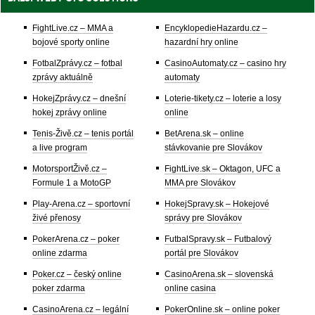
FightLive.cz – MMA a
EncyklopedieHazardu.cz –
bojové sporty online
hazardní hry online
FotbalZprávy.cz – fotbal
CasinoAutomaty.cz – casino hry
zprávy aktuálně
automaty
HokejZprávy.cz – dnešní
Loterie-tikety.cz – loterie a losy
hokej zprávy online
online
Tenis-Živě.cz – tenis portál
BetArena.sk – online
a live program
stávkovanie pre Slovákov
MotorsportŽivě.cz –
FightLive.sk – Oktagon, UFC a
Formule 1 a MotoGP
MMA pre Slovákov
Play-Arena.cz – sportovní
HokejSpravy.sk – Hokejové
živé přenosy
správy pre Slovákov
PokerArena.cz – poker
FutbalSpravy.sk – Futbalový
online zdarma
portál pre Slovákov
Poker.cz – český online
CasinoArena.sk – slovenská
poker zdarma
online casina
CasinoArena.cz – legální
PokerOnline.sk – online poker