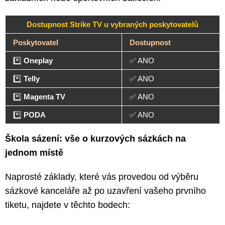
Dostupnost Strike TV u vybraných poskytovatelů
Poskytovatel
Dostupnost
*️⃣
Oneplay
✅ ANO
*️⃣
Telly
✅ ANO
*️⃣
Magenta TV
✅ ANO
*️⃣
PODA
✅ ANO
Škola sázení: vše o kurzových sázkách na
jednom místě
Naprosté základy, které vás provedou od výběru
sázkové kanceláře až po uzavření vašeho prvního
tiketu, najdete v těchto bodech: