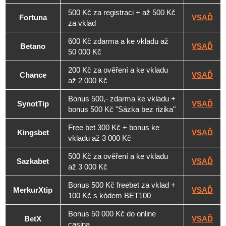
500 Kč za registraci + až 500 Kč
Fortuna
VSAĎ
za vklad
600 Kč zdarma a ke vkladu až
Betano
VSAĎ
50 000 Kč
200 Kč za ověření a ke vkladu
Chance
VSAĎ
až 2 000 Kč
Bonus 500,- zdarma ke vkladu +
SynotTip
VSAĎ
bonus 500 Kč "Sázka bez rizika"
Free bet 300 Kč + bonus ke
Kingsbet
VSAĎ
vkladu až 3 000 Kč
500 Kč za ověření a ke vkladu
Sazkabet
VSAĎ
až 3 000 Kč
Bonus 500 Kč freebet za vklad +
MerkurXtip
VSAĎ
100 Kč s kódem BET100
Bonus 50 000 Kč do online
BetX
VSAĎ
casina