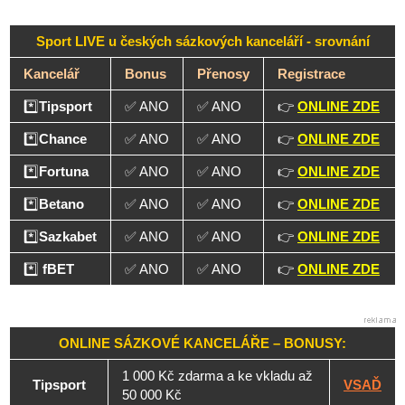
Sport LIVE u českých sázkových kanceláří - srovnání
Kancelář
Bonus
Přenosy
Registrace
*️⃣
Tipsport
✅ ANO
✅ ANO
👉
ONLINE ZDE
*️⃣
Chance
✅ ANO
✅ ANO
👉
ONLINE ZDE
*️⃣
Fortuna
✅ ANO
✅ ANO
👉
ONLINE ZDE
*️⃣
Betano
✅ ANO
✅ ANO
👉
ONLINE ZDE
*️⃣
Sazkabet
✅ ANO
✅ ANO
👉
ONLINE ZDE
*️⃣
fBET
✅ ANO
✅ ANO
👉
ONLINE ZDE
ONLINE SÁZKOVÉ KANCELÁŘE – BONUSY:
1 000 Kč zdarma a ke vkladu až
Tipsport
VSAĎ
50 000 Kč