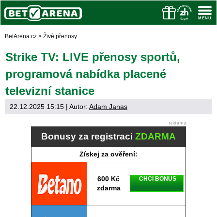
BetArena.cz
>
Živé přenosy
Strike TV: LIVE přenosy sportů,
programová nabídka placené
televizní stanice
22.12.2025 15:15
| Autor:
Adam Janas
Bonusy za registraci
ZDARMA
Získej za ověření:
600 Kč
CHCI BONUS
zdarma