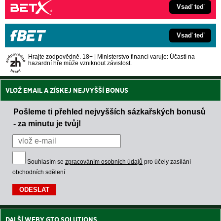
Vsaď teď
Vsaď teď
Hrajte zodpovědně. 18+ | Ministerstvo financí varuje: Účastí na
hazardní hře může vzniknout závislost.
VLOŽ EMAIL A ZÍSKEJ NEJVYŠŠÍ BONUS
Pošleme ti přehled nejvyšších sázkařských bonusů
- za minutu je tvůj!
Souhlasím se
zpracováním osobních údajů
pro účely zasílání
obchodních sdělení
DALŠÍ WEBY GTO SOLUTIONS