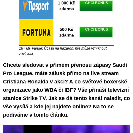
1 000 Kč
CHCI BONUS
zdarma
500 Kč
CHCI BONUS
zdarma
18+ MF varuje: Účastí na hazardní hře může vzniknout
závislost.
Chcete sledovat v přímém přenosu zápasy Saudi
Pro League, máte zálusk přímo na live stream
Cristiana Ronalda v akci? A co světové boxerské
organizace jako WBA či IBF? Vše přináší televizní
stanice Strike TV. Jak se dá tento kanál naladit, co
vše vysílá a kde jej najdete online? Na to se
podíváme v tomto článku.