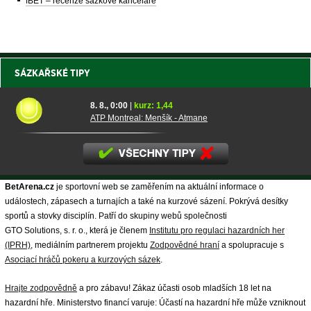
fBET – recenze sázkové kanceláře
SÁZKAŘSKÉ TIPY
8. 8., 0:00
|
kurz: 1,44
ATP Montreal: Menšík - Atmane
BetArena.cz
je sportovní web se zaměřením na aktuální informace o
událostech, zápasech a turnajích a také na kurzové sázení. Pokrývá desítky
sportů a stovky disciplín. Patří do skupiny webů společnosti
GTO Solutions, s. r. o., která je členem
Institutu pro regulaci hazardních her
(IPRH)
, mediálním partnerem projektu
Zodpovědné hraní
a spolupracuje s
Asociací hráčů pokeru a kurzových sázek
.
Hrajte zodpovědně
a pro zábavu! Zákaz účasti osob mladších 18 let na
hazardní hře. Ministerstvo financí varuje: Účastí na hazardní hře může vzniknout