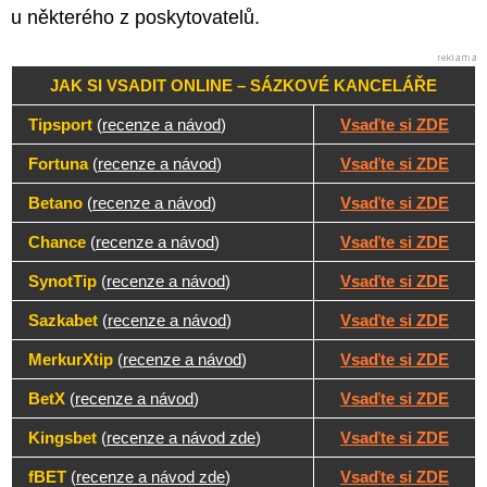
u některého z poskytovatelů.
JAK SI VSADIT ONLINE –⁠⁠⁠⁠⁠⁠⁠⁠⁠⁠⁠⁠⁠⁠⁠⁠ SÁZKOVÉ KANCELÁŘE
Tipsport
(
recenze a návod
)
Vsaďte si ZDE
Fortuna
(
recenze a návod
)
Vsaďte si ZDE
Betano
(
recenze a návod
)
Vsaďte si ZDE
Chance
(
recenze a návod
)
Vsaďte si ZDE
SynotTip
(
recenze a návod
)
Vsaďte si ZDE
Sazkabet
(
recenze a návod
)
Vsaďte si ZDE
MerkurXtip
(
recenze a návod
)
Vsaďte si ZDE
BetX
(
recenze a návod
)
Vsaďte si ZDE
Kingsbet
(
recenze a návod zde
)
Vsaďte si ZDE
fBET
(
recenze a návod zde
)
Vsaďte si ZDE