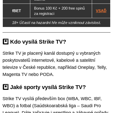
Bonus 100 Kč + 200 free spinů
fBET
VSAĎ
za registraci
18+ Účastí na hazardní hře může vzniknout závislost.
*️⃣ Kdo vysílá Strike TV?
Strike TV je placený kanál dostupný u vybraných
poskytovatelů internetové, kabelové a satelitní
televize v České republice, například Oneplay, Telly,
Magenta TV nebo PODA.
*️⃣ Jaké sporty vysílá Strike TV?
Strike TV vysílá především box (WBA, WBC, IBF,
WBO) a fotbal (Saúdskoarabská liga – Saudi Pro
League). Dále zařazuje i wrestling a zábavné pořady.