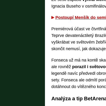
Ignacia Buseho v osmifinálo
Postoupí Menšík do semi
Premiérová účast ve čtvrtfin
Teprve devatenáctiletý Brazi
vyškrábat ve světovém žebří
skončit nemusí, jak dokazuj
Fonseca už má na kontě skal
ale rovněž
porazil i světov
legendě navíc předvedl obrov
sety. Fonseca ale odmítl por
dotáhnout do vítězného konc
Analýza a tip BetAren