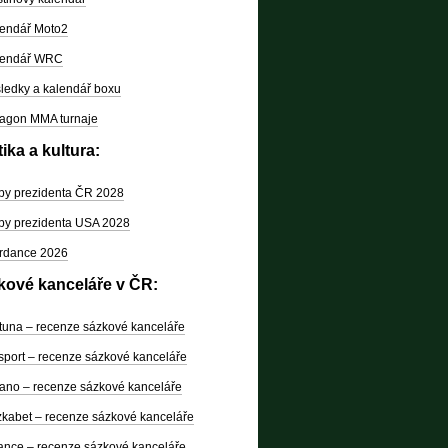
endář Moto2
lendář WRC
ledky a kalendář boxu
agon MMA turnaje
tika a kultura:
by prezidenta ČR 2028
by prezidenta USA 2028
rdance 2026
kové kanceláře v ČR:
tuna – recenze sázkové kanceláře
sport – recenze sázkové kanceláře
ano – recenze sázkové kanceláře
kabet – recenze sázkové kanceláře
nce – recenze sázkové kanceláře