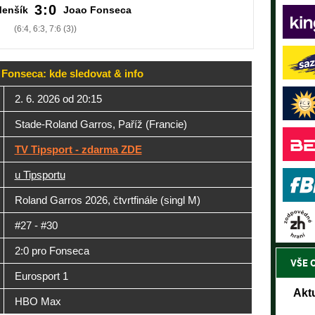
3:0
enšík
Joao Fonseca
(6:4, 6:3, 7:6 (3))
 Fonseca: kde sledovat & info
2. 6. 2026 od 20:15
Stade-Roland Garros, Paříž (Francie)
TV Tipsport - zdarma ZDE
u Tipsportu
Roland Garros 2026, čtvrtfinále (singl M)
#27 - #30
2:0 pro Fonseca
VŠE 
Eurosport 1
Akt
HBO Max