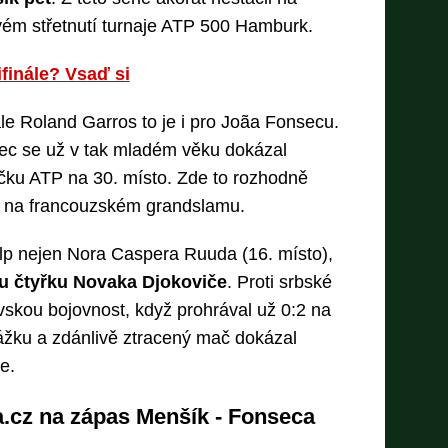
vém střetnutí turnaje ATP 500 Hamburk.
finále? Vsaď si
ále Roland Garros to je i pro Joãa Fonsecu.
lec se už v tak mladém věku dokázal
čku ATP na 30. místo. Zde to rozhodně
e na francouzském grandslamu.
p nejen Nora Caspera Ruuda (16. místo),
ou čtyřku Novaka Djokoviče
. Proti srbské
skou bojovnost, když prohrával už 0:2 na
ážku a zdánlivě ztracený mač dokázal
e.
a.cz na zápas Menšík - Fonseca