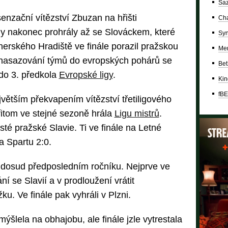
Saz
nzační vítězství Zbuzan na hřišti
Cha
y nakonec prohrály až se Slováckem, které
Syn
herského Hradiště ve finále porazil pražskou
Mer
 nasazování týmů do evropských pohárů se
Bet
 do 3. předkola
Evropské ligy
.
Kin
fBE
větším překvapením vítězství třetiligového
přitom ve stejné sezoně hrála
Ligu mistrů
.
sté pražské Slavie. Ti ve finále na Letné
la Spartu 2:0.
 v dosud předposledním ročníku. Nejprve ve
ání se Slavií a v prodloužení vrátit
u. Ve finále pak vyhráli v Plzni.
šlela na obhajobu, ale finále jzle vytrestala