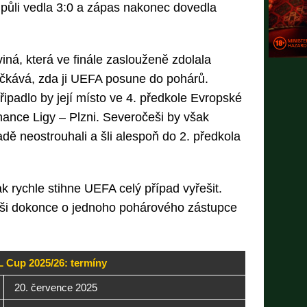
půli vedla 3:0 a zápas nakonec dovedla
ná, která ve finále zaslouženě zdolala
čkává, zda ji UEFA posune do pohárů.
řipadlo by její místo ve 4. předkole Evropské
Chance Ligy – Plzni. Severočeši by však
ě neostrouhali a šli alespoň do 2. předkola
k rychle stihne UEFA celý případ vyřešit.
ši dokonce o jednoho pohárového zástupce
 Cup 2025/26: termíny
20. července 2025