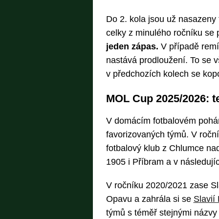
Do 2. kola jsou už nasazeny t
celky z minulého ročníku se p
jeden zápas.
V případě remí
nastává prodloužení. To se v
v předchozích kolech se kop
MOL Cup 2025/2026: t
V domácím fotbalovém pohá
favorizovaných týmů. V ročn
fotbalový klub z Chlumce nad
1905 i Příbram a v následují
V ročníku 2020/2021 zase Sla
Opavu a zahrála si se
Slavií
týmů s téměř stejnými názvy 