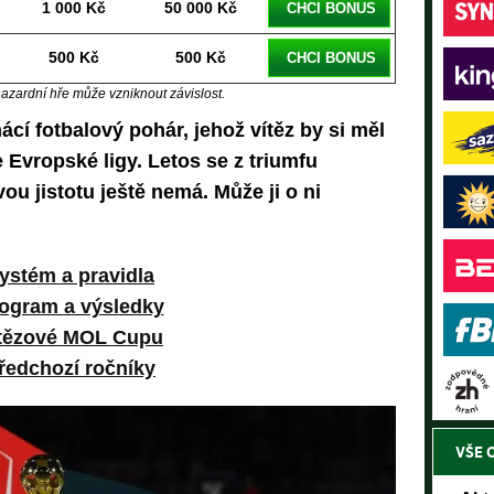
1 000 Kč
50 000 Kč
CHCI BONUS
500 Kč
500 Kč
CHCI BONUS
hazardní hře může vzniknout závislost.
í fotbalový pohár, jehož vítěz by si měl
e Evropské ligy. Letos se z triumfu
u jistotu ještě nemá. Může ji o ni
ystém a pravidla
ogram a výsledky
tězové MOL Cupu
ředchozí ročníky
VŠE 