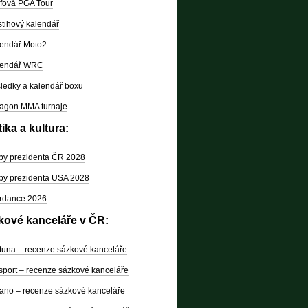
fová PGA Tour
tihový kalendář
endář Moto2
lendář WRC
ledky a kalendář boxu
agon MMA turnaje
tika a kultura:
by prezidenta ČR 2028
by prezidenta USA 2028
rdance 2026
kové kanceláře v ČR:
tuna – recenze sázkové kanceláře
sport – recenze sázkové kanceláře
ano – recenze sázkové kanceláře