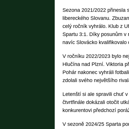
Sezona 2021/2022 přinesla se
libereckého Slovanu. Zbuzan
celý ročník vyhrálo. Klub z U
Spartu 3:1. Díky posunům v
navíc Slovácko kvalifikovalo
V ročníku 2022/2023 bylo nej
Hlučína nad Plzní. Viktoria 
Pohár nakonec vyhráli fotbali
zdolali svého největšího riva
Letenští si ale spravili chuť
čtvrtfinále dokázali otočit utk
konkurentovi předchozí porážk
V sezoně 2024/25 Sparta pomý