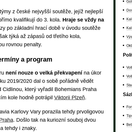
Gol
Dos
ýmy z české nejvyšší soutěže, jejíž nejlepší
římo kvalifikují do 3. kola.
Hraje se vždy na
Kal
zy po základní hrací době v úvodu soutěže
Ka
šak týká až zápasů od třetího kola,
Výs
ou rovnou penalty.
Okt
Poli
ermíny a program
Vol
ru
není nouze o velká překvapení
na úkor
Vol
íku 2019/2020 dal o sobě pořádně vědět
Sta
 Cidlinou, který vyřadil Bohemians Praha
Sáz
cím kole hodně potrápil
Viktorii Plzeň
.
For
via Karlovy Vary porazila tehdy prvoligovou
Tip
 Praha
. Došlo tak na kuriozní souboj dvou
Bet
a tehdy i znaky.