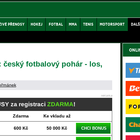
ŽIVÉ PŘENOSY
HOKEJ
FOTBAL
MMA
TENIS
MOTORSPORT
DALŠ
ONLI
český fotbalový pohár - los,
eřmánek
SY za registraci
ZDARMA
!
Zdarma
Ke vkladu až
600 Kč
50 000 Kč
CHCI BONUS