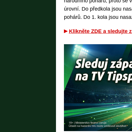
národního poháru, proto se 
úrovní. Do předkola jsou nas
pohárů. Do 1. kola jsou nasaz
Klikněte ZDE a sledujte