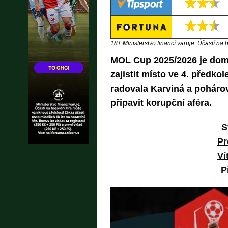
18+ Ministerstvo financí varuje: Účastí na 
MOL Cup 2025/2026 je domác
zajistit místo ve 4. předkol
radovala Karviná a pohárovo
připavit korupční aféra.
S
Pr
Ví
P