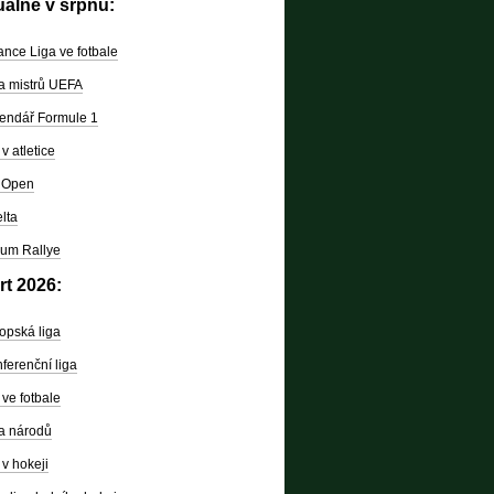
uálně v srpnu:
nce Liga ve fotbale
a mistrů UEFA
endář Formule 1
v atletice
 Open
lta
um Rallye
rt 2026:
opská liga
ferenční liga
ve fotbale
a národů
v hokeji