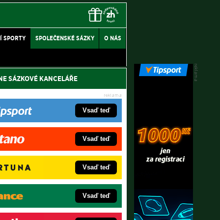
Í SPORTY
SPOLEČENSKÉ SÁZKY
O NÁS
NE SÁZKOVÉ KANCELÁŘE
Vsaď teď
Vsaď teď
Vsaď teď
Vsaď teď