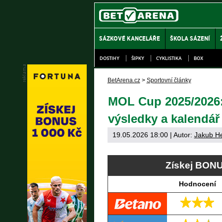
SÁZKOVÉ KANCELÁŘE
ŠKOLA SÁZENÍ
DOSTIHY
ŠIPKY
CYKLISTIKA
BOX
BetArena.cz
>
Sportovní články
MOL Cup 2025/2026: 
výsledky a kalendář
19.05.2026 18:00
| Autor:
Jakub H
Získej BONU
Hodnocení