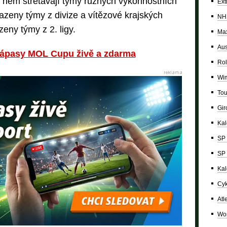
v něm střetávají týmy různých výkonnostních
Ext
azeny týmy z divize a vítězové krajských
NH
eny týmy z 2. ligy.
Max
Aus
 zápasy MOL Cupu živě a zdarma
Rol
Wi
Tou
Giro
Ka
SP 
SP 
Kal
Cyk
Atl
Wor