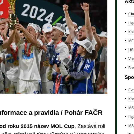
Akt
Cha
Lig
Kal
ME 
US
Vue
Bar
Spo
Evr
Kon
MS 
nformace a pravidla / Pohár FAČR
Lig
od roku 2015 název MOL Cup
. Zastává roli
MS 