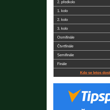
2. předkolo
1. kolo
2. kolo
3. kolo
Osmifinále
Čtvrtfinále
Semifinále
Finále
Kdo se letos dos