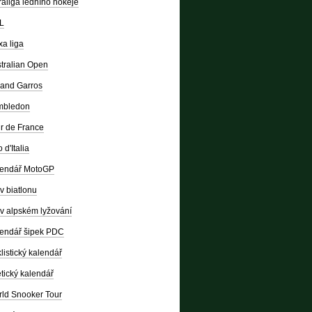
raliga ledního hokeje
L
a liga
tralian Open
and Garros
mbledon
r de France
 d'Italia
lendář MotoGP
v biatlonu
v alpském lyžování
endář šipek PDC
listický kalendář
etický kalendář
ld Snooker Tour