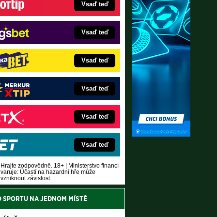
Vsaď teď
Vsaď teď
Vsaď teď
Vsaď teď
Vsaď teď
Vsaď teď
Hrajte zodpovědně. 18+ | Ministerstvo financí
varuje: Účastí na hazardní hře může
vzniknout závislost.
O SPORTU NA JEDNOM MÍSTĚ