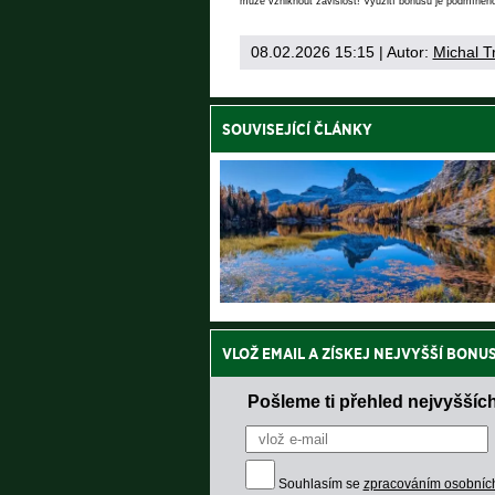
může vzniknout závislost! Využití bonusů je podmíněno
08.02.2026 15:15
| Autor:
Michal T
SOUVISEJÍCÍ ČLÁNKY
VLOŽ EMAIL A ZÍSKEJ NEJVYŠŠÍ BONU
Pošleme ti přehled nejvyšších
Souhlasím se
zpracováním osobníc