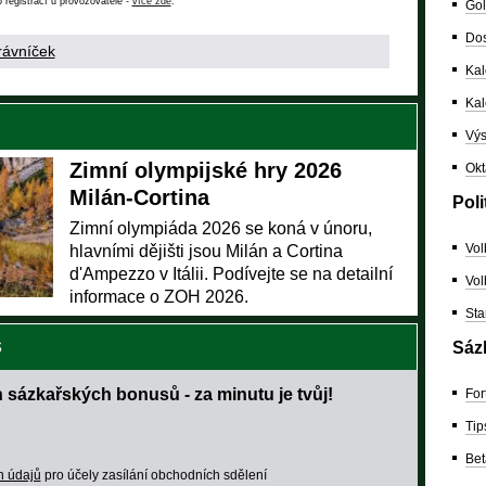
 registrací u provozovatele -
více zde
.
Gol
Dos
rávníček
Kal
Ka
Výs
Zimní olympijské hry 2026
Okt
Milán-Cortina
Poli
Zimní olympiáda 2026 se koná v únoru,
Vol
hlavními dějišti jsou Milán a Cortina
d'Ampezzo v Itálii. Podívejte se na detailní
Vol
informace o ZOH 2026.
Sta
S
Sáz
 sázkařských bonusů - za minutu je tvůj!
For
Tip
Bet
h údajů
pro účely zasílání obchodních sdělení