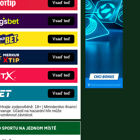
Vsaď teď
Vsaď teď
Vsaď teď
Vsaď teď
Vsaď teď
Vsaď teď
Hrajte zodpovědně. 18+ | Ministerstvo financí
varuje: Účastí na hazardní hře může
vzniknout závislost.
O SPORTU NA JEDNOM MÍSTĚ