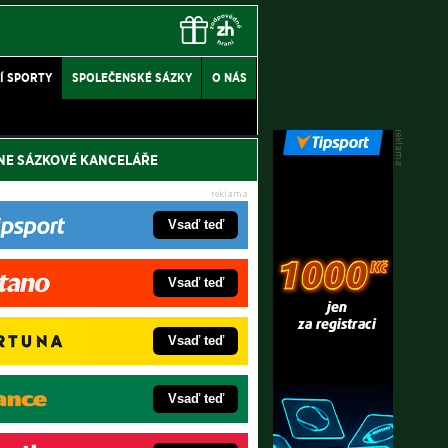
Í SPORTY
SPOLEČENSKÉ SÁZKY
O NÁS
NE SÁZKOVÉ KANCELÁŘE
Vsaď teď
Vsaď teď
Vsaď teď
Vsaď teď