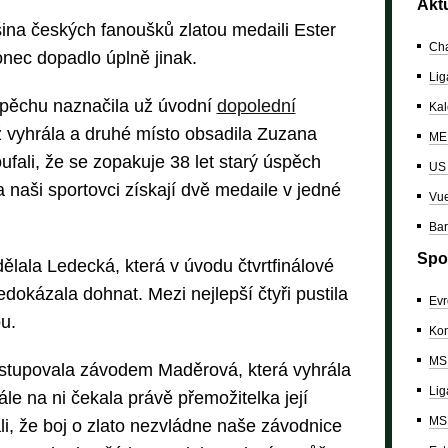
Akt
ina českých fanoušků zlatou medaili Ester
Cha
ec dopadlo úplně jinak.
Lig
spěchu naznačila už úvodní
dopolední
Kal
iž vyhrála a druhé místo obsadila Zuzana
ME 
ali, že se zopakuje 38 let starý úspěch
US
 naši sportovci získají dvě medaile v jedné
Vue
Bar
Spo
ělala Ledecká, která v úvodu čtvrtfinálové
edokázala dohnat. Mezi nejlepší čtyři pustila
Evr
u.
Kon
MS 
tupovala závodem Maděrová, která vyhrála
Lig
ále na ni čekala právě přemožitelka její
MS 
li, že boj o zlato nezvládne naše závodnice