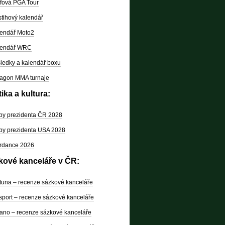
fová PGA Tour
tihový kalendář
endář Moto2
lendář WRC
ledky a kalendář boxu
agon MMA turnaje
tika a kultura:
by prezidenta ČR 2028
by prezidenta USA 2028
rdance 2026
kové kanceláře v ČR:
tuna – recenze sázkové kanceláře
sport – recenze sázkové kanceláře
ano – recenze sázkové kanceláře