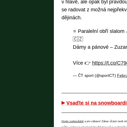
v hlavě, ale opak byl pravdo
se radovat z možná nejpřekva
dějinách.
⭐️ Paralelní obří slalo
🇨🇿
Dámy a pánové – Zuzana
Více 👉
https://t.co/C
— ČT sport (@sportCT)
Febru
Vsaďte si na snowboard
Hrajte zodpovědně
a pro zábavu! Zákaz účasti osob mlad