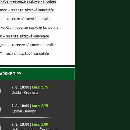
kabet – recenze sázkové kanceláře
nce – recenze sázkové kanceláře
ot – recenze sázkové kanceláře
kurXtip – recenze sázkové kanceláře
X – recenze sázkové kanceláře
gsbet – recenze sázkové kanceláře
T – recenze sázkové kanceláře
AŘSKÉ TIPY
7. 8., 18:00
|
kurz: 2,75
Dukla - Kroměříž
7. 8., 18:00
|
kurz: 2,75
Opava - Kladno
7. 8., 18:00
|
kurz: 1,80
Ústí nad Labem - Česká Lípa