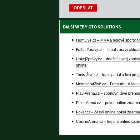
DALŠÍ WEBY GTO SOLUTIONS
FightLive.cz – MMA a bojové sporty o
FotbalZprávy.cz – fotbal zprávy aktuá
HokejZprávy.cz – dnešní hokej zprávy
online
Tenis-Živě.cz – tenis portál a live pro
MotorsportŽivě.cz – Formule 1 a Mot
Play-Arena.cz – sportovní živé přenos
PokerArena.cz – poker online zdarma
Poker.cz – český online poker zdarma
CasinoArena.cz – legální online casi