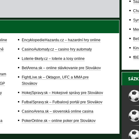
Saz
Cha
Syn
Mer
Bet
nline
EncyklopedieHazardu.cz – hazardní hry online
Kin
lně
CasinoAutomaty.cz – casino hry automaty
fBE
Loterie-tikety.cz – loterie a losy online
BetArena.sk – online stávkovanie pre Slovákov
gram
FightLive.sk – Oktagon, UFC a MMA pre
SÁZK
oGP
Slovákov
y
HokejSpravy.sk – Hokejové správy pre Slovákov
FutbalSpravy.sk – Futbalový portál pre Slovákov
CasinoArena.sk – slovenská online casina
na
PokerOnline.sk – online poker pre Slovákov