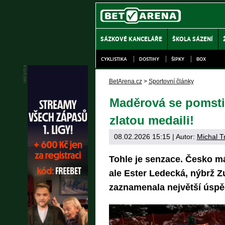
SÁZKOVÉ KANCELÁŘE
ŠKOLA SÁZENÍ
CYKLISTIKA
DOSTIHY
ŠIPKY
BOX
BetArena.cz
>
Sportovní články
Maděrová se pomsti
zlatou medaili!
08.02.2026 15:15
| Autor:
Michal T
Tohle je senzace. Česko má 
ale Ester Ledecká, nýbrž 
zaznamenala největší úspěc