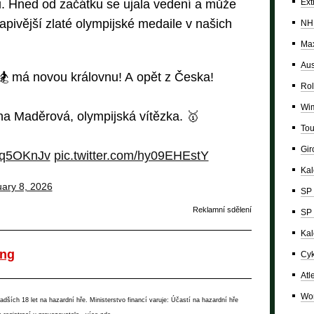
Ext
u. Hned od začátku se ujala vedení a může
pivější zlaté olympijské medaile v našich
NH
Max
Aus
m 🏂 má novou královnu! A opět z Česka!
Rol
Wi
 Maděrová, olympijská vítězka. 🥇
Tou
Giro
79q5OKnJv
pic.twitter.com/hy09EHEstY
Ka
ary 8, 2026
SP 
Reklamní sdělení
SP 
Kal
ing
Cyk
Atl
Wor
ších 18 let na hazardní hře. Ministerstvo financí varuje: Účastí na hazardní hře