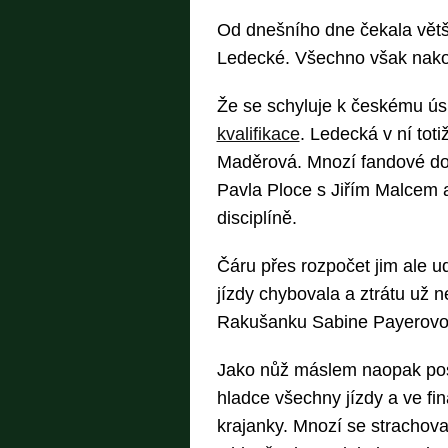
Od dnešního dne čekala větš
Ledecké. Všechno však nakon
Že se schyluje k českému ú
kvalifikace
. Ledecká v ní tot
Maděrová. Mnozí fandové douf
Pavla Ploce s Jiřím Malcem a
disciplíně.
Čáru přes rozpočet jim ale ud
jízdy chybovala a ztrátu už n
Rakušanku Sabine Payerovo
Jako nůž máslem naopak pos
hladce všechny jízdy a ve fin
krajanky. Mnozí se strachova