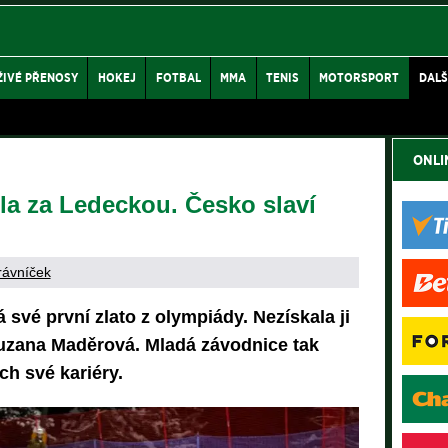
ŽIVÉ PŘENOSY
HOKEJ
FOTBAL
MMA
TENIS
MOTORSPORT
DALŠ
ONLI
la za Ledeckou. Česko slaví
rávníček
své první zlato z olympiády. Nezískala ji
Zuzana Maděrová. Mladá závodnice tak
h své kariéry.