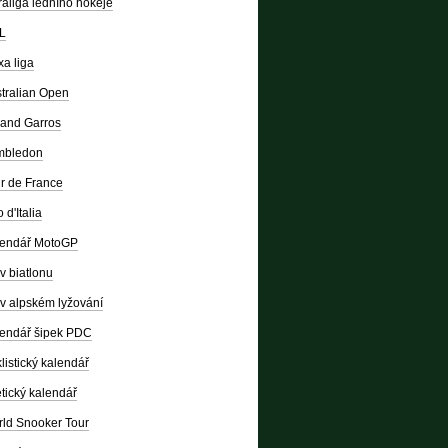
raliga ledního hokeje
L
a liga
tralian Open
and Garros
mbledon
r de France
 d'Italia
lendář MotoGP
v biatlonu
v alpském lyžování
endář šipek PDC
listický kalendář
etický kalendář
ld Snooker Tour