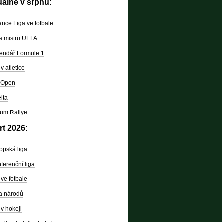
uálně v srpnu:
nce Liga ve fotbale
a mistrů UEFA
endář Formule 1
v atletice
 Open
lta
um Rallye
rt 2026:
opská liga
ferenční liga
ve fotbale
a národů
v hokeji