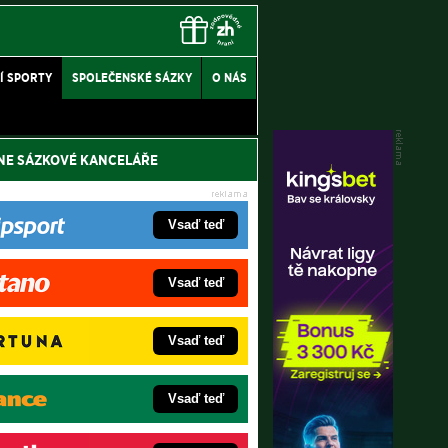
Í SPORTY
SPOLEČENSKÉ SÁZKY
O NÁS
NE SÁZKOVÉ KANCELÁŘE
Vsaď teď
Vsaď teď
Vsaď teď
Vsaď teď