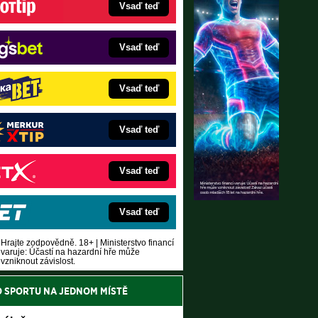
Vsaď teď
Vsaď teď
Vsaď teď
Vsaď teď
Vsaď teď
Vsaď teď
Hrajte zodpovědně. 18+ | Ministerstvo financí
varuje: Účastí na hazardní hře může
vzniknout závislost.
O SPORTU NA JEDNOM MÍSTĚ