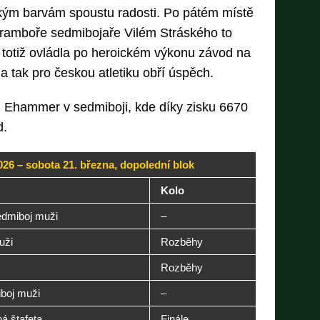
kým barvám spoustu radosti. Po pátém místě
ramboře sedmibojaře Vilém Stráského to
l totiž ovládla po heroickém výkonu závod na
 tak pro českou atletiku obří úspěch.
n Ehammer v sedmiboji, kde díky zisku 6670
d.
026 – sobota 21. března, dopolední blok
Kolo
edmiboj muži
–
uži
Rozběhy
Rozběhy
iboj muži
–
á štafeta
Finále