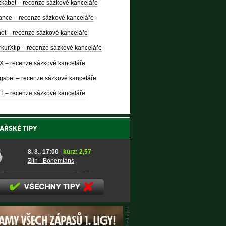
kabet – recenze sázkové kanceláře
nce – recenze sázkové kanceláře
ot – recenze sázkové kanceláře
kurXtip – recenze sázkové kanceláře
X – recenze sázkové kanceláře
gsbet – recenze sázkové kanceláře
T – recenze sázkové kanceláře
AŘSKÉ TIPY
8. 8., 17:00
|
kurz: 2,57
Zlín - Bohemians