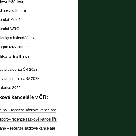
fová PGA Tour
tihový kalendář
endář Moto2
lendář WRC
ledky a kalendář boxu
agon MMA turnaje
tika a kultura:
by prezidenta ČR 2028
by prezidenta USA 2028
rdance 2026
kové kanceláře v ČR:
tuna – recenze sázkové kanceláře
sport – recenze sázkové kanceláře
ano – recenze sázkové kanceláře