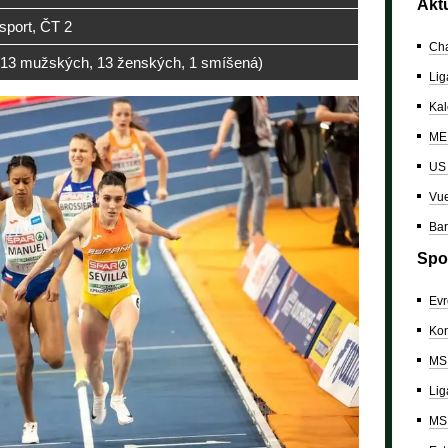
Akt
sport, ČT 2
Cha
(13 mužských, 13 ženských, 1 smíšená)
Lig
Kal
ME 
US
Vue
Bar
Spo
Evr
Kon
MS 
Lig
MS 