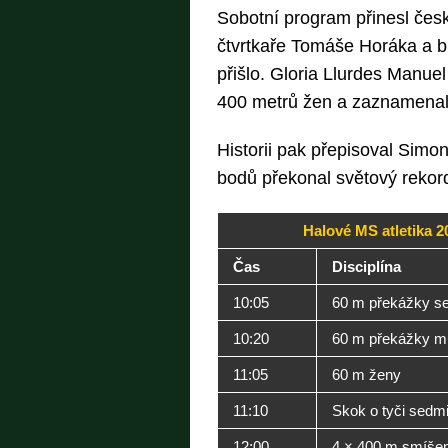
Sobotní program přinesl čes
čtvrtkaře Tomáše Horáka a b
přišlo. Gloria Llurdes Manue
400 metrů žen a zaznamenala
Historii pak přepisoval Simo
bodů překonal světový rekor
Halové MS atletika 2
Čas
Disciplína
10:05
60 m překážky s
10:20
60 m překážky m
11:05
60 m ženy
11:10
Skok o tyči sedm
12:00
4 × 400 m smíšen