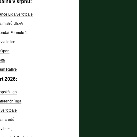
uálně v srpnu:
nce Liga ve fotbale
a mistrů UEFA
endář Formule 1
v atletice
 Open
lta
um Rallye
rt 2026:
opská liga
ferenční liga
ve fotbale
a národů
v hokeji