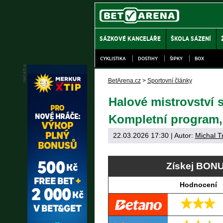
SÁZKOVÉ KANCELÁŘE
ŠKOLA SÁZENÍ
CYKLISTIKA
DOSTIHY
ŠIPKY
BOX
BetArena.cz
>
Sportovní články
Halové mistrovství s
Kompletní program, 
22.03.2026 17:30
| Autor:
Michal T
Získej BONU
Hodnocení