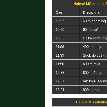
Halové MS atletika 
Čas
Disciplína
10:05
60 m sedmiboj
10:20
60 m muži
10:53
Dálka sedmiboj
11:08
400 m ženy
11:39
Skok do výšky
11:56
400 m muži
12:38
800 m ženy
12:57
Vrh koulí sedm
13:21
800 m muži
Halové MS atletika