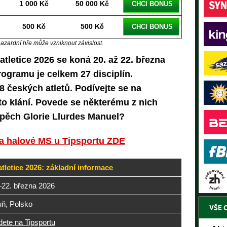
1 000 Kč
50 000 Kč
CHCI BONUS
500 Kč
500 Kč
CHCI BONUS
hazardní hře může vzniknout závislost.
atletice 2026 se koná 20. až 22. března
rogramu je celkem 27 disciplín.
8 českých atletů. Podívejte se na
o klání. Povede se některému z nich
spěch Glorie Llurdes Manuel?
na halové MS u Tipsportu ZDE
tletice 2026: základní informace
–22. března 2026
uň, Polsko
VŠE 
dete na Tipsportu