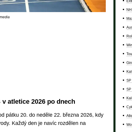
Ext
NH
imedia
Max
Aus
Rol
Wi
Tou
Giro
Ka
SP 
SP 
Kal
v atletice 2026 po dnech
Cyk
od pátku 20. do neděle 22. března 2026, kdy
Atl
vody. Každý den je navíc rozdělen na
Wor