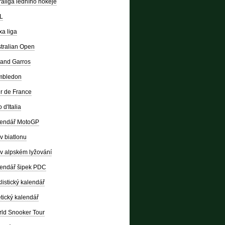
raliga ledního hokeje
L
a liga
tralian Open
and Garros
mbledon
r de France
 d'Italia
lendář MotoGP
v biatlonu
v alpském lyžování
endář šipek PDC
listický kalendář
etický kalendář
ld Snooker Tour