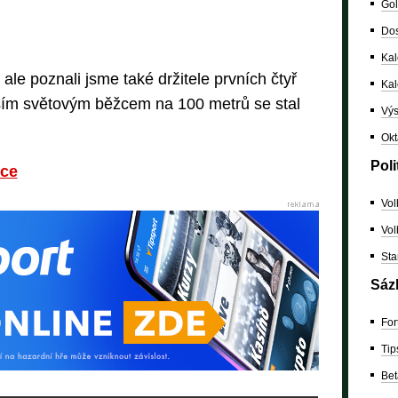
Gol
Dos
Kal
 ale poznali jsme také držitele prvních čtyř
Ka
ším světovým běžcem na 100 metrů se stal
Výs
Okt
Poli
ice
Vol
Vol
Sta
Sáz
For
Tip
Bet