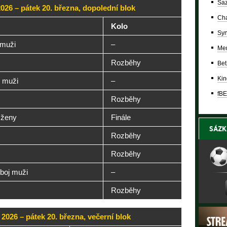
Saz
2026 – pátek 20. března, dopolední blok
Cha
Kolo
Syn
 muži
–
Mer
Rozběhy
Bet
Kin
 muži
–
fBE
Rozběhy
 ženy
Finále
SÁZK
Rozběhy
Rozběhy
iboj muži
–
Rozběhy
 2026 – pátek 20. března, večerní blok