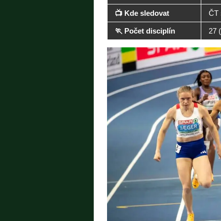
📺 Kde sledovat
ČT 
🏃 Počet disciplín
27 