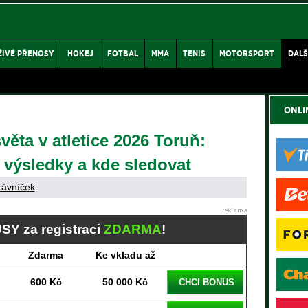
ŽIVÉ PŘENOSY
HOKEJ
FOTBAL
MMA
TENIS
MOTORSPORT
DALŠ
ONLI
věta v atletice 2026 Toruň:
výsledky a kde sledovat
rávníček
SY za registraci
ZDARMA
!
Zdarma
Ke vkladu až
600 Kč
50 000 Kč
CHCI BONUS