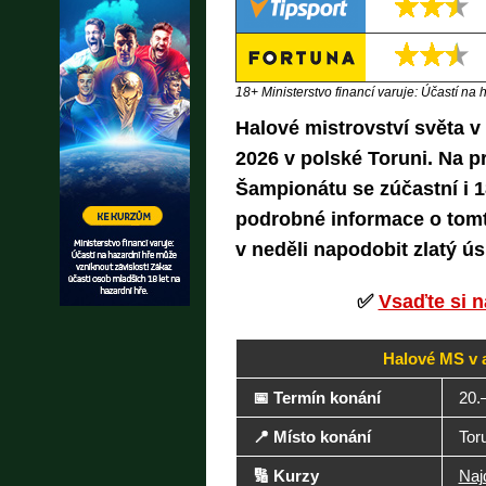
18+ Ministerstvo financí varuje: Účastí na 
Halové mistrovství světa v 
2026 v polské Toruni. Na p
Šampionátu se zúčastní i 1
podrobné informace o tomt
v neděli napodobit zlatý ú
✅
Vsaďte si 
Halové MS v a
📅 Termín konání
20.
📍 Místo konání
Tor
🔢 Kurzy
Naj