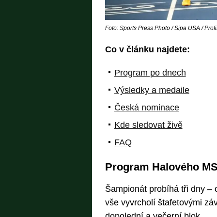
Foto: Sports Press Photo / Sipa USA / Prof
Co v článku najdete:
Program po dnech
Výsledky a medaile
Česká nominace
Kde sledovat živě
FAQ
Program Halového MS 
Šampionát probíhá tři dny – 
vše vyvrcholí štafetovými zá
dopolední a večerní blok.