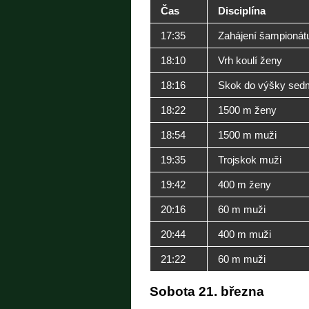
Čas
Disciplína
17:35
Zahájení šampionát
18:10
Vrh koulí ženy
18:16
Skok do výšky sedm
18:22
1500 m ženy
18:54
1500 m muži
19:35
Trojskok muži
19:42
400 m ženy
20:16
60 m muži
20:44
400 m muži
21:22
60 m muži
Sobota 21. března