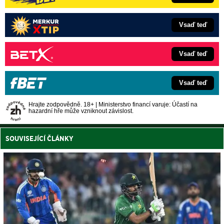
Vsaď teď
Vsaď teď
Vsaď teď
Hrajte zodpovědně. 18+ | Ministerstvo financí varuje: Účastí na
hazardní hře může vzniknout závislost.
SOUVISEJÍCÍ ČLÁNKY