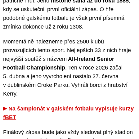
patřičně hrdí. Jeho
historie sahá až do roku 1885
,
kdy se uskutečnil první oficiální zápas. O hře
podobné galskému fotbalu je však první písemná
zmínka dokonce už z roku 1308.
Momentálně nalezneme přes 2500 klubů
provozujících tento sport. Nejlepších 33 z nich hraje
nejvyšší soutěž s názvem
All-Ireland Senior
Football Championship
. Ten v roce 2026 začal
5. dubna a jeho vyvrcholení nastalo 27. června
v dublinském Croke Parku. Vyhráli borci z hrabství
Kerry.
Na šampionát v galském fotbalu vypisuje kurzy
fBET
Finálový zápas bude jako vždy sledovat plný stadion