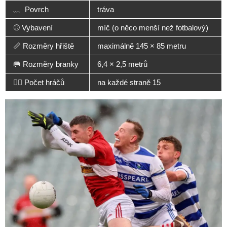
﹏ Povrch
tráva
⚾️ Vybavení
míč (o něco menší než fotbalový)
📏 Rozměry hřiště
maximálně 145 × 85 metru
🥅 Rozměry branky
6,4 × 2,5 metrů
🏃‍♂️ Počet hráčů
na každé straně 15