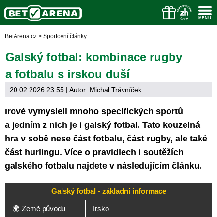
BetArena.cz
>
Sportovní články
Galský fotbal: kombinace rugby
a fotbalu s irskou duší
20.02.2026 23:55
| Autor:
Michal Trávníček
Irové vymysleli mnoho specifických sportů
a jedním z nich je i galský fotbal. Tato kouzelná
hra v sobě nese část fotbalu, část rugby, ale také
část hurlingu. Více o pravidlech i soutěžích
galského fotbalu najdete v následujícím článku.
Galský fotbal - základní informace
🌍 Země původu
Irsko