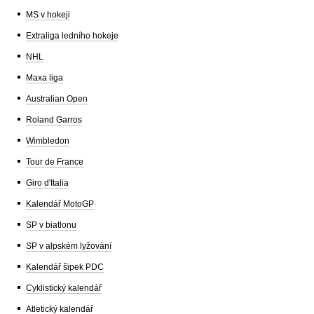
MS v hokeji
Extraliga ledního hokeje
NHL
Maxa liga
Australian Open
Roland Garros
Wimbledon
Tour de France
Giro d'Italia
Kalendář MotoGP
SP v biatlonu
SP v alpském lyžování
Kalendář šipek PDC
Cyklistický kalendář
Atletický kalendář