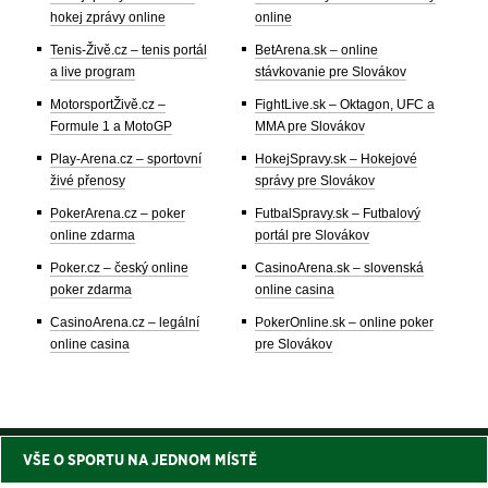
hokej zprávy online
online
Tenis-Živě.cz – tenis portál
BetArena.sk – online
a live program
stávkovanie pre Slovákov
MotorsportŽivě.cz –
FightLive.sk – Oktagon, UFC a
Formule 1 a MotoGP
MMA pre Slovákov
Play-Arena.cz – sportovní
HokejSpravy.sk – Hokejové
živé přenosy
správy pre Slovákov
PokerArena.cz – poker
FutbalSpravy.sk – Futbalový
online zdarma
portál pre Slovákov
Poker.cz – český online
CasinoArena.sk – slovenská
poker zdarma
online casina
CasinoArena.cz – legální
PokerOnline.sk – online poker
online casina
pre Slovákov
VŠE O SPORTU NA JEDNOM MÍSTĚ