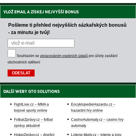
VLOŽ EMAIL A ZÍSKEJ NEJVYŠŠÍ BONUS
Pošleme ti přehled nejvyšších sázkařských bonusů
- za minutu je tvůj!
Souhlasím se
zpracováním osobních údajů
pro účely zasílání
obchodních sdělení
DALŠÍ WEBY GTO SOLUTIONS
FightLive.cz – MMA a
EncyklopedieHazardu.cz –
bojové sporty online
hazardní hry online
FotbalZprávy.cz – fotbal
CasinoAutomaty.cz – casino hry
zprávy aktuálně
automaty
HokejZprávy.cz – dnešní
Loterie-tikety.cz – loterie a losy