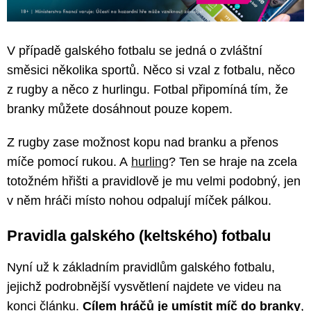
V případě galského fotbalu se jedná o zvláštní
směsici několika sportů. Něco si vzal z fotbalu, něco
z rugby a něco z hurlingu. Fotbal připomíná tím, že
branky můžete dosáhnout pouze kopem.
Z rugby zase možnost kopu nad branku a přenos
míče pomocí rukou. A
hurling
? Ten se hraje na zcela
totožném hřišti a pravidlově je mu velmi podobný, jen
v něm hráči místo nohou odpalují míček pálkou.
Pravidla galského (keltského) fotbalu
Nyní už k základním pravidlům galského fotbalu,
jejichž podrobnější vysvětlení najdete ve videu na
konci článku.
Cílem hráčů je umístit míč do branky
,