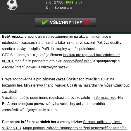
8. 8., 17:00
|
kurz: 2,57
Zlín - Bohemians
BetArena.cz
je sportovní web se zaměřením na aktuální informace o
událostech, zápasech a turnajích a také na kurzové sázení. Pokrývá desítky
sportů a stovky disciplín. Patří do skupiny webů společnosti
GTO Solutions, s. r. o., která je členem
Institutu pro regulaci hazardních her
(IPRH)
, mediálním partnerem projektu
Zodpovědné hraní
a spolupracuje s
Asociací hráčů pokeru a kurzových sázek
.
Hrajte zodpovědně
a pro zábavu! Zákaz účasti osob mladších 18 let na
hazardní hře. Ministerstvo financí varuje: Účastí na hazardní hře může vzniknout
závislost!
Využití bonusů je podmíněno registrací u provozovatele –
informace zde
. Na
BetArena.cz nejsou provozovány hazardní hry ani zde neprobíhá
zprostředkování jakýchkoliv plateb.
Pomoc pro hráče hazardních her a osoby blízké:
Seznam adiktologických
služeb v ČR
,
Mapa pomoci
,
Národní stránky pro snížení nebezpečí hazardního