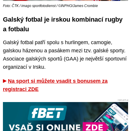
Foto: ČTK / imago sportfotodienst / ©INPHO/James Crombie
Galský fotbal je irskou kombinací rugby
a fotbalu
Galský fotbal patří spolu s hurlingem, camogie,
galskou házenou a pasákem mezi tzv. galské sporty.
Asociace galských sportů (GAA) je největší sportovní
organizací v Irsku.
Na sport si můžete vsadit s bonusem za
registraci ZDE