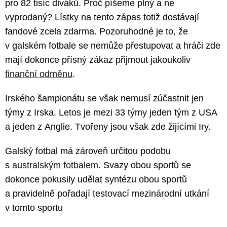
pro 82 tisíc diváků. Proč píšeme plný a ne
vyprodaný? Lístky na tento zápas totiž dostávají
fandové zcela zdarma. Pozoruhodné je to, že
v galském fotbale se nemůže přestupovat a hráči zde
mají dokonce přísný zákaz přijmout jakoukoliv
finanční odměnu
.
Irského šampionátu se však nemusí zúčastnit jen
týmy z Irska. Letos je mezi 33 týmy jeden tým z USA
a jeden z Anglie. Tvořeny jsou však zde žijícími Iry.
Galský fotbal má zároveň určitou podobu
s
australským fotbalem
. Svazy obou sportů se
dokonce pokusily udělat syntézu obou sportů
a pravidelně pořadají testovací mezinárodní utkání
v tomto sportu