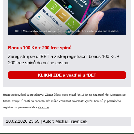
Bonus 100 Kč + 200 free spinů
Zaregistruj se u fBET a získej registrační bonus 100 Kč +
200 free spinů do online casina.
KLIKNI ZDE a vsaď si u fBET
Hrajte zodpovědně
a pro zábavu! Zákaz účasti osob mladších 18 let na hazardní hře. Ministerstvo
financí varuje: Účastí na hazardní hře může vzniknout závislost! Využití bonusů je podmíněno
registrací u provozovatele -
více zde
.
20.02.2026 23:55
| Autor:
Michal Trávníček