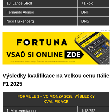
18. Lance Stroll
+1 kolo
Fernando Alonso
DNF
Nico Hülkenberg
DNS
Výsledky kvalifikace na Velkou cenu Itálie
F1 2025
FORMULE 1 – VC MONZA 2025: VÝSLEDKY
KVALIFIKACE
1. Max Verstappen
1:18.792