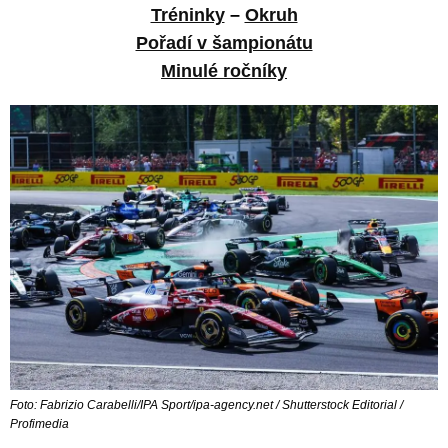
Tréninky
–
Okruh
Pořadí v šampionátu
Minulé ročníky
Foto: Fabrizio Carabelli/IPA Sport/ipa-agency.net / Shutterstock Editorial /
Profimedia