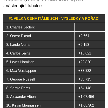
v následující tabulce.
F1 VELKÁ CENA ITÁLIE 2024 - VÝSLEDKY A POŘADÍ
1. Charles Leclerc
2. Oscar Piastri
+2.664
3. Lando Norris
+6.153
4. Carlos Sainz
+15.621
5. Lewis Hamilton
+22.820
6. Max Verstappen
+37.932
7. George Russell
+39.715
8. Sergio Pérez
+54.148
9. Alexander Albon
+1:07.456
10. Kevin Magnussen
+1:08.302