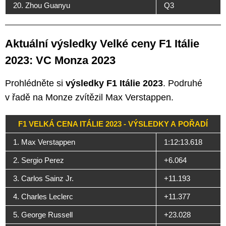
20. Zhou Guanyu
Q3
Aktuální výsledky Velké ceny F1 Itálie
2023: VC Monza 2023
Prohlédněte si
výsledky F1 Itálie 2023
. Podruhé
v řadě na Monze zvítězil Max Verstappen.
F1 VELKÁ CENA ITÁLIE 2023 - VÝSLEDKY A POŘADÍ
1. Max Verstappen
1:12:13.618
2. Sergio Perez
+6.064
3. Carlos Sainz Jr.
+11.193
4. Charles Leclerc
+11.377
5. George Russell
+23.028