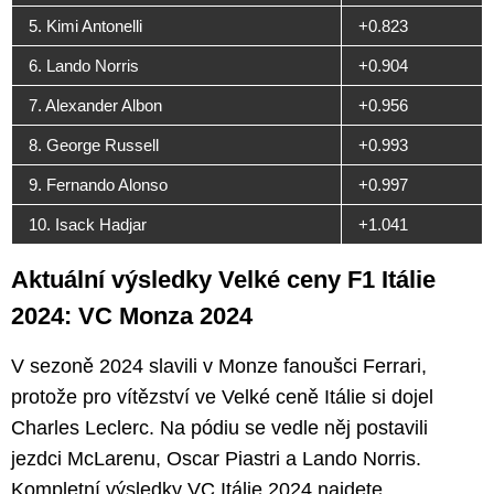
5. Kimi Antonelli
+0.823
6. Lando Norris
+0.904
7. Alexander Albon
+0.956
8. George Russell
+0.993
9. Fernando Alonso
+0.997
10. Isack Hadjar
+1.041
Aktuální výsledky Velké ceny F1 Itálie
2024: VC Monza 2024
V sezoně 2024 slavili v Monze fanoušci Ferrari,
protože pro vítězství ve Velké ceně Itálie si dojel
Charles Leclerc. Na pódiu se vedle něj postavili
jezdci McLarenu, Oscar Piastri a Lando Norris.
Kompletní výsledky VC Itálie 2024 najdete