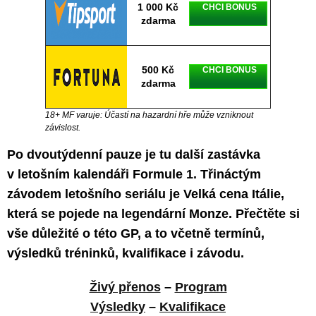
1 000 Kč
CHCI BONUS
zdarma
500 Kč
CHCI BONUS
zdarma
18+ MF varuje: Účastí na hazardní hře může vzniknout
závislost.
Po dvoutýdenní pauze je tu další zastávka
v letošním kalendáři Formule 1. Třináctým
závodem letošního seriálu je Velká cena Itálie,
která se pojede na legendární Monze. Přečtěte si
vše důležité o této GP, a to včetně termínů,
výsledků tréninků, kvalifikace i závodu.
Živý přenos
–
Program
Výsledky
–
Kvalifikace