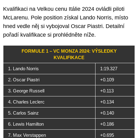
Kvalifikaci na Velkou cenu Itálie 2024 ovládli piloti
McLarenu. Pole position získal Lando Norris, místo
hned vedle něj si vybojoval Oscar Piastri. Detailní
pořadí kvalifikace si prohlédněte níže.
FORMULE 1 – VC MONZA 2024: VÝSLEDKY
KVALIFIKACE
1. Lando Norris
1:19.327
2. Oscar Piastri
+0.109
3. George Russell
+0.113
4. Charles Leclerc
+0.134
5. Carlos Sainz
+0.140
6. Lewis Hamilton
+0.186
7. Max Verstappen
+0.695