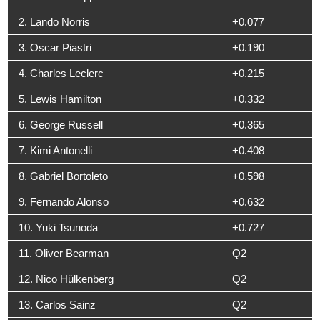
2. Lando Norris
+0.077
3. Oscar Piastri
+0.190
4. Charles Leclerc
+0.215
5. Lewis Hamilton
+0.332
6. George Russell
+0.365
7. Kimi Antonelli
+0.408
8. Gabriel Bortoleto
+0.598
9. Fernando Alonso
+0.632
10. Yuki Tsunoda
+0.727
11. Oliver Bearman
Q2
12. Nico Hülkenberg
Q2
13. Carlos Sainz
Q2