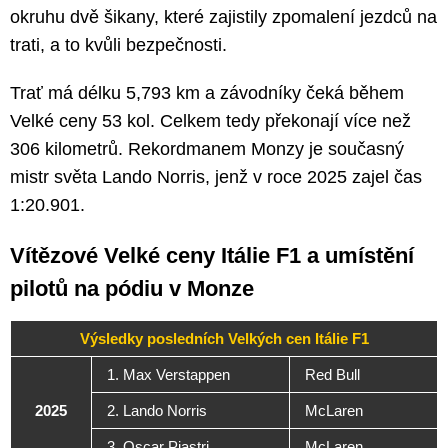
okruhu dvě šikany, které zajistily zpomalení jezdců na
trati, a to kvůli bezpečnosti.
Trať má délku 5,793 km a závodníky čeká během
Velké ceny 53 kol. Celkem tedy překonají více než
306 kilometrů. Rekordmanem Monzy je současný
mistr světa Lando Norris, jenž v roce 2025 zajel čas
1:20.901.
Vítězové Velké ceny Itálie F1 a umístění
pilotů na pódiu v Monze
Výsledky posledních Velkých cen Itálie F1
1. Max Verstappen
Red Bull
2025
2. Lando Norris
McLaren
3. Oscar Piastri
McLaren