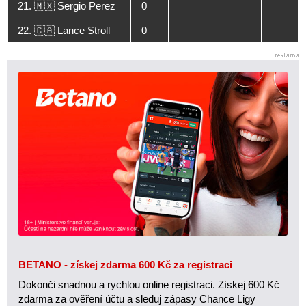
21. 🇲🇽 Sergio Perez
0
22. 🇨🇦 Lance Stroll
0
BETANO - získej zdarma 600 Kč za registraci
Dokonči snadnou a rychlou online registraci. Získej 600 Kč
zdarma za ověření účtu a sleduj zápasy Chance Ligy