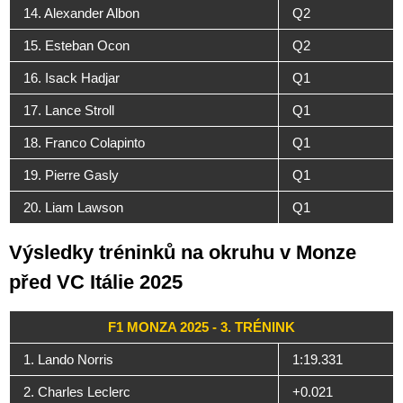
14. Alexander Albon
Q2
15. Esteban Ocon
Q2
16. Isack Hadjar
Q1
17. Lance Stroll
Q1
18. Franco Colapinto
Q1
19. Pierre Gasly
Q1
20. Liam Lawson
Q1
Výsledky tréninků na okruhu v Monze
před VC Itálie 2025
F1 MONZA 2025 - 3. TRÉNINK
1. Lando Norris
1:19.331
2. Charles Leclerc
+0.021