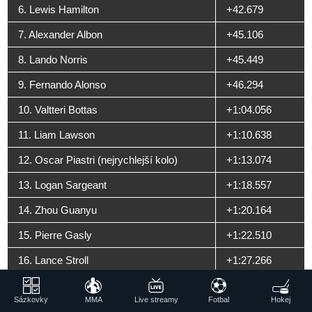
6. Lewis Hamilton
+42.679
7. Alexander Albon
+45.106
8. Lando Norris
+45.449
9. Fernando Alonso
+46.294
10. Valtteri Bottas
+1:04.056
11. Liam Lawson
+1:10.638
12. Oscar Piastri (nejrychlejší kolo)
+1:13.074
13. Logan Sargeant
+1:18.557
14. Zhou Guanyu
+1:20.164
15. Pierre Gasly
+1:22.510
16. Lance Stroll
+1:27.266
17. Nico Hulkenberg
+1 kolo
Sázkovky
MMA
Live streamy
Fotbal
Hokej
18. Kevin Magnussen
+1 kolo