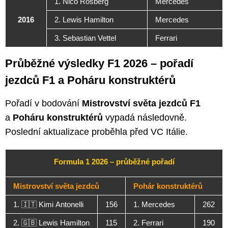
1. Nico Rosberg
Mercedes
2016
2. Lewis Hamilton
Mercedes
3. Sebastian Vettel
Ferrari
Průběžné výsledky F1 2026 – pořadí
jezdců F1 a Poháru konstruktérů
Pořadí v bodování
Mistrovství světa jezdců F1
a
Poháru konstruktérů
vypadá následovně.
Poslední aktualizace proběhla před VC Itálie.
Formula 1 2026 – průběžné pořadí
Mistrovství světa jezdců
Pohár konstruktérů
1. 🇮🇹 Kimi Antonelli
156
1. Mercedes
262
2. 🇬🇧 Lewis Hamilton
115
2. Ferrari
190