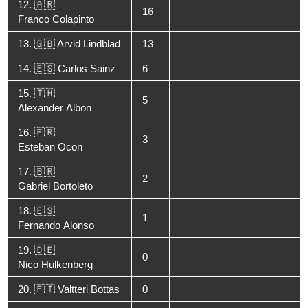
12. 🇦🇷
16
Franco Colapinto
13. 🇬🇧 Arvid Lindblad
13
14. 🇪🇸 Carlos Sainz
6
15. 🇹🇭
5
Alexander Albon
16. 🇫🇷
3
Esteban Ocon
17. 🇧🇷
2
Gabriel Bortoleto
18. 🇪🇸
1
Fernando Alonso
19. 🇩🇪
0
Nico Hulkenberg
20. 🇫🇮 Valtteri Bottas
0