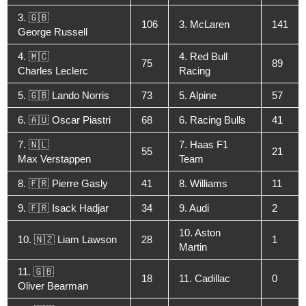
3. 🇬🇧
106
3. McLaren
141
George Russell
4. 🇲🇨
4. Red Bull
75
89
Charles Leclerc
Racing
5. 🇬🇧 Lando Norris
73
5. Alpine
57
6. 🇦🇺 Oscar Piastri
68
6. Racing Bulls
41
7. 🇳🇱
7. Haas F1
55
21
Max Verstappen
Team
8. 🇫🇷 Pierre Gasly
41
8. Williams
11
9. 🇫🇷 Isack Hadjar
34
9. Audi
2
10. Aston
10. 🇳🇿 Liam Lawson
28
1
Martin
11. 🇬🇧
18
11. Cadillac
0
Oliver Bearman