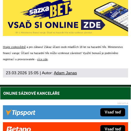
Hrajte zodpovědně
a pro zábavu! Zákaz účasti osob mladších 18 let na hazardní hře. Ministerstvo
financí varuje: Účastí na hazardní hře může vzniknout závislost! Využití bonusů je podmíněno
registrací u provozovatele -
více zde
.
23.03.2026 15:05
| Autor:
Adam Janas
ONLINE SÁZKOVÉ KANCELÁŘE
Vsaď teď
Vsaď teď