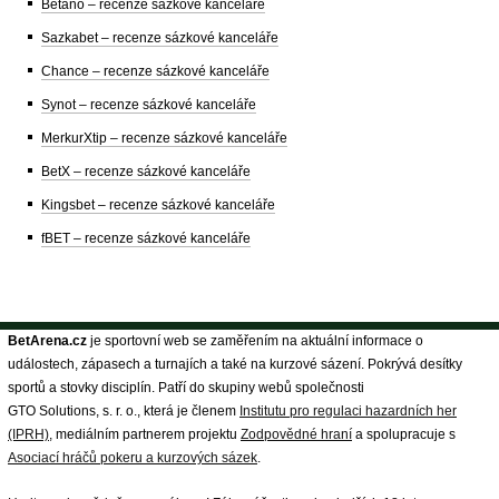
Betano – recenze sázkové kanceláře
Sazkabet – recenze sázkové kanceláře
Chance – recenze sázkové kanceláře
Synot – recenze sázkové kanceláře
MerkurXtip – recenze sázkové kanceláře
BetX – recenze sázkové kanceláře
Kingsbet – recenze sázkové kanceláře
fBET – recenze sázkové kanceláře
BetArena.cz
je sportovní web se zaměřením na aktuální informace o
událostech, zápasech a turnajích a také na kurzové sázení. Pokrývá desítky
sportů a stovky disciplín. Patří do skupiny webů společnosti
GTO Solutions, s. r. o., která je členem
Institutu pro regulaci hazardních her
(IPRH)
, mediálním partnerem projektu
Zodpovědné hraní
a spolupracuje s
Asociací hráčů pokeru a kurzových sázek
.