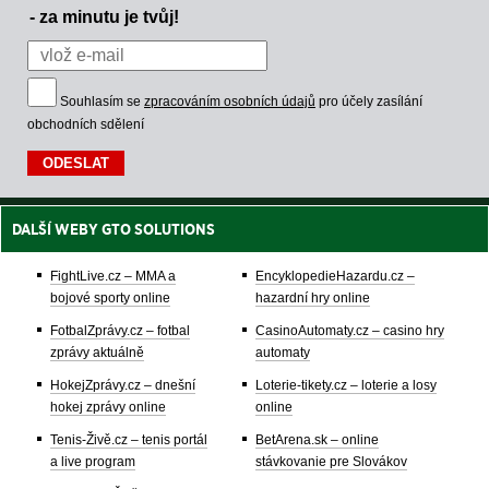
- za minutu je tvůj!
Souhlasím se
zpracováním osobních údajů
pro účely zasílání
obchodních sdělení
DALŠÍ WEBY GTO SOLUTIONS
FightLive.cz – MMA a
EncyklopedieHazardu.cz –
bojové sporty online
hazardní hry online
FotbalZprávy.cz – fotbal
CasinoAutomaty.cz – casino hry
zprávy aktuálně
automaty
HokejZprávy.cz – dnešní
Loterie-tikety.cz – loterie a losy
hokej zprávy online
online
Tenis-Živě.cz – tenis portál
BetArena.sk – online
a live program
stávkovanie pre Slovákov