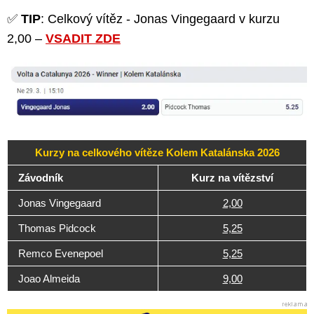
✅
TIP
: Celkový vítěz - Jonas Vingegaard v kurzu
2,00 –
VSADIT ZDE
Kurzy na celkového vítěze Kolem Katalánska 2026
Závodník
Kurz na vítězství
Jonas Vingegaard
2,00
Thomas Pidcock
5,25
Remco Evenepoel
5,25
Joao Almeida
9,00