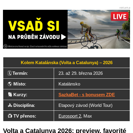
Kolem Katalánska (Volta a Catalunya) – 2026
🗓️
Termín
:
23. až 29. března 2026
🌎
Místo
:
Katalánsko
🔢 Kurzy:
SazkaBet - s bonusem ZDE
🚴 Disciplína
:
Etapový závod (World Tour)
📺 TV přenos:
Eurosport 2
, Max
Volta a Catalunya 2026: preview, favorité