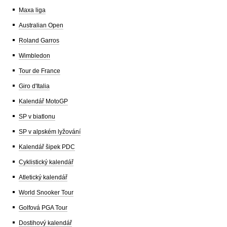
Maxa liga
Australian Open
Roland Garros
Wimbledon
Tour de France
Giro d'Italia
Kalendář MotoGP
SP v biatlonu
SP v alpském lyžování
Kalendář šipek PDC
Cyklistický kalendář
Atletický kalendář
World Snooker Tour
Golfová PGA Tour
Dostihový kalendář