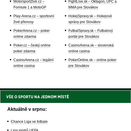
MotorsportŽivě.cz –
FightLive.sk – Oktagon, UFC a
Formule 1 a MotoGP
MMA pre Slovákov
Play-Arena.cz – sportovní
HokejSpravy.sk – Hokejové
živé přenosy
správy pre Slovákov
PokerArena.cz – poker
FutbalSpravy.sk – Futbalový
online zdarma
portál pre Slovákov
Poker.cz – český online
CasinoArena.sk – slovenská
poker zdarma
online casina
CasinoArena.cz – legální
PokerOnline.sk – online poker
online casina
pre Slovákov
VŠE O SPORTU NA JEDNOM MÍSTĚ
Aktuálně v srpnu:
Chance Liga ve fotbale
Liga mistrů UEFA