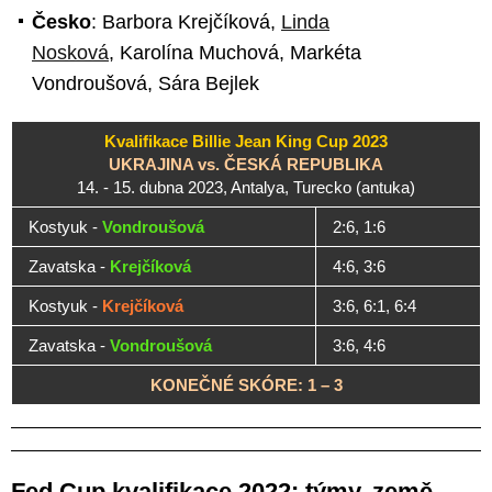
Česko
: Barbora Krejčíková,
Linda
Nosková
, Karolína Muchová, Markéta
Vondroušová, Sára Bejlek
Kvalifikace Billie Jean King Cup 2023
UKRAJINA vs. ČESKÁ REPUBLIKA
14. - 15. dubna 2023, Antalya, Turecko (antuka)
Kostyuk -
Vondroušová
2:6, 1:6
Zavatska -
Krejčíková
4:6, 3:6
Kostyuk -
Krejčíková
3:6, 6:1, 6:4
Zavatska -
Vondroušová
3:6, 4:6
KONEČNÉ SKÓRE: 1 – 3
Fed Cup kvalifikace 2022: týmy, země,