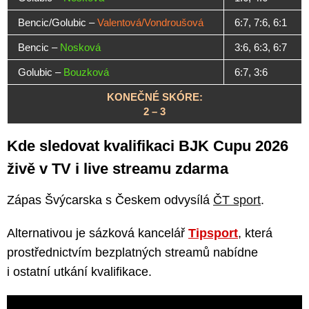
Bencic/Golubic –
Valentová/Vondroušová
6:7, 7:6, 6:1
Bencic –
Nosková
3:6, 6:3, 6:7
Golubic –
Bouzková
6:7, 3:6
KONEČNÉ SKÓRE:
2 – 3
Kde sledovat kvalifikaci BJK Cupu 2026
živě v TV i live streamu zdarma
Zápas Švýcarska s Českem odvysílá
ČT sport
.
Alternativou je sázková kancelář
Tipsport
, která
prostřednictvím bezplatných streamů nabídne
i ostatní utkání kvalifikace.