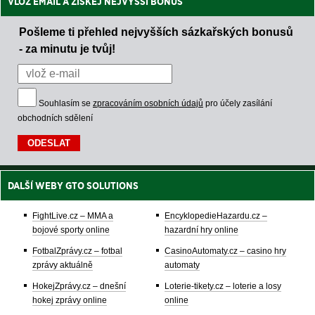
VLOŽ EMAIL A ZÍSKEJ NEJVYŠŠÍ BONUS
Pošleme ti přehled nejvyšších sázkařských bonusů
- za minutu je tvůj!
Souhlasím se
zpracováním osobních údajů
pro účely zasílání
obchodních sdělení
DALŠÍ WEBY GTO SOLUTIONS
FightLive.cz – MMA a
EncyklopedieHazardu.cz –
bojové sporty online
hazardní hry online
FotbalZprávy.cz – fotbal
CasinoAutomaty.cz – casino hry
zprávy aktuálně
automaty
HokejZprávy.cz – dnešní
Loterie-tikety.cz – loterie a losy
hokej zprávy online
online