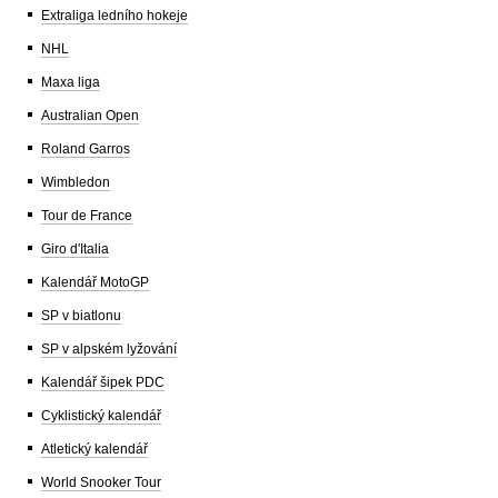
Extraliga ledního hokeje
NHL
Maxa liga
Australian Open
Roland Garros
Wimbledon
Tour de France
Giro d'Italia
Kalendář MotoGP
SP v biatlonu
SP v alpském lyžování
Kalendář šipek PDC
Cyklistický kalendář
Atletický kalendář
World Snooker Tour