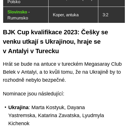
Polsko
Slovinsko
-
Koper, antuka
3:2
Rumunsko
BJK Cup kvalifikace 2023: Češky se
venku utkají s Ukrajinou, hraje se
v Antalyi v Turecku
Hrát se bude na antuce v tureckém Megasaray Club
Belek v Antalyi, a to kvůli tomu, že na Ukrajině by to
rozhodně nebylo bezpečné.
Nominace jsou následující:
Ukrajina
: Marta Kostyuk, Dayana
Yastremska, Katarina Zavatska, Lyudmyla
Kichenok