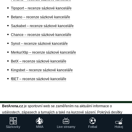
Tipsport – recenze sázkové kanceláře
Betano – recenze sázkové kanceláře
Sazkabet – recenze sázkové kanceláře
Chance – recenze sázkové kanceláře
Synot – recenze sázkové kanceláře
MerkurXtip – recenze sázkové kanceláře
BetX – recenze sázkové kanceláře
Kingsbet – recenze sázkové kanceláře
fBET – recenze sázkové kanceláře
BetArena.cz
je sportovní web se zaměřením na aktuální informace o
událostech, zápasech a turnajích a také na kurzové sázení. Pokrývá desítky
sportů a stovky disciplín. Patří do skupiny webů společnosti
GTO Solutions, s. r. o., která je členem
Institutu pro regulaci hazardních her
Sázkovky
MMA
Live streamy
Fotbal
Hokej
(IPRH)
, mediálním partnerem projektu
Zodpovědné hraní
a spolupracuje s