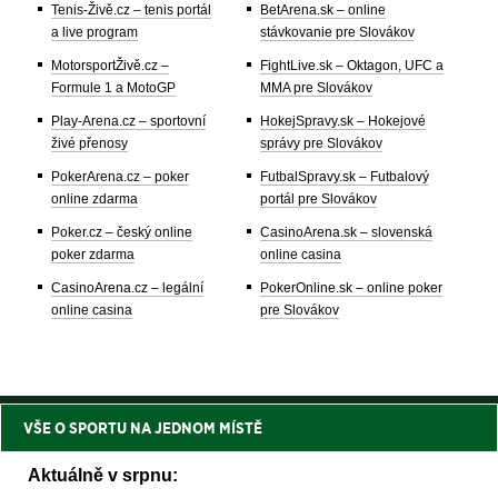
Tenis-Živě.cz – tenis portál
BetArena.sk – online
a live program
stávkovanie pre Slovákov
MotorsportŽivě.cz –
FightLive.sk – Oktagon, UFC a
Formule 1 a MotoGP
MMA pre Slovákov
Play-Arena.cz – sportovní
HokejSpravy.sk – Hokejové
živé přenosy
správy pre Slovákov
PokerArena.cz – poker
FutbalSpravy.sk – Futbalový
online zdarma
portál pre Slovákov
Poker.cz – český online
CasinoArena.sk – slovenská
poker zdarma
online casina
CasinoArena.cz – legální
PokerOnline.sk – online poker
online casina
pre Slovákov
VŠE O SPORTU NA JEDNOM MÍSTĚ
Aktuálně v srpnu: