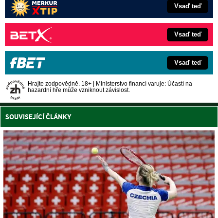
Vsaď teď
Vsaď teď
Vsaď teď
Hrajte zodpovědně. 18+ | Ministerstvo financí varuje: Účastí na
hazardní hře může vzniknout závislost.
SOUVISEJÍCÍ ČLÁNKY