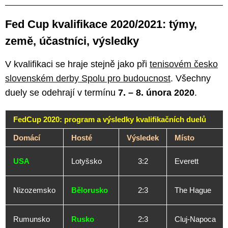
Fed Cup kvalifikace 2020/2021: týmy,
země, účastníci, výsledky
V kvalifikaci se hraje stejně jako při
tenisovém česko
slovenském derby Spolu pro budoucnost
. Všechny
duely se odehrají v termínu
7. – 8. února 2020
.
FedCup 2020: program a výsledky kvalifikačních duelů
Domácí
Hosté
Výsledek
Místo
USA
Lotyšsko
3:2
Everett
Nizozemsko
Bělorusko
2:3
The Hague
Rumunsko
Rusko
2:3
Cluj-Napoca