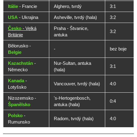
Itálie
- Francie
Alghero, tvrdý
3:1
USA
- Ukrajina
Asheville, tvrdý (hala)
3:2
Česko
- Velká
Praha - Štvanice,
3:2
Británie
antuka
Bělorusko -
-
bez boje
Belgie
Kazachstán
-
Nur-Sultan, antuka
3:1
Německo
(hala)
Kanada
-
Vancouver, tvrdý (hala)
4:0
Lotyšsko
Nizozemsko -
's-Hertogenbosch,
0:4
Španělsko
antuka (hala)
Polsko
-
Radom, tvrdý (hala)
4:0
Rumunsko