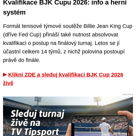
Kvalifikace BJK Cupu 2026: info a herní
systém
Formát tenisové týmové soutěže Billie Jean King Cup
(dříve Fed Cup) přináší také nutnost absolvovat
kvalifikaci o postup na finálový turnaj. Letos se jí
účastní celkem 14 týmů, z nichž polovina postoupí
právě do finále.
Klikni ZDE a sleduj kvalifikaci BJK Cup 2026
živě