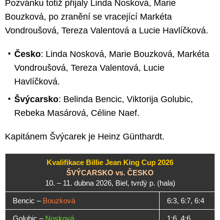
Pozvánku totiž přijaly Linda Nosková, Marie
Bouzková, po zranění se vracející Markéta
Vondroušová, Tereza Valentová a Lucie Havlíčková.
Česko
: Linda Nosková, Marie Bouzková, Markéta
Vondroušová, Tereza Valentová, Lucie
Havlíčková.
Švýcarsko
: Belinda Bencic, Viktorija Golubic,
Rebeka Masárová, Céline Naef.
Kapitánem Švýcarek je Heinz Günthardt.
Kvalifikace Billie Jean King Cup 2026
ŠVÝCARSKO vs. ČESKO
10. – 11. dubna 2026, Biel, tvrdý p. (hala)
Bencic –
Bouzková
6:3, 6:7, 6:4
Golubic –
Nosková
1:6, 4:6