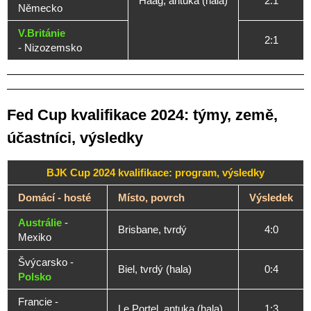
Haag, antuka (hala)
2:1
Německo
V.Británie
2:1
- Nizozemsko
Fed Cup kvalifikace 2024: týmy, země,
účastníci, výsledky
BJK Cup 2024 kvalifikace: program, výsledky
Domácí - hosté
Místo, povrch
Výsledek
Austrálie
-
Brisbane, tvrdý
4:0
Mexiko
Švýcarsko -
Biel, tvrdý (hala)
0:4
Polsko
Francie -
Le Portel, antuka (hala)
1:3