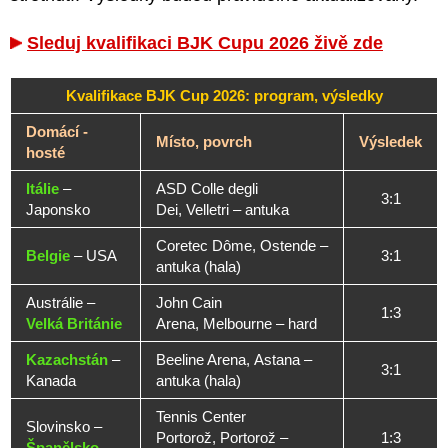
Sleduj kvalifikaci BJK Cupu 2026 živě zde
Kvalifikace BJK Cup 2026: program, výsledky
Domácí -
Místo, povrch
Výsledek
hosté
Itálie
–
ASD Colle degli
3:1
Japonsko
Dei, Velletri – antuka
Coretec Dôme, Ostende –
Belgie
– USA
3:1
antuka (hala)
Austrálie –
John Cain
1:3
Velká Británie
Arena, Melbourne – hard
Kazachstán
–
Beeline Arena, Astana –
3:1
Kanada
antuka (hala)
Tennis Center
Slovinsko –
Portorož, Portorož –
1:3
Španělsko