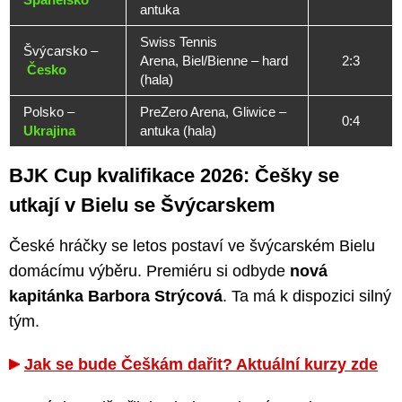
antuka
Swiss Tennis
Švýcarsko –
Arena, Biel/Bienne – hard
2:3
Česko
(hala)
Polsko –
PreZero Arena, Gliwice –
0:4
Ukrajina
antuka (hala)
BJK Cup kvalifikace 2026: Češky se
utkají v Bielu se Švýcarskem
České hráčky se letos postaví ve švýcarském Bielu
domácímu výběru. Premiéru si odbyde
nová
kapitánka Barbora Strýcová
. Ta má k dispozici silný
tým.
Jak se bude Češkám dařit? Aktuální kurzy zde