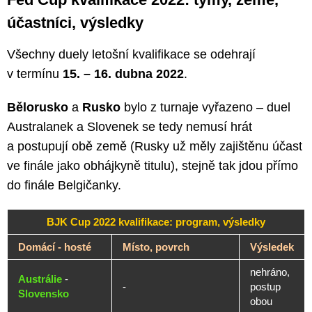
účastníci, výsledky
Všechny duely letošní kvalifikace se odehrají
v termínu
15. – 16. dubna 2022
.
Bělorusko
a
Rusko
bylo z turnaje vyřazeno – duel
Australanek a Slovenek se tedy nemusí hrát
a postupují obě země (Rusky už měly zajištěnu účast
ve finále jako obhájkyně titulu), stejně tak jdou přímo
do finále Belgičanky.
BJK Cup 2022 kvalifikace: program, výsledky
Domácí - hosté
Místo, povrch
Výsledek
nehráno,
Austrálie
-
-
postup
Slovensko
obou