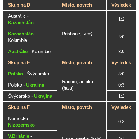
Skupina D
Místo, povrch
Výsledek
Austrálie -
1:2
Kazachstán
Kazachstán
-
Brisbane, tvrdý
3:0
Kolumbie
Austrálie
- Kolumbie
3:0
Skupina E
Místo, povrch
Výsledek
Polsko
- Švýcarsko
3:0
Radom, antuka
Polsko -
Ukrajina
0:3
(hala)
Švýcarsko -
Ukrajina
1:2
Skupina F
Místo, povrch
Výsledek
Německo -
0:3
Nizozemsko
V.Británie
-