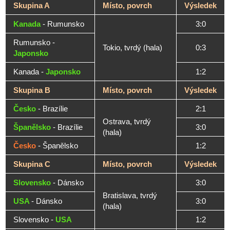
Skupina A
Místo, povrch
Výsledek
Kanada
- Rumunsko
3:0
Rumunsko -
Tokio, tvrdý (hala)
0:3
Japonsko
Kanada -
Japonsko
1:2
Skupina B
Místo, povrch
Výsledek
Česko
- Brazílie
2:1
Ostrava, tvrdý
Španělsko
- Brazílie
3:0
(hala)
Česko
- Španělsko
1:2
Skupina C
Místo, povrch
Výsledek
Slovensko
- Dánsko
3:0
Bratislava, tvrdý
USA
- Dánsko
3:0
(hala)
Slovensko -
USA
1:2