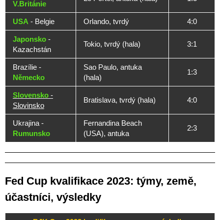
V.Británie
USA
- Belgie
Orlando, tvrdý
4:0
Japonsko
-
Tokio, tvrdý (hala)
3:1
Kazachstán
Brazílie -
Sao Paulo, antuka
1:3
Německo
(hala)
Slovensko
-
Bratislava, tvrdý (hala)
4:0
Slovinsko
Ukrajina -
Fernandina Beach
2:3
Rumunsko
(USA), antuka
Fed Cup kvalifikace 2023: týmy, země,
účastníci, výsledky