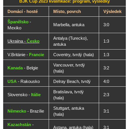
BJK Cup 2023 kvalifikace: program, výsledky
Domácí - hosté
Místo, povrch
Výsledek
Španělsko
-
Marbella, antuka
3:0
Mexiko
Antalya (Turecko),
Ukrajina -
Česko
1:3
antuka
V.Británie -
Francie
Coventry, tvrdý (hala)
1:3
Vancouver, tvrdý
Kanada
- Belgie
3:2
(hala)
USA
- Rakousko
Delray Beach, tvrdý
4:0
Bratislava, tvrdý
Slovensko -
Itálie
2:3
(hala)
Stuttgart, antuka
Německo
- Brazílie
3:1
(hala)
Kazachstán
-
Astana, antuka (hala)
3:1