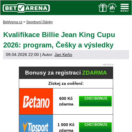
BetArena.cz
>
Sportovní články
Kvalifikace Billie Jean King Cupu
2026: program, Češky a výsledky
09.04.2026 22:00
| Autor:
Jan Keňo
Bonusy za registraci
ZDARMA
Získej za ověření:
600 Kč
CHCI BONUS
zdarma
1 000 Kč
CHCI BONUS
zdarma