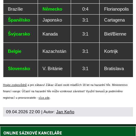
Brazílie
Německo
0:4
Florianopolis
Španělsko
Japonsko
3:1
Cartagena
Švýcarsko
Kanada
3:1
Biel/Bienne
Belgie
Kazachstán
3:1
Kortrijk
Slovensko
V. Británie
3:1
Bratislava
Hrajte zodpovědně
a pro zábavu! Zákaz účasti osob mladších 18 let na hazardní hře. Ministerstvo
financí varuje: Účastí na hazardní hře může vzniknout závislost! Využití bonusů je podmíněno
registrací u provozovatele -
více zde
.
09.04.2026 22:00
| Autor:
Jan Keňo
ONLINE SÁZKOVÉ KANCELÁŘE