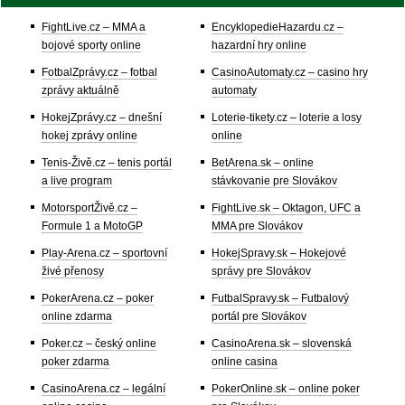
FightLive.cz – MMA a
EncyklopedieHazardu.cz –
bojové sporty online
hazardní hry online
FotbalZprávy.cz – fotbal
CasinoAutomaty.cz – casino hry
zprávy aktuálně
automaty
HokejZprávy.cz – dnešní
Loterie-tikety.cz – loterie a losy
hokej zprávy online
online
Tenis-Živě.cz – tenis portál
BetArena.sk – online
a live program
stávkovanie pre Slovákov
MotorsportŽivě.cz –
FightLive.sk – Oktagon, UFC a
Formule 1 a MotoGP
MMA pre Slovákov
Play-Arena.cz – sportovní
HokejSpravy.sk – Hokejové
živé přenosy
správy pre Slovákov
PokerArena.cz – poker
FutbalSpravy.sk – Futbalový
online zdarma
portál pre Slovákov
Poker.cz – český online
CasinoArena.sk – slovenská
poker zdarma
online casina
CasinoArena.cz – legální
PokerOnline.sk – online poker