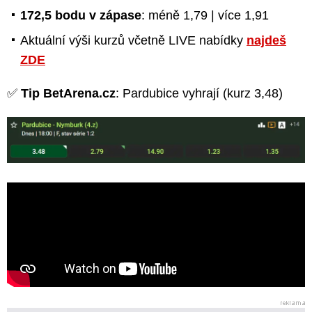
172,5 bodu v zápase
: méně 1,79 | více 1,91
Aktuální výši kurzů včetně LIVE nabídky
najdeš
ZDE
✅
Tip BetArena.cz
: Pardubice vyhrají (kurz 3,48)