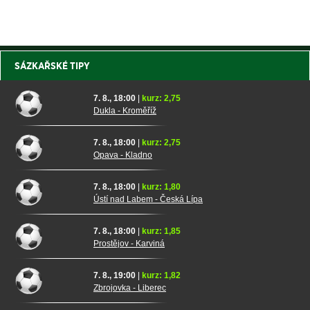
SÁZKAŘSKÉ TIPY
7. 8., 18:00
|
kurz: 2,75
Dukla - Kroměříž
7. 8., 18:00
|
kurz: 2,75
Opava - Kladno
7. 8., 18:00
|
kurz: 1,80
Ústí nad Labem - Česká Lípa
7. 8., 18:00
|
kurz: 1,85
Prostějov - Karviná
7. 8., 19:00
|
kurz: 1,82
Zbrojovka - Liberec