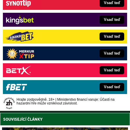
Vsaď teď
Vsaď teď
Vsaď teď
Vsaď teď
Vsaď teď
Vsaď teď
Hrajte zodpovědně. 18+ | Ministerstvo financí varuje: Účastí na
hazardní hře může vzniknout závislost.
SOUVISEJÍCÍ ČLÁNKY