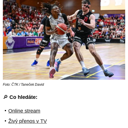
Foto: ČTK / Taneček David
🔎
Co hledáte:
Online stream
Živý přenos v TV