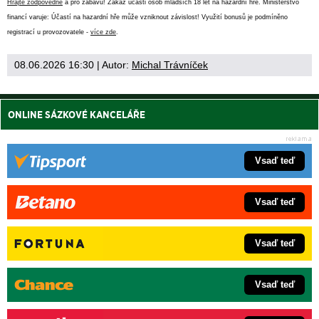
Hrajte zodpovědně
a pro zábavu! Zákaz účasti osob mladších 18 let na hazardní hře. Ministerstvo
financí varuje: Účastí na hazardní hře může vzniknout závislost! Využití bonusů je podmíněno
registrací u provozovatele -
více zde
.
08.06.2026 16:30
| Autor:
Michal Trávníček
ONLINE SÁZKOVÉ KANCELÁŘE
Vsaď teď
Vsaď teď
Vsaď teď
Vsaď teď