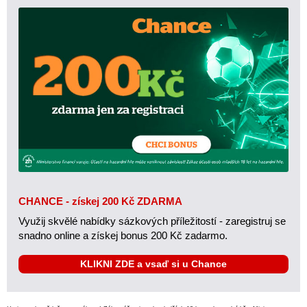
CHANCE - získej 200 Kč ZDARMA
Využij skvělé nabídky sázkových příležitostí - zaregistruj se
snadno online a získej bonus 200 Kč zadarmo.
KLIKNI ZDE a vsaď si u Chance