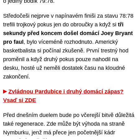
o jediný bodík 79:78.
Středočeši nejprve v napínavém finiši za stavu 78:78
trefili trojkový pokus jen do obroučky a když si
tři
sekundy před koncem došel domácí Joey Bryant
pro faul
, bylo víceméně rozhodnuto. Americký
basketbalista si počínal zkušeně. První trestný hod
proměnil a když druhý pokus pouze nahodil na
desku, hosté už neměli dostatek času na kloudné
zakončení.
Zvládnou Pardubice i druhý domácí zápas?
Vsaď si ZDE
Před dnešním duelem bude po včerejší bitvě důležitá
také regenerace. Zde může být výhoda na straně
Nymburku, jenž má přece jen početnější kádr