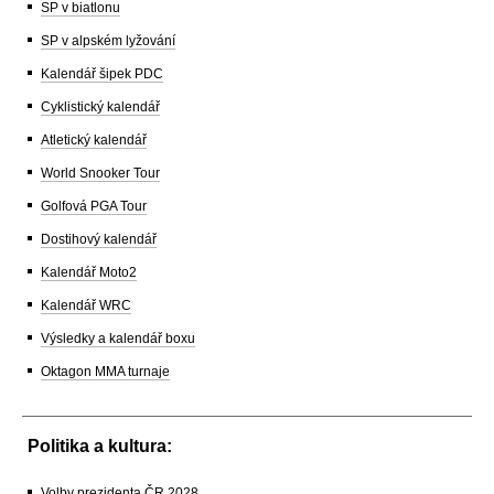
SP v biatlonu
SP v alpském lyžování
Kalendář šipek PDC
Cyklistický kalendář
Atletický kalendář
World Snooker Tour
Golfová PGA Tour
Dostihový kalendář
Kalendář Moto2
Kalendář WRC
Výsledky a kalendář boxu
Oktagon MMA turnaje
Politika a kultura:
Volby prezidenta ČR 2028