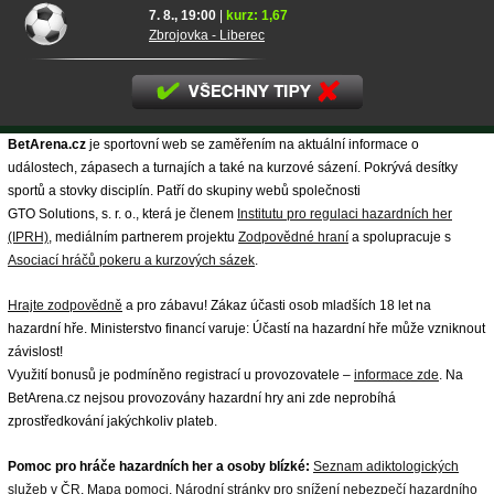
7. 8., 19:00
|
kurz: 1,67
Zbrojovka - Liberec
BetArena.cz
je sportovní web se zaměřením na aktuální informace o
událostech, zápasech a turnajích a také na kurzové sázení. Pokrývá desítky
sportů a stovky disciplín. Patří do skupiny webů společnosti
GTO Solutions, s. r. o., která je členem
Institutu pro regulaci hazardních her
(IPRH)
, mediálním partnerem projektu
Zodpovědné hraní
a spolupracuje s
Asociací hráčů pokeru a kurzových sázek
.
Hrajte zodpovědně
a pro zábavu! Zákaz účasti osob mladších 18 let na
hazardní hře. Ministerstvo financí varuje: Účastí na hazardní hře může vzniknout
závislost!
Využití bonusů je podmíněno registrací u provozovatele –
informace zde
. Na
BetArena.cz nejsou provozovány hazardní hry ani zde neprobíhá
zprostředkování jakýchkoliv plateb.
Pomoc pro hráče hazardních her a osoby blízké:
Seznam adiktologických
služeb v ČR
,
Mapa pomoci
,
Národní stránky pro snížení nebezpečí hazardního