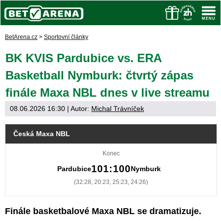
BetArena.cz
>
Sportovní články
BK KVIS Pardubice vs. ERA
Basketball Nymburk: čtvrtý zápas
finále Maxa NBL dnes v live streamu
08.06.2026 16:30
| Autor:
Michal Trávníček
Česká Maxa NBL
Konec
101:100
Pardubice
Nymburk
(32:28, 20:23, 25:23, 24:26)
Finále basketbalové Maxa NBL se dramatizuje.