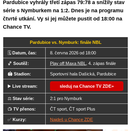
Pardubice vyhrály třetí zápas 79:78 a snížily stav
série s Nymburkem na 1:2. Dnes je na programu
čtvrté utkání. Vy si jej můžete pustit od 18:00 na
Chance TV.
Pardubice vs. Nymburk: finále NBL
🗓️
Datum, čas:
8. června 2026 od 18:00
🏀
Soutěž:
Play off Maxa NBL
, 4. zápas finále
🏟️
Stadion:
Sportovní hala Dašická, Pardubice
▶️
Live stream:
sleduj na Chance TV ZDE
⚖️
Stav série:
2:1 pro Nymburk
📺
TV přenos:
ČT sport, ČT sport Plus
✅
Kurzy:
Najdeš u Chance ZDE