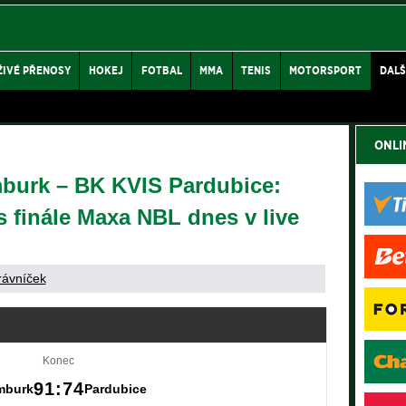
ŽIVÉ PŘENOSY
HOKEJ
FOTBAL
MMA
TENIS
MOTORSPORT
DALŠ
ONLI
burk – BK KVIS Pardubice:
s finále Maxa NBL dnes v live
rávníček
Konec
91:74
mburk
Pardubice