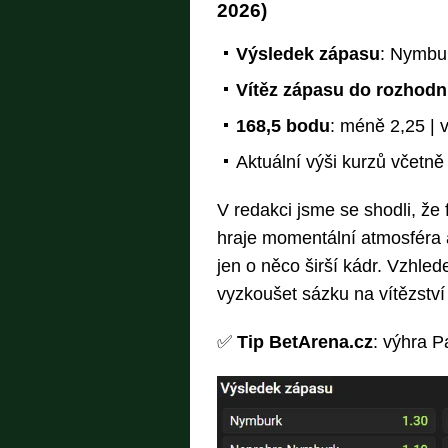
2026)
Výsledek zápasu
: Nymbur
Vítěz zápasu do rozhodn
168,5 bodu
: méně 2,25 | 
Aktuální výši kurzů včetn
V redakci jsme se shodli, že 
hraje momentální atmosféra
jen o něco širší kádr. Vzhle
vyzkoušet sázku na vítězství
✅
Tip BetArena.cz
: výhra P