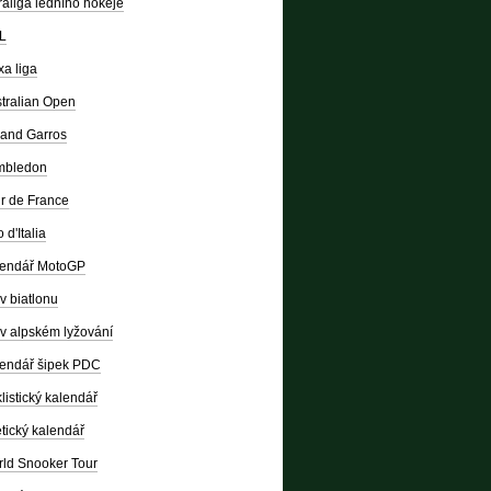
raliga ledního hokeje
L
a liga
tralian Open
and Garros
mbledon
r de France
 d'Italia
lendář MotoGP
v biatlonu
v alpském lyžování
endář šipek PDC
listický kalendář
etický kalendář
ld Snooker Tour