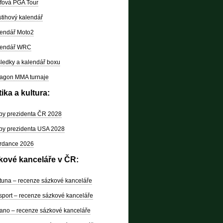
fová PGA Tour
tihový kalendář
endář Moto2
lendář WRC
ledky a kalendář boxu
agon MMA turnaje
tika a kultura:
by prezidenta ČR 2028
by prezidenta USA 2028
rdance 2026
kové kanceláře v ČR:
tuna – recenze sázkové kanceláře
sport – recenze sázkové kanceláře
ano – recenze sázkové kanceláře