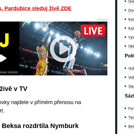
Gol
. Pardubice sleduj živě ZDE
Dos
Kal
Ka
Výs
Okt
Poli
Vol
Vol
Sta
živě v TV
Sáz
ovky najdete v přímém přenosu na
For
t.
Tip
ul. Beksa rozdrtila Nymburk
Bet