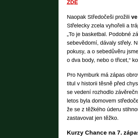
ZDE
Naopak Středočeši prožili
ve
Střelecky zcela vyhořeli a trá
„To je basketbal. Podobné zá
sebevědomí, dávaly střely. 
pokusy, a o sebedůvěru jsme př
o dva body, nebo o třicet,“ 
Pro Nymburk má zápas obrovsk
titul v historii těsně před ch
se vedení rozhodlo závěrečný
letos byla domovem středočes
že se z těžkého úderu stihno
zastavovat jen těžko.
Kurzy Chance na 7. zápa