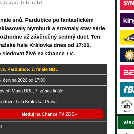
26:13, 23:23, 17:19, 25:19)
inále snů. Pardubice po fantastickém
klasovaly Nymburk a srovnaly stav série
ak rozhodne až závěrečný sedmý duel. Ten
ražské hale Královka dnes od 17:00.
 sledovat živě na Chance TV.
s. Pardubice: 7. finále NBL
. června 2026 od 17:00
ay off Maxa NBL
, 7. zápas finále
ortovní hala Královka, Praha
sleduj na Chance TV ZDE
VŠE 
3