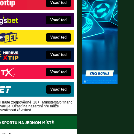
Vsaď teď
Vsaď teď
Vsaď teď
Vsaď teď
Vsaď teď
Vsaď teď
Hrajte zodpovědně. 18+ | Ministerstvo financí
varuje: Účastí na hazardní hře může
vzniknout závislost.
O SPORTU NA JEDNOM MÍSTĚ