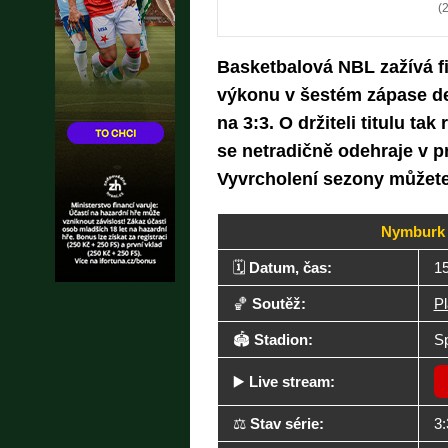
(
Basketbalová NBL zažívá f
výkonu v šestém zápase de
na 3:3. O držiteli titulu t
se netradičně odehraje v p
Vyvrcholení sezony můžete
Nymburk v
🗓️
Datum, čas:
15
🏀
Soutěž:
Pl
🏟️
Stadion:
Sp
▶️
Live stream:
⚖️
Stav série:
3: