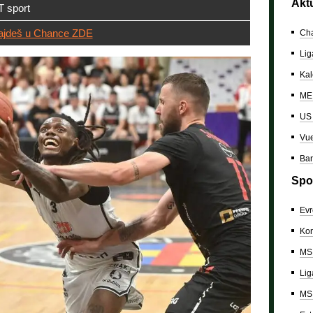
Akt
 sport
ajdeš u Chance ZDE
Cha
Lig
Kal
ME 
US
Vue
Bar
Spo
Evr
Kon
MS 
Lig
MS 