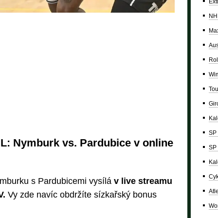
Ext
NH
Max
Aus
Rol
Wi
Tou
Giro
Ka
SP 
L: Nymburk vs. Pardubice v online
SP 
Kal
Cyk
mburku s Pardubicemi vysílá
v live streamu
Atl
V.
Vy zde navíc obdržíte sízkařský bonus
Wor