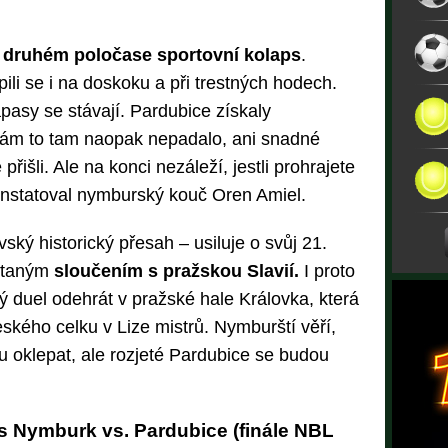
 druhém poločase sportovní kolaps
.
pili se i na doskoku a při trestných hodech.
pasy se stávají. Pardubice získaly
Nám to tam naopak nepadalo, ani snadné
išli. Ale na konci nezáleží, jestli prohrajete
konstatoval nymburský kouč Oren Amiel.
ý historický přesah – usiluje o svůj 21.
ystaným
sloučením s pražskou Slavií.
I proto
 duel odehrát v pražské hale Královka, která
kého celku v Lize mistrů. Nymburští věří,
u oklepat, ale rozjeté Pardubice se budou
s Nymburk vs. Pardubice (finále NBL