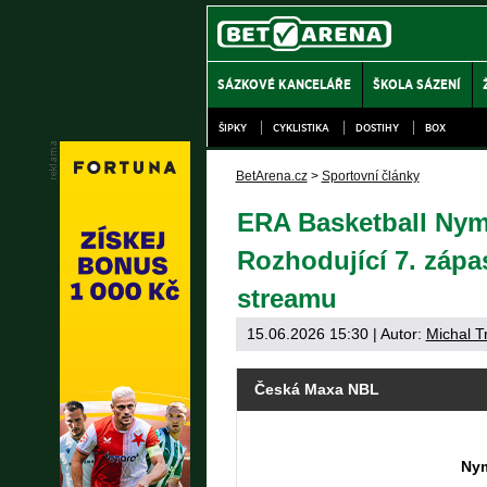
SÁZKOVÉ KANCELÁŘE
ŠKOLA SÁZENÍ
ŠIPKY
CYKLISTIKA
DOSTIHY
BOX
BetArena.cz
>
Sportovní články
ERA Basketball Nym
Rozhodující 7. zápa
streamu
15.06.2026 15:30
| Autor:
Michal T
Česká Maxa NBL
Ny