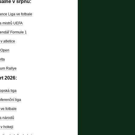
uálně v srpnu:
nce Liga ve fotbale
a mistrů UEFA
endář Formule 1
v atletice
 Open
lta
um Rallye
rt 2026:
opská liga
ferenční liga
ve fotbale
a národů
v hokeji