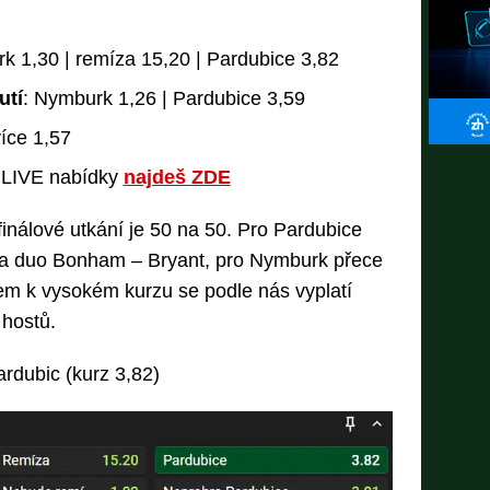
k 1,30 | remíza 15,20 | Pardubice 3,82
utí
: Nymburk 1,26 | Pardubice 3,59
více 1,57
ě LIVE nabídky
najdeš ZDE
finálové utkání je 50 na 50. Pro Pardubice
 a duo Bonham – Bryant, pro Nymburk přece
dem k vysokém kurzu se podle nás vyplatí
 hostů.
ardubic (kurz 3,82)