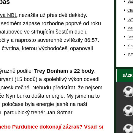
ápas
Saz
Cha
ová NBL
nezažila už přes dvě dekády.
Syn
v sedmém zápase rozhodne poprvé od roku
Mer
alubovce ve strhujícím šestém duelu
Bet
čily a naprosto suverénně zvítězily 86:57.
Kin
 čtvrtina, kterou Východočeši opanovali
fBE
ýrazně podílel
Trey Bonham s 22 body
,
SÁZK
Bryant (15 bodů) a spolehlivý výkon odvedl
 „Neskutečné. Nebudu předstírat, že nejsem
 že Nymburku došla energie. My jsme na to
m poločase byla energie jasně na naší
ČT pardubický trenér Jan Šotnar.
 nebo Pardubice dokonají zázrak? Vsaď si