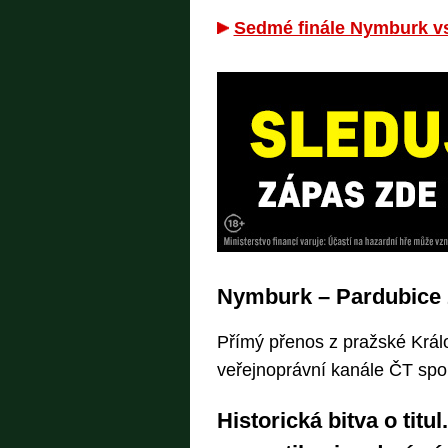
Sedmé finále Nymburk vs
Nymburk – Pardubice 
Přímý přenos z pražské Král
veřejnoprávní kanále ČT spor
Historická bitva o tit