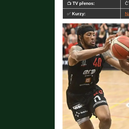
📺
TV přenos:
ČT
✅
Kurzy:
N