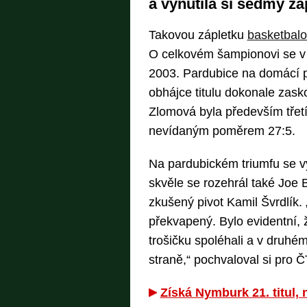
a vynutila si sedmý z
Takovou zápletku
basketbal
O celkovém šampionovi se 
2003. Pardubice na domácí p
obhájce titulu dokonale zasko
Zlomová byla především třetí
nevídaným poměrem 27:5.
Na pardubickém triumfu se v
skvěle se rozehrál také Joe 
zkušený pivot Kamil Švrdlík.
překvapený. Bylo evidentní,
trošičku spoléhali a v druhé
straně,“ pochvaloval si pro 
Získá Nymburk 21. titul,