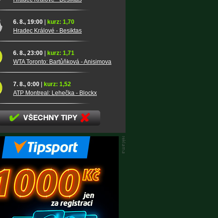
6. 8., 19:00
|
kurz: 1,70
Hradec Králové - Besiktas
6. 8., 23:00
|
kurz: 1,71
WTA Toronto: Bartůňková - Anisimova
7. 8., 0:00
|
kurz: 1,52
ATP Montreal: Lehečka - Blockx