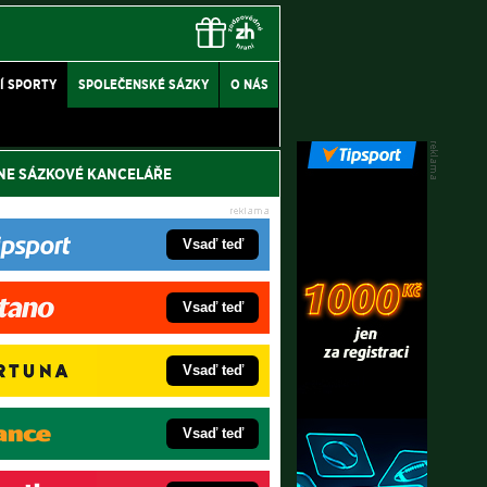
Í SPORTY
SPOLEČENSKÉ SÁZKY
O NÁS
NE SÁZKOVÉ KANCELÁŘE
Vsaď teď
Vsaď teď
Vsaď teď
Vsaď teď