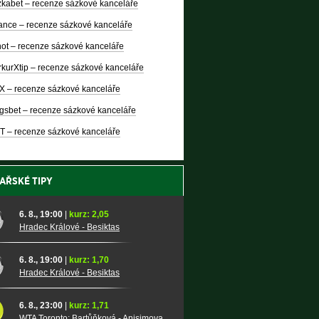
kabet – recenze sázkové kanceláře
nce – recenze sázkové kanceláře
ot – recenze sázkové kanceláře
kurXtip – recenze sázkové kanceláře
X – recenze sázkové kanceláře
gsbet – recenze sázkové kanceláře
T – recenze sázkové kanceláře
AŘSKÉ TIPY
6. 8., 19:00
|
kurz: 2,05
Hradec Králové - Besiktas
6. 8., 19:00
|
kurz: 1,70
Hradec Králové - Besiktas
6. 8., 23:00
|
kurz: 1,71
WTA Toronto: Bartůňková - Anisimova