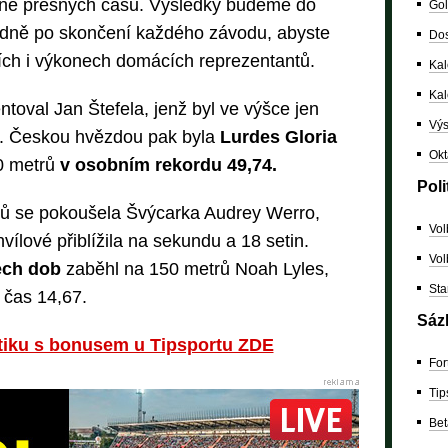
tně přesných časů. Výsledky budeme do
Gol
edně po skončení každého závodu, abyste
Dos
zích i výkonech domácích reprezentantů.
Kal
Ka
oval Jan Štefela, jenž byl ve výšce jen
Výs
y. Českou hvězdou pak byla
Lurdes Gloria
Okt
00 metrů
v osobním rekordu 49,74.
Poli
rů se pokoušela Švýcarka Audrey Werro,
Vol
vílové přiblížila na sekundu a 18 setin.
Vol
šech dob
zaběhl na 150 metrů Noah Lyles,
Sta
a čas 14,67.
Sáz
etiku s bonusem u Tipsportu ZDE
For
Tip
Bet