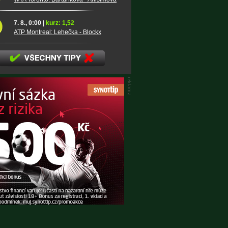
7. 8., 0:00
|
kurz: 1,52
ATP Montreal: Lehečka - Blockx