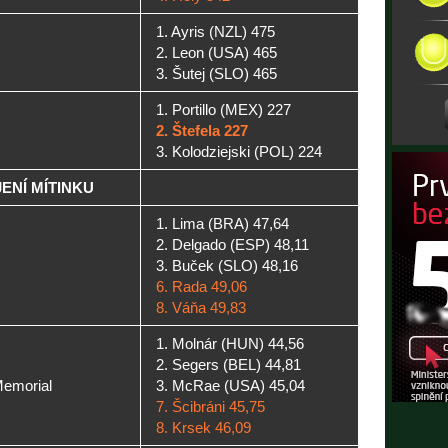
1. Ayris (NZL) 475
2. Leon (USA) 465
3. Šutej (SLO) 465
1. Portillo (MEX) 227
2. Štefela 227
3. Kolodziejski (POL) 224
ENÍ MÍTINKU
1. Lima (BRA) 47,64
2. Delgado (ESP) 48,11
3. Buček (SLO) 48,16
6. Rada 49,06
8. Váňa 49,83
1. Molnár (HUN) 44,56
2. Segers (BEL) 44,81
Memorial
3. McRae (USA) 45,04
7. Šcibráni 45,75
8. Krsek 46,09