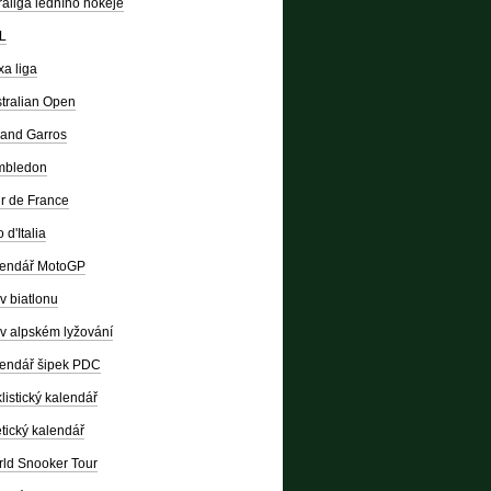
raliga ledního hokeje
L
a liga
tralian Open
and Garros
mbledon
r de France
 d'Italia
lendář MotoGP
v biatlonu
v alpském lyžování
endář šipek PDC
listický kalendář
etický kalendář
ld Snooker Tour