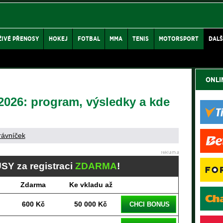
ŽIVÉ PŘENOSY
HOKEJ
FOTBAL
MMA
TENIS
MOTORSPORT
DALŠ
ONLI
 2026: program, výsledky a kde
rávníček
SY za registraci
ZDARMA
!
Zdarma
Ke vkladu až
600 Kč
50 000 Kč
CHCI BONUS