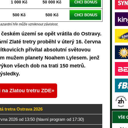
1 000 Kč
50 000 Kč
CHCI BONUS
500 Kč
500 Kč
CHCI BONUS
hazardní hře může vzniknout závislost.
a českém území se opět vrátila do Ostravy.
rní Zlaté tretry proběhl v úterý 16. června
tkovicích přivítal absolutní světovou
jším mužem planety Noahem Lylesem. jenž
výkon všech dob na trati 150 metrů.
ýsledky.
 na Zlatou tretru ZDE
tá tretra Ostrava 2026
VŠE 
rvna 2026 od 13:50 (hlavní program od 17:30)