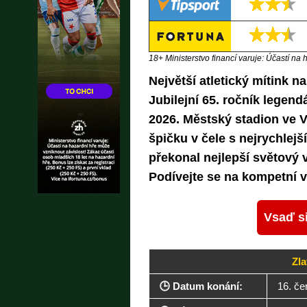
18+ Ministerstvo financí varuje: Účastí na 
Největší atletický mítink n
Jubilejní 65. ročník legendá
2026. Městský stadion ve Ví
špičku v čele s nejrychle
překonal nejlepší světový 
Podívejte se na kompetní v
Vsaď si
Zla
🕒 Datum konání:
16. če