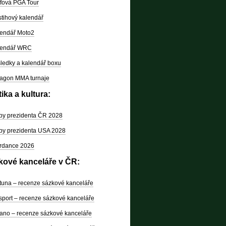
fová PGA Tour
tihový kalendář
endář Moto2
lendář WRC
ledky a kalendář boxu
agon MMA turnaje
tika a kultura:
by prezidenta ČR 2028
by prezidenta USA 2028
rdance 2026
kové kanceláře v ČR:
tuna – recenze sázkové kanceláře
sport – recenze sázkové kanceláře
ano – recenze sázkové kanceláře