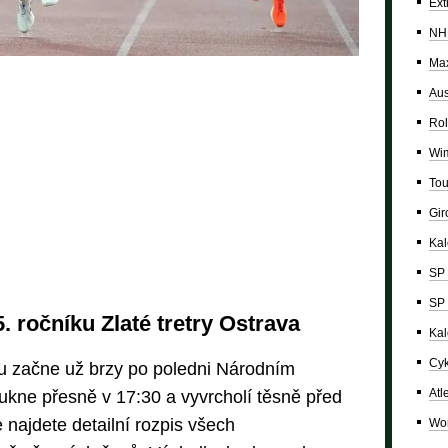
Ext
NH
Max
Aus
Rol
Wi
Tou
Giro
Ka
SP 
SP 
 ročníku Zlaté tretry Ostrava
Kal
Cyk
u začne už brzy po poledni Národním
Atl
ukne přesně v 17:30 a vyvrcholí těsně před
najdete detailní rozpis všech
Wor