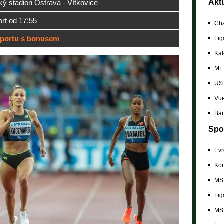
Akt
ý stadion Ostrava - Vítkovice
rt od 17:55
Cha
sportu s bonusem
Lig
Kal
ME 
US
Vue
Bar
Spo
Evr
Kon
MS 
Lig
MS 