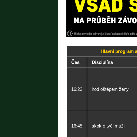
Hlavní program a
Čas
Disciplína
16:22
hod oštěpem ženy
16:45
skok o tyči muži