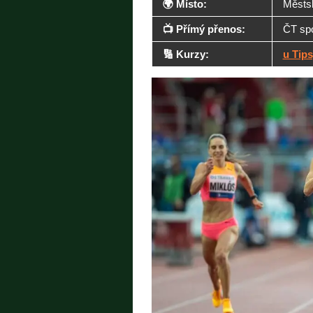
🌍 Místo:
Městsk
📺 Přímý přenos:
ČT spo
🔢 Kurzy:
u Tip