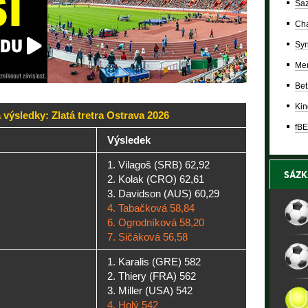
Saz
Cha
Syn
Mer
Bet
Kin
 výsledky: Zlatá tretra Ostrava 2026
fBE
Výsledek
1. Vilagoš (SRB) 62,92
SÁZK
2. Kolak (CRO) 62,61
3. Davidson (AUS) 60,29
4. Tabačková 58,84
6. Ogrodníková 58,20
7. Sičáková 56,58
1. Karalis (GRE) 582
2. Thiery (FRA) 562
3. Miller (USA) 542
4. Holý 542