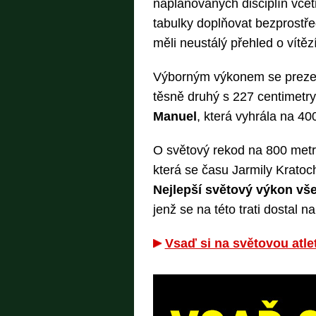
naplánovaných disciplín vče
tabulky doplňovat bezprostř
měli neustálý přehled o vítě
Výborným výkonem se prezent
těsně druhý s 227 centimetr
Manuel
, která vyhrála na 4
O světový rekod na 800 met
která se času Jarmily Kratoch
Nejlepší světový výkon v
jenž se na této trati dostal n
Vsaď si na světovou atl