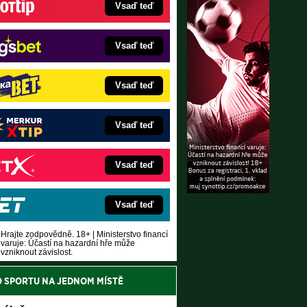
Vsaď teď
Vsaď teď
Vsaď teď
Vsaď teď
Vsaď teď
Vsaď teď
Hrajte zodpovědně. 18+ | Ministerstvo financí
varuje: Účastí na hazardní hře může
vzniknout závislost.
O SPORTU NA JEDNOM MÍSTĚ