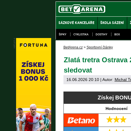
SÁZKOVÉ KANCELÁŘE
ŠKOLA SÁZENÍ
ŠIPKY
CYKLISTIKA
DOSTIHY
BOX
BetArena.cz
>
Sportovní články
Zlatá tretra Ostrava
sledovat
16.06.2026 20:10
| Autor:
Michal T
Získej BONU
Hodnocení