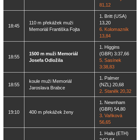
81,12
1. Britt (USA)
110 m překážek muži
13,20
18:45
Memoriál Františka Fojta
6. Kolomazník
13,84
1. Higgins
1500 m muži Memoriál
(GBR) 3:37,66
18:55
Josefa Odložila
5. Sasínek
3:38,83
1. Palmer
koule muži Memoriál
18:55
(NZL) 20,68
Jaroslava Brabce
2. Staněk 20,32
1. Newnham
(GBR) 54,80
19:10
400 m překážek ženy
3. Vaňková
56,65
1. Hailu (ETH)
2:02,64