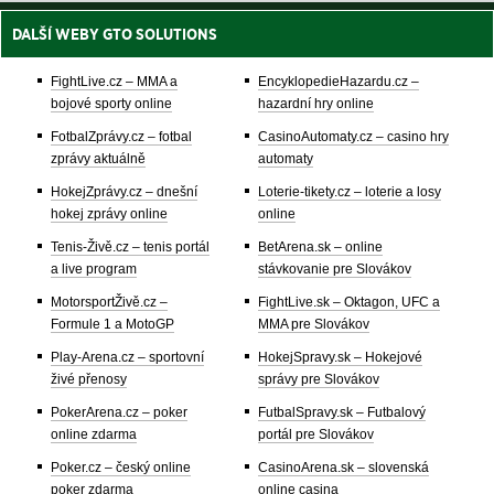
DALŠÍ WEBY GTO SOLUTIONS
FightLive.cz – MMA a
EncyklopedieHazardu.cz –
bojové sporty online
hazardní hry online
FotbalZprávy.cz – fotbal
CasinoAutomaty.cz – casino hry
zprávy aktuálně
automaty
HokejZprávy.cz – dnešní
Loterie-tikety.cz – loterie a losy
hokej zprávy online
online
Tenis-Živě.cz – tenis portál
BetArena.sk – online
a live program
stávkovanie pre Slovákov
MotorsportŽivě.cz –
FightLive.sk – Oktagon, UFC a
Formule 1 a MotoGP
MMA pre Slovákov
Play-Arena.cz – sportovní
HokejSpravy.sk – Hokejové
živé přenosy
správy pre Slovákov
PokerArena.cz – poker
FutbalSpravy.sk – Futbalový
online zdarma
portál pre Slovákov
Poker.cz – český online
CasinoArena.sk – slovenská
poker zdarma
online casina