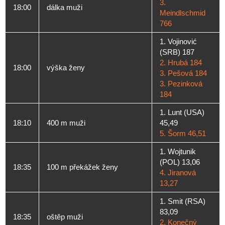
3.
18:00
dálka muži
Meindlschmid
766
1. Vojinović
(SRB) 187
2. Hrubá 184
18:00
výška ženy
3. Pešová 184
3. Pezinková
184
1. Lunt (USA)
18:10
400 m muži
45,49
5. Šorm 46,51
1. Wojtunik
(POL) 13,06
18:35
100 m překážek ženy
4. Jiranová
13,27
1. Smit (RSA)
83,09
18:35
oštěp muži
2. Konečný