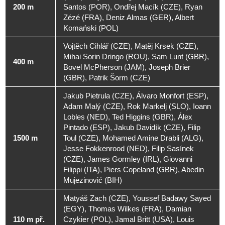
200 m
Santos (POR), Ondřej Macík (CZE), Ryan
Zézé (FRA), Deniz Almas (GER), Albert
Komański (POL)
Vojtěch Cihlář (CZE), Matěj Krsek (CZE),
Mihai Sorin Dringo (ROU), Sam Lunt (GBR),
400 m
Bovel McPherson (JAM), Joseph Brier
(GBR), Patrik Šorm (CZE)
Jakub Pietrula (CZE), Álvaro Monfort (ESP),
Adam Malý (CZE), Rok Markelj (SLO), Ioann
Lobles (NED), Ted Higgins (GBR), Álex
Pintado (ESP), Jakub Davidík (CZE), Filip
1500 m
Toul (CZE), Mohamed Amine Drabli (ALG),
Jesse Fokkenrood (NED), Filip Sasínek
(CZE), James Gormley (IRL), Giovanni
Filippi (ITA), Piers Copeland (GBR), Abedin
Mujezinović (BIH)
Matyáš Zach (CZE), Youssef Badawy Sayed
(EGY), Thomas Wilkes (FRA), Damian
110 m př.
Czykier (POL), Jamal Britt (USA), Louis