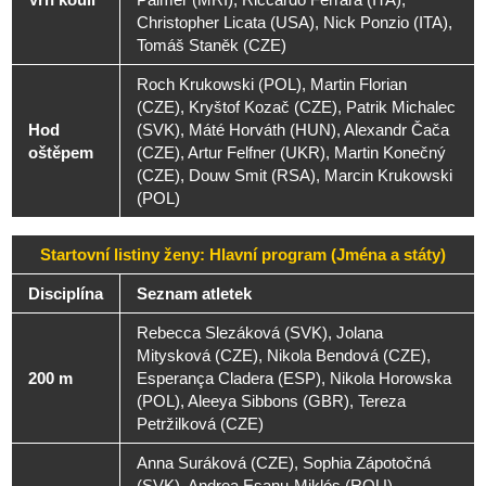
Christopher Licata (USA), Nick Ponzio (ITA),
Tomáš Staněk (CZE)
Roch Krukowski (POL), Martin Florian
(CZE), Kryštof Kozač (CZE), Patrik Michalec
Hod
(SVK), Máté Horváth (HUN), Alexandr Čača
oštěpem
(CZE), Artur Felfner (UKR), Martin Konečný
(CZE), Douw Smit (RSA), Marcin Krukowski
(POL)
Startovní listiny ženy: Hlavní program (Jména a státy)
Disciplína
Seznam atletek
Rebecca Slezáková (SVK), Jolana
Mitysková (CZE), Nikola Bendová (CZE),
200 m
Esperança Cladera (ESP), Nikola Horowska
(POL), Aleeya Sibbons (GBR), Tereza
Petržilková (CZE)
Anna Suráková (CZE), Sophia Zápotočná
(SVK), Andrea Esanu-Miklós (ROU),