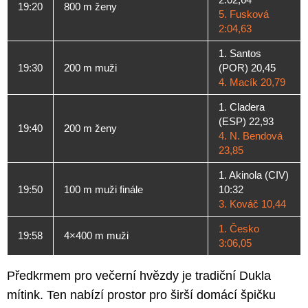
19:20
800 m ženy
5. Fusková
2:04,63
1. Santos
19:30
200 m muži
(POR) 20,45
4. Macík 20,79
1. Cladera
(ESP) 22,93
19:40
200 m ženy
4. N. Bendová
23,85
1. Akinola (CIV)
19:50
100 m muži finále
10:32
3. Kováč 10,44
1. Česko
19:58
4×400 m muži
3:06,05
Předkrmem pro večerní hvězdy je tradiční Dukla
mítink. Ten nabízí prostor pro širší domácí špičku