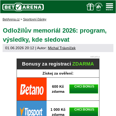
BetArena.cz
>
Sportovní články
Odložilův memoriál 2026: program,
výsledky, kde sledovat
01.06.2026 20:12
| Autor:
Michal Trávníček
Bonusy za registraci
ZDARMA
Získej za ověření:
600 Kč
CHCI BONUS
zdarma
1 000 Kč
CHCI BONUS
zdarma