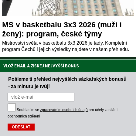
MS v basketbalu 3x3 2026 (muži i
ženy): program, české týmy
Mistrovství světa v basketbalu 3x3 2026 je tady. Kompletní
program Čechů i jejich výsledky najdete v našem přehledu.
VLOŽ EMAIL A ZÍSKEJ NEJVYŠŠÍ BONUS
Pošleme ti přehled nejvyšších sázkařských bonusů
- za minutu je tvůj!
Souhlasím se
zpracováním osobních údajů
pro účely zasílání
obchodních sdělení