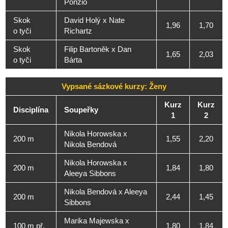
Ponzio
Skok
David Holý x Nate
1,96
1,70
o tyči
Richartz
Skok
Filip Bartoněk x Dan
1,65
2,03
o tyči
Bárta
Vypsané sázkové kurzy: Ženy
Kurz
Kurz
Disciplína
Soupeřky
1
2
Nikola Horowska x
200 m
1,55
2,20
Nikola Bendová
Nikola Horowska x
200 m
1,84
1,80
Aleeya Sibbons
Nikola Bendová x Aleeya
200 m
2,44
1,45
Sibbons
Marika Majewska x
100 m př.
1,80
1,84