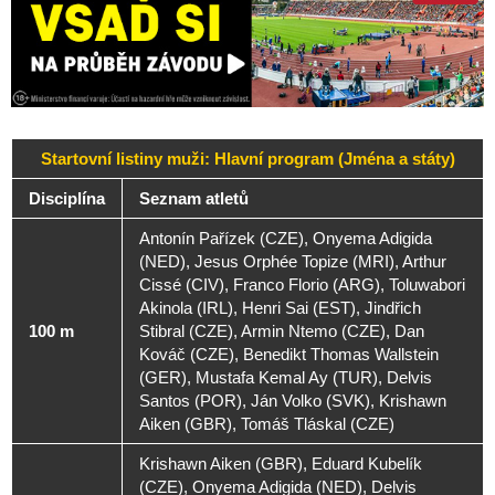
Startovní listiny muži: Hlavní program (Jména a státy)
Disciplína
Seznam atletů
Antonín Pařízek (CZE), Onyema Adigida
(NED), Jesus Orphée Topize (MRI), Arthur
Cissé (CIV), Franco Florio (ARG), Toluwabori
Akinola (IRL), Henri Sai (EST), Jindřich
100 m
Stibral (CZE), Armin Ntemo (CZE), Dan
Kováč (CZE), Benedikt Thomas Wallstein
(GER), Mustafa Kemal Ay (TUR), Delvis
Santos (POR), Ján Volko (SVK), Krishawn
Aiken (GBR), Tomáš Tláskal (CZE)
Krishawn Aiken (GBR), Eduard Kubelík
(CZE), Onyema Adigida (NED), Delvis