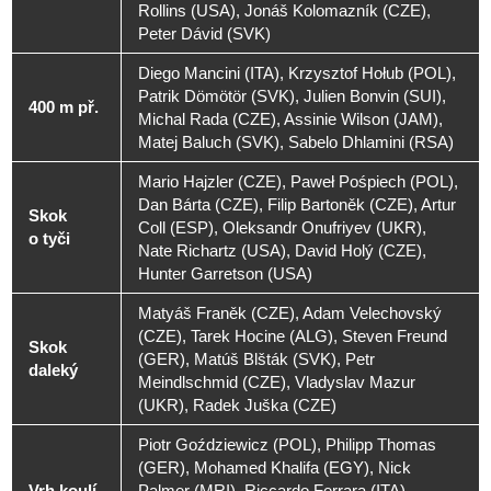
Rollins (USA), Jonáš Kolomazník (CZE),
Peter Dávid (SVK)
Diego Mancini (ITA), Krzysztof Hołub (POL),
Patrik Dömötör (SVK), Julien Bonvin (SUI),
400 m př.
Michal Rada (CZE), Assinie Wilson (JAM),
Matej Baluch (SVK), Sabelo Dhlamini (RSA)
Mario Hajzler (CZE), Paweł Pośpiech (POL),
Dan Bárta (CZE), Filip Bartoněk (CZE), Artur
Skok
Coll (ESP), Oleksandr Onufriyev (UKR),
o tyči
Nate Richartz (USA), David Holý (CZE),
Hunter Garretson (USA)
Matyáš Franěk (CZE), Adam Velechovský
(CZE), Tarek Hocine (ALG), Steven Freund
Skok
(GER), Matúš Blšták (SVK), Petr
daleký
Meindlschmid (CZE), Vladyslav Mazur
(UKR), Radek Juška (CZE)
Piotr Goździewicz (POL), Philipp Thomas
(GER), Mohamed Khalifa (EGY), Nick
Vrh koulí
Palmer (MRI), Riccardo Ferrara (ITA),