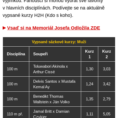
výjimkou. Fanoušci si mohou vybrat své favority
v hlavních disciplínách. Podívejte se na aktuálně
vypsané kurzy H2H (Kdo s koho).
Vsaď si na Memoriál Josefa Odložila ZDE
Vypsané sázkové kurzy: Muži
Kurz
Kurz
Disciplína
Soupeři
1
2
Toluwabori Akinola x
100 m
1,30
3,03
Arthur Cissé
Delvis Santos x Mustafa
100 m
1,24
3,42
Kemal Ay
Benedikt Thomas
100 m
1,35
2,79
Wallstein x Ján Volko
Jamal Britt x Damian
110 m př.
1,11
5,05
Czykier