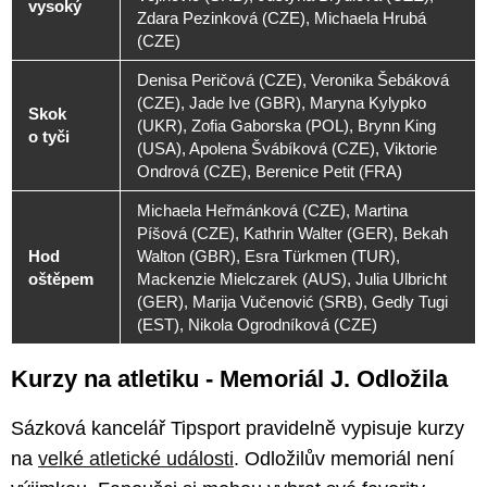
vysoký
Zdara Pezinková (CZE), Michaela Hrubá
(CZE)
Denisa Peričová (CZE), Veronika Šebáková
(CZE), Jade Ive (GBR), Maryna Kylypko
Skok
(UKR), Zofia Gaborska (POL), Brynn King
o tyči
(USA), Apolena Švábíková (CZE), Viktorie
Ondrová (CZE), Berenice Petit (FRA)
Michaela Heřmánková (CZE), Martina
Píšová (CZE), Kathrin Walter (GER), Bekah
Hod
Walton (GBR), Esra Türkmen (TUR),
oštěpem
Mackenzie Mielczarek (AUS), Julia Ulbricht
(GER), Marija Vučenović (SRB), Gedly Tugi
(EST), Nikola Ogrodníková (CZE)
Kurzy na atletiku - Memoriál J. Odložila
Sázková kancelář Tipsport pravidelně vypisuje kurzy
na
velké atletické události
. Odložilův memoriál není