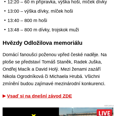
12:20 – 60 m přípravka, výška hoši, míček dívky
13:00 – výška dívky, míček hoši
13:40 – 800 m hoši
13:48 – 800 m dívky, trojskok muži
Hvězdy Odložilova memoriálu
Domácí fanoušci poženou vpřed české naděje. Na
ploše se představí Tomáš Staněk, Radek Juška,
Ondřej Macík a David Holý. Mezi ženami zazáří
Nikola Ogrodníková či Michaela Hrubá. Všichni
zmínění budou zajímavé mezinárodní konkurenci.
Vsaď si na dnešní závod ZDE