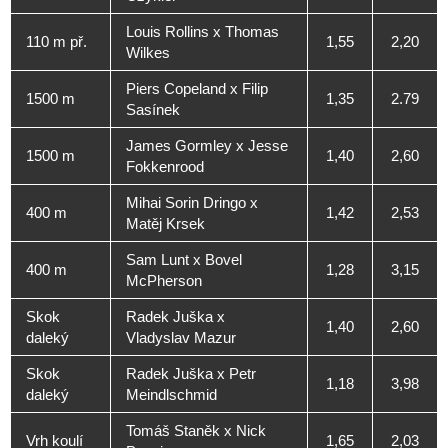
Louis Rollins x Thomas
110 m př.
1,55
2,20
Wilkes
Piers Copeland x Filip
1500 m
1,35
2.79
Sasínek
James Gormley x Jesse
1500 m
1,40
2,60
Fokkenrood
Mihai Sorin Dringo x
400 m
1,42
2,53
Matěj Krsek
Sam Lunt x Bovel
400 m
1,28
3,15
McPherson
Skok
Radek Juška x
1,40
2,60
daleký
Vladyslav Mazur
Skok
Radek Juška x Petr
1,18
3,98
daleký
Meindlschmid
Tomáš Staněk x Nick
Vrh koulí
1,65
2,03