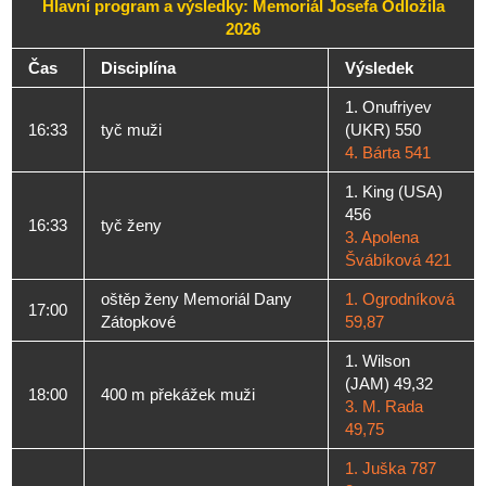
Hlavní program a výsledky: Memoriál Josefa Odložila
2026
Čas
Disciplína
Výsledek
1. Onufriyev
16:33
tyč muži
(UKR) 550
4. Bárta 541
1. King (USA)
456
16:33
tyč ženy
3. Apolena
Švábíková 421
oštěp ženy Memoriál Dany
1. Ogrodníková
17:00
Zátopkové
59,87
1. Wilson
(JAM) 49,32
18:00
400 m překážek muži
3. M. Rada
49,75
1. Juška 787