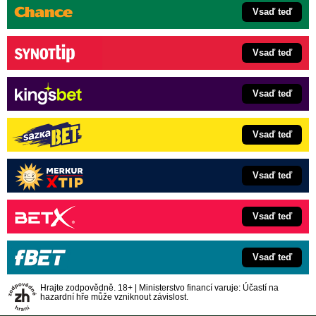
Vsaď teď
Vsaď teď
Vsaď teď
Vsaď teď
Vsaď teď
Vsaď teď
Vsaď teď
Hrajte zodpovědně. 18+ | Ministerstvo financí varuje: Účastí na
hazardní hře může vzniknout závislost.