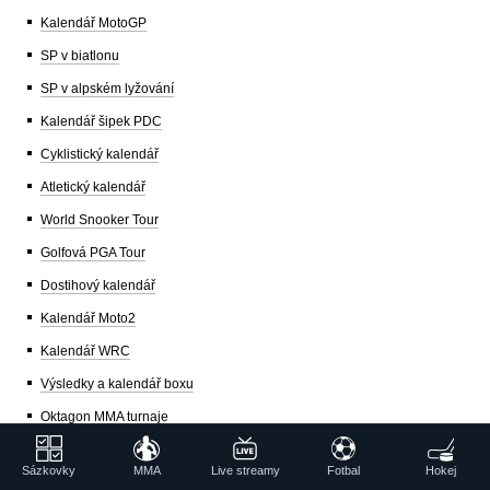
Kalendář MotoGP
SP v biatlonu
SP v alpském lyžování
Kalendář šipek PDC
Cyklistický kalendář
Atletický kalendář
World Snooker Tour
Golfová PGA Tour
Dostihový kalendář
Kalendář Moto2
Kalendář WRC
Výsledky a kalendář boxu
Oktagon MMA turnaje
Sázkovky
MMA
Live streamy
Fotbal
Hokej