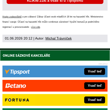
KLIKNI ZDE a vsaď si u Tipsportu
Hrajte zodpovědně
a pro zábavu! Zákaz účasti osob mladších 18 let na hazardní hře. Ministerstvo
financí varuje: Účastí na hazardní hře může vzniknout závislost! Využití bonusů je podmíněno
registrací u provozovatele -
více zde
.
01.06.2026 20:12
| Autor:
Michal Trávníček
ONLINE SÁZKOVÉ KANCELÁŘE
Vsaď teď
Vsaď teď
Vsaď teď