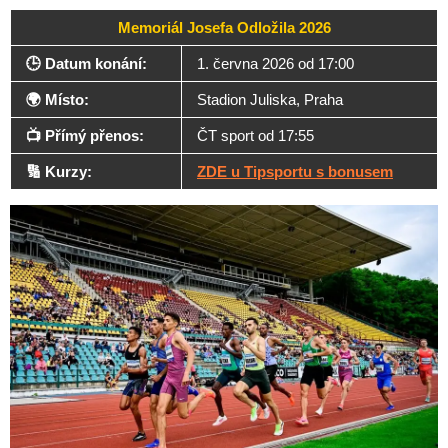
Memoriál Josefa Odložila 2026
🕒 Datum konání:
1. června 2026 od 17:00
🌍 Místo:
Stadion Juliska, Praha
📺 Přímý přenos:
ČT sport od 17:55
🔢 Kurzy:
ZDE u Tipsportu s bonusem