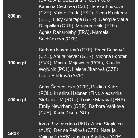
Kateřina Čechová (CZE), Tereza Fusková
(CZE), Valme Prado (ESP), Elena Kluskens
800 m
(BEL), Lucy Armitage (GBR), Georgia-Maria
Despollari (GRE), Msgana Hailu (ETH),
Agnès Raharolahy (FRA), Marcela
Suchánková (CZE)
Barbora Navrátilová (CZE), Ester Bendová
(CZE), Amira Never (GER), Viktória Forster
100 m př.
(SVK), Marika Majewska (POL), Klaudia
Wojtunik (POL), Helena Jiranová (CZE),
Laura Frličková (SVK)
Anna Červenková (CZE), Paulina Kubis
(POL), Kristiina Halonen (FIN), Alexandra
400 m př.
Ștefania Uță (ROU), Louise Maraval (FRA),
Emily Newnham (GBR), Barbora Vaňková
(CZE), Karin Disch (SUI)
Iryna Bezsmertna (UKR), Annie Stapleton
(AUS), Denisa Pešová (CZE), Natalija
Skok
Vojinović (SRB), Justýna Brýdlová (CZE),