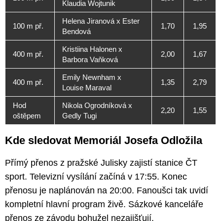
Klaudia Wojtunik
Helena Jiranová x Ester
100 m př.
1,70
1,95
Bendová
Kristiina Halonen x
400 m př.
2,00
1,67
Barbora Vaňková
Emily Newnham x
400 m př.
1,35
2,79
Louise Maraval
Hod
Nikola Ogrodníková x
2,20
1,55
oštěpem
Gedly Tugi
Kde sledovat Memoriál Josefa Odložila
Přímý přenos z pražské Julisky zajistí stanice ČT
sport. Televizní vysílání začíná v 17:55. Konec
přenosu je naplánován na 20:00. Fanoušci tak uvidí
kompletní hlavní program živě. Sázkové kanceláře
přenos ze závodu bohužel nezajišťují.