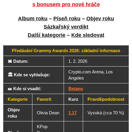
s bonusem pro nové hráče
Album roku
–
Píseň roku
–
Objev roku
Sázkařský verdikt
Další kategorie
–
Kde sledovat
Předávání Grammy Awards 2026: základní informace
📅 Datum:
1. 2. 2026
Crypto.com Arena, Los
🏛️ Kde se vyhlašuje:
Angeles
🎫 Kde si vsadit:
Betano
Kategorie
Favorit
Kurz
Pravděpodobnost
Objev
Olivia Dean
1.17
Vysoká (cca 70 %)
roku
KPop