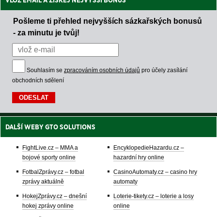
VLOŽ EMAIL A ZÍSKEJ NEJVYŠŠÍ BONUS
Pošleme ti přehled nejvyšších sázkařských bonusů
- za minutu je tvůj!
Souhlasím se
zpracováním osobních údajů
pro účely zasílání
obchodních sdělení
DALŠÍ WEBY GTO SOLUTIONS
FightLive.cz – MMA a
EncyklopedieHazardu.cz –
bojové sporty online
hazardní hry online
FotbalZprávy.cz – fotbal
CasinoAutomaty.cz – casino hry
zprávy aktuálně
automaty
HokejZprávy.cz – dnešní
Loterie-tikety.cz – loterie a losy
hokej zprávy online
online