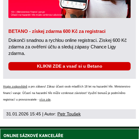
BETANO - získej zdarma 600 Kč za registraci
Dokonči snadnou a rychlou online registraci. Získej 600 Kč
zdarma za ověření účtu a sleduj zápasy Chance Ligy
zdarma.
KLIKNI ZDE a vsaď si u Betano
Hrajte zodpovědně
a pro zábavu! Zákaz účasti osob mladších 18 let na hazardní hře. Ministerstvo
financí varuje: Účastí na hazardní hře může vzniknout závislost! Využití bonusů je podmíněno
registrací u provozovatele -
více zde
.
31.01.2026 15:45
| Autor:
Petr Toušek
ONLINE SÁZKOVÉ KANCELÁŘE