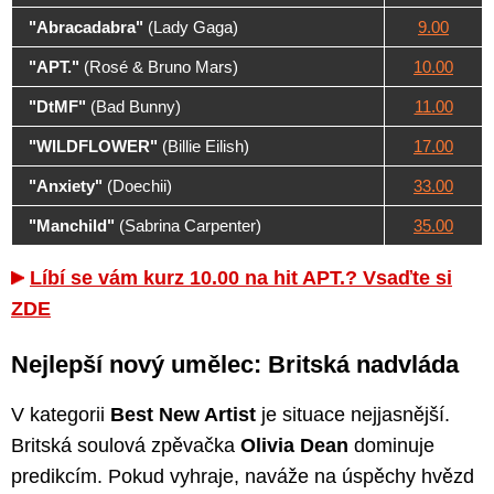
"Abracadabra"
(Lady Gaga)
9.00
"APT."
(Rosé & Bruno Mars)
10.00
"DtMF"
(Bad Bunny)
11.00
"WILDFLOWER"
(Billie Eilish)
17.00
"Anxiety"
(Doechii)
33.00
"Manchild"
(Sabrina Carpenter)
35.00
Líbí se vám kurz 10.00 na hit APT.? Vsaďte si
ZDE
Nejlepší nový umělec: Britská nadvláda
V kategorii
Best New Artist
je situace nejjasnější.
Britská soulová zpěvačka
Olivia Dean
dominuje
predikcím. Pokud vyhraje, naváže na úspěchy hvězd