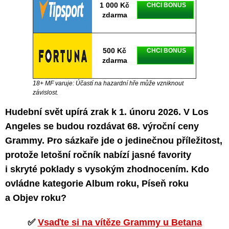
1 000 Kč
CHCI BONUS
zdarma
500 Kč
CHCI BONUS
zdarma
18+ MF varuje: Účastí na hazardní hře může vzniknout
závislost.
Hudební svět upírá zrak k 1. únoru 2026. V Los
Angeles se budou rozdávat 68. výroční ceny
Grammy. Pro sázkaře jde o jedinečnou příležitost,
protože letošní ročník nabízí jasné favority
i skryté poklady s vysokým zhodnocením. Kdo
ovládne kategorie Album roku, Píseň roku
a Objev roku?
✅
Vsaďte si na vítěze Grammy u Betana