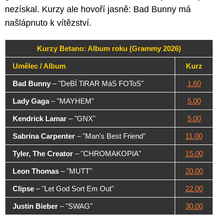
nezískal. Kurzy ale hovoří jasně: Bad Bunny má
našlápnuto k vítězství.
Kurzy Betano: Album roku (Grammy 2026)
Umělec / Album
Kurz
Bad Bunny
– "DeBÍ TiRAR MáS FOToS"
1.60
Lady Gaga
– "MAYHEM"
5.00
Kendrick Lamar
– "GNX"
5.00
Sabrina Carpenter
– "Man's Best Friend"
11.00
Tyler, The Creator
– "CHROMAKOPIA"
15.00
Leon Thomas
– "MUTT"
20.00
Clipse
– "Let God Sort Em Out"
22.00
Justin Bieber
– "SWAG"
30.00