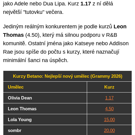
jako Adele nebo Dua Lipa. Kurz
1.17
z ní dělá
největší "tutovku" večera.
Jediným reálným konkurentem je podle kurzů
Leon
Thomas
(4.50), který má silnou podporu v R&B
komunitě. Ostatní jména jako Katseye nebo Addison
Rae jsou spíše do počtu s kurzy, které naznačují
minimální šanci na úspěch.
Kurzy Betano: Nejlepší nový umělec (Grammy 2026)
Umělec
Kurz
Olivia Dean
1.17
Leon Thomas
4.50
Lola Young
15.00
sombr
20.00