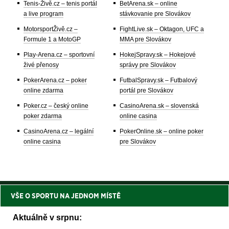
Tenis-Živě.cz – tenis portál
BetArena.sk – online
a live program
stávkovanie pre Slovákov
MotorsportŽivě.cz –
FightLive.sk – Oktagon, UFC a
Formule 1 a MotoGP
MMA pre Slovákov
Play-Arena.cz – sportovní
HokejSpravy.sk – Hokejové
živé přenosy
správy pre Slovákov
PokerArena.cz – poker
FutbalSpravy.sk – Futbalový
online zdarma
portál pre Slovákov
Poker.cz – český online
CasinoArena.sk – slovenská
poker zdarma
online casina
CasinoArena.cz – legální
PokerOnline.sk – online poker
online casina
pre Slovákov
VŠE O SPORTU NA JEDNOM MÍSTĚ
Aktuálně v srpnu: