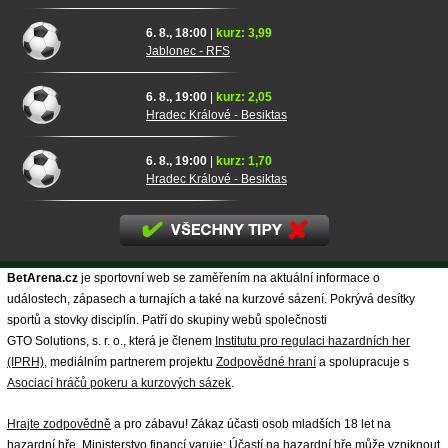
6. 8., 18:00
|
kurz: 3,99
Jablonec - RFS
6. 8., 19:00
|
kurz: 2,05
Hradec Králové - Besiktas
6. 8., 19:00
|
kurz: 1,70
Hradec Králové - Besiktas
BetArena.cz
je sportovní web se zaměřením na aktuální informace o
událostech, zápasech a turnajích a také na kurzové sázení. Pokrývá desítky
sportů a stovky disciplín. Patří do skupiny webů společnosti
GTO Solutions, s. r. o., která je členem
Institutu pro regulaci hazardních her
(IPRH)
, mediálním partnerem projektu
Zodpovědné hraní
a spolupracuje s
Asociací hráčů pokeru a kurzových sázek
.
Hrajte zodpovědně
a pro zábavu! Zákaz účasti osob mladších 18 let na
hazardní hře. Ministerstvo financí varuje: Účastí na hazardní hře může vzniknout