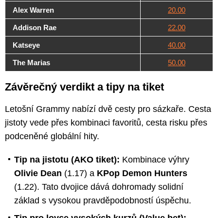
Alex Warren
20.00
Addison Rae
22.00
Katseye
40.00
The Marias
50.00
Závěrečný verdikt a tipy na tiket
Letošní Grammy nabízí dvě cesty pro sázkaře. Cesta
jistoty vede přes kombinaci favoritů, cesta risku přes
podceněné globální hity.
Tip na jistotu (AKO tiket):
Kombinace výhry
Olivie Dean
(1.17) a
KPop Demon Hunters
(1.22). Tato dvojice dává dohromady solidní
základ s vysokou pravděpodobností úspěchu.
Tip pro lovce vysokých kurzů (Value bet):