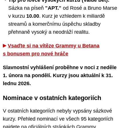
Sázka na píseň
"APT."
od Rosé a Bruno Marse
v kurzu
10.00
. Kurz je vzhledem k miliardě
streamů a komerčnímu úspěchu skladby
přehnaně vysoký a neodráží realitu.
Vsaďte si na vítěze Grammy u Betana
s bonusem pro nové hráče
Slavnostní vyhlášení proběhne v noci z neděle
1. února na pondělí. Kurzy jsou aktuální k 31.
lednu 2026.
Nominace v ostatních kategoriích
V ostatních kategoriích nebyly vypsány sázkové
kurzy. Přehled nominací ve všech 95 kategoriích
najdete
na oficiálních stránkách Grammy
.