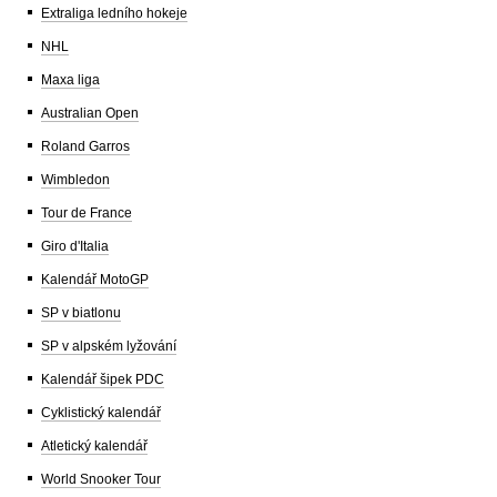
Extraliga ledního hokeje
NHL
Maxa liga
Australian Open
Roland Garros
Wimbledon
Tour de France
Giro d'Italia
Kalendář MotoGP
SP v biatlonu
SP v alpském lyžování
Kalendář šipek PDC
Cyklistický kalendář
Atletický kalendář
World Snooker Tour