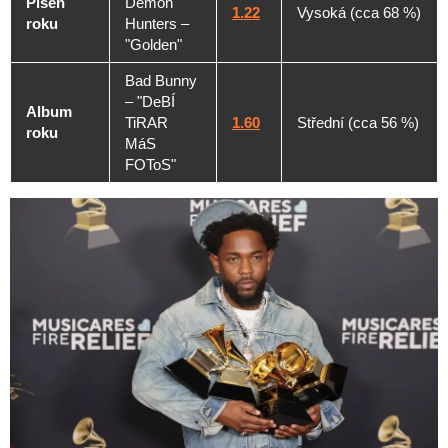
Píseň
Demon
1.22
Vysoká (cca 68 %)
roku
Hunters –
"Golden"
Bad Bunny
– "DeBÍ
Album
TiRAR
1.60
Střední (cca 56 %)
roku
MáS
FOToS"