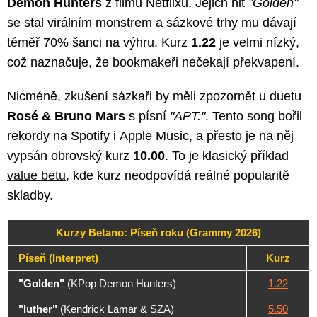
Demon Hunters
z filmu Netflixu. Jejich hit
"Golden"
se stal virálním monstrem a sázkové trhy mu dávají
téměř 70% šanci na výhru. Kurz
1.22
je velmi nízký,
což naznačuje, že bookmakeři nečekají překvapení.
Nicméně, zkušení sázkaři by měli zpozornět u duetu
Rosé & Bruno Mars
s písní
"APT."
. Tento song bořil
rekordy na Spotify i Apple Music, a přesto je na něj
vypsán obrovský kurz
10.00
. To je klasický příklad
value betu
, kde kurz neodpovídá reálné popularitě
skladby.
Kurzy Betano: Píseň roku (Grammy 2026)
Píseň (Interpret)
Kurz
"Golden"
(KPop Demon Hunters)
1.22
"luther"
(Kendrick Lamar & SZA)
5.50