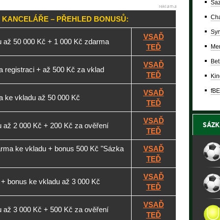
Saz
Cha
 KANCELÁŘE – PŘEHLED BONUSŮ:
Syn
VSAĎ
u až 50 000 Kč + 1 000 Kč zdarma
TEĎ
Mer
Bet
VSAĎ
 registraci + až 500 Kč za vklad
TEĎ
Kin
fBE
VSAĎ
 ke vkladu až 50 000 Kč
TEĎ
VSAĎ
SÁZK
 až 2 000 Kč + 200 Kč za ověření
TEĎ
arma ke vkladu + bonus 500 Kč "Sázka
VSAĎ
TEĎ
VSAĎ
 + bonus ke vkladu až 3 000 Kč
TEĎ
VSAĎ
 až 3 000 Kč + 500 Kč za ověření
TEĎ