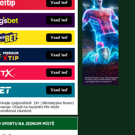
Vsaď teď
Vsaď teď
Vsaď teď
Vsaď teď
Vsaď teď
Vsaď teď
Hrajte zodpovědně. 18+ | Ministerstvo financí
varuje: Účastí na hazardní hře může
vzniknout závislost.
O SPORTU NA JEDNOM MÍSTĚ