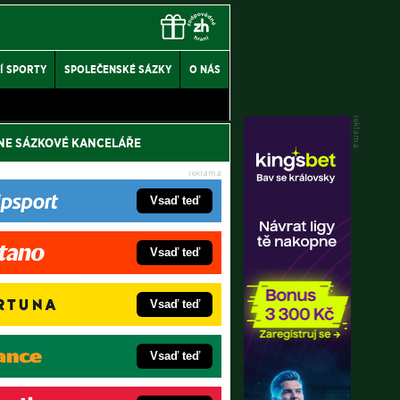
Í SPORTY
SPOLEČENSKÉ SÁZKY
O NÁS
NE SÁZKOVÉ KANCELÁŘE
Vsaď teď
Vsaď teď
Vsaď teď
Vsaď teď