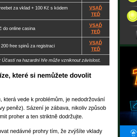
reebet za vklad + 100 Kč s kódem
VSAĎ
TEĎ
VSAĎ
 do online casina
TEĎ
VSAĎ
00 free spinů za registraci
TEĎ
e: Účastí na hazardní hře může vzniknout závislost.
íze, které si nemůžete dovolit
u, která vede k problémům, je nedodržování
vy peněz). Sázení je zábava, nikoliv způsob
mit proher a ten striktně dodržujte.
at nedávné prohry tím, že zvýšíte vklady