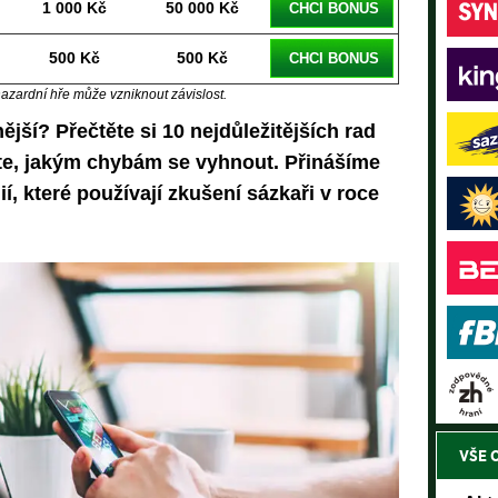
1 000 Kč
50 000 Kč
CHCI BONUS
500 Kč
500 Kč
CHCI BONUS
hazardní hře může vzniknout závislost.
jší? Přečtěte si 10 nejdůležitějších rad
ěte, jakým chybám se vyhnout. Přinášíme
gií, které používají zkušení sázkaři v roce
VŠE 