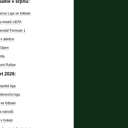
uálně v srpnu:
nce Liga ve fotbale
a mistrů UEFA
endář Formule 1
v atletice
 Open
lta
um Rallye
rt 2026:
opská liga
ferenční liga
ve fotbale
a národů
v hokeji