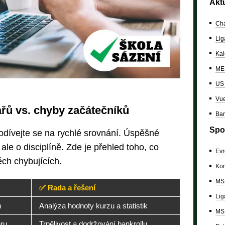
Akt
Cha
Lig
Kal
ME 
US
Vue
řů vs. chyby začátečníků
Bar
Spo
odívejte se na rychlé srovnání. Úspěšné
ale o disciplíně. Zde je přehled toho, co
Evr
ěch chybujících.
Kon
MS 
✅ Rada a řešení
Lig
m
Analýza hodnoty kurzu a statistik
MS 
ru
Trpělivost a dodržování bankrollu