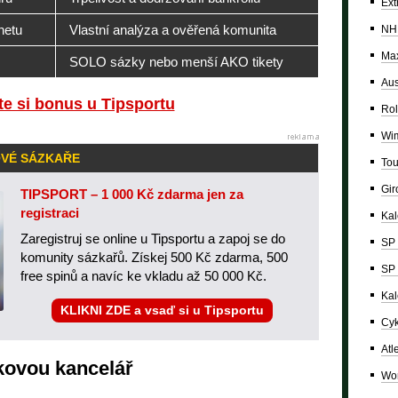
Ext
netu
Vlastní analýza a ověřená komunita
NH
Max
SOLO sázky nebo menší AKO tikety
Aus
e si bonus u Tipsportu
Rol
Wi
OVÉ SÁZKAŘE
Tou
Giro
TIPSPORT – 1 000 Kč zdarma jen za
registraci
Ka
Zaregistruj se online u Tipsportu a zapoj se do
SP 
komunity sázkařů. Získej 500 Kč zdarma, 500
SP 
free spinů a navíc ke vkladu až 50 000 Kč.
Kal
KLIKNI ZDE a vsaď si u Tipsportu
Cyk
Atl
zkovou kancelář
Wor