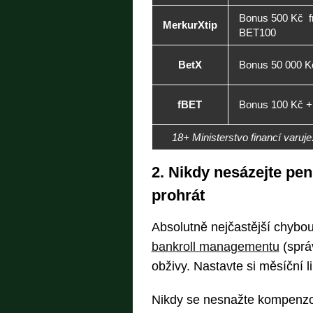
Bonus 500 Kč f
MerkurXtip
BET100
BetX
Bonus 50 000 Kč
fBET
Bonus 100 Kč + 2
18+ Ministerstvo financí varuj
2. Nikdy nesázejte pen
prohrát
Absolutně nejčastější chybo
bankroll managementu
(sprá
obživy. Nastavte si měsíční li
Nikdy se nesnažte kompenzov