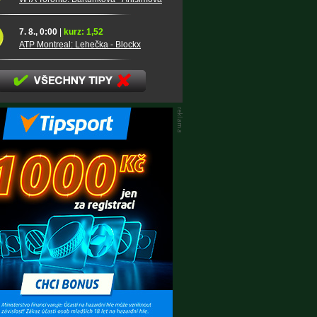
7. 8., 0:00
|
kurz: 1,52
ATP Montreal: Lehečka - Blockx