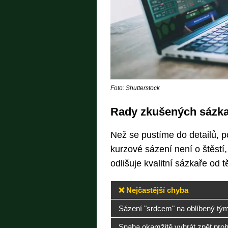
Foto: Shutterstock
Rady zkušených sázka
Než se pustíme do detailů, p
kurzové sázení není o štěstí, 
odlišuje kvalitní sázkaře od t
❌ Nejčastější chyba
Sázení "srdcem" na oblíbený tý
Snaha okamžitě vyhrát zpět proh