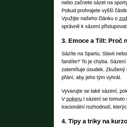
nebo začnete sázet na sporty
Pokud prohrajete vyšší částku,
Využijte našeho článku o
zod
správně k sázení přistupovat
3. Emoce a Tilt: Proč 
Sázíte na Spartu, Slavii neb
fandíte? To je chyba. Sázen
zatemňuje úsudek. Zkušený s
přání, aby jeho tým vyhrál.
Vyvarujte se také sázení, po
V
pokeru
i sázení se tomuto s
iracionální rozhodnutí, který
4. Tipy a triky na kur