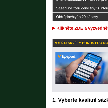
Sázení na "zaručené tipy" z inter
Obří "plachty" s 20 zápasy
Klikněte ZDE a vyzvednět
VYUŽIJ SKVĚLÝ BONUS PRO N
1. Vyberte kvalitní sá