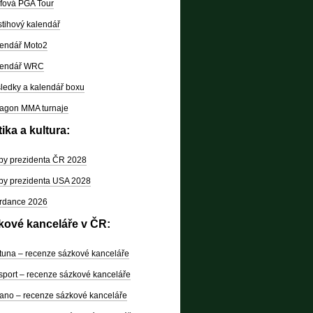
fová PGA Tour
tihový kalendář
endář Moto2
lendář WRC
ledky a kalendář boxu
agon MMA turnaje
tika a kultura:
by prezidenta ČR 2028
by prezidenta USA 2028
rdance 2026
kové kanceláře v ČR:
tuna – recenze sázkové kanceláře
sport – recenze sázkové kanceláře
ano – recenze sázkové kanceláře