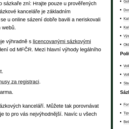
Gol
ro sázkaře zní: Hrajte pouze u prověřených
Dos
sázkové kanceláře je základním
e u online sázení dobře bavili a neriskovali
Kal
h webů.
Ka
Výs
je výhradně s
licencovanými sázkovými
Okt
olení od MFČR. Mezi hlavní výhody legálního
Poli
Vol
t.
Vol
nusy za registraci
.
Sta
darma.
Sáz
For
sázkových kanceláří. Můžete tak porovnávat
 je to pro vás nejvýhodnější. Navíc u všech
Tip
Bet