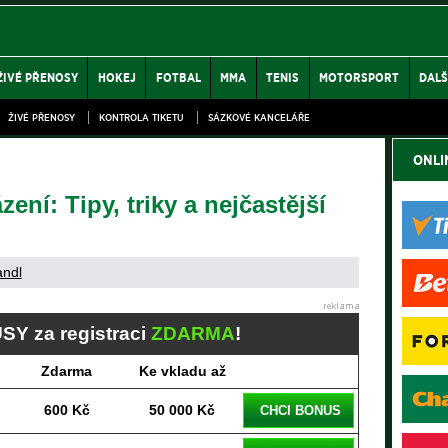
ŽIVÉ PŘENOSY
HOKEJ
FOTBAL
MMA
TENIS
MOTORSPORT
DALŠ
ŽIVÉ PŘENOSY
KONTROLA TIKETU
SÁZKOVÉ KANCELÁŘE
ONLI
ení: Tipy, triky a nejčastější
andl
SY za registraci
ZDARMA
!
Zdarma
Ke vkladu až
600 Kč
50 000 Kč
CHCI BONUS