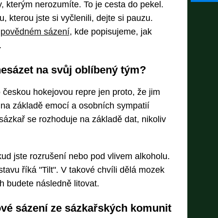
, kterým nerozumíte. To je cesta do pekel.
 kterou jste si vyčlenili, dejte si pauzu.
povědném sázení
, kde popisujeme, jak
.
nesázet na svůj oblíbený tým?
o českou hokejovou repre jen proto, že jim
í na základě emocí a osobních sympatií
ázkař se rozhoduje na základě dat, nikoliv
kud jste rozrušení nebo pod vlivem alkoholu.
tavu říká "Tilt". V takové chvíli dělá mozek
ch budete následně litovat.
zové sázení ze sázkařských komunit