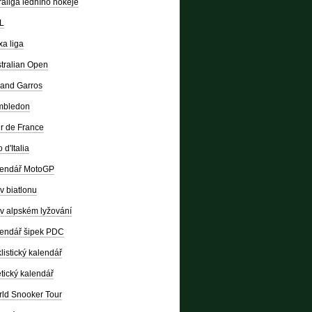
raliga ledního hokeje
L
a liga
tralian Open
and Garros
mbledon
r de France
 d'Italia
lendář MotoGP
v biatlonu
v alpském lyžování
endář šipek PDC
listický kalendář
etický kalendář
ld Snooker Tour