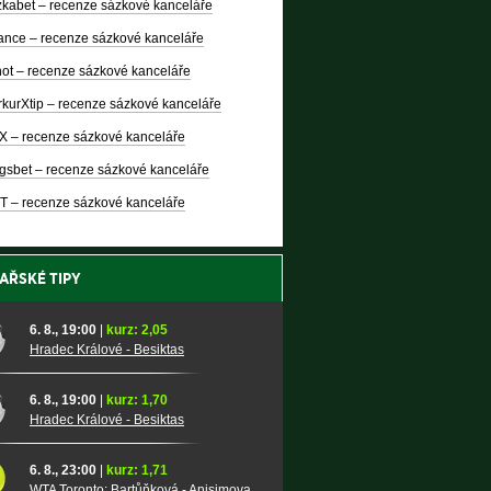
kabet – recenze sázkové kanceláře
nce – recenze sázkové kanceláře
ot – recenze sázkové kanceláře
kurXtip – recenze sázkové kanceláře
X – recenze sázkové kanceláře
gsbet – recenze sázkové kanceláře
T – recenze sázkové kanceláře
AŘSKÉ TIPY
6. 8., 19:00
|
kurz: 2,05
Hradec Králové - Besiktas
6. 8., 19:00
|
kurz: 1,70
Hradec Králové - Besiktas
6. 8., 23:00
|
kurz: 1,71
WTA Toronto: Bartůňková - Anisimova