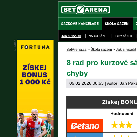
SÁZKOVÉ KANCELÁŘE
ŠKOLA SÁZENÍ
JAK SI VSADIT
NA CO SÁZET
TYPY SÁZEK
BetArena.cz
>
Škola sázení
>
Jak si vsadit
8 rad pro kurzové sáz
chyby
05.02.2026 08:53
| Autor:
Jan Pak
Získej BONU
Hodnocení