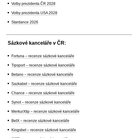
Volby prezidenta ČR 2028
Volby prezidenta USA 2028
Stardance 2026
Sázkové kanceláře v ČR:
Fortuna – recenze sázkové kanceláře
Tipsport – recenze sázkové kanceláře
Betano – recenze sázkové kanceláře
Sazkabet – recenze sázkové kanceláře
Chance – recenze sázkové kanceláře
Synot – recenze sázkové kanceláře
MerkurXtip – recenze sázkové kanceláře
BetX – recenze sázkové kanceláře
Kingsbet – recenze sázkové kanceláře