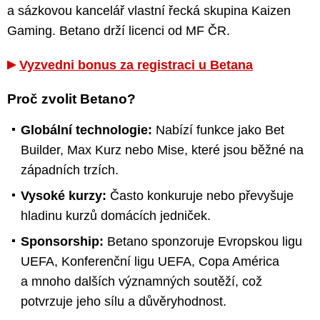
a sázkovou kancelář vlastní řecká skupina Kaizen
Gaming. Betano drží licenci od MF ČR.
Vyzvedni bonus za registraci u Betana
Proč zvolit Betano?
Globální technologie:
Nabízí funkce jako Bet
Builder, Max Kurz nebo Mise, které jsou běžné na
západních trzích.
Vysoké kurzy:
Často konkuruje nebo převyšuje
hladinu kurzů domácích jedniček.
Sponsorship:
Betano sponzoruje Evropskou ligu
UEFA, Konferenční ligu UEFA, Copa América
a mnoho dalších významných soutěží, což
potvrzuje jeho sílu a důvěryhodnost.