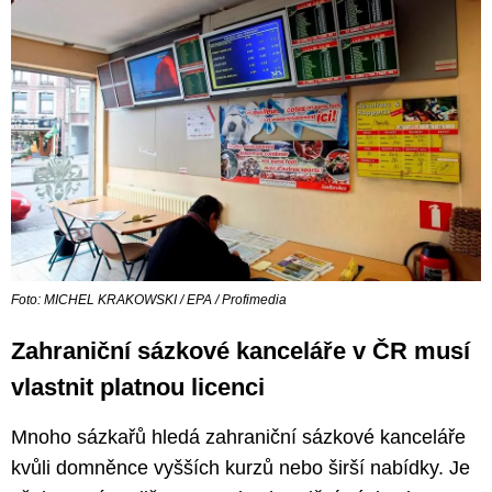
Foto: MICHEL KRAKOWSKI / EPA / Profimedia
Zahraniční sázkové kanceláře v ČR musí
vlastnit platnou licenci
Mnoho sázkařů hledá zahraniční sázkové kanceláře
kvůli domněnce vyšších kurzů nebo širší nabídky. Je