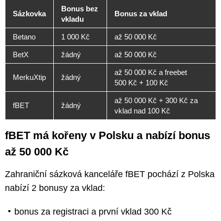
Bonus bez
Sázkovka
Bonus za vklad
vkladu
Betano
1 000 Kč
až 50 000 Kč
BetX
žádný
až 50 000 Kč
až 50 000 Kč a freebet
MerkuXtip
žádný
500 Kč + 100 Kč
až 50 000 Kč + 300 Kč za
fBET
žádný
vklad nad 100 Kč
fBET má kořeny v Polsku a nabízí bonus
až 50 000 Kč
Zahraniční sázková kanceláře fBET pochází z Polska
nabízí 2 bonusy za vklad:
bonus za registraci a první vklad 300 Kč