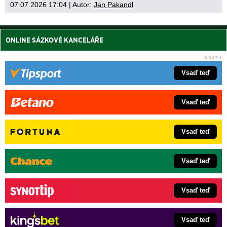
07.07.2026 17:04
| Autor:
Jan Pakandl
ONLINE SÁZKOVÉ KANCELÁŘE
Vsaď teď
Vsaď teď
Vsaď teď
Vsaď teď
Vsaď teď
Vsaď teď