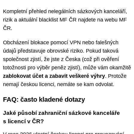
Kompletní přehled nelegálních sázkových kanceláří,
rizik a aktuální blacklist MF ČR najdete na webu MF
ČR.
Obcházení blokace pomocí VPN nebo falešných
údajů představuje obrovské riziko. Pokud taková
společnost zjistí, že jste z Česka (což při ověření
totožnosti pro výběr peněz zjistí), může vám okamžitě
zablokovat účet a zabavit veškeré výhry
. Protože
nemají českou licenci, nemáte se kam odvolat.
FAQ: často kladené dotazy
Jaké působí zahraniční sázkové kanceláře
s licencí v ČR?