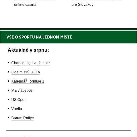
online casina
pre Slovákov
VŠE O SPORTU NA JEDNOM MÍSTĚ
Aktuálně v srpnu:
Chance Liga ve fotbale
Liga mistrů UEFA
Kalendář Formule 1
ME v atletice
US Open
Vuelta
Barum Rallye