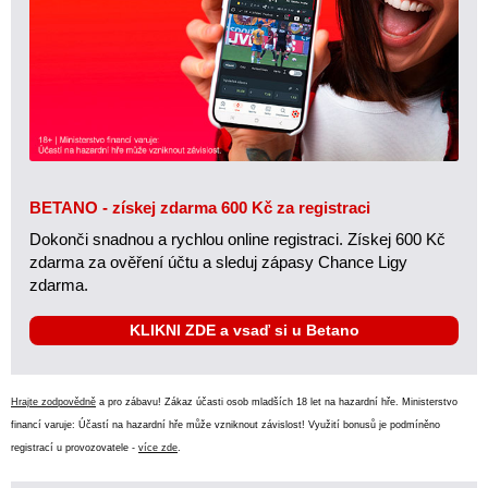
BETANO - získej zdarma 600 Kč za registraci
Dokonči snadnou a rychlou online registraci. Získej 600 Kč
zdarma za ověření účtu a sleduj zápasy Chance Ligy
zdarma.
KLIKNI ZDE a vsaď si u Betano
Hrajte zodpovědně
a pro zábavu! Zákaz účasti osob mladších 18 let na hazardní hře. Ministerstvo
financí varuje: Účastí na hazardní hře může vzniknout závislost! Využití bonusů je podmíněno
registrací u provozovatele -
více zde
.