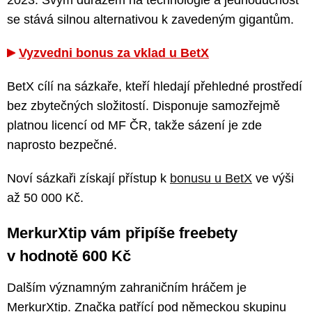
se stává silnou alternativou k zavedeným gigantům.
Vyzvedni bonus za vklad u BetX
BetX cílí na sázkaře, kteří hledají přehledné prostředí
bez zbytečných složitostí. Disponuje samozřejmě
platnou licencí od MF ČR, takže sázení je zde
naprosto bezpečné.
Noví sázkaři získají přístup k
bonusu u BetX
ve výši
až 50 000 Kč.
MerkurXtip vám připíše freebety
v hodnotě 600 Kč
Dalším významným zahraničním hráčem je
MerkurXtip. Značka patřící pod německou skupinu