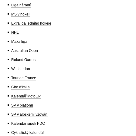
Liga národů
MS v hokeji
Extraliga ledního hokeje
NHL
Maxa liga
Australian Open
Roland Garros
Wimbledon
Tour de France
Giro d'Italia
Kalendář MotoGP
SP v biatlonu
SP v alpském lyžování
Kalendář šipek PDC
Cyklistický kalendář