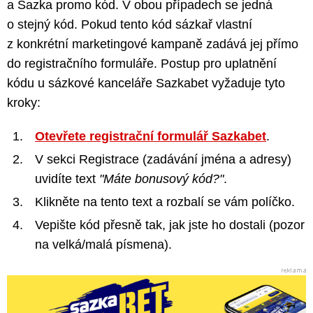
a Sazka promo kód. V obou případech se jedná
o stejný kód. Pokud tento kód sázkař vlastní
z konkrétní marketingové kampaně zadává jej přímo
do registračního formuláře. Postup pro uplatnění
kódu u sázkové kanceláře Sazkabet vyžaduje tyto
kroky:
Otevřete registrační formulář Sazkabet
.
V sekci Registrace (zadávání jména a adresy)
uvidíte text
"Máte bonusový kód?"
.
Klikněte na tento text a rozbalí se vám políčko.
Vepište kód přesně tak, jak jste ho dostali (pozor
na velká/malá písmena).