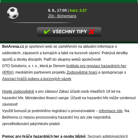
8. 8., 17:00
|
kurz: 2,57
Zlín - Bohemians
BetArena.cz
je sportovní web se zaměřením na aktuální informace o
událostech, zápasech a turnajích a také na kurzové sázení. Pokrývá desítky
sportů a stovky disciplín. Patří do skupiny webů společnosti
GTO Solutions, s. r. o., která je členem
Institutu pro regulaci hazardních her
(IPRH)
, mediálním partnerem projektu
Zodpovědné hraní
a spolupracuje s
Asociací hráčů pokeru a kurzových sázek
.
Hrajte zodpovědně
a pro zábavu! Zákaz účasti osob mladších 18 let na
hazardní hře. Ministerstvo financí varuje: Účastí na hazardní hře může vzniknout
závislost!
Využití bonusů je podmíněno registrací u provozovatele –
informace zde
. Na
BetArena.cz nejsou provozovány hazardní hry ani zde neprobíhá
zprostředkování jakýchkoliv plateb.
Pomoc pro hráče hazardních her a osoby blízké:
Seznam adiktologických