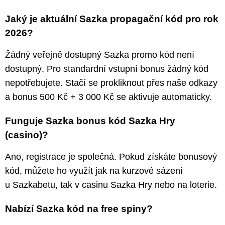
Jaký je aktuální Sazka propagační kód pro rok
2026?
Žádný veřejně dostupný Sazka promo kód není
dostupný. Pro standardní vstupní bonus žádný kód
nepotřebujete. Stačí se prokliknout přes naše odkazy
a bonus 500 Kč + 3 000 Kč se aktivuje automaticky.
Funguje Sazka bonus kód Sazka Hry
(casino)?
Ano, registrace je společná. Pokud získáte bonusový
kód, můžete ho využít jak na kurzové sázení
u Sazkabetu, tak v casinu Sazka Hry nebo na loterie.
Nabízí Sazka kód na free spiny?