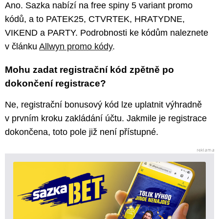
Ano. Sazka nabízí na free spiny 5 variant promo
kódů, a to PATEK25, CTVRTEK, HRATYDNE,
VIKEND a PARTY. Podrobnosti ke kódům naleznete
v článku
Allwyn promo kódy
.
Mohu zadat registrační kód zpětně po
dokončení registrace?
Ne, registrační bonusový kód lze uplatnit výhradně
v prvním kroku zakládání účtu. Jakmile je registrace
dokončena, toto pole již není přístupné.