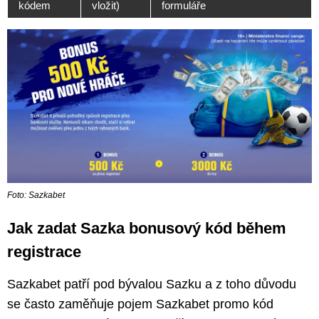
kódem
vložit)
formuláře
Foto: Sazkabet
Jak zadat Sazka bonusový kód během
registrace
Sazkabet patří pod bývalou Sazku a z toho důvodu
se často zaměňuje pojem Sazkabet promo kód