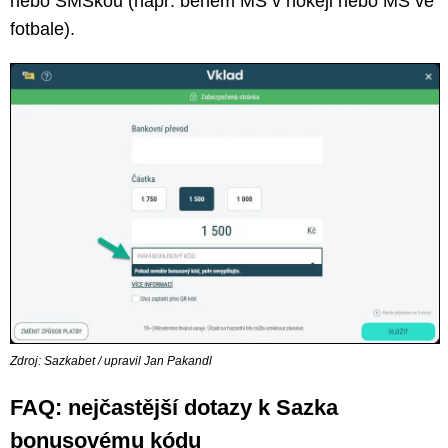
nebo SMSkou (např. během MS v hokeji nebo MS ve
fotbale).
Zdroj: Sazkabet / upravil Jan Pakandl
FAQ: nejčastější dotazy k Sazka
bonusovému kódu