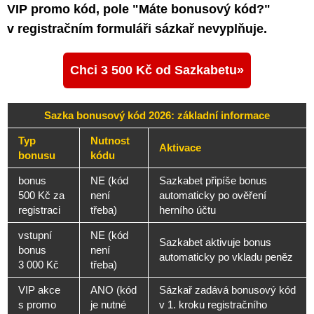
VIP promo kód, pole "Máte bonusový kód?"
v registračním formuláři sázkař nevyplňuje.
Chci 3 500 Kč od Sazkabetu
Sazka bonusový kód 2026: základní informace
Typ
Nutnost
Aktivace
bonusu
kódu
bonus
NE (kód
Sazkabet připíše bonus
500 Kč za
není
automaticky po ověření
registraci
třeba)
herního účtu
vstupní
NE (kód
Sazkabet aktivuje bonus
bonus
není
automaticky po vkladu peněz
3 000 Kč
třeba)
VIP akce
ANO (kód
Sázkař zadává bonusový kód
s promo
je nutné
v 1. kroku registračního