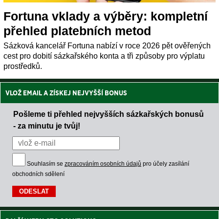
Fortuna vklady a výběry: kompletní
přehled platebních metod
Sázková kancelář Fortuna nabízí v roce 2026 pět ověřených
cest pro dobití sázkařského konta a tři způsoby pro výplatu
prostředků.
VLOŽ EMAIL A ZÍSKEJ NEJVYŠŠÍ BONUS
Pošleme ti přehled nejvyšších sázkařských bonusů
- za minutu je tvůj!
Souhlasím se
zpracováním osobních údajů
pro účely zasílání
obchodních sdělení