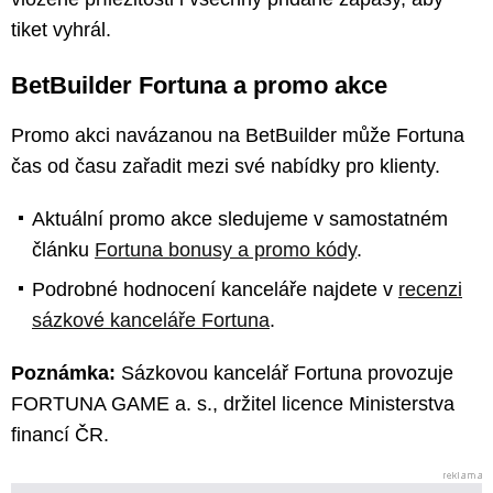
tiket vyhrál.
BetBuilder Fortuna a promo akce
Promo akci navázanou na BetBuilder může Fortuna
čas od času zařadit mezi své nabídky pro klienty.
Aktuální promo akce sledujeme v samostatném
článku
Fortuna bonusy a promo kódy
.
Podrobné hodnocení kanceláře najdete v
recenzi
sázkové kanceláře Fortuna
.
Poznámka:
Sázkovou kancelář Fortuna provozuje
FORTUNA GAME a. s., držitel licence Ministerstva
financí ČR.