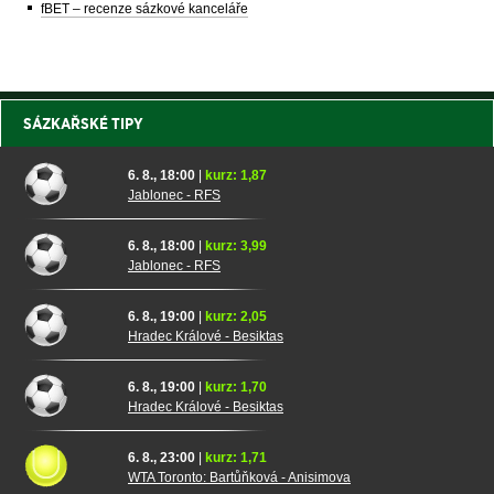
fBET – recenze sázkové kanceláře
SÁZKAŘSKÉ TIPY
6. 8., 18:00
|
kurz: 1,87
Jablonec - RFS
6. 8., 18:00
|
kurz: 3,99
Jablonec - RFS
6. 8., 19:00
|
kurz: 2,05
Hradec Králové - Besiktas
6. 8., 19:00
|
kurz: 1,70
Hradec Králové - Besiktas
6. 8., 23:00
|
kurz: 1,71
WTA Toronto: Bartůňková - Anisimova