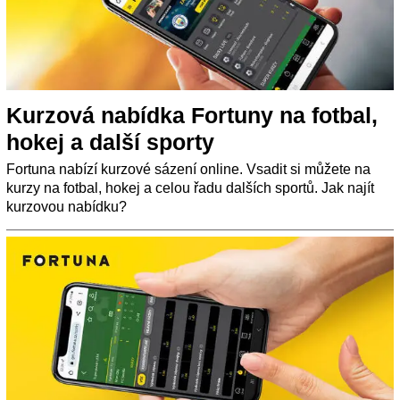
Kurzová nabídka Fortuny na fotbal,
hokej a další sporty
Fortuna nabízí kurzové sázení online. Vsadit si můžete na
kurzy na fotbal, hokej a celou řadu dalších sportů. Jak najít
kurzovou nabídku?