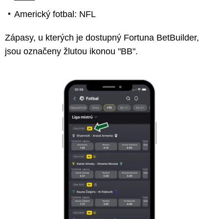
Americký fotbal: NFL
Zápasy, u kterých je dostupný Fortuna BetBuilder,
jsou označeny žlutou ikonou "BB".