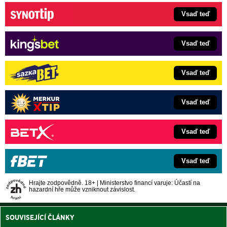
Vsaď teď
Vsaď teď
Vsaď teď
Vsaď teď
Vsaď teď
Vsaď teď
Hrajte zodpovědně. 18+ | Ministerstvo financí varuje: Účastí na
hazardní hře může vzniknout závislost.
SOUVISEJÍCÍ ČLÁNKY