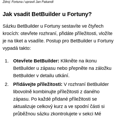
Zdroj: Fortuna / upravil Jan Pakandl
Jak vsadit BetBuilder u Fortuny?
Sázku BetBuilder u Fortuny sestavíte ve čtyřech
krocích: otevřete rozhraní, přidáte příležitosti, vložíte
je na tiket a vsadíte. Postup pro BetBuilder u Fortuny
vypadá takto:
Otevřete BetBuilder:
Klikněte na ikonu
BetBuilder u zápasu nebo přepněte na záložku
BetBuilder v detailu utkání.
Přidávejte příležitosti:
V rozhraní BetBuilder
libovolně kombinujte příležitosti z daného
zápasu. Po každé přidané příležitosti se
aktualizuje celkový kurz a ve spodní části si
průběžnou sázku zkontrolujete v sekci Mé