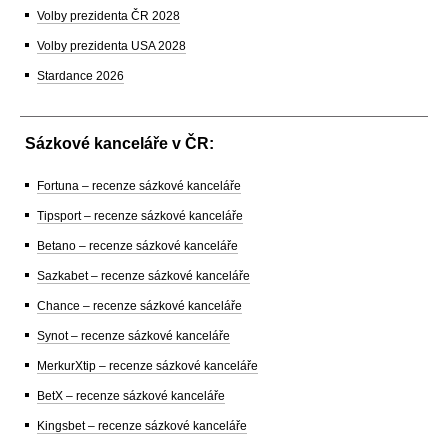
Volby prezidenta ČR 2028
Volby prezidenta USA 2028
Stardance 2026
Sázkové kanceláře v ČR:
Fortuna – recenze sázkové kanceláře
Tipsport – recenze sázkové kanceláře
Betano – recenze sázkové kanceláře
Sazkabet – recenze sázkové kanceláře
Chance – recenze sázkové kanceláře
Synot – recenze sázkové kanceláře
MerkurXtip – recenze sázkové kanceláře
BetX – recenze sázkové kanceláře
Kingsbet – recenze sázkové kanceláře