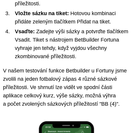
příležitosti.
Vložte sázku na tiket:
Hotovou kombinaci
přidáte zeleným tlačítkem Přidat na tiket.
Vsaďte:
Zadejte výši sázky a potvrďte tlačítkem
Vsadit. Tiket s nástrojem BetBuilder Fortuna
vyhraje jen tehdy, když vyjdou všechny
zkombinované příležitosti.
V našem testování funkce Betbuilder u Fortuny jsme
zvolili na jeden fotbalový zápas 4 různé sázkové
příležitosti. Ve shrnutí lze vidět ve spodní části
aplikace celkový kurz, výše sázky, možná výhra
a počet zvolených sázkových příležitostí "BB (4)".