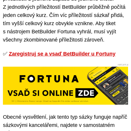
Z jednotlivých příležitostí BetBuilder průběžně počítá
jeden celkový kurz. Čím víc příležitostí sázkař přidá,
tím vyšší celkový kurz obvykle vznikne. Aby tiket
s nástrojem BetBuilder Fortuna vyhrál, musí vyjít
všechny zkombinované příležitosti zároveň.
✅
Zaregistruj se a vsaď BetBuilder u Fortuny
Obecné vysvětlení, jak tento typ sázky funguje napříč
sázkovými kancelářemi, najdete v samostatném