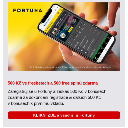
500 Kč ve freebetech a 500 free spinů zdarma
Zaregistruj se u Fortuny a získáš 500 Kč v bonusech
zdarma za dokončení registrace & dalších 500 Kč
v bonusech k prvnímu vkladu.
KLIKNI ZDE a vsaď si u Fortuny