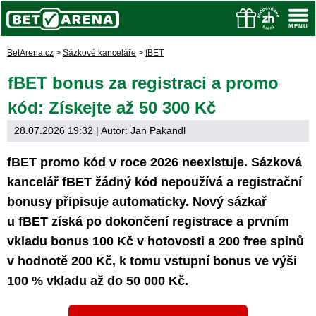
BetArena.cz
>
Sázkové kanceláře
>
fBET
fBET bonus za registraci a promo
kód: Získejte až 50 300 Kč
28.07.2026 19:32
| Autor:
Jan Pakandl
fBET promo kód v roce 2026 neexistuje. Sázková
kancelář fBET žádný kód nepoužívá a registrační
bonusy připisuje automaticky. Nový sázkař
u fBET získá po dokončení registrace a prvním
vkladu bonus 100 Kč v hotovosti a 200 free spinů
v hodnotě 200 Kč, k tomu vstupní bonus ve výši
100 % vkladu až do 50 000 Kč.