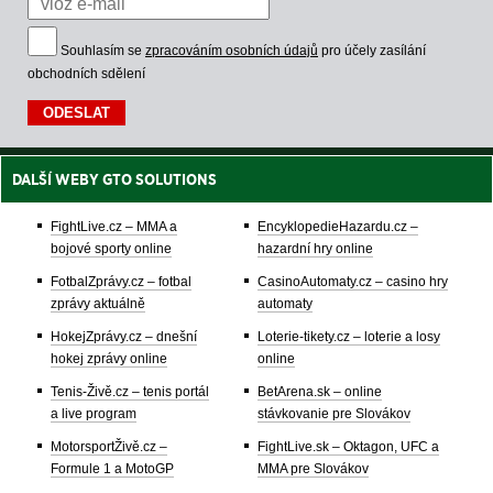
Souhlasím se
zpracováním osobních údajů
pro účely zasílání
obchodních sdělení
DALŠÍ WEBY GTO SOLUTIONS
FightLive.cz – MMA a
EncyklopedieHazardu.cz –
bojové sporty online
hazardní hry online
FotbalZprávy.cz – fotbal
CasinoAutomaty.cz – casino hry
zprávy aktuálně
automaty
HokejZprávy.cz – dnešní
Loterie-tikety.cz – loterie a losy
hokej zprávy online
online
Tenis-Živě.cz – tenis portál
BetArena.sk – online
a live program
stávkovanie pre Slovákov
MotorsportŽivě.cz –
FightLive.sk – Oktagon, UFC a
Formule 1 a MotoGP
MMA pre Slovákov