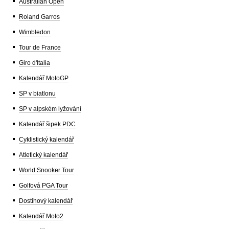
Australian Open
Roland Garros
Wimbledon
Tour de France
Giro d'Italia
Kalendář MotoGP
SP v biatlonu
SP v alpském lyžování
Kalendář šipek PDC
Cyklistický kalendář
Atletický kalendář
World Snooker Tour
Golfová PGA Tour
Dostihový kalendář
Kalendář Moto2