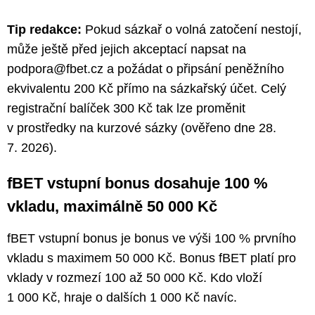
Tip redakce:
Pokud sázkař o volná zatočení nestojí,
může ještě před jejich akceptací napsat na
podpora@fbet.cz a požádat o připsání peněžního
ekvivalentu 200 Kč přímo na sázkařský účet. Celý
registrační balíček 300 Kč tak lze proměnit
v prostředky na kurzové sázky (ověřeno dne 28.
7. 2026).
fBET vstupní bonus dosahuje 100 %
vkladu, maximálně 50 000 Kč
fBET vstupní bonus je bonus ve výši 100 % prvního
vkladu s maximem 50 000 Kč. Bonus fBET platí pro
vklady v rozmezí 100 až 50 000 Kč. Kdo vloží
1 000 Kč, hraje o dalších 1 000 Kč navíc.