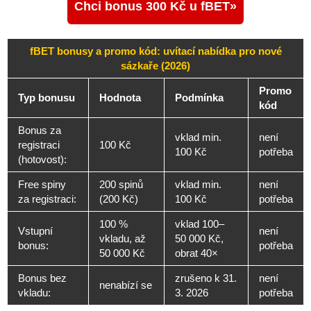
Chci bonus 300 Kč u fBET
fBET bonusy a promo kód: uvítací nabídka pro nové
sázkaře (2026)
Promo
Typ bonusu
Hodnota
Podmínka
kód
Bonus za
vklad min.
není
registraci
100 Kč
100 Kč
potřeba
(hotovost):
Free spiny
200 spinů
vklad min.
není
za registraci:
(200 Kč)
100 Kč
potřeba
100 %
vklad 100–
Vstupní
není
vkladu, až
50 000 Kč,
bonus:
potřeba
50 000 Kč
obrat 40×
Bonus bez
zrušeno k 31.
není
nenabízí se
vkladu:
3. 2026
potřeba