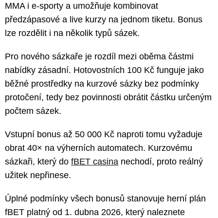
MMA i e-sporty a umožňuje kombinovat
předzápasové a live kurzy na jednom tiketu. Bonus
lze rozdělit i na několik typů sázek.
Pro nového sázkaře je rozdíl mezi oběma částmi
nabídky zásadní. Hotovostních 100 Kč funguje jako
běžné prostředky na kurzové sázky bez podmínky
protočení, tedy bez povinnosti obrátit částku určeným
počtem sázek.
Vstupní bonus až 50 000 Kč naproti tomu vyžaduje
obrat 40× na výherních automatech. Kurzovému
sázkaři, který do
fBET casina
nechodí, proto reálný
užitek nepřinese.
Úplné podmínky všech bonusů stanovuje herní plán
fBET platný od 1. dubna 2026, který naleznete