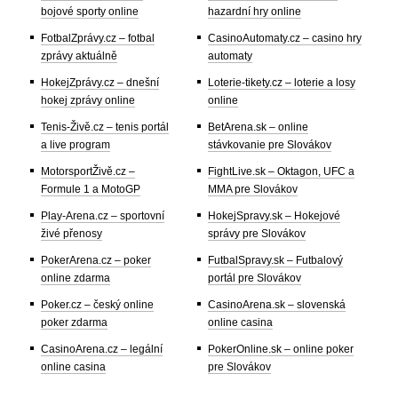
bojové sporty online
hazardní hry online
FotbalZprávy.cz – fotbal
CasinoAutomaty.cz – casino hry
zprávy aktuálně
automaty
HokejZprávy.cz – dnešní
Loterie-tikety.cz – loterie a losy
hokej zprávy online
online
Tenis-Živě.cz – tenis portál
BetArena.sk – online
a live program
stávkovanie pre Slovákov
MotorsportŽivě.cz –
FightLive.sk – Oktagon, UFC a
Formule 1 a MotoGP
MMA pre Slovákov
Play-Arena.cz – sportovní
HokejSpravy.sk – Hokejové
živé přenosy
správy pre Slovákov
PokerArena.cz – poker
FutbalSpravy.sk – Futbalový
online zdarma
portál pre Slovákov
Poker.cz – český online
CasinoArena.sk – slovenská
poker zdarma
online casina
CasinoArena.cz – legální
PokerOnline.sk – online poker
online casina
pre Slovákov