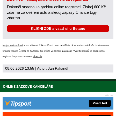
Dokonči snadnou a rychlou online registraci. Získej 600 Kč
zdarma za ověření účtu a sleduj zápasy Chance Ligy
zdarma.
KLIKNI ZDE a vsaď si u Betano
Hrajte zodpovědně
a pro zábavu! Zákaz účasti osob mladších 18 let na hazardní hře. Ministerstvo
financí varuje: Účastí na hazardní hře může vzniknout závislost! Využití bonusů je podmíněno
registrací u provozovatele -
více zde
.
08.06.2026 13:55
| Autor:
Jan Pakandl
ONLINE SÁZKOVÉ KANCELÁŘE
Vsaď teď