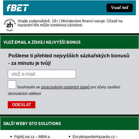
Vsaď teď
Hrajte zodpovědně. 18+ | Ministerstvo financí varuje: Účastí na
hazardní hře může vzniknout závislost.
VLOŽ EMAIL A ZÍSKEJ NEJVYŠŠÍ BONUS
Pošleme ti přehled nejvyšších sázkařských bonusů
- za minutu je tvůj!
Souhlasím se
zpracováním osobních údajů
pro účely zasílání
obchodních sdělení
DALŠÍ WEBY GTO SOLUTIONS
FightLive.cz – MMA a
EncyklopedieHazardu.cz –