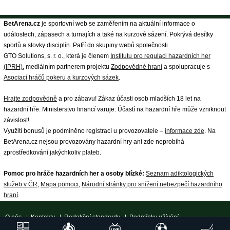
BetArena.cz
je sportovní web se zaměřením na aktuální informace o
událostech, zápasech a turnajích a také na kurzové sázení. Pokrývá desítky
sportů a stovky disciplín. Patří do skupiny webů společnosti
GTO Solutions, s. r. o., která je členem
Institutu pro regulaci hazardních her
(IPRH)
, mediálním partnerem projektu
Zodpovědné hraní
a spolupracuje s
Asociací hráčů pokeru a kurzových sázek
.
Hrajte zodpovědně
a pro zábavu! Zákaz účasti osob mladších 18 let na
hazardní hře. Ministerstvo financí varuje: Účastí na hazardní hře může vzniknout
závislost!
Využití bonusů je podmíněno registrací u provozovatele –
informace zde
. Na
BetArena.cz nejsou provozovány hazardní hry ani zde neprobíhá
zprostředkování jakýchkoliv plateb.
Pomoc pro hráče hazardních her a osoby blízké:
Seznam adiktologických
služeb v ČR
,
Mapa pomoci
,
Národní stránky pro snížení nebezpečí hazardního
hraní
.
O nás
|
Kontakty
|
Redakční standardy
|
Podmínky užívání
|
Zpracování osobních údajů a cookies
|
18+ Zodpovědné hraní
| ©