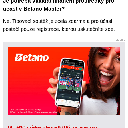
Je potřeba vkládat finanční prostředky pro
účast v Betano Master?
Ne. Tipovací soutěž je zcela zdarma a pro účast
postačí pouze registrace, kterou
uskutečníte zde
.
BETANO - získej zdarma 600 Kč za registraci