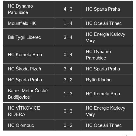
HC Dynamo
4 : 3
HC Sparta Praha
Pardubice
Mountfield HK
1 : 4
HC Oceláři Třinec
HC Energie Karlovy
Bílí Tygři Liberec
3 : 4
Vary
HC Dynamo
HC Kometa Brno
0 : 4
Pardubice
HC Škoda Plzeň
3 : 4
HC Sparta Praha
HC Sparta Praha
3 : 2
Rytíři Kladno
Banes Motor České
1 : 3
HC Kometa Brno
Budějovice
HC VÍTKOVICE
HC Energie Karlovy
0 : 3
RIDERA
Vary
HC Olomouc
0 : 3
HC Oceláři Třinec