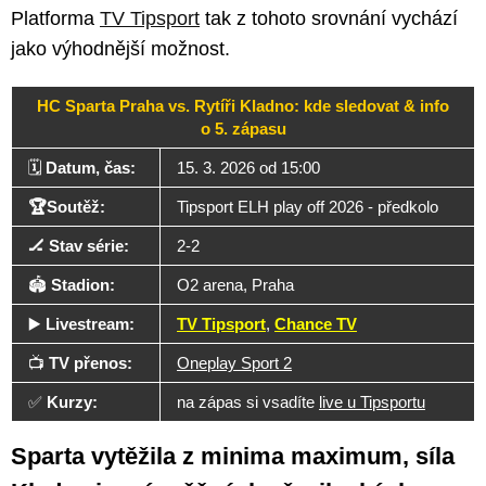
Platforma
TV Tipsport
tak z tohoto srovnání vychází
jako výhodnější možnost.
HC Sparta Praha vs. Rytíři Kladno: kde sledovat & info
o 5. zápasu
🗓️
Datum, čas:
15. 3. 2026 od 15:00
🏆Soutěž:
Tipsport ELH play off 2026 - předkolo
🏒 Stav série:
2-2
🏟️
Stadion:
O2 arena, Praha
▶️
Livestream:
TV Tipsport
,
Chance TV
📺
TV přenos:
Oneplay Sport 2
✅
Kurzy:
na zápas si vsadíte
live u Tipsportu
Sparta vytěžila z minima maximum, síla