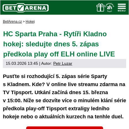
BetArena.cz
>
Hokej
HC Sparta Praha - Rytíři Kladno
hokej: sledujte dnes 5. zápas
předkola play off ELH online LIVE
15.03.2026 13:45
| Autor:
Petr Luzar
Pusťte si rozhodující 5. zápas série Sparty
s Kladnem. Kde? V online live streamu zdarma na
TV Tipsport. Utkání začíná dnes 15. března
v 15:00. Níže se dozvíte více o minulém klání série
předkola play-off Tipsport extraligy ledního
hokeje nebo o aktuálních kurzech na tenhle duel.