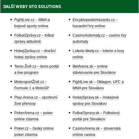
DALŠÍ WEBY GTO SOLUTIONS
FightLive.cz – MMA a
EncyklopedieHazardu.cz –
bojové sporty online
hazardní hry online
FotbalZprávy.cz – fotbal
CasinoAutomaty.cz – casino hry
zprávy aktuálně
automaty
HokejZprávy.cz – dnešní
Loterie-tikety.cz – loterie a losy
hokej zprávy online
online
Tenis-Živě.cz – tenis portál
BetArena.sk – online
a live program
stávkovanie pre Slovákov
MotorsportŽivě.cz –
FightLive.sk – Oktagon, UFC a
Formule 1 a MotoGP
MMA pre Slovákov
Play-Arena.cz – sportovní
HokejSpravy.sk – Hokejové
živé přenosy
správy pre Slovákov
PokerArena.cz – poker
FutbalSpravy.sk – Futbalový
online zdarma
portál pre Slovákov
Poker.cz – český online
CasinoArena.sk – slovenská
poker zdarma
online casina