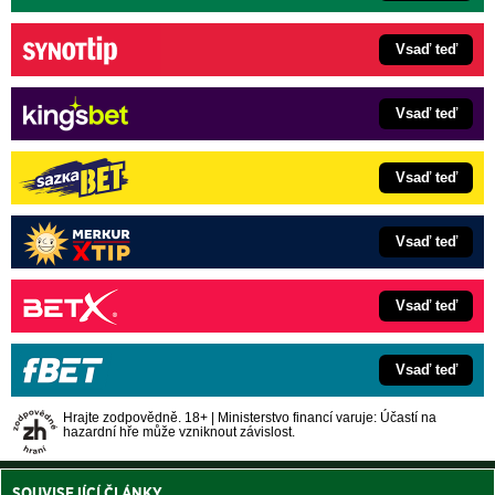
Vsaď teď
Vsaď teď
Vsaď teď
Vsaď teď
Vsaď teď
Vsaď teď
Hrajte zodpovědně. 18+ | Ministerstvo financí varuje: Účastí na
hazardní hře může vzniknout závislost.
SOUVISEJÍCÍ ČLÁNKY