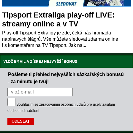
Tipsport Extraliga play-off LIVE:
streamy online a v TV
Play-off Tipsport Extraligy je zde, čeká nás hromada
napínavých šlágrů. Vše můžete sledovat zdarma online
i s komentářem na TV Tipsport. Jak na...
VLOŽ EMAIL A ZÍSKEJ NEJVYŠŠÍ BONUS
Pošleme ti přehled nejvyšších sázkařských bonusů
- za minutu je tvůj!
Souhlasím se
zpracováním osobních údajů
pro účely zasílání
obchodních sdělení