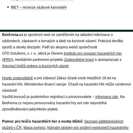
fBET – recenze sázkové kanceláře
BetArena.cz
je sportovní web se zaměřením na aktuální informace o
událostech, zápasech a turnajích a také na kurzové sázení. Pokrývá desítky
sportů a stovky disciplín. Patří do skupiny webů společnosti
GTO Solutions, s. r. o., která je členem
Institutu pro regulaci hazardních her
(IPRH)
, mediálním partnerem projektu
Zodpovědné hraní
a spolupracuje s
Asociací hráčů pokeru a kurzových sázek
.
Hrajte zodpovědně
a pro zábavu! Zákaz účasti osob mladších 18 let na
hazardní hře. Ministerstvo financí varuje: Účastí na hazardní hře může vzniknout
závislost!
Využití bonusů je podmíněno registrací u provozovatele –
informace zde
. Na
BetArena.cz nejsou provozovány hazardní hry ani zde neprobíhá
zprostředkování jakýchkoliv plateb.
Pomoc pro hráče hazardních her a osoby blízké:
Seznam adiktologických
služeb v ČR
,
Mapa pomoci
,
Národní stránky pro snížení nebezpečí hazardního