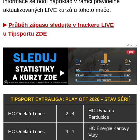
informace se hodí například v rámci pravidelně
aktualizovaných LIVE kurzů u tohoto mače.
Průběh zápasu sledujte v trackeru LIVE
u Tipsportu ZDE
TIPSPORT EXTRALIGA: PLAY OFF 2026 – STAV SÉRIÍ
HC Dynamo
HC Oceláři Třinec
2 : 4
Pardubice
HC Energie Karlovy
HC Oceláři Třinec
4 : 1
Vary