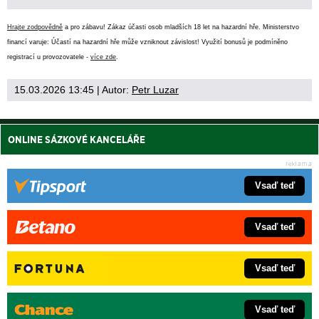
Hrajte zodpovědně
a pro zábavu! Zákaz účasti osob mladších 18 let na hazardní hře. Ministerstvo
financí varuje: Účastí na hazardní hře může vzniknout závislost! Využití bonusů je podmíněno
registrací u provozovatele -
více zde
.
15.03.2026 13:45
| Autor:
Petr Luzar
ONLINE SÁZKOVÉ KANCELÁŘE
Vsaď teď
Vsaď teď
Vsaď teď
Vsaď teď