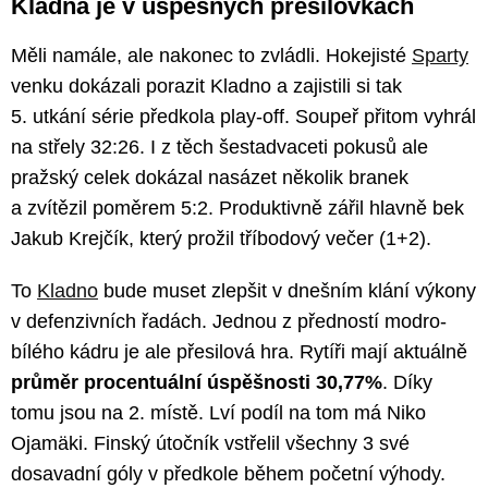
Kladna je v úspěšných přesilovkách
Měli namále, ale nakonec to zvládli. Hokejisté
Sparty
venku dokázali porazit Kladno a zajistili si tak
5. utkání série předkola play-off. Soupeř přitom vyhrál
na střely 32:26. I z těch šestadvaceti pokusů ale
pražský celek dokázal nasázet několik branek
a zvítězil poměrem 5:2. Produktivně zářil hlavně bek
Jakub Krejčík, který prožil tříbodový večer (1+2).
To
Kladno
bude muset zlepšit v dnešním klání výkony
v defenzivních řadách. Jednou z předností modro-
bílého kádru je ale přesilová hra. Rytíři mají aktuálně
průměr procentuální úspěšnosti 30,77%
. Díky
tomu jsou na 2. místě. Lví podíl na tom má Niko
Ojamäki. Finský útočník vstřelil všechny 3 své
dosavadní góly v předkole během početní výhody.