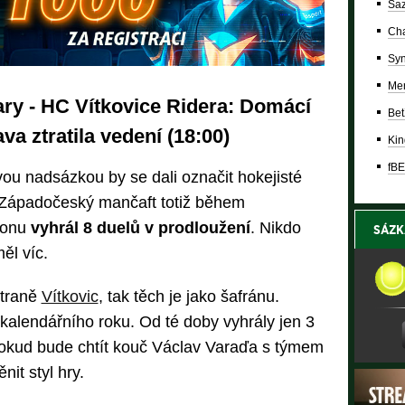
Saz
Cha
Syn
Mer
ry - HC Vítkovice Ridera: Domácí
Bet
va ztratila vedení (18:00)
Kin
fBE
vou nadsázkou by se dali označit hokejisté
. Západočeský mančaft totiž během
tonu
vyhrál 8 duelů v prodloužení
. Nikdo
SÁZK
ěl víc.
straně
Vítkovic
, tak těch je jako šafránu.
alendářního roku. Od té doby vyhrály jen 3
okud bude chtít kouč Václav Varaďa s týmem
it styl hry.