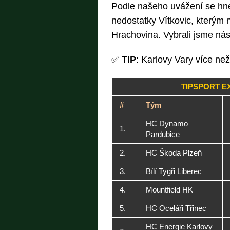
Podle našeho uvážení se hne
nedostatky Vítkovic, kterým
Hrachovina. Vybrali jsme násl
✅
TIP
: Karlovy Vary více než
TIPSPORT EX
#
Tým
HC Dynamo
1.
Pardubice
2.
HC Škoda Plzeň
3.
Bílí Tygři Liberec
4.
Mountfield HK
5.
HC Oceláři Třinec
HC Energie Karlovy