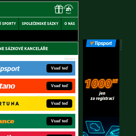
Í SPORTY
SPOLEČENSKÉ SÁZKY
O NÁS
NE SÁZKOVÉ KANCELÁŘE
Vsaď teď
Vsaď teď
Vsaď teď
Vsaď teď