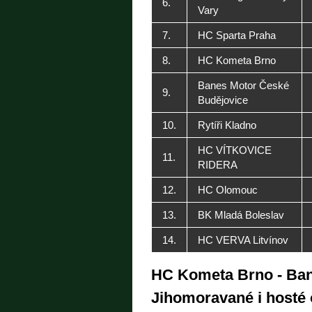
6.
Vary
7.
HC Sparta Praha
8.
HC Kometa Brno
Banes Motor České
9.
Budějovice
10.
Rytíři Kladno
HC VÍTKOVICE
11.
RIDERA
12.
HC Olomouc
13.
BK Mladá Boleslav
14.
HC VERVA Litvínov
HC Kometa Brno - Ban
Jihomoravané i hosté o