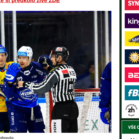
e si předkolo živě ZDE
VŠE 
ofimedia