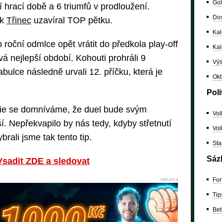
Gol
 hrací době a 6 triumfů v prodloužení.
Dos
ak
Třinec
uzavíral TOP pětku.
Kal
roční odmlce opět vrátit do předkola play-off
Ka
 nejlepší období. Kohouti prohráli 9
Výs
abulce následně urvali 12. příčku, která je
Okt
Poli
rie se domníváme, že duel bude svým
Vol
. Nepřekvapilo by nás tedy, kdyby střetnutí
Vol
ybrali jsme tak tento tip.
Sta
Sáz
Vsadit ZDE a sledovat
For
Tip
Bet