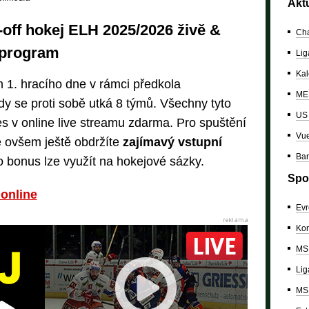
Akt
-off hokej ELH 2025/2026 živě &
Cha
 program
Lig
Kal
 1. hracího dne v rámci předkola
ME 
y se proti sobě utká 8 týmů. Všechny tyto
US
s v online live streamu zdarma. Pro spuštění
Vue
é ovšem ještě obdržíte
zajímavý vstupní
Bar
o bonus lze využít na hokejové sázky.
Spo
online
Evr
Kon
MS 
Lig
MS 