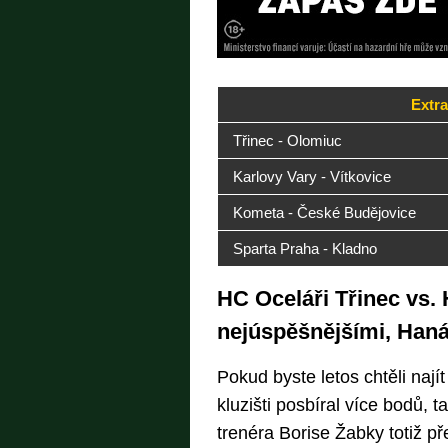
Extra
Třinec - Olomiuc
Karlovy Vary - Vítkovice
Kometa - České Budějovice
Sparta Praha - Kladno
HC Oceláři Třinec vs
nejúspěšnějšími, Hanác
Pokud byste letos chtěli nají
kluzišti posbíral více bodů, 
trenéra Borise Žabky totiž p