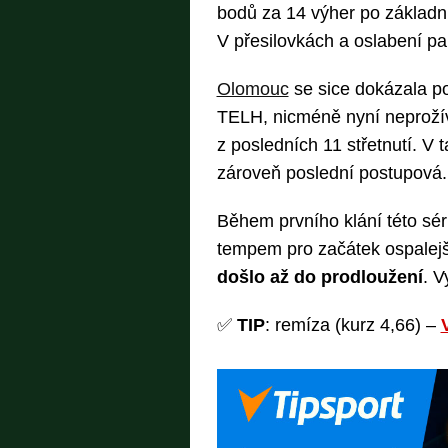
bodů za 14 výher po základní
V přesilovkách a oslabení p
Olomouc
se sice dokázala po 
TELH, nicméně nyní neprožívá
z posledních 11 střetnutí. V t
zároveň poslední postupová.
Během prvního klání této sé
tempem pro začátek ospalejší
došlo až do prodloužení
. V
✅
TIP
: remíza (kurz 4,66) –