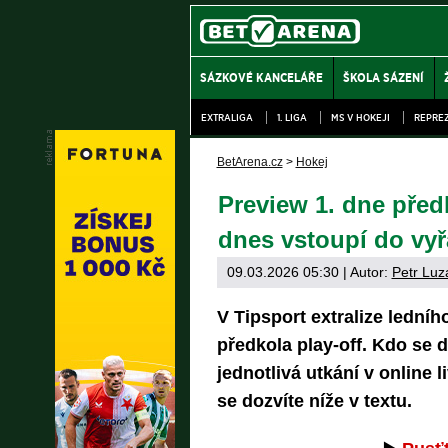
SÁZKOVÉ KANCELÁŘE
ŠKOLA SÁZENÍ
EXTRALIGA
1. LIGA
MS V HOKEJI
REPRE
BetArena.cz
>
Hokej
Preview 1. dne před
dnes vstoupí do vyř
09.03.2026 05:30
| Autor:
Petr Luz
V Tipsport extralize ledníh
předkola play-off. Kdo se 
jednotlivá utkání v online
se dozvíte níže v textu.