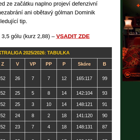
d ze začátku naplno projeví defenzivní
 nezabrání ani obětavý gólman Dominik
edující tip.
 3,5 gólu (kurz 2,88) –
VSADIT ZDE
TRALIGA 2025/2026: TABULKA
Z
V
VP
PP
P
Skóre
B
52
26
7
7
12
165:117
99
52
25
5
8
14
142:104
93
52
25
3
10
14
148:121
91
52
24
8
2
18
141:120
90
52
23
7
4
18
148:131
87