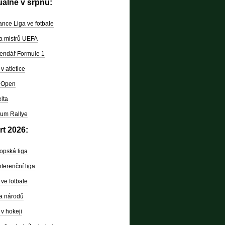
uálně v srpnu:
nce Liga ve fotbale
a mistrů UEFA
endář Formule 1
v atletice
 Open
lta
um Rallye
rt 2026:
opská liga
ferenční liga
ve fotbale
a národů
v hokeji