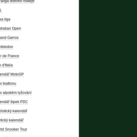
raliga ledního hokeje
L
a liga
tralian Open
and Garros
mbledon
r de France
 d'Italia
lendář MotoGP
v biatlonu
v alpském lyžování
endář šipek PDC
listický kalendář
etický kalendář
ld Snooker Tour