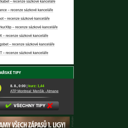
kabet – recenze sázkové kanceláře
nce – recenze sázkové kanceláře
ot – recenze sázkové kanceláře
kurXtip – recenze sázkové kanceláře
X – recenze sázkové kanceláře
gsbet – recenze sázkové kanceláře
T – recenze sázkové kanceláře
AŘSKÉ TIPY
8. 8., 0:00
|
kurz: 1,44
ATP Montreal: Menšík - Atmane