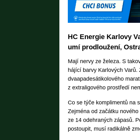
HC Energie Karlovy Va
umí prodloužení, Ostra
Mají nervy ze železa. S tako
hájící barvy Karlových Varů
dvaapadesátikolového mara
z extraligového prostředí nem
Co se týče komplimentů na 
Zejména od začátku nového k
ze 14 odehraných zápasů. P
postoupit, musí radikálně změn