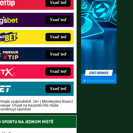
Vsaď teď
Vsaď teď
Vsaď teď
Vsaď teď
Vsaď teď
Vsaď teď
Hrajte zodpovědně. 18+ | Ministerstvo financí
varuje: Účastí na hazardní hře může
vzniknout závislost.
O SPORTU NA JEDNOM MÍSTĚ