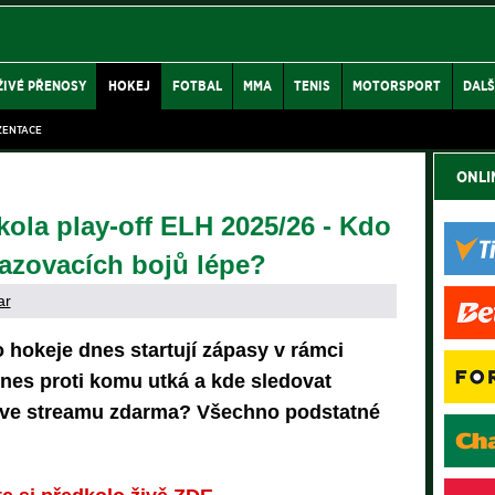
ŽIVÉ PŘENOSY
HOKEJ
FOTBAL
MMA
TENIS
MOTORSPORT
DALŠ
ZENTACE
ONLI
kola play-off ELH 2025/26 - Kdo
azovacích bojů lépe?
ar
o hokeje dnes startují zápasy v rámci
dnes proti komu utká a kde sledovat
 live streamu zdarma? Všechno podstatné