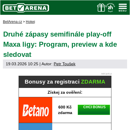
BetArena.cz
>
Hokej
Druhé zápasy semifinále play-off
Maxa ligy: Program, preview a kde
sledovat
19.03.2026 10:25
| Autor:
Petr Toušek
Bonusy za registraci
ZDARMA
Získej za ověření:
600 Kč
CHCI BONUS
zdarma