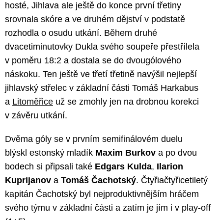
hosté, Jihlava ale ještě do konce první třetiny
srovnala skóre a ve druhém dějství v podstatě
rozhodla o osudu utkání. Během druhé
dvacetiminutovky Dukla svého soupeře přestřílela
v poměru 18:2 a dostala se do dvougólového
náskoku. Ten ještě ve třetí třetině navýšil nejlepší
jihlavský střelec v základní části Tomáš Harkabus
a
Litoměřice
už se zmohly jen na drobnou korekci
v závěru utkání.
Dvěma góly se v prvním semifinálovém duelu
blýskl estonský mladík
Maxim Burkov
a po dvou
bodech si připsali také
Edgars Kulda
,
Ilarion
Kuprijanov
a
Tomáš Čachotský
. Čtyřiačtyřicetiletý
kapitán Čachotský byl nejproduktivnějším hráčem
svého týmu v základní části a zatím je jím i v play-off