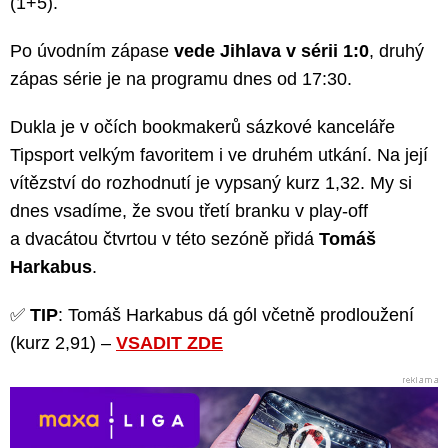
(1+5).
Po úvodním zápase
vede Jihlava v sérii 1:0
, druhý
zápas série je na programu dnes od 17:30.
Dukla je v očích bookmakerů sázkové kanceláře
Tipsport velkým favoritem i ve druhém utkání. Na její
vítězství do rozhodnutí je vypsaný kurz 1,32. My si
dnes vsadíme, že svou třetí branku v play-off
a dvacátou čtvrtou v této sezóně přidá
Tomáš
Harkabus
.
✅
TIP
: Tomáš Harkabus dá gól včetně prodloužení
(kurz 2,91) –
VSADIT ZDE