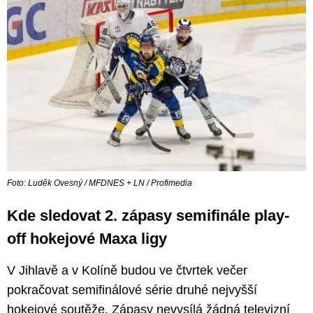
Foto: Luděk Ovesný / MFDNES + LN / Profimedia
Kde sledovat 2. zápasy semifinále play-
off hokejové Maxa ligy
V Jihlavě a v Kolíně budou ve čtvrtek večer
pokračovat semifinálové série druhé nejvyšší
hokejové soutěže. Zápasy nevysílá žádná televizní