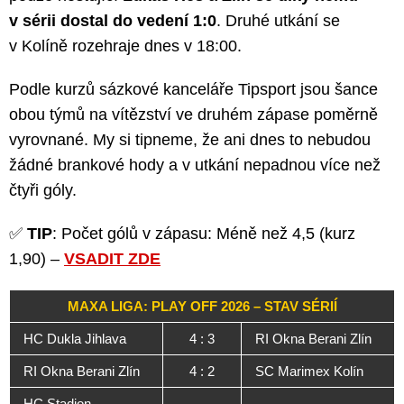
v sérii dostal do vedení 1:0
. Druhé utkání se
v Kolíně rozehraje dnes v 18:00.
Podle kurzů sázkové kanceláře Tipsport jsou šance
obou týmů na vítězství ve druhém zápase poměrně
vyrovnané. My si tipneme, že ani dnes to nebudou
žádné brankové hody a v utkání nepadnou více než
čtyři góly.
✅
TIP
: Počet gólů v zápasu: Méně než 4,5 (kurz
1,90) –
VSADIT ZDE
MAXA LIGA: PLAY OFF 2026 – STAV SÉRIÍ
HC Dukla Jihlava
4 : 3
RI Okna Berani Zlín
RI Okna Berani Zlín
4 : 2
SC Marimex Kolín
HC Stadion