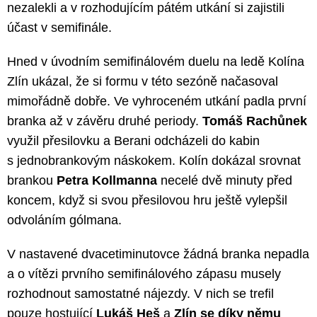
nezalekli a v rozhodujícím pátém utkání si zajistili
účast v semifinále.
Hned v úvodním semifinálovém duelu na ledě Kolína
Zlín ukázal, že si formu v této sezóně načasoval
mimořádně dobře. Ve vyhroceném utkání padla první
branka až v závěru druhé periody.
Tomáš Rachůnek
využil přesilovku a Berani odcházeli do kabin
s jednobrankovým náskokem. Kolín dokázal srovnat
brankou
Petra Kollmanna
necelé dvě minuty před
koncem, když si svou přesilovou hru ještě vylepšil
odvoláním gólmana.
V nastavené dvacetiminutovce žádná branka nepadla
a o vítězi prvního semifinálového zápasu musely
rozhodnout samostatné nájezdy. V nich se trefil
pouze hostující
Lukáš Heš
a
Zlín se díky němu