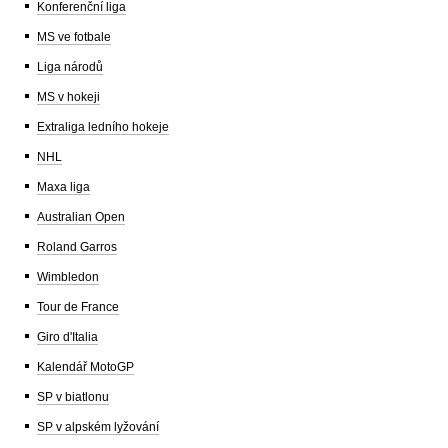
Konferenční liga
MS ve fotbale
Liga národů
MS v hokeji
Extraliga ledního hokeje
NHL
Maxa liga
Australian Open
Roland Garros
Wimbledon
Tour de France
Giro d'Italia
Kalendář MotoGP
SP v biatlonu
SP v alpském lyžování