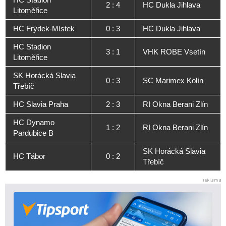
2 : 4
HC Dukla Jihlava
Litoměřice
HC Frýdek-Místek
0 : 3
HC Dukla Jihlava
HC Stadion
3 : 1
VHK ROBE Vsetín
Litoměřice
SK Horácká Slavia
0 : 3
SC Marimex Kolín
Třebíč
HC Slavia Praha
2 : 3
RI Okna Berani Zlín
HC Dynamo
1 : 2
RI Okna Berani Zlín
Pardubice B
SK Horácká Slavia
HC Tábor
0 : 2
Třebíč