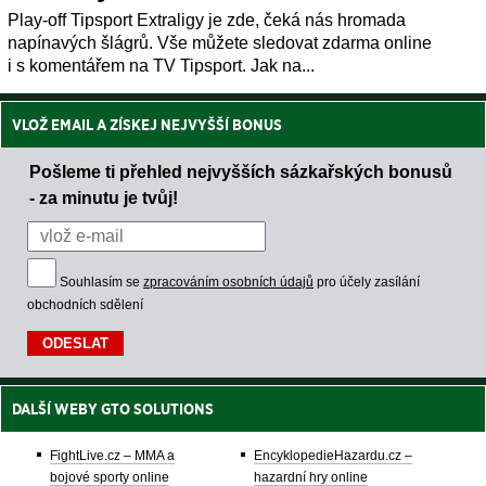
Play-off Tipsport Extraligy je zde, čeká nás hromada
napínavých šlágrů. Vše můžete sledovat zdarma online
i s komentářem na TV Tipsport. Jak na...
VLOŽ EMAIL A ZÍSKEJ NEJVYŠŠÍ BONUS
Pošleme ti přehled nejvyšších sázkařských bonusů
- za minutu je tvůj!
Souhlasím se
zpracováním osobních údajů
pro účely zasílání
obchodních sdělení
DALŠÍ WEBY GTO SOLUTIONS
FightLive.cz – MMA a
EncyklopedieHazardu.cz –
bojové sporty online
hazardní hry online