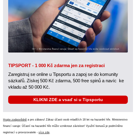
TIPSPORT - 1 000 Kč zdarma jen za registraci
Zaregistruj se online u Tipsportu a zapoj se do komunity
sázkařů. Získej 500 Kč zdarma, 500 free spinů a navíc ke
vkladu až 50 000 Kč.
KLIKNI ZDE a vsaď si u Tipsportu
Hrajte zodpovědně
a pro zábavu! Zákaz účasti osob mladších 18 let na hazardní hře. Ministerstvo
financí varuje: Účastí na hazardní hře může vzniknout závislost! Využití bonusů je podmíněno
registrací u provozovatele -
více zde
.