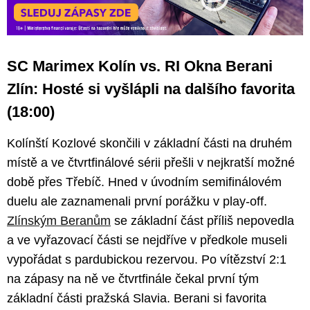
SC Marimex Kolín vs. RI Okna Berani
Zlín: Hosté si vyšlápli na dalšího favorita
(18:00)
Kolínští Kozlové skončili v základní části na druhém
místě a ve čtvrtfinálové sérii přešli v nejkratší možné
době přes Třebíč. Hned v úvodním semifinálovém
duelu ale zaznamenali první porážku v play-off.
Zlínským Beranům
se základní část příliš nepovedla
a ve vyřazovací části se nejdříve v předkole museli
vypořádat s pardubickou rezervou. Po vítězství 2:1
na zápasy na ně ve čtvrtfinále čekal první tým
základní části pražská Slavia. Berani si favorita