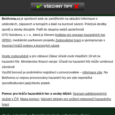
BetArena.cz
je sportovní web se zaměřením na aktuální informace o
událostech, zápasech a turnajích a také na kurzové sázení. Pokrývá desítky
sportů a stovky disciplín. Patří do skupiny webů společnosti
GTO Solutions, s. r. o., která je členem
Institutu pro regulaci hazardních her
(IPRH)
, mediálním partnerem projektu
Zodpovědné hraní
a spolupracuje s
Asociací hráčů pokeru a kurzových sázek
.
Hrajte zodpovědně
a pro zábavu! Zákaz účasti osob mladších 18 let na
hazardní hře. Ministerstvo financí varuje: Účastí na hazardní hře může vzniknout
závislost!
Využití bonusů je podmíněno registrací u provozovatele –
informace zde
. Na
BetArena.cz nejsou provozovány hazardní hry ani zde neprobíhá
zprostředkování jakýchkoliv plateb.
Pomoc pro hráče hazardních her a osoby blízké:
Seznam adiktologických
služeb v ČR
,
Mapa pomoci
,
Národní stránky pro snížení nebezpečí hazardního
hraní
.