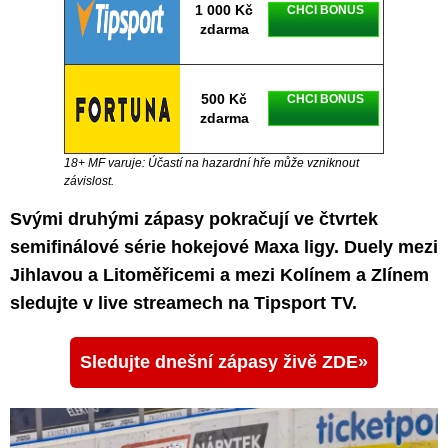
1 000 Kč
CHCI BONUS
zdarma
500 Kč
CHCI BONUS
zdarma
18+ MF varuje: Účastí na hazardní hře může vzniknout
závislost.
Svými druhými zápasy pokračují ve čtvrtek
semifinálové série hokejové Maxa ligy. Duely mezi
Jihlavou a Litoměřicemi a mezi Kolínem a Zlínem
sledujte v live streamech na Tipsport TV.
Sledujte dnešní zápasy živě ZDE