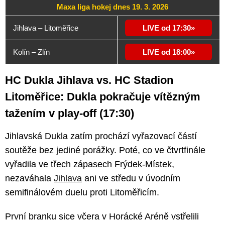
Maxa liga hokej dnes 19. 3. 2026
Jihlava – Litoměřice
LIVE od 17:30
Kolín – Zlín
LIVE od 18:00
HC Dukla Jihlava vs. HC Stadion
Litoměřice: Dukla pokračuje vítězným
tažením v play-off (17:30)
Jihlavská Dukla zatím prochází vyřazovací částí
soutěže bez jediné porážky. Poté, co ve čtvrtfinále
vyřadila ve třech zápasech Frýdek-Místek,
nezaváhala
Jihlava
ani ve středu v úvodním
semifinálovém duelu proti Litoměřicím.
První branku sice včera v Horácké Aréně vstřelili