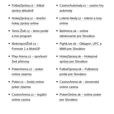
FotbalZprávy.cz – fotbal
CasinoAutomaty.cz – casino hry
zprávy aktuálně
automaty
HokejZprávy.cz – dnešní
Loterie-tikety.cz – loterie a losy
hokej zprávy online
online
Tenis-Živě.cz – tenis portál
BetArena.sk – online
a live program
stávkovanie pre Slovákov
MotorsportŽivě.cz –
FightLive.sk – Oktagon, UFC a
Formule 1 a MotoGP
MMA pre Slovákov
Play-Arena.cz – sportovní
HokejSpravy.sk – Hokejové
živé přenosy
správy pre Slovákov
PokerArena.cz – poker
FutbalSpravy.sk – Futbalový
online zdarma
portál pre Slovákov
Poker.cz – český online
CasinoArena.sk – slovenská
poker zdarma
online casina
CasinoArena.cz – legální
PokerOnline.sk – online poker
online casina
pre Slovákov