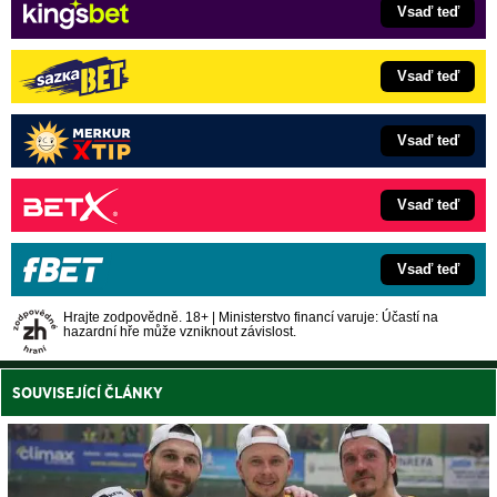
Vsaď teď
Vsaď teď
Vsaď teď
Vsaď teď
Vsaď teď
Hrajte zodpovědně. 18+ | Ministerstvo financí varuje: Účastí na
hazardní hře může vzniknout závislost.
SOUVISEJÍCÍ ČLÁNKY