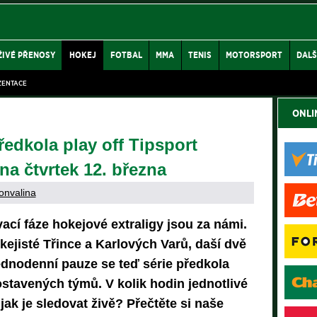
ŽIVÉ PŘENOSY
HOKEJ
FOTBAL
MMA
TENIS
MOTORSPORT
DALŠ
ZENTACE
ONLI
ředkola play off Tipsport
na čtvrtek 12. března
onvalina
cí fáze hokejové extraligy jsou za námi.
kejisté Třince a Karlových Varů, daší dvě
ednodenní pauze se teď série předkola
ostavených týmů. V kolik hodin jednotlivé
 jak je sledovat živě? Přečtěte si naše