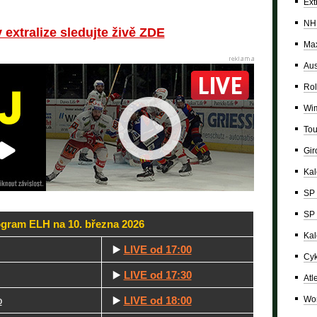
Ext
NH
extralize sledujte živě ZDE
Max
Aus
Rol
Wi
Tou
Giro
Ka
SP 
SP 
gram ELH na 10. března 2026
Kal
▶️
LIVE od 17:00
Cyk
▶️
LIVE od 17:30
Atl
Wor
o
▶️
LIVE od 18:00