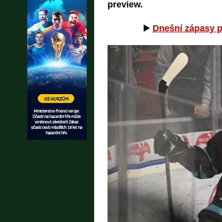
preview.
▶️
Dnešní zápasy př