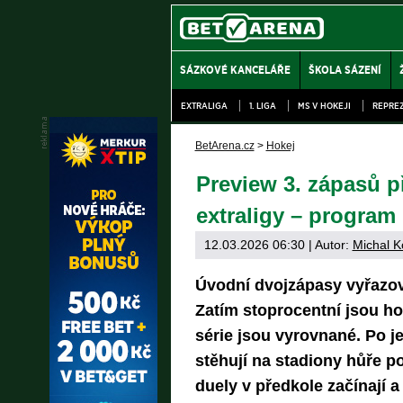
SÁZKOVÉ KANCELÁŘE
ŠKOLA SÁZENÍ
EXTRALIGA
1. LIGA
MS V HOKEJI
REPRE
BetArena.cz
>
Hokej
Preview 3. zápasů p
extraligy – program 
12.03.2026 06:30
| Autor:
Michal K
Úvodní dvojzápasy vyřazova
Zatím stoprocentní jsou ho
série jsou vyrovnané. Po j
stěhují na stadiony hůře p
duely v předkole začínají a