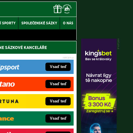
Í SPORTY
SPOLEČENSKÉ SÁZKY
O NÁS
NE SÁZKOVÉ KANCELÁŘE
Vsaď teď
Vsaď teď
Vsaď teď
Vsaď teď