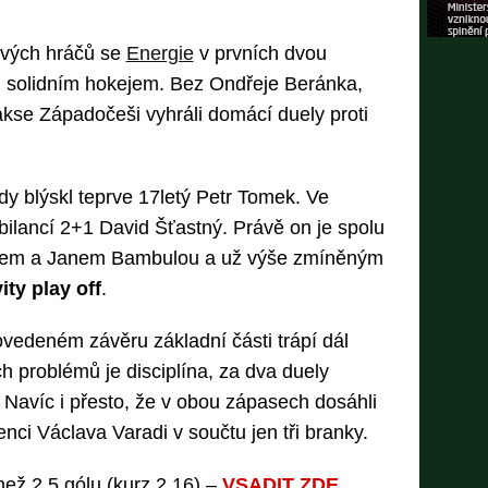
ových hráčů se
Energie
v prvních dvou
 solidním hokejem. Bez Ondřeje Beránka,
kse Západočeši vyhráli domácí duely proti
y blýskl teprve 17letý Petr Tomek. Ve
ilancí 2+1 David Šťastný. Právě on je spolu
glem a Janem Bambulou a už výše zmíněným
ity play off
.
ovedeném závěru základní části trápí dál
ých problémů je disciplína, za dva duely
. Navíc i přesto, že v obou zápasech dosáhli
ěřenci Václava Varadi v součtu jen tři branky.
 než 2,5 gólu (kurz 2,16) –
VSADIT ZDE