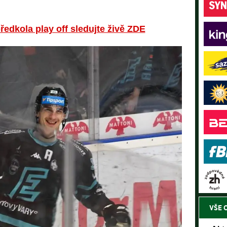
edkola play off sledujte živě ZDE
VŠE 