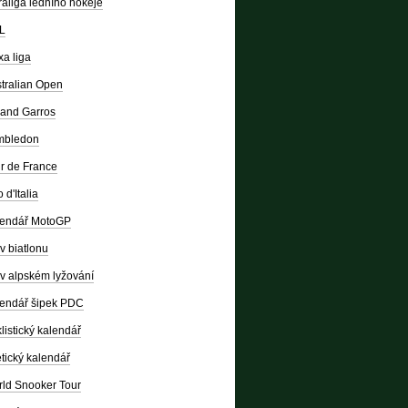
raliga ledního hokeje
L
a liga
tralian Open
and Garros
mbledon
r de France
 d'Italia
lendář MotoGP
v biatlonu
v alpském lyžování
endář šipek PDC
listický kalendář
etický kalendář
ld Snooker Tour