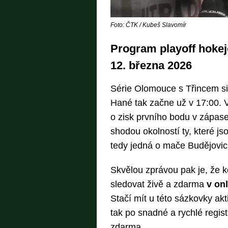
Foto: ČTK / Kubeš Slavomír
Program playoff hokejo
12. března 2026
Série Olomouce s Třincem si d
Hané tak začne už v 17:00. 
o zisk prvního bodu v zápase
shodou okolností ty, které j
tedy jedná o mače Budějovic
Skvělou zprávou pak je, že 
sledovat živě a zdarma
v on
Stačí mít u této sázkovky akt
tak po snadné a rychlé regis
zdarma.