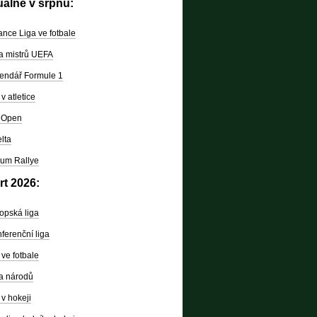
uálně v srpnu:
nce Liga ve fotbale
a mistrů UEFA
endář Formule 1
v atletice
 Open
lta
um Rallye
rt 2026:
opská liga
ferenční liga
ve fotbale
a národů
v hokeji