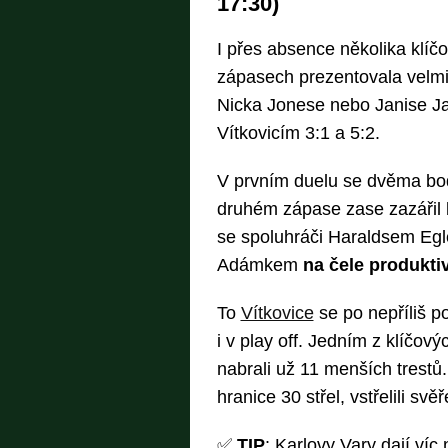
17:30)
I přes absence několika klíč
zápasech prezentovala velmi
Nicka Jonese nebo Janise Ja
Vítkovicím 3:1 a 5:2.
V prvním duelu se dvěma bod
druhém zápase zase zazářil b
se spoluhráči Haraldsem E
Adámkem
na čele produktiv
To
Vítkovice
se po nepříliš p
i v play off. Jedním z klíčov
nabrali už 11 menších trestů
hranice 30 střel, vstřelili sv
✅
TIP
: Karlovy Vary dají víc