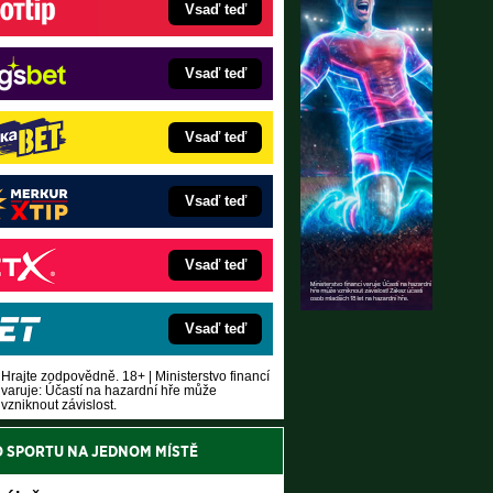
Vsaď teď
Vsaď teď
Vsaď teď
Vsaď teď
Vsaď teď
Vsaď teď
Hrajte zodpovědně. 18+ | Ministerstvo financí
varuje: Účastí na hazardní hře může
vzniknout závislost.
O SPORTU NA JEDNOM MÍSTĚ