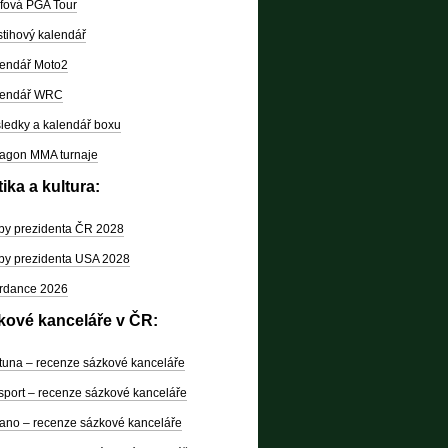
fová PGA Tour
tihový kalendář
endář Moto2
lendář WRC
ledky a kalendář boxu
agon MMA turnaje
tika a kultura:
by prezidenta ČR 2028
by prezidenta USA 2028
rdance 2026
kové kanceláře v ČR:
tuna – recenze sázkové kanceláře
sport – recenze sázkové kanceláře
ano – recenze sázkové kanceláře