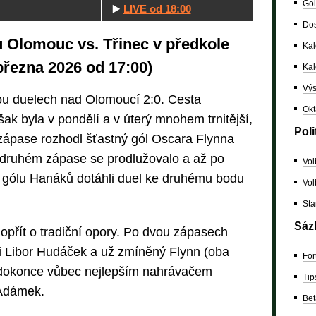
Gol
▶️
LIVE od 18:00
Dos
u Olomouc vs. Třinec v předkole
Kal
března 2026 od 17:00)
Ka
Výs
u duelech nad Olomoucí 2:0. Cesta
Okt
ak byla v pondělí a v úterý mnohem trnitější,
Poli
zápase rozhodl šťastný gól Oscara Flynna
e druhém zápase se prodlužovalo a až po
Vol
gólu Hanáků dotáhli duel ke druhému bodu
Vol
Sta
Sáz
opřít o tradiční opory. Po dvou zápasech
i Libor Hudáček a už zmíněný Flynn (oba
For
e dokonce vůbec nejlepším nahrávačem
Tip
 Adámek.
Bet