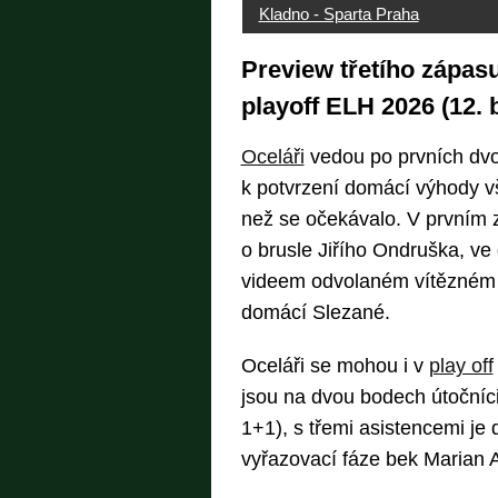
Kladno - Sparta Praha
Preview třetího zápas
playoff ELH 2026 (12. 
Oceláři
vedou po prvních dvo
k potvrzení domácí výhody vš
než se očekávalo. V prvním 
o brusle Jiřího Ondruška, v
videem odvolaném vítězném 
domácí Slezané.
Oceláři se mohou i v
play off
jsou na dvou bodech útočníc
1+1), s třemi asistencemi j
vyřazovací fáze bek Marian