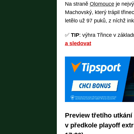
Na straně
Olomouce
je nejvý
Machovský, který trápil třin
letělo už 97 puků, z níchž ink
✅
TIP
: výhra Třince v základ
a sledovat
Preview třetího utkání
v předkole playoff ext