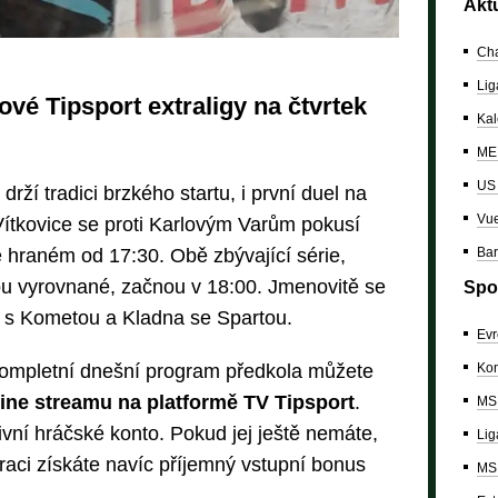
Akt
Cha
Lig
vé Tipsport extraligy na čtvrtek
Kal
ME 
US
rží tradici brzkého startu, i první duel na
Vue
Vítkovice se proti Karlovým Varům pokusí
Bar
 hraném od 17:30. Obě zbývající série,
sou vyrovnané, začnou v 18:00. Jmenovitě se
Spo
 s Kometou a Kladna se Spartou.
Evr
Kon
kompletní dnešní program předkola můžete
line streamu na platformě TV Tipsport
.
MS 
ivní hráčské konto. Pokud jej ještě nemáte,
Lig
traci získáte navíc příjemný vstupní bonus
MS 