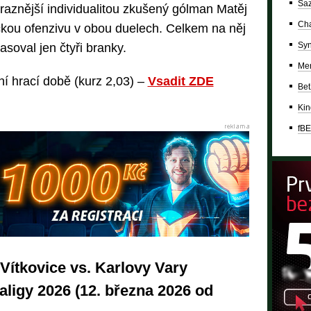
Saz
raznější individualitou zkušený gólman Matěj
Cha
eckou ofenzivu v obou duelech. Celkem na něj
Syn
asoval jen čtyři branky.
Mer
ní hrací době (kurz 2,03) –
Vsadit ZDE
Bet
Kin
fBE
 Vítkovice vs. Karlovy Vary
raligy 2026 (12. března 2026 od