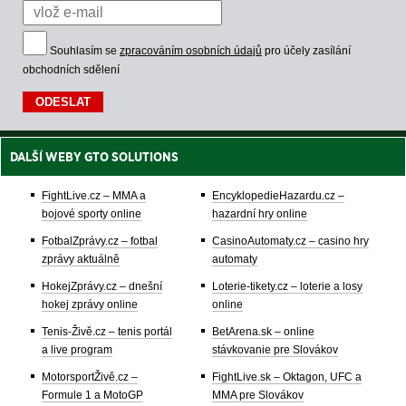
Souhlasím se
zpracováním osobních údajů
pro účely zasílání
obchodních sdělení
DALŠÍ WEBY GTO SOLUTIONS
FightLive.cz – MMA a
EncyklopedieHazardu.cz –
bojové sporty online
hazardní hry online
FotbalZprávy.cz – fotbal
CasinoAutomaty.cz – casino hry
zprávy aktuálně
automaty
HokejZprávy.cz – dnešní
Loterie-tikety.cz – loterie a losy
hokej zprávy online
online
Tenis-Živě.cz – tenis portál
BetArena.sk – online
a live program
stávkovanie pre Slovákov
MotorsportŽivě.cz –
FightLive.sk – Oktagon, UFC a
Formule 1 a MotoGP
MMA pre Slovákov