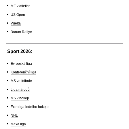
ME v atletice
US Open
Vuelta
Barum Rallye
Sport 2026:
Evropská liga
Konferenční liga
MS ve fotbale
Liga národů
MS v hokeji
Extraliga ledního hokeje
NHL
Maxa liga