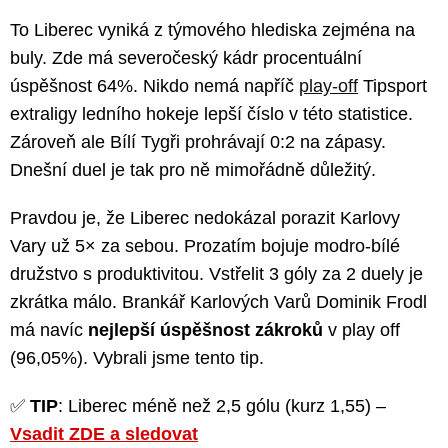
To Liberec vyniká z týmového hlediska zejména na
buly. Zde má severočeský kádr procentuální
úspěšnost 64%. Nikdo nemá napříč
play-off
Tipsport
extraligy ledního hokeje lepší číslo v této statistice.
Zároveň ale Bílí Tygři prohrávají 0:2 na zápasy.
Dnešní duel je tak pro ně mimořádně důležitý.
Pravdou je, že Liberec nedokázal porazit Karlovy
Vary už 5× za sebou. Prozatím bojuje modro-bílé
družstvo s produktivitou. Vstřelit 3 góly za 2 duely je
zkrátka málo. Brankář Karlových Varů Dominik Frodl
má navíc
nejlepší úspěšnost zákroků
v play off
(96,05%). Vybrali jsme tento tip.
✅
TIP
: Liberec méně než 2,5 gólu (kurz 1,55) –
Vsadit ZDE a sledovat