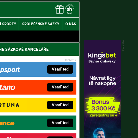
Í SPORTY
SPOLEČENSKÉ SÁZKY
O NÁS
NE SÁZKOVÉ KANCELÁŘE
Vsaď teď
Vsaď teď
Vsaď teď
Vsaď teď