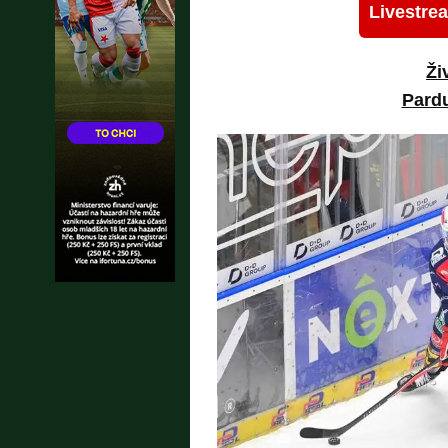
Livestre
Ži
Pard