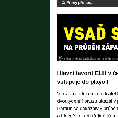
📺
Přímý přenos:
Hlavní favorit ELH v č
vstupuje do playoff
Vítěz základní části a držitel
dvoutýdenní pauzu ukázal v p
Pardubice dokázaly v průběh
a hlavně ve třetí třetině Kom