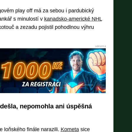
govém play off má za sebou i pardubický
nkář s minulostí v
kanadsko-americké NHL
kotouč a zezadu pojistil pohodlnou výhru
 odešla, nepomohla ani úspěšná
ze loňského finále narazili.
Kometa
sice