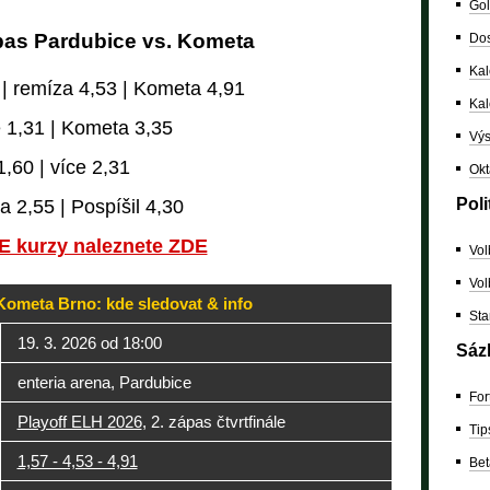
Gol
ápas Pardubice vs. Kometa
Dos
Kal
 | remíza 4,53 | Kometa 4,91
Ka
e 1,31 | Kometa 3,35
Výs
,60 | více 2,31
Okt
Poli
a 2,55 | Pospíšil 4,30
E kurzy naleznete ZDE
Vol
Vol
Kometa Brno: kde sledovat & info
Sta
19. 3. 2026 od 18:00
Sáz
enteria arena, Pardubice
For
Playoff ELH 2026
, 2. zápas čtvrtfinále
Tip
1,57 - 4,53 - 4,91
Bet