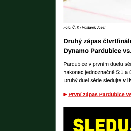
Foto: ČTK / Vostárek Josef
Druhý zápas čtvrtfinále
Dynamo Pardubice vs.
Pardubice v prvním duelu sér
nakonec jednoznačně 5:1 a ú
Druhý duel série sledujte
v l
První zápas Pardubice vs