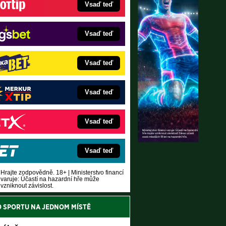
Vsaď teď
Vsaď teď
Vsaď teď
Vsaď teď
Vsaď teď
Vsaď teď
Hrajte zodpovědně. 18+ | Ministerstvo financí
varuje: Účastí na hazardní hře může
vzniknout závislost.
O SPORTU NA JEDNOM MÍSTĚ