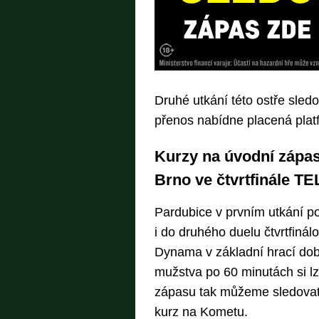
Druhé utkání této ostře sledo
přenos nabídne placená plat
Kurzy na úvodní zápa
Brno ve čtvrtfinále T
Pardubice v prvním utkání potv
i do druhého duelu čtvrtfiná
Dynama v základní hrací době
mužstva po 60 minutách si lz
zápasu tak můžeme sledovat 
kurz na Kometu.