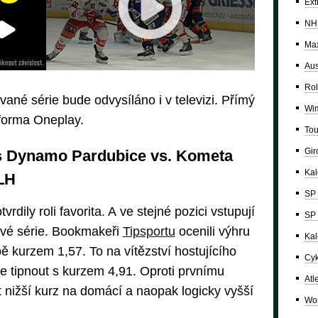
Ext
NH
Max
Aus
Rol
vané série bude odvysíláno i v televizi. Přímý
Wi
forma Oneplay.
Tou
Giro
s Dynamo Pardubice vs. Kometa
Ka
ELH
SP 
rdily roli favorita. A ve stejné pozici vstupují
SP 
lové série. Bookmakeři
Tipsportu
ocenili výhru
Kal
 kurzem 1,57. To na vítězství hostujícího
Cyk
e tipnout s kurzem 4,91. Oproti prvnímu
Atl
nižší kurz na domácí a naopak logicky vyšší
Wor