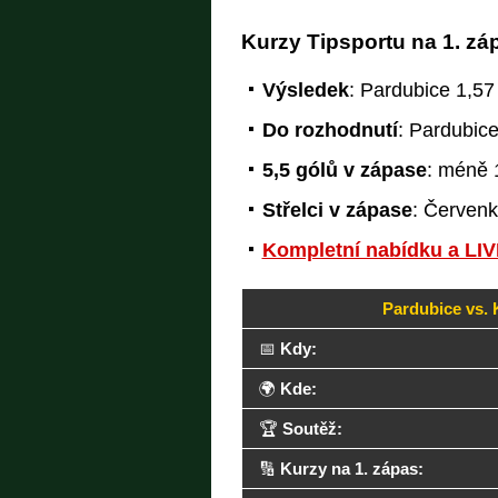
Kurzy Tipsportu na 1. z
Výsledek
: Pardubice 1,57
Do rozhodnutí
: Pardubic
5,5 gólů v zápase
: méně 1
Střelci v zápase
: Červenk
Kompletní nabídku a LIV
Pardubice vs. 
📅
Kdy:
🌍
Kde:
🏆
Soutěž:
🔢
Kurzy na 1. zápas: