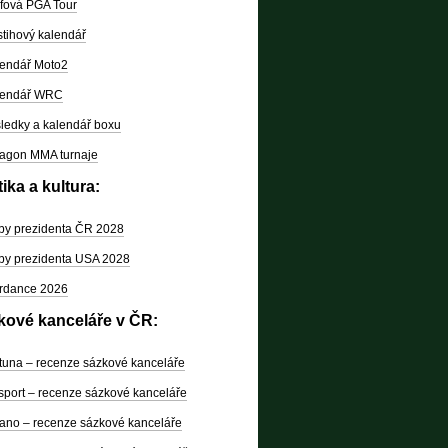
fová PGA Tour
tihový kalendář
endář Moto2
lendář WRC
ledky a kalendář boxu
agon MMA turnaje
tika a kultura:
by prezidenta ČR 2028
by prezidenta USA 2028
rdance 2026
kové kanceláře v ČR:
tuna – recenze sázkové kanceláře
sport – recenze sázkové kanceláře
ano – recenze sázkové kanceláře