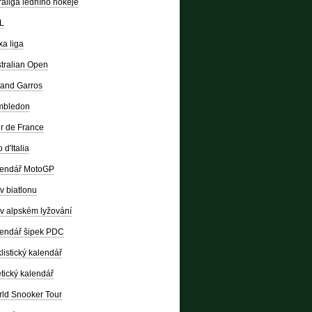
raliga ledního hokeje
L
a liga
tralian Open
and Garros
mbledon
r de France
 d'Italia
lendář MotoGP
v biatlonu
v alpském lyžování
endář šipek PDC
listický kalendář
etický kalendář
ld Snooker Tour