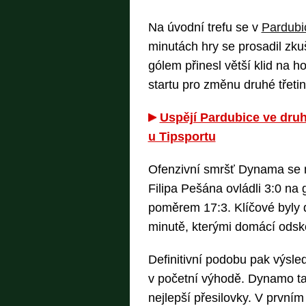
Na úvodní trefu se v
Pardubi
minutách hry se prosadil zku
gólem přinesl větší klid na 
startu pro změnu druhé třeti
Uspějí Pardubice ve dru
u Tipsportu
Ofenzivní smršť Dynama se na
Filipa Pešána ovládli 3:0 na 
poměrem 17:3. Klíčové byly 
minutě, kterými domácí odsko
Definitivní podobu pak výsle
v početní výhodě. Dynamo ta
nejlepší přesilovky. V prvním č