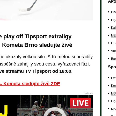
Akt
Cha
Lig
Kal
 play off Tipsport extraligy
ME 
US
 Kometa Brno sledujte živě
Vue
ie ukázaly velkou sílu. S Kometou si poradily
Bar
spěšně zahájily svou cestu vyřazovací fází.
Spo
ive streamu TV Tipsport od 18:00
.
Evr
. Kometa sledujte živě ZDE
Kon
MS 
Lig
MS 