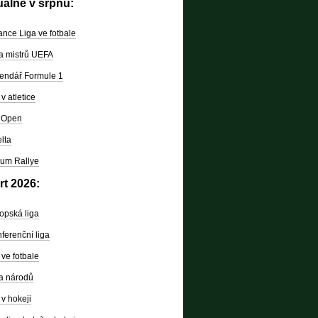
uálně v srpnu:
nce Liga ve fotbale
a mistrů UEFA
endář Formule 1
v atletice
 Open
lta
um Rallye
rt 2026:
opská liga
ferenční liga
ve fotbale
a národů
v hokeji