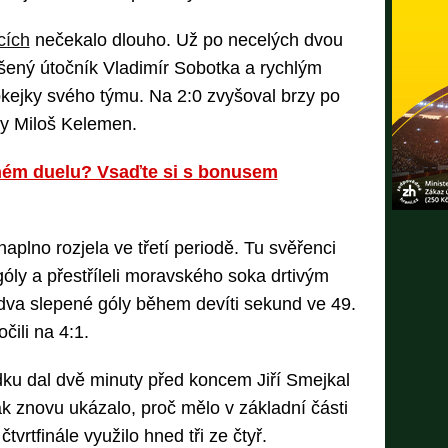
cích
nečekalo dlouho. Už po necelých dvou
šený útočník Vladimír Sobotka a rychlým
hokejky svého týmu. Na 2:0 zvyšoval brzy po
ny Miloš Kelemen.
hém duelu? Vsaďte si s bonusem
plno rozjela ve třetí periodě. Tu svěřenci
góly a přestříleli moravského soka drtivým
dva slepené góly během devíti sekund ve 49.
čili na 4:1.
dku dal dvě minuty před koncem Jiří Smejkal
k znovu ukázalo, proč mělo v základní části
tvrtfinále využilo hned tři ze čtyř.