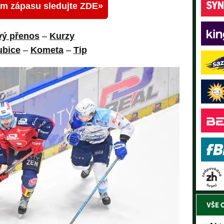
am zápasu sledujte ZDE
vý přenos
–
Kurzy
ubice
–
Kometa
–
Tip
VŠE 