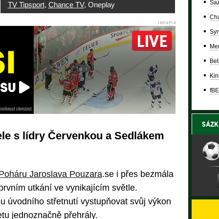
Saz
TV Tipsport
,
Chance TV
, Oneplay
Cha
Syn
Mer
Bet
Kin
fBE
SÁZK
ele s lídry Červenkou a Sedlákem
Poháru Jaroslava Pouzara
.se i přes bezmála
rvním utkání ve vynikajícím světle.
u úvodního střetnutí vystupňovat svůj výkon
etu jednoznačně přehrály.