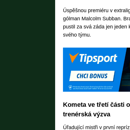
Úspěšnou premiéru v extrali
gólman Malcolm Subban. Bra
pustil za svá záda jen jeden 
svého týmu.
Kometa ve třetí části
trenérská výzva
Úřadující mistři v první reprí