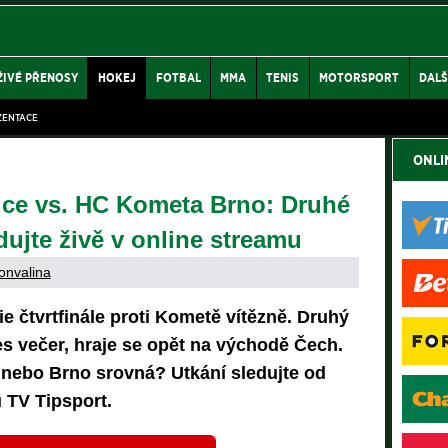
ŽIVÉ PŘENOSY
HOKEJ
FOTBAL
MMA
TENIS
MOTORSPORT
DALŠ
ZENTACE
ONLI
ce vs. HC Kometa Brno: Druhé
dujte živě v online streamu
onvalina
e čtvrtfinále proti Kometě vítězně. Druhý
s večer, hraje se opět na východě Čech.
nebo Brno srovná? Utkání sledujte od
u TV Tipsport.