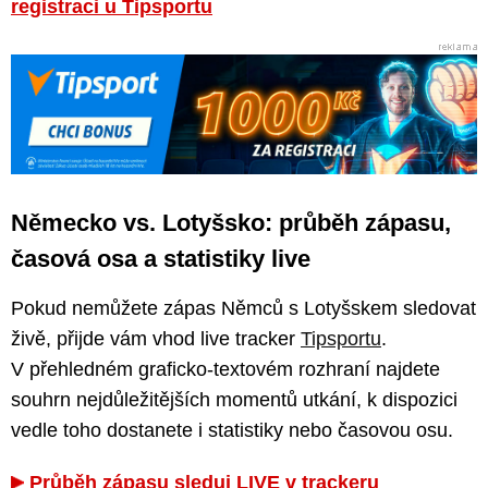
registraci u Tipsportu
Německo vs. Lotyšsko: průběh zápasu,
časová osa a statistiky live
Pokud nemůžete zápas Němců s Lotyšskem sledovat
živě, přijde vám vhod live tracker
Tipsportu
.
V přehledném graficko-textovém rozhraní najdete
souhrn nejdůležitějších momentů utkání, k dispozici
vedle toho dostanete i statistiky nebo časovou osu.
Průběh zápasu sleduj LIVE v trackeru