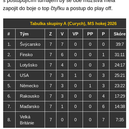
s postupujícím turnajem by se obě mužstva měla
zapojit do boje o top čtyřku a postup do play off.
Tabulka skupiny A (Curych), MS hokej 2026
#
Tým
Z
V
VP
PP
P
Skóre
1.
Švýcarsko
7
7
0
0
0
39:7
2.
Finsko
7
6
0
0
1
31:11
3.
Lotyšsko
7
4
0
0
3
24:17
4.
USA
7
3
1
0
3
25:21
5.
Německo
7
3
0
1
3
23:22
6.
Rakousko
7
3
0
0
4
17:29
7.
Maďarsko
7
1
0
0
6
14:38
Velká
8.
7
0
0
0
7
7:35
Británie