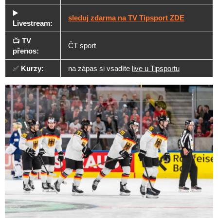
▶️
sleduj zdarma na TV Tipsport ZDE
Livestream:
📺
TV
ČT sport
přenos:
✅
Kurzy:
na zápas si vsadíte
live u Tipsportu