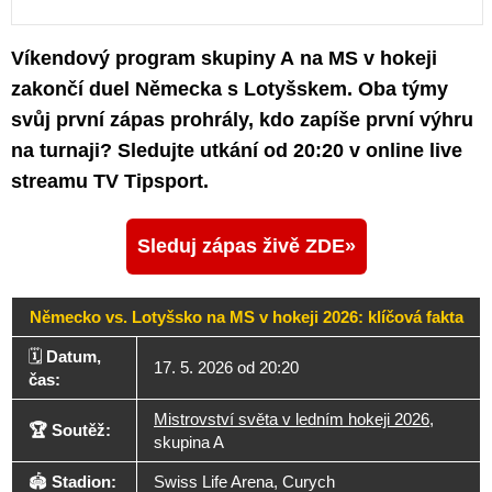
Víkendový program skupiny A na MS v hokeji
zakončí duel Německa s Lotyšskem. Oba týmy
svůj první zápas prohrály, kdo zapíše první výhru
na turnaji? Sledujte utkání od 20:20 v online live
streamu TV Tipsport.
Sleduj zápas živě ZDE
Německo vs. Lotyšsko na MS v hokeji 2026: klíčová fakta
🗓️
Datum,
17. 5. 2026 od 20:20
čas:
Mistrovství světa v ledním hokeji 2026
,
🏆 Soutěž:
skupina A
🏟️
Stadion:
Swiss Life Arena, Curych