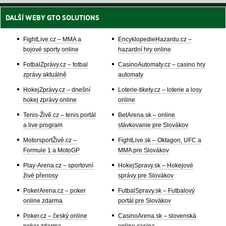
DALŠÍ WEBY GTO SOLUTIONS
FightLive.cz – MMA a
EncyklopedieHazardu.cz –
bojové sporty online
hazardní hry online
FotbalZprávy.cz – fotbal
CasinoAutomaty.cz – casino hry
zprávy aktuálně
automaty
HokejZprávy.cz – dnešní
Loterie-tikety.cz – loterie a losy
hokej zprávy online
online
Tenis-Živě.cz – tenis portál
BetArena.sk – online
a live program
stávkovanie pre Slovákov
MotorsportŽivě.cz –
FightLive.sk – Oktagon, UFC a
Formule 1 a MotoGP
MMA pre Slovákov
Play-Arena.cz – sportovní
HokejSpravy.sk – Hokejové
živé přenosy
správy pre Slovákov
PokerArena.cz – poker
FutbalSpravy.sk – Futbalový
online zdarma
portál pre Slovákov
Poker.cz – český online
CasinoArena.sk – slovenská
poker zdarma
online casina