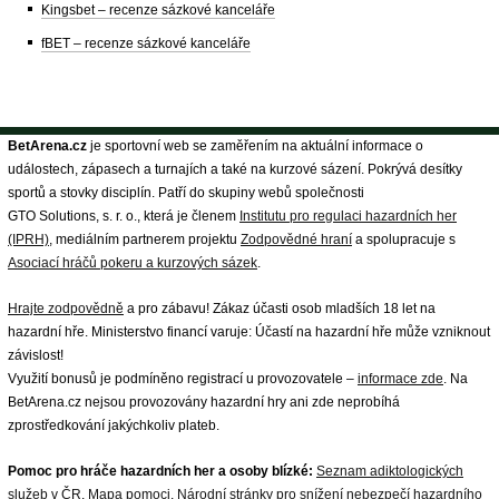
Kingsbet – recenze sázkové kanceláře
fBET – recenze sázkové kanceláře
BetArena.cz
je sportovní web se zaměřením na aktuální informace o
událostech, zápasech a turnajích a také na kurzové sázení. Pokrývá desítky
sportů a stovky disciplín. Patří do skupiny webů společnosti
GTO Solutions, s. r. o., která je členem
Institutu pro regulaci hazardních her
(IPRH)
, mediálním partnerem projektu
Zodpovědné hraní
a spolupracuje s
Asociací hráčů pokeru a kurzových sázek
.
Hrajte zodpovědně
a pro zábavu! Zákaz účasti osob mladších 18 let na
hazardní hře. Ministerstvo financí varuje: Účastí na hazardní hře může vzniknout
závislost!
Využití bonusů je podmíněno registrací u provozovatele –
informace zde
. Na
BetArena.cz nejsou provozovány hazardní hry ani zde neprobíhá
zprostředkování jakýchkoliv plateb.
Pomoc pro hráče hazardních her a osoby blízké:
Seznam adiktologických
služeb v ČR
,
Mapa pomoci
,
Národní stránky pro snížení nebezpečí hazardního