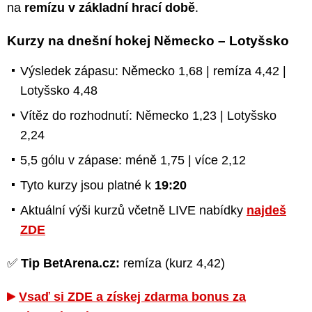
na
remízu v základní hrací době
.
Kurzy na dnešní hokej Německo – Lotyšsko
Výsledek zápasu: Německo 1,68 | remíza 4,42 |
Lotyšsko 4,48
Vítěz do rozhodnutí: Německo 1,23 | Lotyšsko
2,24
5,5 gólu v zápase: méně 1,75 | více 2,12
Tyto kurzy jsou platné k
19:20
Aktuální výši kurzů včetně LIVE nabídky
najdeš
ZDE
✅
Tip BetArena.cz:
remíza (kurz 4,42)
Vsaď si ZDE a získej zdarma bonus za