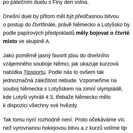
po pátečním duelu s Finy den volna.
Dnešní duel by přitom měl být předčasnou bitvou
o postup do čtvrtfinále, právě Německo a Lotyšsko by
podle papírových předpokladů
měly bojovat o čtvrté
místo
ve skupině A.
Jako poměrně jasný favorit jdou do dnešního
vzájemného souboje Němci, jak ukazuje kurzová
nabídka
Tipsportu
. Podle nás to ovšem tak
jednoznačná záležitost nebude. Vzpomeňme na
souboj Německa s Lotyšskem na zimní olympiádě,
kde Lotyši vyhráli 4:3, třebaže Německo mělo
k dispozici všechny své hvězdy.
Tak tomu nyní rozhodně není. Proto očekáváme víc
než vyrovnanou hokejovou bitvu a z kurzů volíme tip