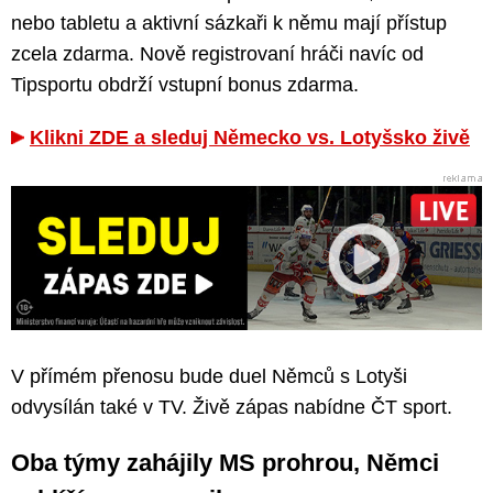
nebo tabletu a aktivní sázkaři k němu mají přístup
zcela zdarma. Nově registrovaní hráči navíc od
Tipsportu obdrží vstupní bonus zdarma.
Klikni ZDE a sleduj Německo vs. Lotyšsko živě
V přímém přenosu bude duel Němců s Lotyši
odvysílán také v TV. Živě zápas nabídne ČT sport.
Oba týmy zahájily MS prohrou, Němci