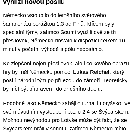
vyhlíží novou posilu
Německo vstoupilo do letošního světového
šampionátu porážkou 1:3 od Finů. Klíčem byly
speciální týmy, zatímco Soumi využili dvě ze tří
přesilovek, Německo dostalo k dispozici celkem 10
minut v početní výhodě a gólu nedosáhlo.
Ke zlepšení nejen přesilovek, ale i celkového obrazu
hry by měl Německu pomoci
Lukas Reichel
, který
posílí národní tým po příjezdu do zámoří. Teoreticky
by měl být připraven i do dnešního duelu.
Podobně jako Německo zahájilo turnaj i Lotyšsko. Ve
svém úvodním vystoupení padlo 2:4 se Švýcarskem.
Možnou nevýhodou pro Lotyše může být fakt, že se
Švýcarském hráli v sobotu, zatímco Německo mělo