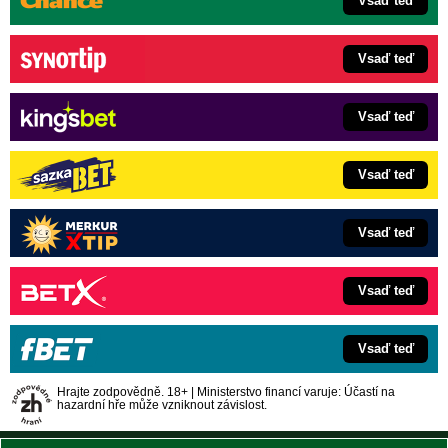
Vsaď teď
Vsaď teď
Vsaď teď
Vsaď teď
Vsaď teď
Vsaď teď
Vsaď teď
Hrajte zodpovědně. 18+ | Ministerstvo financí varuje: Účastí na
hazardní hře může vzniknout závislost.