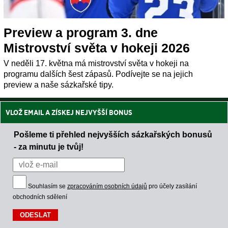
Preview a program 3. dne
Mistrovství světa v hokeji 2026
V neděli 17. května má mistrovství světa v hokeji na
programu dalších šest zápasů. Podívejte se na jejich
preview a naše sázkařské tipy.
VLOŽ EMAIL A ZÍSKEJ NEJVYŠŠÍ BONUS
Pošleme ti přehled nejvyšších sázkařských bonusů
- za minutu je tvůj!
Souhlasím se
zpracováním osobních údajů
pro účely zasílání
obchodních sdělení