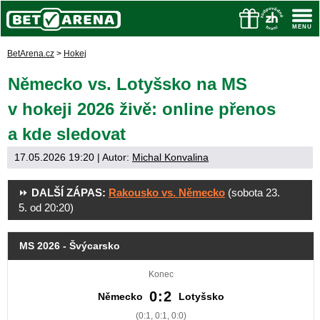
BetArena.cz
>
Hokej
Německo vs. Lotyšsko na MS
v hokeji 2026 živě: online přenos
a kde sledovat
17.05.2026 19:20
| Autor:
Michal Konvalina
⏩
DALŠÍ ZÁPAS:
Rakousko vs. Německo
(sobota 23.
5. od 20:20)
MS 2026 - Švýcarsko
Konec
0:2
Německo
Lotyšsko
(0:1, 0:1, 0:0)