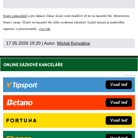
Hrajte zodpovědně
a pro zábavu! Zákaz účasti osob mladších 18 let na hazardní hře. Ministerstvo
financí varuje: Účastí na hazardní hře může vzniknout závislost! Využití bonusů je podmíněno
registrací u provozovatele -
více zde
.
17.05.2026 19:20
| Autor:
Michal Konvalina
ONLINE SÁZKOVÉ KANCELÁŘE
Vsaď teď
Vsaď teď
Vsaď teď