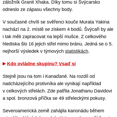
záložník Granit Xhaka. Díky tomu si Švýcarsko
odneslo ze zápasu všechny body.
V současné chvíli se svěřenci kouče Murata Yakina
nachází na 2. místě se ziskem 4 bodů. Švýcaři by ale
i tak měli zapracovat na lepší mušce. Z celkového
hlediska šlo 16 jejich střel mimo bránu. Jedná se o 5.
nejhorší výsledek v týmových
statistikách
.
Kdo ovládne skupinu? Vsaď si
Stejně jsou na tom i Kanaďané. Na rozdíl od
nadcházejícího protivníka ale vynikají například
v celkových střelách. Zde patřila Jonathanu Davidovi
a spol. bronzová příčka se 49 střeleckými pokusy.
Severoamerická země zahájila kanonádu během