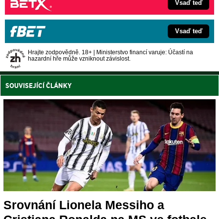
Vsaď teď
Vsaď teď
Hrajte zodpovědně. 18+ | Ministerstvo financí varuje: Účastí na
hazardní hře může vzniknout závislost.
SOUVISEJÍCÍ ČLÁNKY
Srovnání Lionela Messiho a