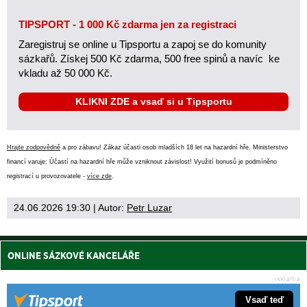
TIPSPORT - 1 000 Kč zdarma jen za registraci
Zaregistruj se online u Tipsportu a zapoj se do komunity
sázkařů. Získej 500 Kč zdarma, 500 free spinů a navíc ke
vkladu až 50 000 Kč.
KLIKNI ZDE a vsaď si u Tipsportu
Hrajte zodpovědně
a pro zábavu! Zákaz účasti osob mladších 18 let na hazardní hře. Ministerstvo
financí varuje: Účastí na hazardní hře může vzniknout závislost! Využití bonusů je podmíněno
registrací u provozovatele -
více zde
.
24.06.2026 19:30
| Autor:
Petr Luzar
ONLINE SÁZKOVÉ KANCELÁŘE
Vsaď teď