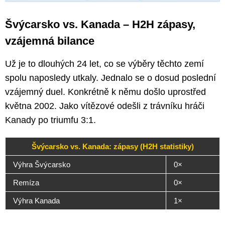
Švýcarsko vs. Kanada – H2H zápasy,
vzájemná bilance
Už je to dlouhých 24 let, co se výběry těchto zemí
spolu naposledy utkaly. Jednalo se o dosud poslední
vzájemný duel. Konkrétně k němu došlo uprostřed
května 2002. Jako vítězové odešli z trávníku hráči
Kanady po triumfu 3:1.
Švýcarsko vs. Kanada: zápasy (H2H statistiky)
Výhra Švýcarsko
0×
Remíza
0×
Výhra Kanada
1×