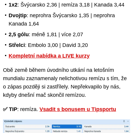
1x2
: Švýcarsko 2,36 | remíza 3,18 | Kanada 3,44
Dvojtip
: neprohra Švýcarsko 1,35 | neprohra
Kanada 1,64
2,5 gólu
: méně 1,81 | více 2,07
Střelci
: Embolo 3,00 | David 3,20
Kompletní nabídka a LIVE kurzy
Obě země během úvodního utkání na letošním
mundialu zaznamenaly nelichotivou remízu s tím, že
o zápas později si zastřílely. Nepřekvapilo by nás,
kdyby dnešní mač skončil remízou.
✅ TIP
: remíza.
Vsadit s bonusem u Tipsportu