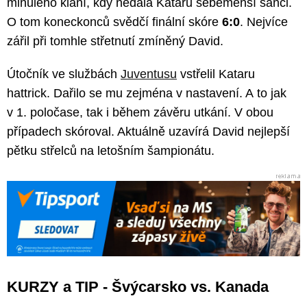
minulého klání, kdy nedala Kataru sebemenší šanci.
O tom koneckonců svědčí finální skóre
6:0
. Nejvíce
zářil při tomhle střetnutí zmíněný David.
Útočník ve službách
Juventusu
vstřelil Kataru
hattrick. Dařilo se mu zejména v nastavení. A to jak
v 1. poločase, tak i během závěru utkání. V obou
případech skóroval. Aktuálně uzavírá David nejlepší
pětku střelců na letošním šampionátu.
KURZY a TIP - Švýcarsko vs. Kanada