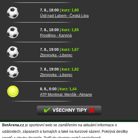
7. 8., 18:00
|
kurz: 1,80
Ústí nad Labem - Česká Lípa
7. 8., 18:00
|
kurz: 1,85
Prostějov - Karviná
7. 8., 19:00
|
kurz: 1,67
Zbrojovka - Liberec
7. 8., 19:00
|
kurz: 1,82
Zbrojovka - Liberec
8. 8., 0:00
|
kurz: 1,44
ATP Montreal: Menšík - Atmane
BetArena.cz
je sportovní web se zaměřením na aktuální informace o
událostech, zápasech a turnajích a také na kurzové sázení. Pokrývá desítky
sportů a stovky disciplín. Patří do skupiny webů společnosti