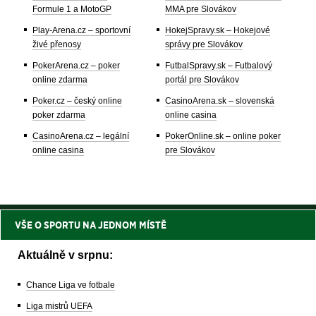
Formule 1 a MotoGP
MMA pre Slovákov
Play-Arena.cz – sportovní
HokejSpravy.sk – Hokejové
živé přenosy
správy pre Slovákov
PokerArena.cz – poker
FutbalSpravy.sk – Futbalový
online zdarma
portál pre Slovákov
Poker.cz – český online
CasinoArena.sk – slovenská
poker zdarma
online casina
CasinoArena.cz – legální
PokerOnline.sk – online poker
online casina
pre Slovákov
VŠE O SPORTU NA JEDNOM MÍSTĚ
Aktuálně v srpnu:
Chance Liga ve fotbale
Liga mistrů UEFA