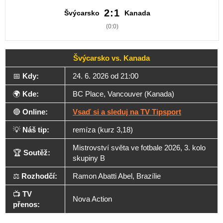
2:1
Švýcarsko
Kanada
(0:0)
Švýcarsko vs. Kanada
📅
Kdy:
24. 6. 2026 od 21:00
🌍
Kde:
BC Place, Vancouver (Kanada)
🔴
Online:
Vsaď si a sleduj na TV Tipsport
💡
Náš tip:
remíza (kurz 3,18)
Mistrovství světa ve fotbale 2026, 3. kolo
🏆
Soutěž:
skupiny B
⚖️
Rozhodčí:
Ramon Abatti Abel, Brazílie
📺
TV
Nova Action
přenos: