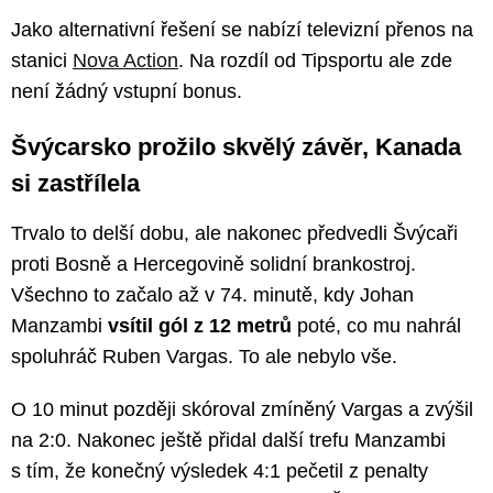
Jako alternativní řešení se nabízí televizní přenos na
stanici
Nova Action
. Na rozdíl od Tipsportu ale zde
není žádný vstupní bonus.
Švýcarsko prožilo skvělý závěr, Kanada
si zastřílela
Trvalo to delší dobu, ale nakonec předvedli Švýcaři
proti Bosně a Hercegovině solidní brankostroj.
Všechno to začalo až v 74. minutě, kdy Johan
Manzambi
vsítil gól z 12 metrů
poté, co mu nahrál
spoluhráč Ruben Vargas. To ale nebylo vše.
O 10 minut později skóroval zmíněný Vargas a zvýšil
na 2:0. Nakonec ještě přidal další trefu Manzambi
s tím, že konečný výsledek 4:1 pečetil z penalty