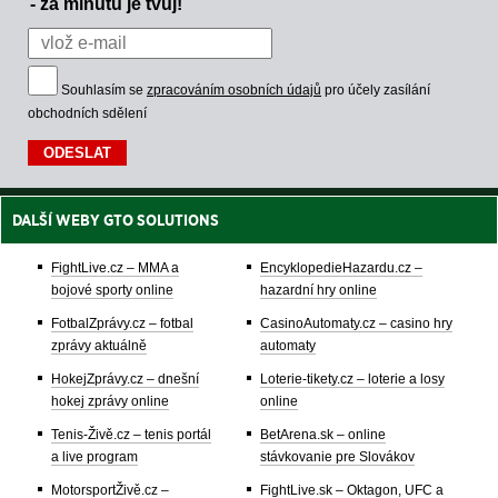
- za minutu je tvůj!
Souhlasím se
zpracováním osobních údajů
pro účely zasílání
obchodních sdělení
DALŠÍ WEBY GTO SOLUTIONS
FightLive.cz – MMA a
EncyklopedieHazardu.cz –
bojové sporty online
hazardní hry online
FotbalZprávy.cz – fotbal
CasinoAutomaty.cz – casino hry
zprávy aktuálně
automaty
HokejZprávy.cz – dnešní
Loterie-tikety.cz – loterie a losy
hokej zprávy online
online
Tenis-Živě.cz – tenis portál
BetArena.sk – online
a live program
stávkovanie pre Slovákov
MotorsportŽivě.cz –
FightLive.sk – Oktagon, UFC a