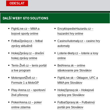
DALŠÍ WEBY GTO SOLUTIONS
FightLive.cz – MMA a
EncyklopedieHazardu.cz –
bojové sporty online
hazardní hry online
FotbalZprávy.cz – fotbal
CasinoAutomaty.cz – casino hry
zprávy aktuálně
automaty
HokejZprávy.cz – dnešní
Loterie-tikety.cz – loterie a losy
hokej zprávy online
online
Tenis-Živě.cz – tenis portál
BetArena.sk – online
a live program
stávkovanie pre Slovákov
MotorsportŽivě.cz –
FightLive.sk – Oktagon, UFC a
Formule 1 a MotoGP
MMA pre Slovákov
Play-Arena.cz – sportovní
HokejSpravy.sk – Hokejové
živé přenosy
správy pre Slovákov
PokerArena.cz – poker
FutbalSpravy.sk – Futbalový
online zdarma
portál pre Slovákov