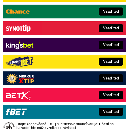
Vsaď teď
Vsaď teď
Vsaď teď
Vsaď teď
Vsaď teď
Vsaď teď
Vsaď teď
Hrajte zodpovědně. 18+ | Ministerstvo financí varuje: Účastí na
hazardní hře může vzniknout závislost.