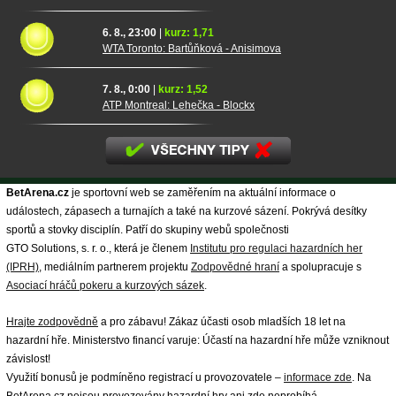
6. 8., 23:00
|
kurz: 1,71
WTA Toronto: Bartůňková - Anisimova
7. 8., 0:00
|
kurz: 1,52
ATP Montreal: Lehečka - Blockx
BetArena.cz
je sportovní web se zaměřením na aktuální informace o
událostech, zápasech a turnajích a také na kurzové sázení. Pokrývá desítky
sportů a stovky disciplín. Patří do skupiny webů společnosti
GTO Solutions, s. r. o., která je členem
Institutu pro regulaci hazardních her
(IPRH)
, mediálním partnerem projektu
Zodpovědné hraní
a spolupracuje s
Asociací hráčů pokeru a kurzových sázek
.
Hrajte zodpovědně
a pro zábavu! Zákaz účasti osob mladších 18 let na
hazardní hře. Ministerstvo financí varuje: Účastí na hazardní hře může vzniknout
závislost!
Využití bonusů je podmíněno registrací u provozovatele –
informace zde
. Na