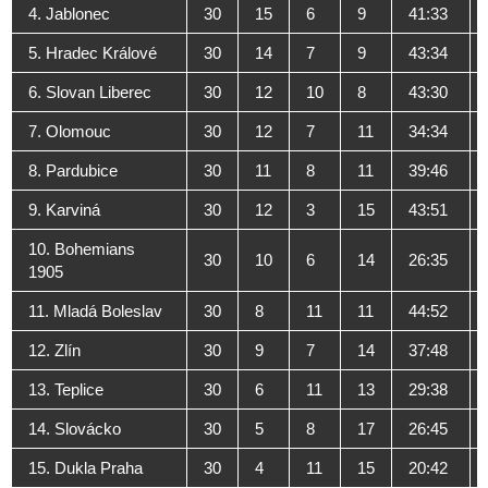
4. Jablonec
30
15
6
9
41:33
5. Hradec Králové
30
14
7
9
43:34
6. Slovan Liberec
30
12
10
8
43:30
7. Olomouc
30
12
7
11
34:34
8. Pardubice
30
11
8
11
39:46
9. Karviná
30
12
3
15
43:51
10. Bohemians
30
10
6
14
26:35
1905
11. Mladá Boleslav
30
8
11
11
44:52
12. Zlín
30
9
7
14
37:48
13. Teplice
30
6
11
13
29:38
14. Slovácko
30
5
8
17
26:45
15. Dukla Praha
30
4
11
15
20:42