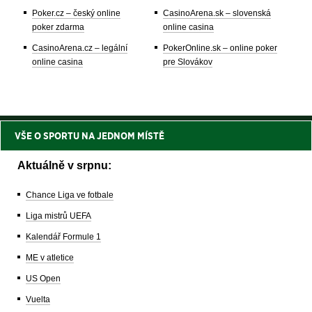
Poker.cz – český online
CasinoArena.sk – slovenská
poker zdarma
online casina
CasinoArena.cz – legální
PokerOnline.sk – online poker
online casina
pre Slovákov
VŠE O SPORTU NA JEDNOM MÍSTĚ
Aktuálně v srpnu:
Chance Liga ve fotbale
Liga mistrů UEFA
Kalendář Formule 1
ME v atletice
US Open
Vuelta