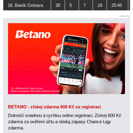
16. Baník Ostrava
30
5
7
18
25:45
BETANO - získej zdarma 600 Kč za registraci
Dokonči snadnou a rychlou online registraci. Získej 600 Kč
zdarma za ověření účtu a sleduj zápasy Chance Ligy
zdarma.