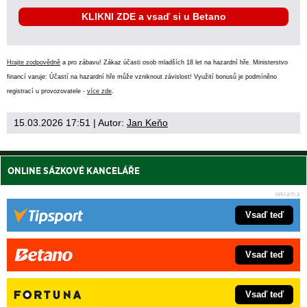
KLIKNI ZDE a vsaď si u Betano
Hrajte zodpovědně
a pro zábavu! Zákaz účasti osob mladších 18 let na hazardní hře. Ministerstvo
financí varuje: Účastí na hazardní hře může vzniknout závislost! Využití bonusů je podmíněno
registrací u provozovatele -
více zde
.
15.03.2026 17:51
| Autor:
Jan Keňo
ONLINE SÁZKOVÉ KANCELÁŘE
Vsaď teď
Vsaď teď
Vsaď teď