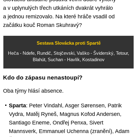
a v uplynulých třech utkáních dvakrát vyhrálo
a jednou remizovalo. Na které hráče vsadil od
začátku kouč Roman Skuhravý?
Sestava Slovácka proti Spartě
Heča - Ndefe, Rundič, Stojčevski, Vaško - Šviderský, Tetour,
Blahút, Suchan - Havlík, Kostadinov
Kdo do zápasu nenastoupí?
Oba týmy hlásí absence.
Sparta
: Peter Vindahl, Asger Sørensen, Patrik
Vydra, Matěj Ryneš, Magnus Kofod Andersen,
Santiago Eneme, Ondřej Penxa, Sivert
Mannsverk, Emmanuel Uchenna (zranění), Adam