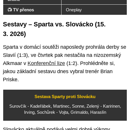
📺 TV přenos
Oneplay
Sestavy – Sparta vs. Slovácko (15.
3. 2026)
Sparta v domácí soutěži naposledy prohrála derby se
Slavií (1:3), ve čtvrtek pak nestačila na nizozemský
Alkmaar v
Konferenční lize
(1:2). Prohlédněte si,
jakou základní sestavu dnes vybral trenér Brian
Priske.
Sestava Sparty proti Slovácku
Surovčík - Kadeřábek, Martinec, Sonne, Zelený - Karirinen,
Irving, Sochůrek - Vojta, Grimaldo, Haraslín
Slovácko aktuálně podává velmi dobré výkony