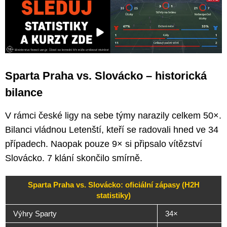
Sparta Praha vs. Slovácko – historická
bilance
V rámci české ligy na sebe týmy narazily celkem 50×.
Bilanci vládnou Letenští, kteří se radovali hned ve 34
případech. Naopak pouze 9× si připsalo vítězství
Slovácko. 7 klání skončilo smírně.
Sparta Praha vs. Slovácko: oficiální zápasy (H2H
statistiky)
Výhry Sparty
34×