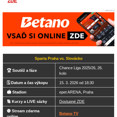
ZDE
Sparta Praha vs. Slovácko
Chance Liga 2025/26, 26.
🏆 Soutěž a fáze
kolo
🗓️ Datum a čas výkopu
15. 3. 2026 od 18:30
🏟️ Stadion
epet ARENA, Praha
🔢 Kurzy a LIVE sázky
Dostupné ZDE
🔴 Stream zdarma
Betano TV
online