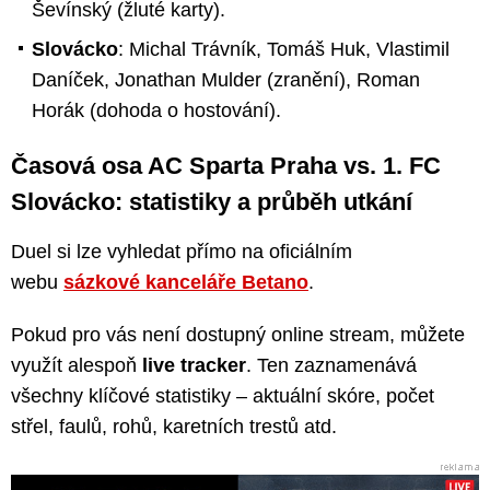
Ševínský (žluté karty).
Slovácko
: Michal Trávník, Tomáš Huk, Vlastimil
Daníček, Jonathan Mulder (zranění), Roman
Horák (dohoda o hostování).
Časová osa AC Sparta Praha vs. 1. FC
Slovácko: statistiky a průběh utkání
Duel si lze vyhledat přímo na oficiálním
webu
sázkové kanceláře Betano
.
Pokud pro vás není dostupný online stream, můžete
využít alespoň
live tracker
. Ten zaznamenává
všechny klíčové statistiky – aktuální skóre, počet
střel, faulů, rohů, karetních trestů atd.