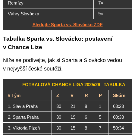
Remízy
7×
Výhry Slovácka
9×
Sledujte Sparta vs. Slovácko ZDE
Tabulka Sparta vs. Slovácko: postavení
v Chance Lize
Níže se podívejte, jak si Sparta a Slovácko vedou
v nejvyšší české soutěži.
FOTBALOVÁ CHANCE LIGA 2025/26– TABULKA
#
Tým
Z
V
R
P
Skóre
1. Slavia Praha
30
21
8
1
63:23
2. Sparta Praha
30
19
6
5
60:33
3. Viktoria Plzeň
30
15
8
7
50:34