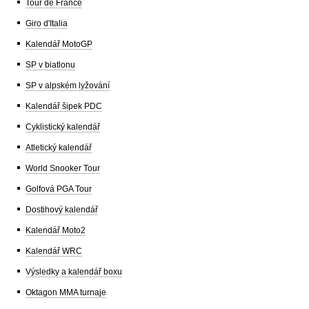
Tour de France
Giro d'Italia
Kalendář MotoGP
SP v biatlonu
SP v alpském lyžování
Kalendář šipek PDC
Cyklistický kalendář
Atletický kalendář
World Snooker Tour
Golfová PGA Tour
Dostihový kalendář
Kalendář Moto2
Kalendář WRC
Výsledky a kalendář boxu
Oktagon MMA turnaje