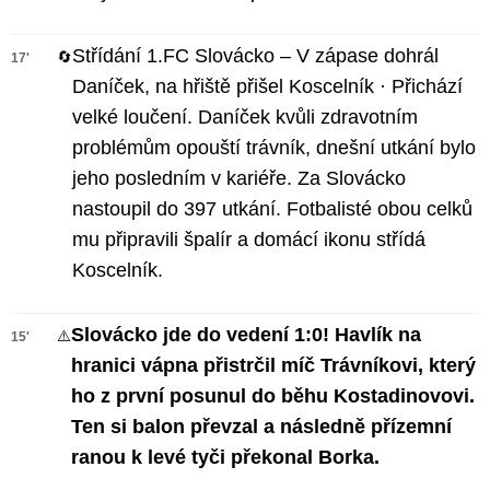
Střídání 1.FC Slovácko – V zápase dohrál
🔄
17'
Daníček, na hřiště přišel Koscelník · Přichází
velké loučení. Daníček kvůli zdravotním
problémům opouští trávník, dnešní utkání bylo
jeho posledním v kariéře. Za Slovácko
nastoupil do 397 utkání. Fotbalisté obou celků
mu připravili špalír a domácí ikonu střídá
Koscelník.
Slovácko jde do vedení 1:0! Havlík na
⚠️
15'
hranici vápna přistrčil míč Trávníkovi, který
ho z první posunul do běhu Kostadinovovi.
Ten si balon převzal a následně přízemní
ranou k levé tyči překonal Borka.