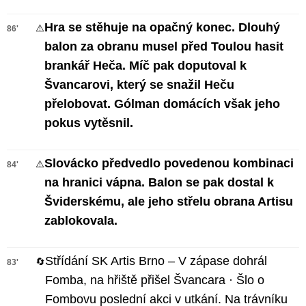
Hra se stěhuje na opačný konec. Dlouhý
⚠️
86'
balon za obranu musel před Toulou hasit
brankář Heča. Míč pak doputoval k
Švancarovi, který se snažil Heču
přelobovat. Gólman domácích však jeho
pokus vytěsnil.
Slovácko předvedlo povedenou kombinaci
⚠️
84'
na hranici vápna. Balon se pak dostal k
Šviderskému, ale jeho střelu obrana Artisu
zablokovala.
Střídání SK Artis Brno – V zápase dohrál
🔄
83'
Fomba, na hřiště přišel Švancara · Šlo o
Fombovu poslední akci v utkání. Na trávníku