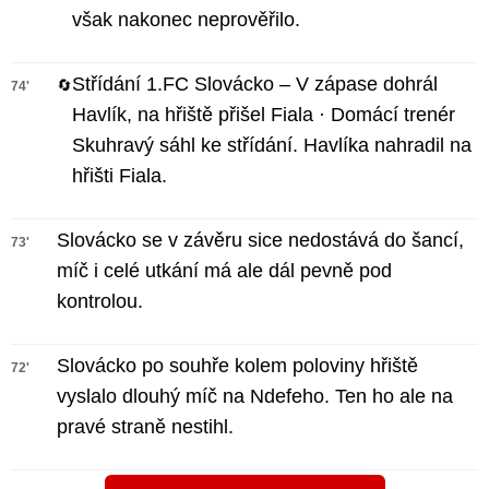
však nakonec neprověřilo.
Střídání 1.FC Slovácko – V zápase dohrál
🔄
74'
Havlík, na hřiště přišel Fiala · Domácí trenér
Skuhravý sáhl ke střídání. Havlíka nahradil na
hřišti Fiala.
Slovácko se v závěru sice nedostává do šancí,
73'
míč i celé utkání má ale dál pevně pod
kontrolou.
Slovácko po souhře kolem poloviny hřiště
72'
vyslalo dlouhý míč na Ndefeho. Ten ho ale na
pravé straně nestihl.