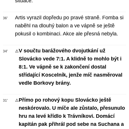
situace.
Artis vyrazil dopředu po pravé straně. Fomba si
36'
naběhl na dlouhý balon a ve vápně se ještě
pokusil o kombinaci. Akce ale přesná nebyla.
V součtu barážového dvojutkání už
⚠️
34'
Slovácko vede 7:1. A klidně to mohlo být i
8:1. Ve vápně se k zakončení dostal
střídající Koscelník, jenže míč nasměroval
vedle Borkovy brány.
Přímo po rohový kopu Slovácko ještě
⚠️
31'
neskórovalo. U míče ale zůstalo, přesunulo
hru na levé křídlo k Trávníkovi. Domácí
kapitán pak přihrál pod sebe na Suchana a