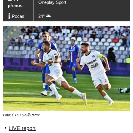
Oneplay Sport
přenos:
🌡️ Počasí
24° 🌥️
Foto: ČTK / Uhlíř Patrik
LIVE report