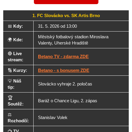
1. FC Slovácko vs. SK Artis Brno
📅
Kdy:
31. 5. 2026 od 13:00
Městský fotbalový stadion Miroslava
🌍
Kde:
Valenty, Uherské Hradiště
🔴
Live
Betano TV - zdarma ZDE
stream:
🔢
Kurzy:
Betano - s bonusem ZDE
💡
Náš
Slovácko vyhraje 2. poločas
tip:
🏆
Baráž o Chance Ligu, 2. zápas
Soutěž:
⚖️
Stanislav Volek
Rozhodčí:
📺
TV