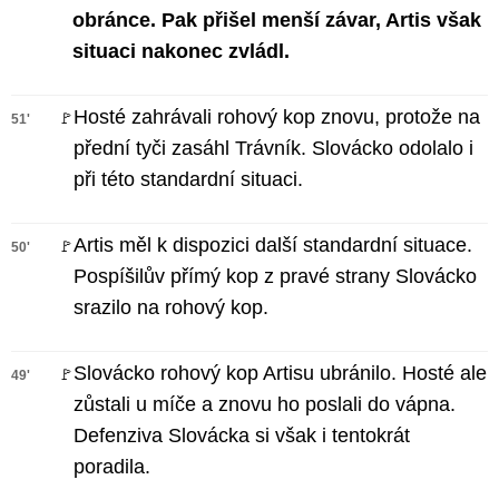
obránce. Pak přišel menší závar, Artis však
situaci nakonec zvládl.
Hosté zahrávali rohový kop znovu, protože na
🚩
51'
přední tyči zasáhl Trávník. Slovácko odolalo i
při této standardní situaci.
Artis měl k dispozici další standardní situace.
🚩
50'
Pospíšilův přímý kop z pravé strany Slovácko
srazilo na rohový kop.
Slovácko rohový kop Artisu ubránilo. Hosté ale
🚩
49'
zůstali u míče a znovu ho poslali do vápna.
Defenziva Slovácka si však i tentokrát
poradila.