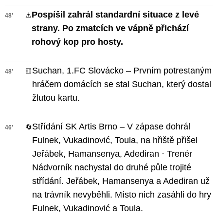
Pospíšil zahrál standardní situace z levé
⚠️
48'
strany. Po zmatcích ve vápně přichází
rohový kop pro hosty.
Suchan, 1.FC Slovácko – Prvním potrestaným
🟨
48'
hráčem domácích se stal Suchan, který dostal
žlutou kartu.
Střídání SK Artis Brno – V zápase dohrál
🔄
46'
Fulnek, Vukadinović, Toula, na hřiště přišel
Jeřábek, Hamansenya, Adediran · Trenér
Nádvorník nachystal do druhé půle trojité
střídání. Jeřábek, Hamansenya a Adediran už
na trávník nevyběhli. Místo nich zasáhli do hry
Fulnek, Vukadinović a Toula.