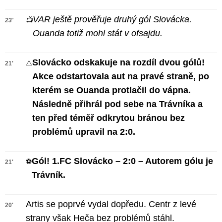
VAR ještě prověřuje druhý gól Slovácka.
📺
23'
Ouanda totiž mohl stát v ofsajdu.
Slovácko odskakuje na rozdíl dvou gólů!
⚠️
21'
Akce odstartovala aut na pravé straně, po
kterém se Ouanda protlačil do vápna.
Následně přihrál pod sebe na Trávníka a
ten před téměř odkrytou bránou bez
problémů upravil na 2:0.
Gól! 1.FC Slovácko – 2:0 – Autorem gólu je
⚽
21'
Trávník.
Artis se poprvé vydal dopředu. Centr z levé
20'
strany však Heča bez problémů stáhl.