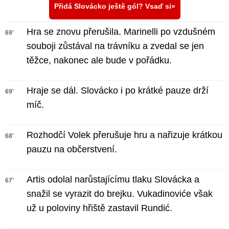
Přidá Slovácko ještě gól? Vsaď si
Hra se znovu přerušila. Marinelli po vzdušném
69'
souboji zůstával na trávníku a zvedal se jen
těžce, nakonec ale bude v pořádku.
Hraje se dál. Slovácko i po krátké pauze drží
69'
míč.
Rozhodčí Volek přerušuje hru a nařizuje krátkou
68'
pauzu na občerstvení.
Artis odolal narůstajícímu tlaku Slovácka a
67'
snažil se vyrazit do brejku. Vukadinoviće však
už u poloviny hřiště zastavil Rundić.