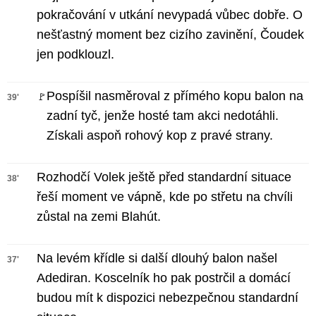
pokračování v utkání nevypadá vůbec dobře. O
nešťastný moment bez cizího zavinění, Čoudek
jen podklouzl.
Pospíšil nasměroval z přímého kopu balon na
🚩
39'
zadní tyč, jenže hosté tam akci nedotáhli.
Získali aspoň rohový kop z pravé strany.
Rozhodčí Volek ještě před standardní situace
38'
řeší moment ve vápně, kde po střetu na chvíli
zůstal na zemi Blahút.
Na levém křídle si další dlouhý balon našel
37'
Adediran. Koscelník ho pak postrčil a domácí
budou mít k dispozici nebezpečnou standardní