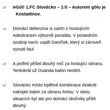
Gól! 1.FC Slovácko – 1:0 – Autorem gólu je
⚽
15'
Kostadinov.
Domácí defenziva si zatím s hostujícím
13'
Adediranem výborně poradila. V posledním
souboji navíc uspěl Daníček, který si zároveň
vynutil faul.
A potřetí přišel dlouhý míč za hostující obranu.
13'
Tentokrát už Ouanda balon nestihl.
Slovácko místo trpělivé kombinace dvakrát
12'
nakoplo balon za obranu Artisu. V obou
situacích byl ale pro domácí útočníky příliš
dlouhý.