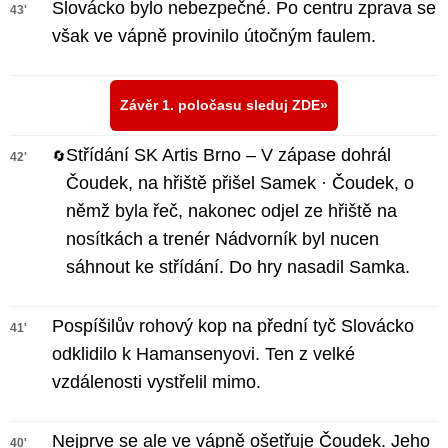
Slovácko bylo nebezpečné. Po centru zprava se
43'
však ve vápně provinilo útočným faulem.
Závěr 1. poločasu sleduj ZDE
Střídání SK Artis Brno – V zápase dohrál
🔄
42'
Čoudek, na hřiště přišel Samek · Čoudek, o
němž byla řeč, nakonec odjel ze hřiště na
nosítkách a trenér Nádvorník byl nucen
sáhnout ke střídání. Do hry nasadil Samka.
Pospíšilův rohový kop na přední tyč Slovácko
41'
odklidilo k Hamansenyovi. Ten z velké
vzdálenosti vystřelil mimo.
Nejprve se ale ve vápně ošetřuje Čoudek. Jeho
40'