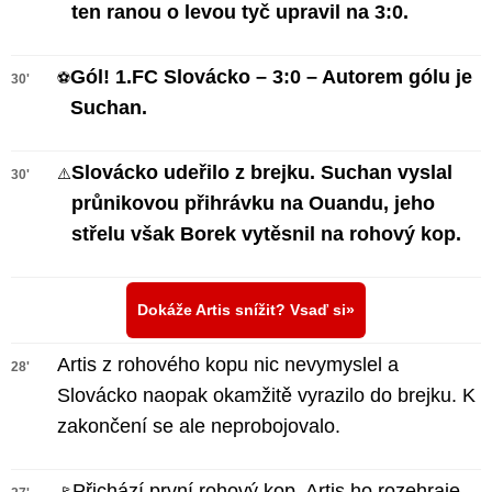
ten ranou o levou tyč upravil na 3:0.
Gól! 1.FC Slovácko – 3:0 – Autorem gólu je
⚽
30'
Suchan.
Slovácko udeřilo z brejku. Suchan vyslal
⚠️
30'
průnikovou přihrávku na Ouandu, jeho
střelu však Borek vytěsnil na rohový kop.
Dokáže Artis snížit? Vsaď si
Artis z rohového kopu nic nevymyslel a
28'
Slovácko naopak okamžitě vyrazilo do brejku. K
zakončení se ale neprobojovalo.
Přichází první rohový kop. Artis ho rozehraje