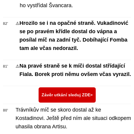
ho vystřídal Švancara.
Hrozilo se i na opačné straně. Vukadinović
⚠️
82'
se po pravém křídle dostal do vápna a
posílal míč na zadní tyč. Dobíhající Fomba
tam ale včas nedorazil.
Na pravé straně se k míči dostal střídající
⚠️
81'
Fiala. Borek proti němu ovšem včas vyrazil.
Závěr utkání sleduj ZDE
Trávníkův míč se skoro dostal až ke
80'
Kostadinovi. Ještě před ním ale situaci odkopem
uhasila obrana Artisu.