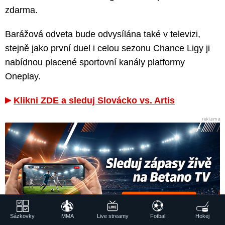
zdarma.
Barážová odveta bude odvysílána také v televizi,
stejně jako první duel i celou sezonu Chance Ligy ji
nabídnou placené sportovní kanály platformy
Oneplay.
Klikni ZDE a sleduj Slovácko vs. Artis
Sázkovky
MMA
Live streamy
Fotbal
Hokej