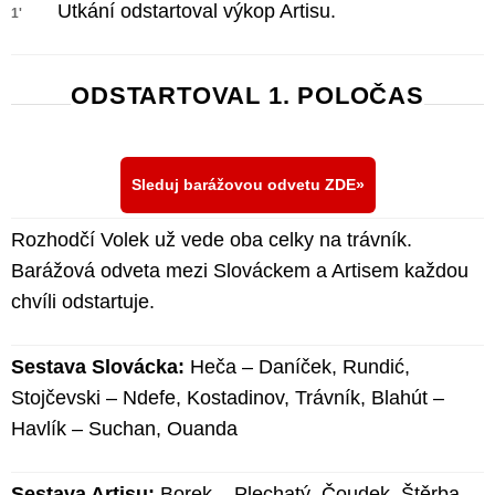
Utkání odstartoval výkop Artisu.
1'
ODSTARTOVAL 1. POLOČAS
Sleduj barážovou odvetu ZDE
Rozhodčí Volek už vede oba celky na trávník.
Barážová odveta mezi Slováckem a Artisem každou
chvíli odstartuje.
Sestava Slovácka:
Heča – Daníček, Rundić,
Stojčevski – Ndefe, Kostadinov, Trávník, Blahút –
Havlík – Suchan, Ouanda
Sestava Artisu:
Borek – Plechatý, Čoudek, Štěrba,