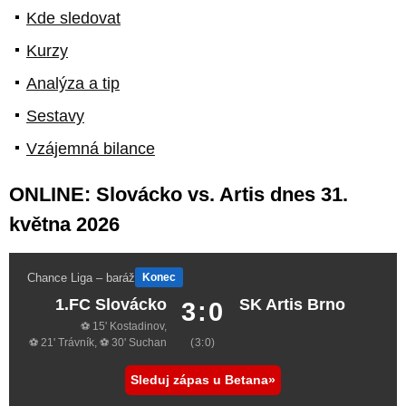
Kde sledovat
Kurzy
Analýza a tip
Sestavy
Vzájemná bilance
ONLINE: Slovácko vs. Artis dnes 31.
května 2026
Chance Liga – baráž
Konec
1.FC Slovácko
SK Artis Brno
3:0
⚽ 15' Kostadinov,
⚽ 21' Trávník, ⚽ 30' Suchan
(3:0)
Sleduj zápas u Betana