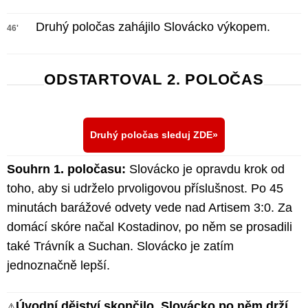
Druhý poločas zahájilo Slovácko výkopem.
46'
ODSTARTOVAL 2. POLOČAS
Druhý poločas sleduj ZDE
Souhrn 1. poločasu:
Slovácko je opravdu krok od
toho, aby si udrželo prvoligovou příslušnost. Po 45
minutách barážové odvety vede nad Artisem 3:0. Za
domácí skóre načal Kostadinov, po něm se prosadili
také Trávník a Suchan. Slovácko je zatím
jednoznačně lepší.
Úvodní dějství skončilo. Slovácko po něm drží
⚠️