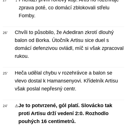
🚩
27'
zprava poté, co domácí zblokovali střelu
Fomby.
Chvíli to působilo, že Adediran zkrotí dlouhý
26'
balon od Borka. Útočník Artisu sice duel s
domácí defenzivou ovládl, míč si však zpracoval
rukou.
Heča udělal chybu v rozehrávce a balon se
25'
vlevo dostal k Hamansenyovi. Křídelník Artisu
však poslal nepřesný centr.
Je to potvrzené, gól platí. Slovácko tak
⚠️
24'
proti Artisu drží vedení 2:0. Rozhodlo
pouhých 16 centimetrů.