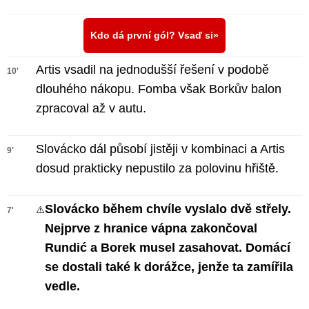
Kdo dá první gól? Vsaď si
Artis vsadil na jednodušší řešení v podobě
10'
dlouhého nákopu. Fomba však Borkův balon
zpracoval až v autu.
Slovácko dál působí jistěji v kombinaci a Artis
9'
dosud prakticky nepustilo za polovinu hřiště.
Slovácko během chvíle vyslalo dvě střely.
⚠️
7'
Nejprve z hranice vápna zakončoval
Rundić a Borek musel zasahovat. Domácí
se dostali také k dorážce, jenže ta zamířila
vedle.