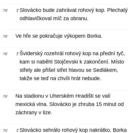
Slovácko bude zahrávat rohový kop. Plechatý
🚩
79'
odhlavičkoval míč za obranu.
Ve hře se pokračuje výkopem Borka.
78'
Šviderský rozehrál rohový kop na přední tyč,
🚩
76'
kam si naběhl Stojčevski k zakončení. Místo
střely ale přišel střet hlavou se Sedlákem,
takže se teď na chvíli hrát nebude.
Na stadionu v Uherském Hradišti se valí
76'
mexická vlna. Slovácko je zhruba 15 minut od
záchrany v lize.
Slovácko sehrálo rohový kop nakrátko, Borka
🚩
75'