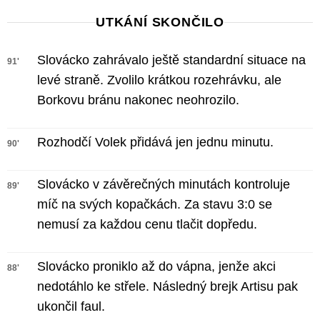
UTKÁNÍ SKONČILO
Slovácko zahrávalo ještě standardní situace na
91'
levé straně. Zvolilo krátkou rozehrávku, ale
Borkovu bránu nakonec neohrozilo.
Rozhodčí Volek přidává jen jednu minutu.
90'
Slovácko v závěrečných minutách kontroluje
89'
míč na svých kopačkách. Za stavu 3:0 se
nemusí za každou cenu tlačit dopředu.
Slovácko proniklo až do vápna, jenže akci
88'
nedotáhlo ke střele. Následný brejk Artisu pak
ukončil faul.