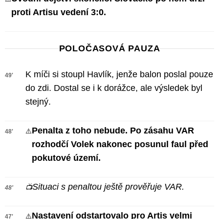
proti Artisu vedení 3:0.
POLOČASOVÁ PAUZA
K míči si stoupl Havlík, jenže balon poslal pouze
49'
do zdi. Dostal se i k dorážce, ale výsledek byl
stejný.
Penalta z toho nebude. Po zásahu VAR
⚠️
48'
rozhodčí Volek nakonec posunul faul před
pokutové území.
Situaci s penaltou ještě prověřuje VAR.
📺
48'
Nastavení odstartovalo pro Artis velmi
⚠️
47'