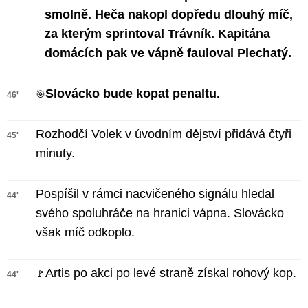
smolně. Heča nakopl dopředu dlouhý míč,
za kterým sprintoval Trávník. Kapitána
domácích pak ve vápně fauloval Plechatý.
Slovácko bude kopat penaltu.
🎯
46'
Rozhodčí Volek v úvodním dějství přidává čtyři
45'
minuty.
Pospíšil v rámci nacvičeného signálu hledal
44'
svého spoluhráče na hranici vápna. Slovácko
však míč odkoplo.
Artis po akci po levé straně získal rohový kop.
🚩
44'