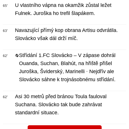
U vlastního vápna na okamžik zůstal ležet
65'
Fulnek. Juroška ho trefil šlapákem.
Navazující přímý kop obrana Artisu odvrátila.
63'
Slovácko však dál drží míč.
Střídání 1.FC Slovácko – V zápase dohrál
🔄
62'
Ouanda, Suchan, Blahút, na hřiště přišel
Juroška, Šviderský, Marinelli · Nejdřív ale
Slovácko sáhne k trojnásobnému střídání.
Asi 30 metrů před bránou Toula fauloval
62'
Suchana. Slovácko tak bude zahrávat
standardní situace.