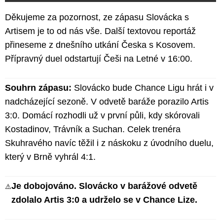
Děkujeme za pozornost, ze zápasu Slovácka s
Artisem je to od nás vše. Další textovou reportáž
přineseme z dnešního utkání Česka s Kosovem.
Přípravný duel odstartují Češi na Letné v 16:00.
Souhrn zápasu:
Slovácko bude Chance Ligu hrát i v
nadcházející sezoně. V odvetě baráže porazilo Artis
3:0. Domácí rozhodli už v první půli, kdy skórovali
Kostadinov, Trávník a Suchan. Celek trenéra
Skuhravého navíc těžil i z náskoku z úvodního duelu,
který v Brně vyhrál 4:1.
Je dobojováno. Slovácko v barážové odvetě
⚠️
zdolalo Artis 3:0 a udrželo se v Chance Lize.