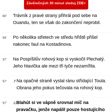
Závěrečných 30 minut sleduj ZDE
Trávník z pravé strany přihrál pod sebe na
60'
Ouandu, ten se však do zakončení neprobil.
Po několika střetech ve středu hřiště přišel
59'
nakonec faul na Kostadinova.
Na Pospíšilův rohový kop si vyskočil Plechatý.
57'
Jeho hlavička ale mezi tři tyče nezamířila.
Na opačné straně vyslal ránu střídající Toula.
🚩
57'
Obrana jeho pokus tečovala na rohový kop.
Blahút si ve vápně srovnal míč na
⚠️
57'
pravačku, jenže napálil pouze hostujícího