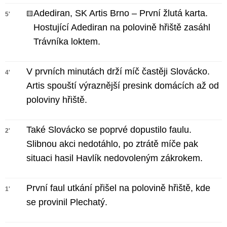
Adediran, SK Artis Brno – První žlutá karta.
🟨
5'
Hostující Adediran na polovině hřiště zasáhl
Trávníka loktem.
V prvních minutách drží míč častěji Slovácko.
4'
Artis spouští výraznější presink domácích až od
poloviny hřiště.
Také Slovácko se poprvé dopustilo faulu.
2'
Slibnou akci nedotáhlo, po ztrátě míče pak
situaci hasil Havlík nedovoleným zákrokem.
První faul utkání přišel na polovině hřiště, kde
1'
se provinil Plechatý.