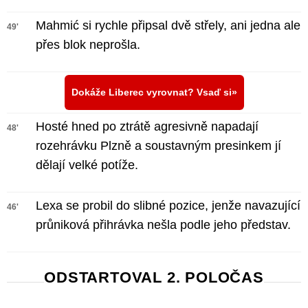
Mahmić si rychle připsal dvě střely, ani jedna ale
49'
přes blok neprošla.
Dokáže Liberec vyrovnat? Vsaď si
Hosté hned po ztrátě agresivně napadají
48'
rozehrávku Plzně a soustavným presinkem jí
dělají velké potíže.
Lexa se probil do slibné pozice, jenže navazující
46'
průniková přihrávka nešla podle jeho představ.
ODSTARTOVAL 2. POLOČAS