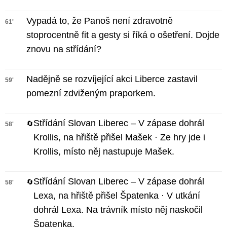
Vypadá to, že Panoš není zdravotně
61'
stoprocentně fit a gesty si říká o ošetření. Dojde
znovu na střídání?
Nadějně se rozvíjející akci Liberce zastavil
59'
pomezní zdviženým praporkem.
Střídání Slovan Liberec – V zápase dohrál
🔄
58'
Krollis, na hřiště přišel Mašek · Ze hry jde i
Krollis, místo něj nastupuje Mašek.
Střídání Slovan Liberec – V zápase dohrál
🔄
58'
Lexa, na hřiště přišel Špatenka · V utkání
dohrál Lexa. Na trávník místo něj naskočil
Špatenka.