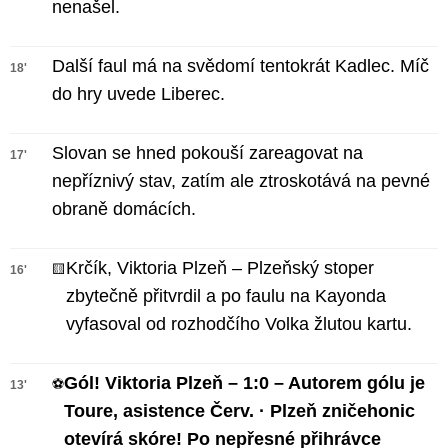
nenašel.
Další faul má na svědomí tentokrát Kadlec. Míč
18'
do hry uvede Liberec.
Slovan se hned pokouší zareagovat na
17'
nepříznivý stav, zatím ale ztroskotává na pevné
obraně domácích.
Krčík, Viktoria Plzeň – Plzeňský stoper
🟨
16'
zbytečně přitvrdil a po faulu na Kayonda
vyfasoval od rozhodčího Volka žlutou kartu.
Gól! Viktoria Plzeň – 1:0 – Autorem gólu je
⚽
13'
Toure, asistence Červ. · Plzeň zničehonic
otevírá skóre! Po nepřesné přihrávce