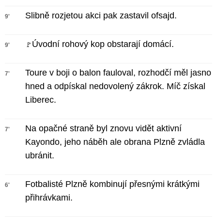
Slibně rozjetou akci pak zastavil ofsajd.
9'
Úvodní rohový kop obstarají domácí.
🚩
9'
Toure v boji o balon fauloval, rozhodčí měl jasno
7'
hned a odpískal nedovolený zákrok. Míč získal
Liberec.
Na opačné straně byl znovu vidět aktivní
7'
Kayondo, jeho náběh ale obrana Plzně zvládla
ubránit.
Fotbalisté Plzně kombinují přesnými krátkými
6'
přihrávkami.