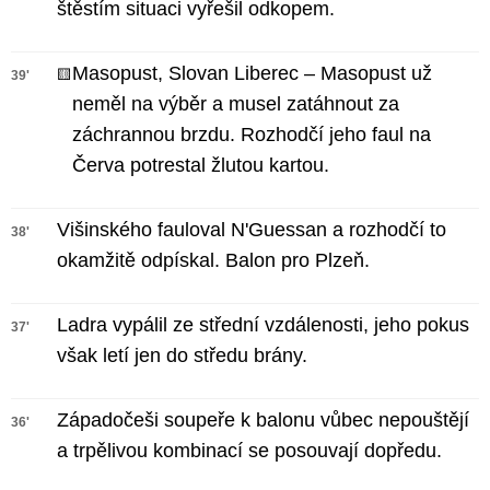
štěstím situaci vyřešil odkopem.
Masopust, Slovan Liberec – Masopust už
🟨
39'
neměl na výběr a musel zatáhnout za
záchrannou brzdu. Rozhodčí jeho faul na
Červa potrestal žlutou kartou.
Višinského fauloval N'Guessan a rozhodčí to
38'
okamžitě odpískal. Balon pro Plzeň.
Ladra vypálil ze střední vzdálenosti, jeho pokus
37'
však letí jen do středu brány.
Západočeši soupeře k balonu vůbec nepouštějí
36'
a trpělivou kombinací se posouvají dopředu.