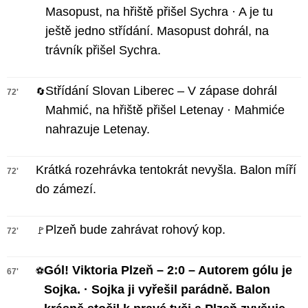
Masopust, na hřiště přišel Sychra · A je tu
ještě jedno střídání. Masopust dohrál, na
trávník přišel Sychra.
Střídání Slovan Liberec – V zápase dohrál
🔄
72'
Mahmić, na hřiště přišel Letenay · Mahmiće
nahrazuje Letenay.
Krátká rozehrávka tentokrát nevyšla. Balon míří
72'
do zámezí.
Plzeň bude zahrávat rohový kop.
🚩
72'
Gól! Viktoria Plzeň – 2:0 – Autorem gólu je
⚽
67'
Sojka. · Sojka ji vyřešil parádně. Balon