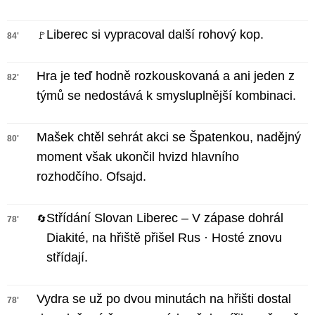
Liberec si vypracoval další rohový kop.
🚩
84'
Hra je teď hodně rozkouskovaná a ani jeden z
82'
týmů se nedostává k smysluplnější kombinaci.
Mašek chtěl sehrát akci se Špatenkou, nadějný
80'
moment však ukončil hvizd hlavního
rozhodčího. Ofsajd.
Střídání Slovan Liberec – V zápase dohrál
🔄
78'
Diakité, na hřiště přišel Rus · Hosté znovu
střídají.
Vydra se už po dvou minutách na hřišti dostal
78'