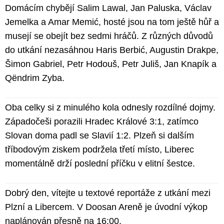
Domácím chybějí Salim Lawal, Jan Paluska, Václav
Jemelka a Amar Memić, hosté jsou na tom ještě hůř a
musejí se obejít bez sedmi hráčů. Z různých důvodů
do utkání nezasáhnou Haris Berbić, Augustin Drakpe,
Šimon Gabriel, Petr Hodouš, Petr Juliš, Jan Knapík a
Qëndrim Zyba.
Oba celky si z minulého kola odnesly rozdílné dojmy.
Západočeši porazili Hradec Králové 3:1, zatímco
Slovan doma padl se Slavií 1:2. Plzeň si dalším
tříbodovým ziskem podržela třetí místo, Liberec
momentálně drží poslední příčku v elitní šestce.
Dobrý den, vítejte u textové reportáže z utkání mezi
Plzní a Libercem. V Doosan Areně je úvodní výkop
naplánován přesně na 16:00.