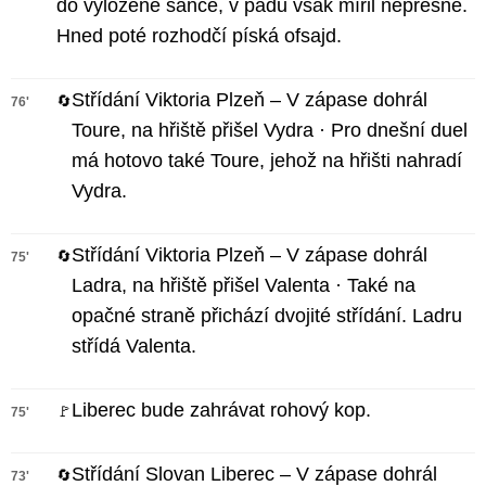
do vyložené šance, v pádu však mířil nepřesně.
Hned poté rozhodčí píská ofsajd.
Střídání Viktoria Plzeň – V zápase dohrál
🔄
76'
Toure, na hřiště přišel Vydra · Pro dnešní duel
má hotovo také Toure, jehož na hřišti nahradí
Vydra.
Střídání Viktoria Plzeň – V zápase dohrál
🔄
75'
Ladra, na hřiště přišel Valenta · Také na
opačné straně přichází dvojité střídání. Ladru
střídá Valenta.
Liberec bude zahrávat rohový kop.
🚩
75'
Střídání Slovan Liberec – V zápase dohrál
🔄
73'