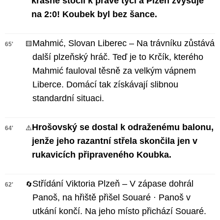
krásně stočil k pravé tyči a Plzeň zvyšuje
na 2:0! Koubek byl bez šance.
Mahmić, Slovan Liberec – Na trávníku zůstává
🟨
65'
další plzeňský hráč. Teď je to Krčík, kterého
Mahmić fauloval těsně za velkým vápnem
Liberce. Domácí tak získávají slibnou
standardní situaci.
Hrošovský se dostal k odraženému balonu,
⚠️
64'
jenže jeho razantní střela skončila jen v
rukavicích připraveného Koubka.
Střídání Viktoria Plzeň – V zápase dohrál
🔄
62'
Panoš, na hřiště přišel Souaré · Panoš v
utkání končí. Na jeho místo přichází Souaré.