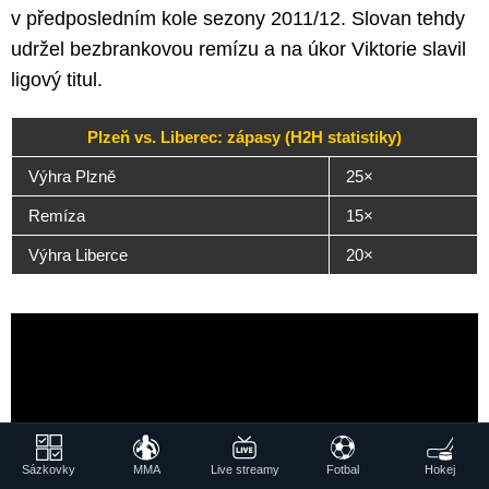
v předposledním kole sezony 2011/12. Slovan tehdy
udržel bezbrankovou remízu a na úkor Viktorie slavil
ligový titul.
Plzeň vs. Liberec: zápasy (H2H statistiky)
Výhra Plzně
25×
Remíza
15×
Výhra Liberce
20×
Sázkovky
MMA
Live streamy
Fotbal
Hokej