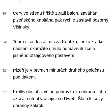
Červ ve středu hřiště ztratil balon, zaváhání
56'
plzeňského kapitána pak rychle zastavil pozorný
Višinský.
Toure sice dostal míč za Koubka, jenže krátké
54'
nadšení okamžitě utnulo odmávnutí zcela
jasného ofsajdového postavení.
Plzeň je v prvních minutách druhého poločasu
52'
pod tlakem.
Krollis dostal skvělou přihrávku za obranu, jeho
51'
akci ale utnul vracející se Dweh. Šlo o klíčový
obranný zákrok.