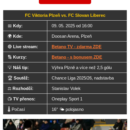
FC Viktoria Plzeň vs. FC Slovan Liberec
📅
Kdy:
09. 05. 2025 od 16:00
🌍
Kde:
Doosan Arena, Plzeň
🔴
Live stream:
Betano TV - zdarma ZDE
🔢
Kurzy:
Betano - s bonusem ZDE
💡
Náš tip:
Výhra Plzně a více než 2,5 gólu
🏆
Soutěž:
Chance Liga 2025/26, nadstavba
⚖️
Rozhodčí:
Stanislav Volek
📺
TV přenos:
Oneplay Sport 1
🌡️ Počasí
16° 🌤️ polojasno