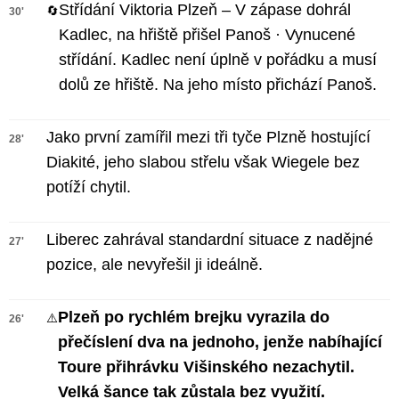
Střídání Viktoria Plzeň – V zápase dohrál
🔄
30'
Kadlec, na hřiště přišel Panoš · Vynucené
střídání. Kadlec není úplně v pořádku a musí
dolů ze hřiště. Na jeho místo přichází Panoš.
Jako první zamířil mezi tři tyče Plzně hostující
28'
Diakité, jeho slabou střelu však Wiegele bez
potíží chytil.
Liberec zahrával standardní situace z nadějné
27'
pozice, ale nevyřešil ji ideálně.
Plzeň po rychlém brejku vyrazila do
⚠️
26'
přečíslení dva na jednoho, jenže nabíhající
Toure přihrávku Višinského nezachytil.
Velká šance tak zůstala bez využití.