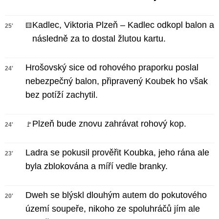
Kadlec, Viktoria Plzeň – Kadlec odkopl balon a
🟨
25'
následně za to dostal žlutou kartu.
Hrošovský sice od rohového praporku poslal
24'
nebezpečný balon, připravený Koubek ho však
bez potíží zachytil.
Plzeň bude znovu zahrávat rohový kop.
🚩
24'
Ladra se pokusil prověřit Koubka, jeho rána ale
23'
byla zblokována a míří vedle branky.
Dweh se blýskl dlouhým autem do pokutového
20'
území soupeře, nikoho ze spoluhráčů jím ale