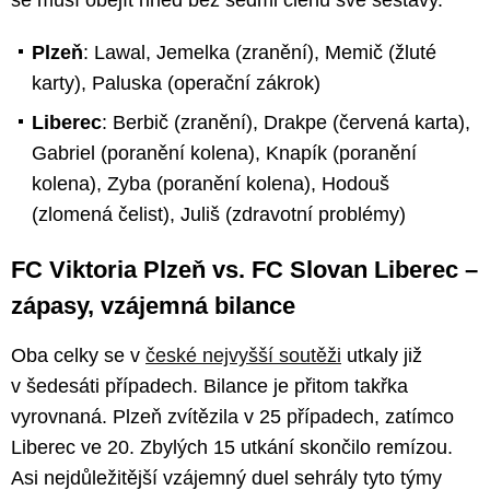
Plzeň
: Lawal, Jemelka (zranění), Memič (žluté
karty), Paluska (operační zákrok)
Liberec
: Berbič (zranění), Drakpe (červená karta),
Gabriel (poranění kolena), Knapík (poranění
kolena), Zyba (poranění kolena), Hodouš
(zlomená čelist), Juliš (zdravotní problémy)
FC Viktoria Plzeň vs. FC Slovan Liberec –
zápasy, vzájemná bilance
Oba celky se v
české nejvyšší soutěži
utkaly již
v šedesáti případech. Bilance je přitom takřka
vyrovnaná. Plzeň zvítězila v 25 případech, zatímco
Liberec ve 20. Zbylých 15 utkání skončilo remízou.
Asi nejdůležitější vzájemný duel sehrály tyto týmy