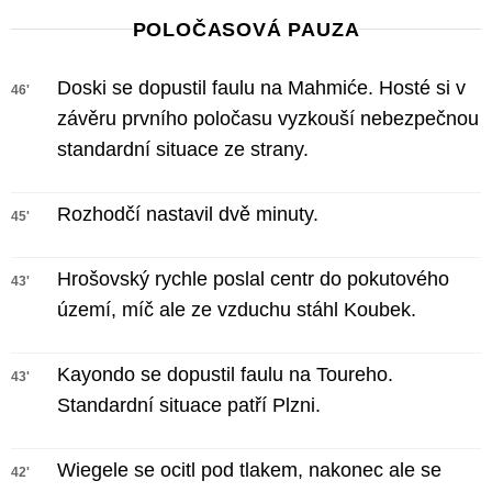
POLOČASOVÁ PAUZA
Doski se dopustil faulu na Mahmiće. Hosté si v
46'
závěru prvního poločasu vyzkouší nebezpečnou
standardní situace ze strany.
Rozhodčí nastavil dvě minuty.
45'
Hrošovský rychle poslal centr do pokutového
43'
území, míč ale ze vzduchu stáhl Koubek.
Kayondo se dopustil faulu na Toureho.
43'
Standardní situace patří Plzni.
Wiegele se ocitl pod tlakem, nakonec ale se
42'