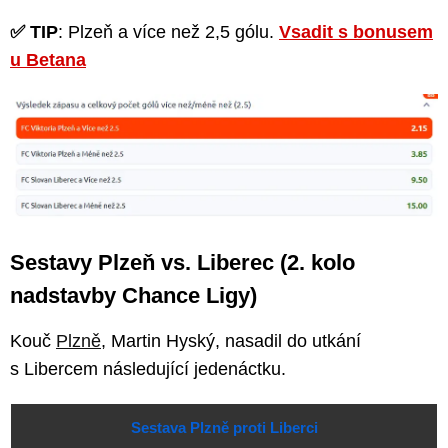
✅ TIP
: Plzeň a více než 2,5 gólu.
Vsadit s bonusem
u Betana
Sestavy Plzeň vs. Liberec (2. kolo
nadstavby Chance Ligy)
Kouč
Plzně
, Martin Hyský, nasadil do utkání
s Libercem následující jedenáctku.
Sestava Plzně proti Liberci