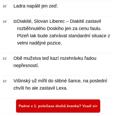
Ladra napálil jen zeď.
35'
Diakité, Slovan Liberec – Diakité zastavil
🟨
34'
rozběhnutého Doskiho jen za cenu faulu.
Plzeň tak bude zahrávat standardní situace z
velmi nadějné pozice.
Obě mužstva teď kazí rozehrávku řadou
33'
nepřesností.
Višinský už mířil do slibné šance, na poslední
32'
chvíli ho ale zastavil Lexa.
Padne v 1. poločase druhá branka? Vsaď si