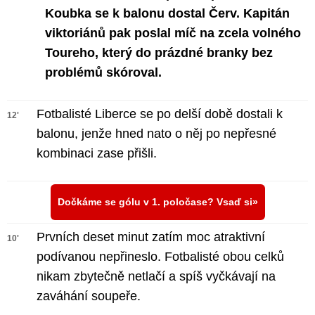
Koubka se k balonu dostal Červ. Kapitán
viktoriánů pak poslal míč na zcela volného
Toureho, který do prázdné branky bez
problémů skóroval.
Fotbalisté Liberce se po delší době dostali k
12'
balonu, jenže hned nato o něj po nepřesné
kombinaci zase přišli.
Dočkáme se gólu v 1. poločase? Vsaď si
Prvních deset minut zatím moc atraktivní
10'
podívanou nepřineslo. Fotbalisté obou celků
nikam zbytečně netlačí a spíš vyčkávají na
zaváhání soupeře.