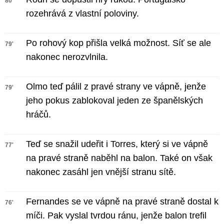
80'
rozehrává z vlastní poloviny.
Po rohový kop přišla velká možnost. Síť se ale
79'
nakonec nerozvlnila.
Olmo teď pálil z pravé strany ve vápně, jenže
79'
jeho pokus zablokoval jeden ze španělských
hráčů.
Teď se snažil udeřit i Torres, který si ve vápně
77'
na pravé straně naběhl na balon. Také on však
nakonec zasáhl jen vnější stranu sítě.
Fernandes se ve vápně na pravé straně dostal k
76'
míči. Pak vyslal tvrdou ránu, jenže balon trefil