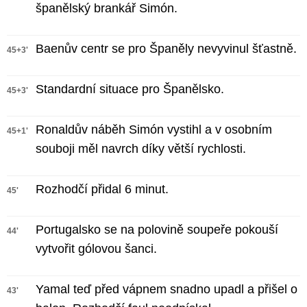
španělský brankář Simón.
Baenův centr se pro Španěly nevyvinul šťastně.
45+3'
Standardní situace pro Španělsko.
45+3'
Ronaldův náběh Simón vystihl a v osobním
45+1'
souboji měl navrch díky větší rychlosti.
Rozhodčí přidal 6 minut.
45'
Portugalsko se na polovině soupeře pokouší
44'
vytvořit gólovou šanci.
Yamal teď před vápnem snadno upadl a přišel o
43'