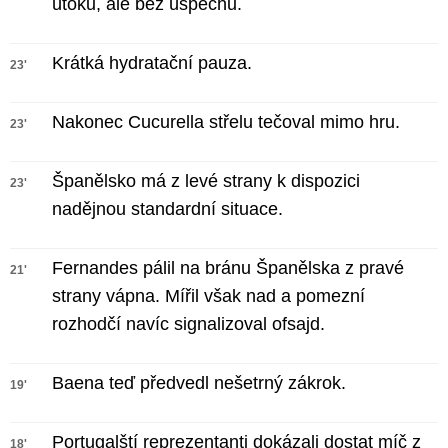
útoku, ale bez úspěchu.
Krátká hydratační pauza.
23'
Nakonec Cucurella střelu tečoval mimo hru.
23'
Španělsko má z levé strany k dispozici
23'
nadějnou standardní situace.
Fernandes pálil na bránu Španělska z pravé
21'
strany vápna. Mířil však nad a pomezní
rozhodčí navíc signalizoval ofsajd.
Baena teď předvedl nešetrný zákrok.
19'
Portugalští reprezentanti dokázali dostat míč z
18'