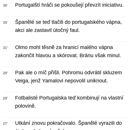
Portugalští hráči se pokoušejí převzít iniciativu.
36'
Španělé se teď tlačili do portugalského vápna,
35'
akci ale zastavil útočný faul.
Olmo mohl těsně za hranicí malého vápna
31'
zakončit hlavou a skórovat. Bránu však minul.
Pak ale o míč přišli. Pohromu odvrátil skluzem
29'
Veiga, jenž Yamalovi nepovolil uniknout.
Fotbalisté Portugalska teď kombinují na vlastní
29'
polovině.
Utkání znovu pokračovalo. Španělé vyrazili do
27'