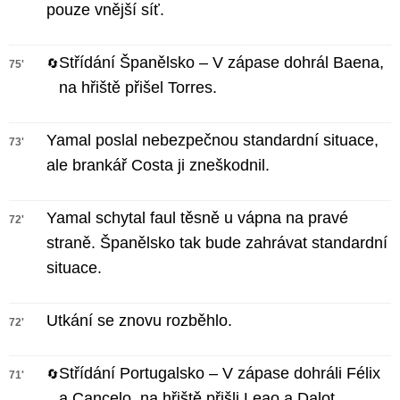
pouze vnější síť.
Střídání Španělsko – V zápase dohrál Baena,
🔄
75'
na hřiště přišel Torres.
Yamal poslal nebezpečnou standardní situace,
73'
ale brankář Costa ji zneškodnil.
Yamal schytal faul těsně u vápna na pravé
72'
straně. Španělsko tak bude zahrávat standardní
situace.
Utkání se znovu rozběhlo.
72'
Střídání Portugalsko – V zápase dohráli Félix
🔄
71'
a Cancelo, na hřiště přišli Leao a Dalot.