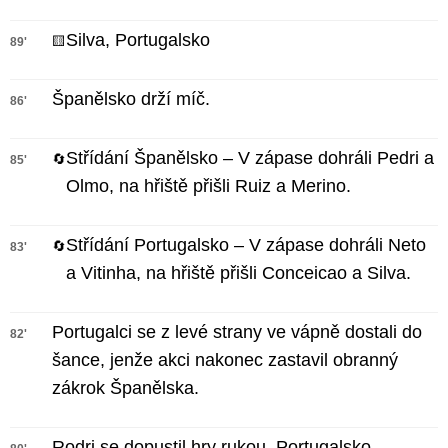
Silva, Portugalsko
🟨
89'
Španělsko drží míč.
86'
Střídání Španělsko – V zápase dohráli Pedri a
🔄
85'
Olmo, na hřiště přišli Ruiz a Merino.
Střídání Portugalsko – V zápase dohráli Neto
🔄
83'
a Vitinha, na hřiště přišli Conceicao a Silva.
Portugalci se z levé strany ve vápně dostali do
82'
šance, jenže akci nakonec zastavil obranný
zákrok Španělska.
Rodri se dopustil hry rukou. Portugalsko