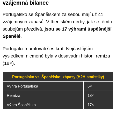
vzájemná bilance
Portugalsko se Španělskem za sebou mají už 41
vzájemných zápasů. V Iberijském derby, jak se těmto
soubojům přezdívá,
jsou se 17 výhrami úspěšnější
Španělé
.
Portugalci triumfovali šestkrát. Nejčastějším
výsledkem nicméně byla v dosavadní historii remíza
(18×).
Portugalsko vs. Španělsko: zápasy (H2H statistiky)
Výhra Portugalska
6×
Remíza
18×
Výhra Španělska
17×