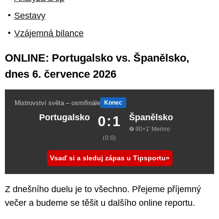
Sestavy
Vzájemná bilance
ONLINE: Portugalsko vs. Španělsko,
dnes 6. července 2026
Mistrovství světa – osmifinále
Konec
Portugalsko
Španělsko
0:1
⚽ 90+1' Merino
(0:0)
Vsaď si a sleduj zápas u Tipsportu
Z dnešního duelu je to všechno. Přejeme příjemný
večer a budeme se těšit u dalšího online reportu.