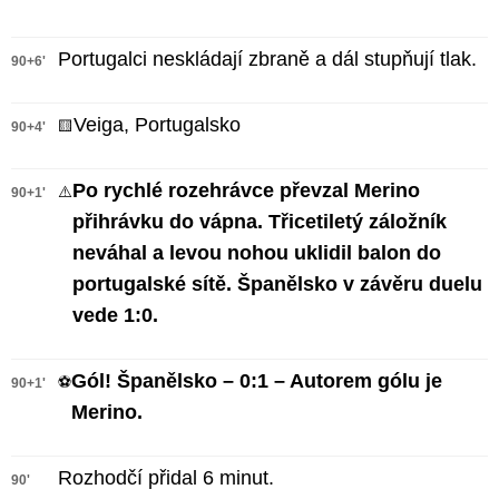
Portugalci neskládají zbraně a dál stupňují tlak.
90+6'
Veiga, Portugalsko
🟨
90+4'
Po rychlé rozehrávce převzal Merino
⚠️
90+1'
přihrávku do vápna. Třicetiletý záložník
neváhal a levou nohou uklidil balon do
portugalské sítě. Španělsko v závěru duelu
vede 1:0.
Gól! Španělsko – 0:1 – Autorem gólu je
⚽
90+1'
Merino.
Rozhodčí přidal 6 minut.
90'