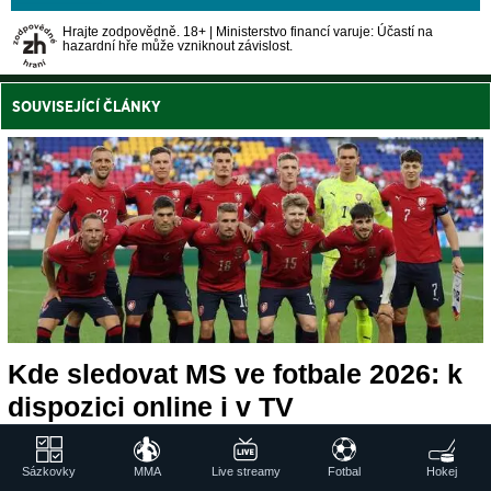
Hrajte zodpovědně. 18+ | Ministerstvo financí varuje: Účastí na
hazardní hře může vzniknout závislost.
SOUVISEJÍCÍ ČLÁNKY
Kde sledovat MS ve fotbale 2026: k
dispozici online i v TV
Pusťte si všechny zápasy na Mistrovství světa ve fotbale
2026 díky online live streamu zdarma na TV Tipsport. Duely
Sázkovky
MMA
Live streamy
Fotbal
Hokej
budou i v TV.