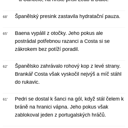
Španělský presink zastavila hydratační pauza.
68'
Baena vypálil z otočky. Jeho pokus ale
65'
postrádal potřebnou razanci a Costa si se
zákrokem bez potíží poradil.
Španělsko zahrávalo rohový kop z levé strany.
62'
Brankář Costa však vyskočil nejvýš a míč stáhl
do rukavic.
Pedri se dostal k šanci na gól, když stál čelem k
61'
bráně na hranici vápna. Jeho pokus však
zablokoval jeden z portugalských hráčů.