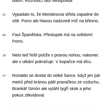
balon. Rozhodčí faul neodpískal.
Vypadalo to, že Mendesova střela zapadne do
41'
sítě. Porro ale hlavou nadzvedl míč na břevno.
Faul Španělska. Přestupek má na svědomí
40'
Porro.
Neto teď řešil potíže s pravou nohou, nakonec
39'
ale v utkání pokračuje. V kopačce má díru.
Ronaldo se dostal do velké šance, když jen pár
37'
metrů před bránou pálil pravačkou ze vzduchu.
Brankář Simón ale vytáhl tygří skok a jeho
pokus zlikvidoval.