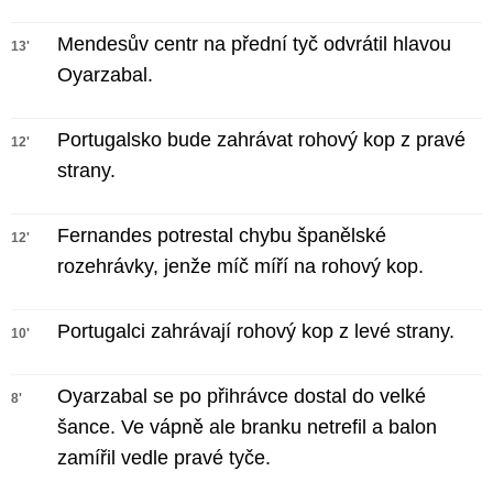
Mendesův centr na přední tyč odvrátil hlavou
13'
Oyarzabal.
Portugalsko bude zahrávat rohový kop z pravé
12'
strany.
Fernandes potrestal chybu španělské
12'
rozehrávky, jenže míč míří na rohový kop.
Portugalci zahrávají rohový kop z levé strany.
10'
Oyarzabal se po přihrávce dostal do velké
8'
šance. Ve vápně ale branku netrefil a balon
zamířil vedle pravé tyče.