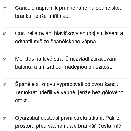
Cancelo napřáhl k prudké ráně na španělskou
7'
branku, jenže mířil nad.
Cucurella ovládl hlavičkový souboj s Diasem a
6'
odvrátil míč ze španělského vápna.
Mendes na levé straně nezvládl zpracování
5'
balonu, a tím zahodil nadějnou příležitost.
Španělé si znovu vypracovali gólovou šanci.
4'
Tentokrát udeřili ve vápně, jenže bez gólového
efektu.
Oyarzabal obstaral první střelu utkání. Pálil z
3'
prostoru před vápnem, ale brankář Costa míč