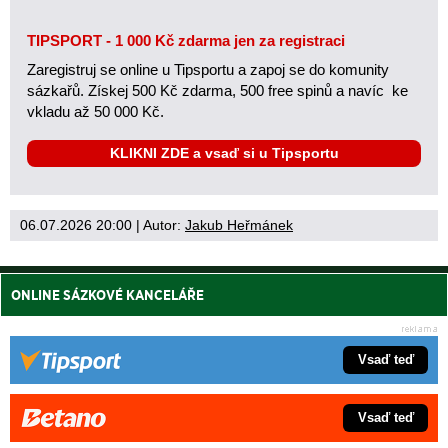
TIPSPORT - 1 000 Kč zdarma jen za registraci
Zaregistruj se online u Tipsportu a zapoj se do komunity
sázkařů. Získej 500 Kč zdarma, 500 free spinů a navíc ke
vkladu až 50 000 Kč.
KLIKNI ZDE a vsaď si u Tipsportu
06.07.2026 20:00
| Autor:
Jakub Heřmánek
ONLINE SÁZKOVÉ KANCELÁŘE
Vsaď teď
Vsaď teď