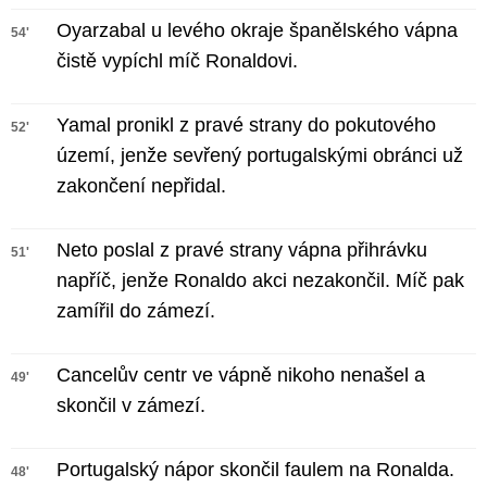
Oyarzabal u levého okraje španělského vápna
54'
čistě vypíchl míč Ronaldovi.
Yamal pronikl z pravé strany do pokutového
52'
území, jenže sevřený portugalskými obránci už
zakončení nepřidal.
Neto poslal z pravé strany vápna přihrávku
51'
napříč, jenže Ronaldo akci nezakončil. Míč pak
zamířil do zámezí.
Cancelův centr ve vápně nikoho nenašel a
49'
skončil v zámezí.
Portugalský nápor skončil faulem na Ronalda.
48'