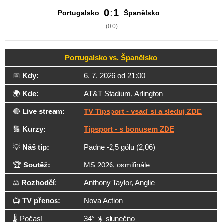
0:1
Portugalsko
Španělsko
(0:0)
Portugalsko vs. Španělsko
📅
Kdy:
6. 7. 2026 od 21:00
🌍
Kde:
AT&T Stadium, Arlington
🔴
Live stream:
TV Tipsport - vsaď si a sleduj ZDE
🔢
Kurzy:
Tipsport - s bonusem ZDE
💡
Náš tip:
Padne -2,5 gólu (2,06)
🏆
Soutěž:
MS 2026, osmifinále
⚖️
Rozhodčí:
Anthony Taylor, Anglie
📺
TV přenos:
Nova Action
🌡️ Počasí
34° ☀️ slunečno