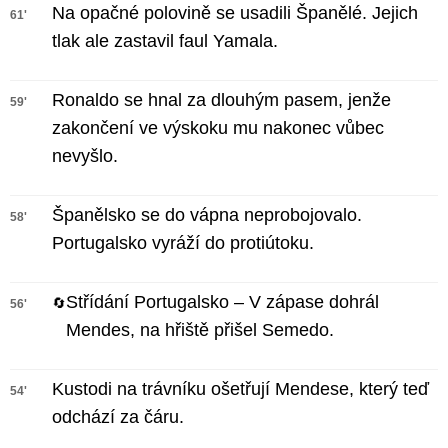
Na opačné polovině se usadili Španělé. Jejich
61'
tlak ale zastavil faul Yamala.
Ronaldo se hnal za dlouhým pasem, jenže
59'
zakončení ve výskoku mu nakonec vůbec
nevyšlo.
Španělsko se do vápna neprobojovalo.
58'
Portugalsko vyráží do protiútoku.
Střídání Portugalsko – V zápase dohrál
🔄
56'
Mendes, na hřiště přišel Semedo.
Kustodi na trávníku ošetřují Mendese, který teď
54'
odchází za čáru.