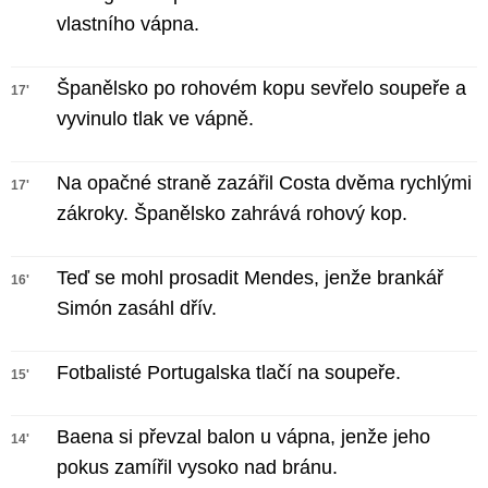
vlastního vápna.
Španělsko po rohovém kopu sevřelo soupeře a
17'
vyvinulo tlak ve vápně.
Na opačné straně zazářil Costa dvěma rychlými
17'
zákroky. Španělsko zahrává rohový kop.
Teď se mohl prosadit Mendes, jenže brankář
16'
Simón zasáhl dřív.
Fotbalisté Portugalska tlačí na soupeře.
15'
Baena si převzal balon u vápna, jenže jeho
14'
pokus zamířil vysoko nad bránu.