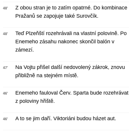
Z obou stran je to zatím opatrné. Do kombinace
48'
Pražanů se zapojuje také Surovčík.
Teď Plzeňští rozehrávali na vlastní polovině. Po
48'
Enemeho zásahu nakonec skončil balón v
zámezí.
Na Vojtu přišel další nedovolený zákrok, znovu
47'
přibližně na stejném místě.
Enemeho fauloval Červ. Sparta bude rozehrávat
46'
z poloviny hřiště.
A to se jim daří. Viktoriáni budou házet aut.
46'