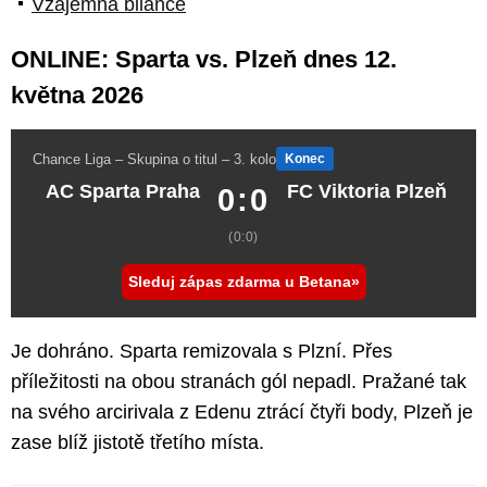
Vzájemná bilance
ONLINE: Sparta vs. Plzeň dnes 12.
května 2026
Chance Liga – Skupina o titul – 3. kolo
Konec
AC Sparta Praha
FC Viktoria Plzeň
0:0
(0:0)
Sleduj zápas zdarma u Betana
Je dohráno. Sparta remizovala s Plzní. Přes
příležitosti na obou stranách gól nepadl. Pražané tak
na svého arcirivala z Edenu ztrácí čtyři body, Plzeň je
zase blíž jistotě třetího místa.