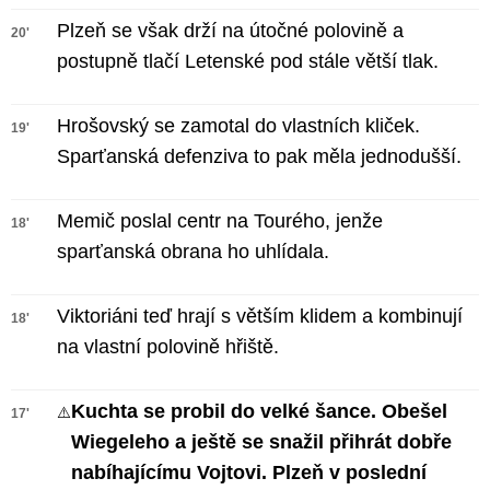
Plzeň se však drží na útočné polovině a
20'
postupně tlačí Letenské pod stále větší tlak.
Hrošovský se zamotal do vlastních kliček.
19'
Sparťanská defenziva to pak měla jednodušší.
Memič poslal centr na Tourého, jenže
18'
sparťanská obrana ho uhlídala.
Viktoriáni teď hrají s větším klidem a kombinují
18'
na vlastní polovině hřiště.
Kuchta se probil do velké šance. Obešel
⚠️
17'
Wiegeleho a ještě se snažil přihrát dobře
nabíhajícímu Vojtovi. Plzeň v poslední