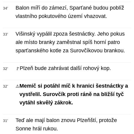
Balon míří do zámezí, Sparťané budou poblíž
34'
vlastního pokutového území vhazovat.
Višinský vypálil zpoza šestnáctky. Jeho pokus
33'
ale místo branky zaměstnal spíš horní patro
sparťanského kotle za Surovčíkovou brankou.
Plzeň bude zahrávat další rohový kop.
🚩
32'
Memič si potáhl míč k hranici šestnáctky a
⚠️
32'
vystřelil. Surovčík proti ráně na bližší tyč
vytáhl skvělý zákrok.
Teď ale mají balon znovu Plzeňští, protože
31'
Sonne hrál rukou.