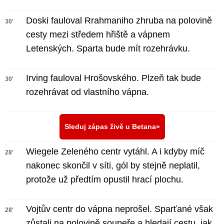
Doski fauloval Rrahmaniho zhruba na polovině
30'
cesty mezi středem hřiště a vápnem
Letenských. Sparta bude mít rozehrávku.
Irving fauloval Hrošovského. Plzeň tak bude
30'
rozehrávat od vlastního vápna.
Sleduj zápas živě u Betana
Wiegele Zeleného centr vytáhl. A i kdyby míč
28'
nakonec skončil v síti, gól by stejně neplatil,
protože už předtím opustil hrací plochu.
Vojtův centr do vápna neprošel. Sparťané však
28'
zůstali na polovině soupeře a hledají cestu, jak