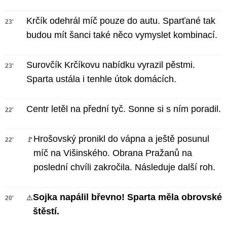
Krčík odehrál míč pouze do autu. Sparťané tak
23'
budou mít šanci také něco vymyslet kombinací.
Surovčík Krčíkovu nabídku vyrazil pěstmi.
23'
Sparta ustála i tenhle útok domácích.
Centr letěl na přední tyč. Sonne si s ním poradil.
22'
Hrošovský pronikl do vápna a ještě posunul
🚩
22'
míč na Višinského. Obrana Pražanů na
poslední chvíli zakročila. Následuje další roh.
Sojka napálil břevno! Sparta měla obrovské
⚠️
20'
štěstí.