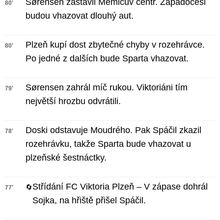
Sørensen zastavil Memičův centr. Západočeši
80'
budou vhazovat dlouhý aut.
Plzeň kupí dost zbytečné chyby v rozehrávce.
80'
Po jedné z dalších bude Sparta vhazovat.
Sørensen zahrál míč rukou. Viktoriáni tím
79'
největší hrozbu odvrátili.
Doski odstavuje Moudrého. Pak Spáčil zkazil
78'
rozehrávku, takže Sparta bude vhazovat u
plzeňské šestnáctky.
Střídání FC Viktoria Plzeň – V zápase dohrál
🔄
77'
Sojka, na hřiště přišel Spáčil.