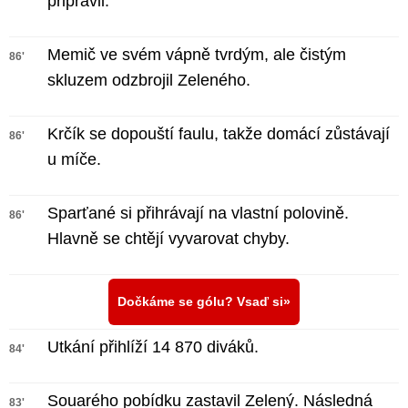
připravil.
Memič ve svém vápně tvrdým, ale čistým
86'
skluzem odzbrojil Zeleného.
Krčík se dopouští faulu, takže domácí zůstávají
86'
u míče.
Sparťané si přihrávají na vlastní polovině.
86'
Hlavně se chtějí vyvarovat chyby.
Dočkáme se gólu? Vsaď si
Utkání přihlíží 14 870 diváků.
84'
Souarého pobídku zastavil Zelený. Následná
83'