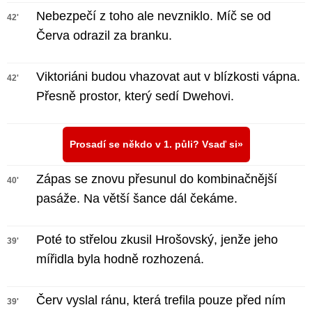
Nebezpečí z toho ale nevzniklo. Míč se od
42'
Červa odrazil za branku.
Viktoriáni budou vhazovat aut v blízkosti vápna.
42'
Přesně prostor, který sedí Dwehovi.
Prosadí se někdo v 1. půli? Vsaď si
Zápas se znovu přesunul do kombinačnější
40'
pasáže. Na větší šance dál čekáme.
Poté to střelou zkusil Hrošovský, jenže jeho
39'
mířidla byla hodně rozhozená.
Červ vyslal ránu, která trefila pouze před ním
39'