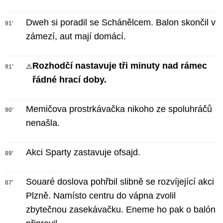
Dweh si poradil se Schánělcem. Balon skončil v
91'
zámezí, aut mají domácí.
Rozhodčí nastavuje tři minuty nad rámec
⚠️
91'
řádné hrací doby.
Memičova prostrkávačka nikoho ze spoluhráčů
90'
nenašla.
Akci Sparty zastavuje ofsajd.
89'
Souaré doslova pohřbil slibně se rozvíjející akci
87'
Plzně. Namísto centru do vápna zvolil
zbytečnou zasekávačku. Eneme ho pak o balón