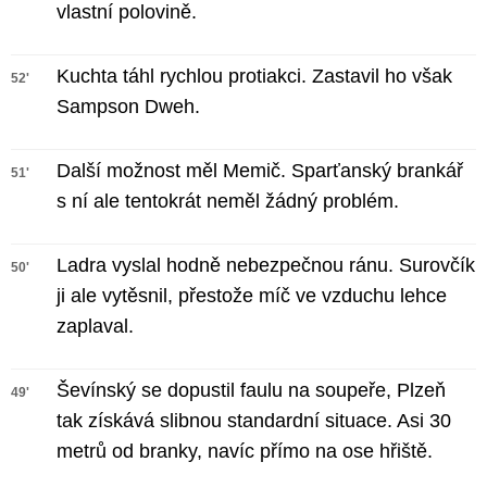
vlastní polovině.
Kuchta táhl rychlou protiakci. Zastavil ho však
52'
Sampson Dweh.
Další možnost měl Memič. Sparťanský brankář
51'
s ní ale tentokrát neměl žádný problém.
Ladra vyslal hodně nebezpečnou ránu. Surovčík
50'
ji ale vytěsnil, přestože míč ve vzduchu lehce
zaplaval.
Ševínský se dopustil faulu na soupeře, Plzeň
49'
tak získává slibnou standardní situace. Asi 30
metrů od branky, navíc přímo na ose hřiště.