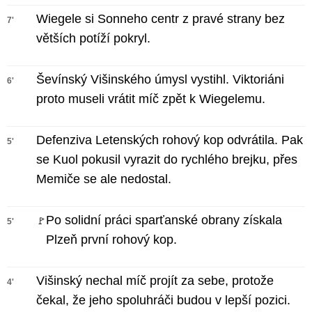
Wiegele si Sonneho centr z pravé strany bez
7'
větších potíží pokryl.
Ševínský Višinského úmysl vystihl. Viktoriáni
6'
proto museli vrátit míč zpět k Wiegelemu.
Defenziva Letenských rohový kop odvrátila. Pak
5'
se Kuol pokusil vyrazit do rychlého brejku, přes
Memiče se ale nedostal.
Po solidní práci sparťanské obrany získala
🚩
5'
Plzeň první rohový kop.
Višinský nechal míč projít za sebe, protože
4'
čekal, že jeho spoluhráči budou v lepší pozici.