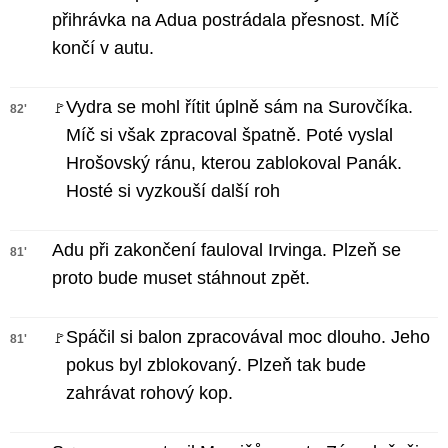
přihrávka na Adua postrádala přesnost. Míč
končí v autu.
Vydra se mohl řítit úplně sám na Surovčíka.
🚩
82'
Míč si však zpracoval špatně. Poté vyslal
Hrošovský ránu, kterou zablokoval Panák.
Hosté si vyzkouší další roh
Adu při zakončení fauloval Irvinga. Plzeň se
81'
proto bude muset stáhnout zpět.
Spáčil si balon zpracovával moc dlouho. Jeho
🚩
81'
pokus byl zblokovaný. Plzeň tak bude
zahrávat rohový kop.