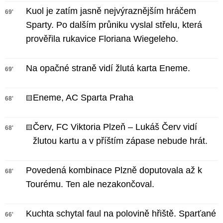
Kuol je zatím jasně nejvýraznějším hráčem
69'
Sparty. Po dalším průniku vyslal střelu, která
prověřila rukavice Floriana Wiegeleho.
Na opačné straně vidí žlutá karta Eneme.
69'
Eneme, AC Sparta Praha
🟨
68'
Červ, FC Viktoria Plzeň – Lukáš Červ vidí
🟨
68'
žlutou kartu a v příštím zápase nebude hrát.
Povedená kombinace Plzně doputovala až k
68'
Tourému. Ten ale nezakončoval.
Kuchta schytal faul na polovině hřiště. Sparťané
66'