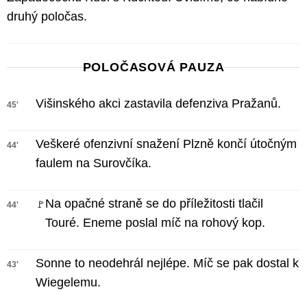
druhý poločas.
POLOČASOVÁ PAUZA
Višinského akci zastavila defenziva Pražanů.
45'
Veškeré ofenzivní snažení Plzně končí útočným
44'
faulem na Surovčíka.
Na opačné straně se do příležitosti tlačil
🚩
44'
Touré. Eneme poslal míč na rohový kop.
Sonne to neodehrál nejlépe. Míč se pak dostal k
43'
Wiegelemu.