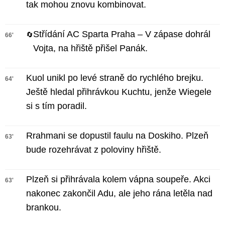
tak mohou znovu kombinovat.
Střídání AC Sparta Praha – V zápase dohrál
🔄
66'
Vojta, na hřiště přišel Panák.
Kuol unikl po levé straně do rychlého brejku.
64'
Ještě hledal přihrávkou Kuchtu, jenže Wiegele
si s tím poradil.
Rrahmani se dopustil faulu na Doskiho. Plzeň
63'
bude rozehrávat z poloviny hřiště.
Plzeň si přihrávala kolem vápna soupeře. Akci
63'
nakonec zakončil Adu, ale jeho rána letěla nad
brankou.