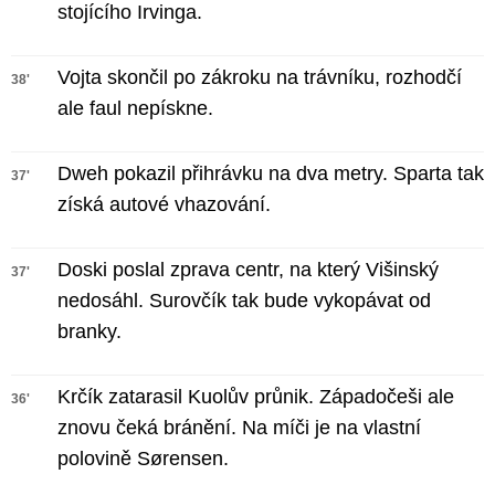
stojícího Irvinga.
Vojta skončil po zákroku na trávníku, rozhodčí
38'
ale faul nepískne.
Dweh pokazil přihrávku na dva metry. Sparta tak
37'
získá autové vhazování.
Doski poslal zprava centr, na který Višinský
37'
nedosáhl. Surovčík tak bude vykopávat od
branky.
Krčík zatarasil Kuolův průnik. Západočeši ale
36'
znovu čeká bránění. Na míči je na vlastní
polovině Sørensen.