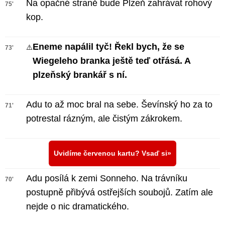
Na opačné straně bude Plzeň zahrávat rohový
75'
kop.
Eneme napálil tyč! Řekl bych, že se
⚠️
73'
Wiegeleho branka ještě teď otřásá. A
plzeňský brankář s ní.
Adu to až moc bral na sebe. Ševínský ho za to
71'
potrestal rázným, ale čistým zákrokem.
Uvidíme červenou kartu? Vsaď si
Adu posílá k zemi Sonneho. Na trávníku
70'
postupně přibývá ostřejších soubojů. Zatím ale
nejde o nic dramatického.