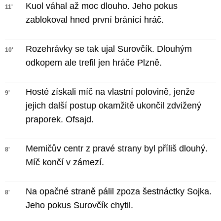
Kuol váhal až moc dlouho. Jeho pokus
11'
zablokoval hned první bránící hráč.
Rozehrávky se tak ujal Surovčík. Dlouhým
10'
odkopem ale trefil jen hráče Plzně.
Hosté získali míč na vlastní polovině, jenže
9'
jejich další postup okamžitě ukončil zdvižený
praporek. Ofsajd.
Memičův centr z pravé strany byl příliš dlouhý.
8'
Míč končí v zámezí.
Na opačné straně pálil zpoza šestnáctky Sojka.
8'
Jeho pokus Surovčík chytil.