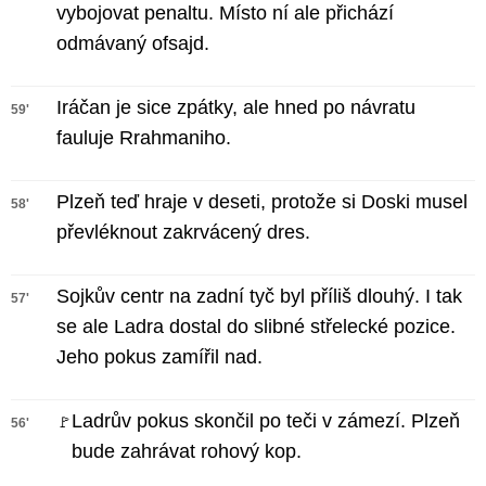
vybojovat penaltu. Místo ní ale přichází
odmávaný ofsajd.
Iráčan je sice zpátky, ale hned po návratu
59'
fauluje Rrahmaniho.
Plzeň teď hraje v deseti, protože si Doski musel
58'
převléknout zakrvácený dres.
Sojkův centr na zadní tyč byl příliš dlouhý. I tak
57'
se ale Ladra dostal do slibné střelecké pozice.
Jeho pokus zamířil nad.
Ladrův pokus skončil po teči v zámezí. Plzeň
🚩
56'
bude zahrávat rohový kop.