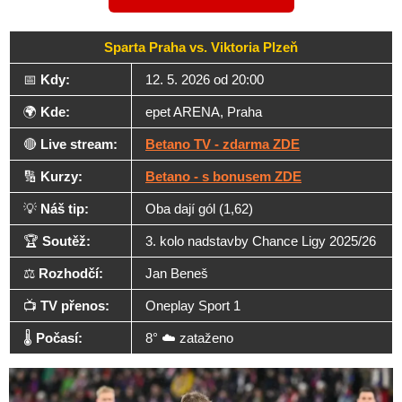
Sparta Praha vs. Viktoria Plzeň
📅
Kdy:
12. 5. 2026 od 20:00
🌍
Kde:
epet ARENA, Praha
🔴
Live stream:
Betano TV - zdarma ZDE
🔢
Kurzy:
Betano - s bonusem ZDE
💡
Náš tip:
Oba dají gól (1,62)
🏆
Soutěž:
3. kolo nadstavby Chance Ligy 2025/26
⚖️
Rozhodčí:
Jan Beneš
📺
TV přenos:
Oneplay Sport 1
🌡️
Počasí:
8° ☁️ zataženo