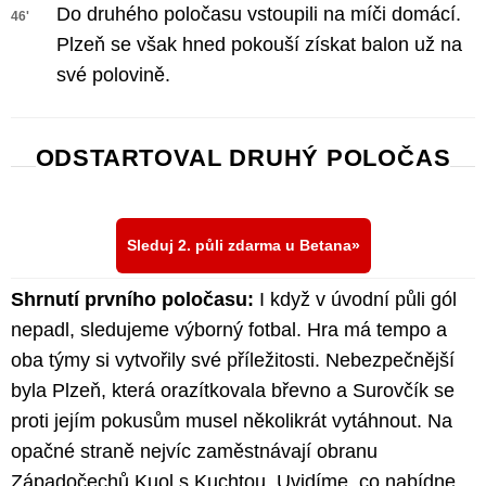
Do druhého poločasu vstoupili na míči domácí.
46'
Plzeň se však hned pokouší získat balon už na
své polovině.
ODSTARTOVAL DRUHÝ POLOČAS
Sleduj 2. půli zdarma u Betana
Shrnutí prvního poločasu:
I když v úvodní půli gól
nepadl, sledujeme výborný fotbal. Hra má tempo a
oba týmy si vytvořily své příležitosti. Nebezpečnější
byla Plzeň, která orazítkovala břevno a Surovčík se
proti jejím pokusům musel několikrát vytáhnout. Na
opačné straně nejvíc zaměstnávají obranu
Západočechů Kuol s Kuchtou. Uvidíme, co nabídne