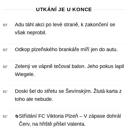
UTKÁNÍ JE U KONCE
Adu táhl akci po levé straně, k zakončení se
93'
však neprobil.
Odkop plzeňského brankáře míří jen do autu.
93'
Zelený ve vápně tečoval balon. Jeho pokus lapil
92'
Wiegele.
Doski šel do střetu se Ševínským. Žlutá karta z
91'
toho ale nebude.
Střídání FC Viktoria Plzeň – V zápase dohrál
🔄
91'
Červ, na hřiště přišel Valenta.