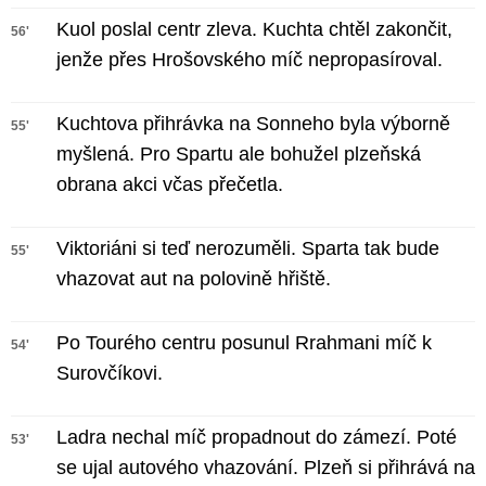
Kuol poslal centr zleva. Kuchta chtěl zakončit,
56'
jenže přes Hrošovského míč nepropasíroval.
Kuchtova přihrávka na Sonneho byla výborně
55'
myšlená. Pro Spartu ale bohužel plzeňská
obrana akci včas přečetla.
Viktoriáni si teď nerozuměli. Sparta tak bude
55'
vhazovat aut na polovině hřiště.
Po Tourého centru posunul Rrahmani míč k
54'
Surovčíkovi.
Ladra nechal míč propadnout do zámezí. Poté
53'
se ujal autového vhazování. Plzeň si přihrává na