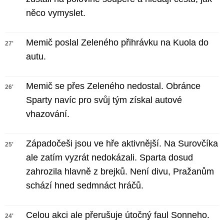
něco vymyslet.
Memič poslal Zeleného přihrávku na Kuola do
27'
autu.
Memič se přes Zeleného nedostal. Obránce
26'
Sparty navíc pro svůj tým získal autové
vhazování.
Západočeši jsou ve hře aktivnější. Na Surovčíka
25'
ale zatím vyzrát nedokázali. Sparta dosud
zahrozila hlavně z brejků. Není divu, Pražanům
schází hned sedmnáct hráčů.
Celou akci ale přerušuje útočný faul Sonneho.
24'