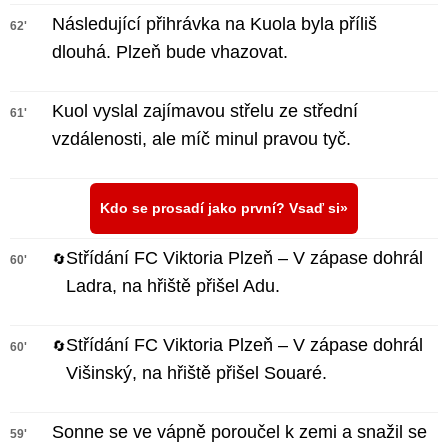
Následující přihrávka na Kuola byla příliš
62'
dlouhá. Plzeň bude vhazovat.
Kuol vyslal zajímavou střelu ze střední
61'
vzdálenosti, ale míč minul pravou tyč.
Kdo se prosadí jako první? Vsaď si
Střídání FC Viktoria Plzeň – V zápase dohrál
🔄
60'
Ladra, na hřiště přišel Adu.
Střídání FC Viktoria Plzeň – V zápase dohrál
🔄
60'
Višinský, na hřiště přišel Souaré.
Sonne se ve vápně poroučel k zemi a snažil se
59'