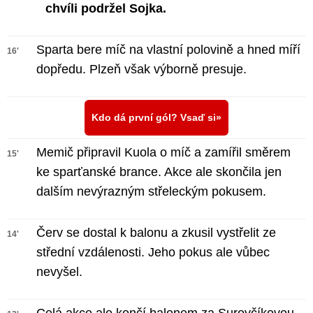
chvíli podržel Sojka.
Sparta bere míč na vlastní polovině a hned míří
16'
dopředu. Plzeň však výborně presuje.
Kdo dá první gól? Vsaď si
Memič připravil Kuola o míč a zamířil směrem
15'
ke sparťanské brance. Akce ale skončila jen
dalším nevýrazným střeleckým pokusem.
Červ se dostal k balonu a zkusil vystřelit ze
14'
střední vzdálenosti. Jeho pokus ale vůbec
nevyšel.