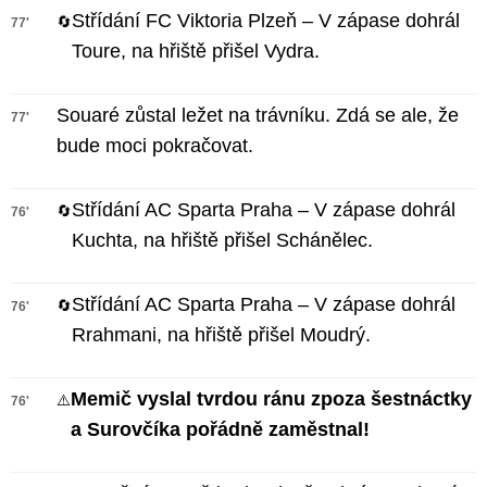
Střídání FC Viktoria Plzeň – V zápase dohrál
🔄
77'
Toure, na hřiště přišel Vydra.
Souaré zůstal ležet na trávníku. Zdá se ale, že
77'
bude moci pokračovat.
Střídání AC Sparta Praha – V zápase dohrál
🔄
76'
Kuchta, na hřiště přišel Schánělec.
Střídání AC Sparta Praha – V zápase dohrál
🔄
76'
Rrahmani, na hřiště přišel Moudrý.
Memič vyslal tvrdou ránu zpoza šestnáctky
⚠️
76'
a Surovčíka pořádně zaměstnal!