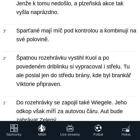
Jenže k tomu nedošlo, a plzeňská akce tak
vyšla naprázdno.
Sparťané mají míč pod kontrolou a kombinují na
3'
své polovině.
Špatnou rozehrávku vystihl Kuol a po
2'
povedeném driblinku si vypracoval i střelu. Tu
ale poslal jen do středu brány, kde byl brankář
Viktorie připraven.
Do rozehrávky se zapojil také Wiegele. Jeho
1'
odkop však míří za autovou čáru. Aut bude
zahrávat Zelený.
Sázkovky
MMA
Live streamy
Fotbal
Hokej
Úvodní výkop patřil Západočechům. První akci
1'