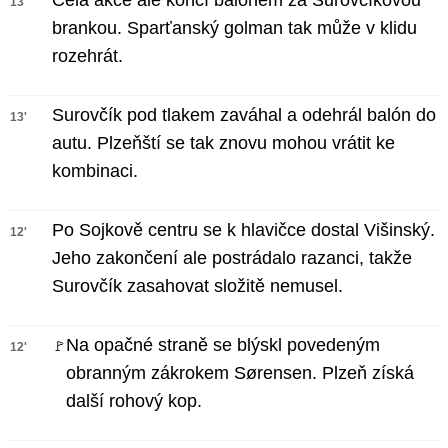
Celá akce ale končí balonem za Surovčíkovou
13'
brankou. Sparťanský golman tak může v klidu
rozehrát.
Surovčík pod tlakem zaváhal a odehrál balón do
13'
autu. Plzeňští se tak znovu mohou vrátit ke
kombinaci.
Po Sojkově centru se k hlavičce dostal Višinský.
12'
Jeho zakončení ale postrádalo razanci, takže
Surovčík zasahovat složitě nemusel.
Na opačné straně se blýskl povedeným
🚩
12'
obranným zákrokem Sørensen. Plzeň získá
další rohový kop.