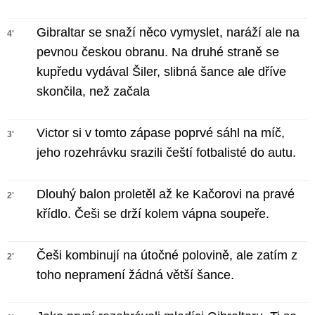
Gibraltar se snaží něco vymyslet, naráží ale na
4'
pevnou českou obranu. Na druhé straně se
kupředu vydával Šiler, slibná šance ale dříve
skončila, než začala
Victor si v tomto zápase poprvé sáhl na míč,
3'
jeho rozehrávku srazili čeští fotbalisté do autu.
Dlouhý balon proletěl až ke Kačorovi na pravé
2'
křídlo. Češi se drží kolem vápna soupeře.
Češi kombinují na útočné polovině, ale zatím z
2'
toho nepramení žádná větší šance.