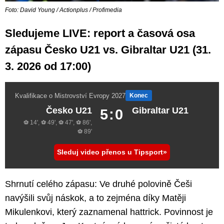
Foto: David Young / Actionplus / Profimedia
Sledujeme LIVE: report a časová osa
zápasu Česko U21 vs. Gibraltar U21 (31.
3. 2026 od 17:00)
Kvalifikace o Mistrovství Evropy 2027
Konec
Česko U21
Gibraltar U21
5:0
⚽ 14', ⚽ 49', ⚽ 47', ⚽ 86',
⚽ 89'
Sleduj video přenos u Tipsport
Shrnutí celého zápasu: Ve druhé polovině Češi
navýšili svůj náskok, a to zejména díky Matěji
Mikulenkovi, který zaznamenal hattrick. Povinnost je