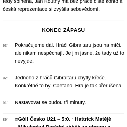
tedy splněna, Jan Koutný má bez práce čisté konto a
česká reprezentace si zvýšila sebevědomí.
KONEC ZÁPASU
Pokračujeme dál. Hráči Gibraltaru jsou na míči,
93'
ale nikam nespěchají. Je jim jasné, že tady už to
nevyjde.
Jednoho z hráčů Gibraltaru chytly křeče.
92'
Konkrétně to byl Caetano. Hra je tak přerušena.
Nastavovat se budou tři minuty.
91'
Gól! Česko U21 – 5:0. · Hattrick Matějě
⚽
89'