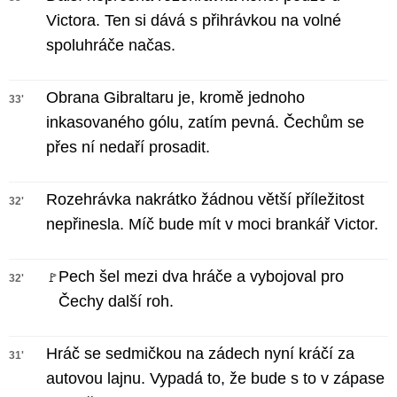
Victora. Ten si dává s přihrávkou na volné
spoluhráče načas.
Obrana Gibraltaru je, kromě jednoho
33'
inkasovaného gólu, zatím pevná. Čechům se
přes ní nedaří prosadit.
Rozehrávka nakrátko žádnou větší příležitost
32'
nepřinesla. Míč bude mít v moci brankář Victor.
Pech šel mezi dva hráče a vybojoval pro
🚩
32'
Čechy další roh.
Hráč se sedmičkou na zádech nyní kráčí za
31'
autovou lajnu. Vypadá to, že bude s to v zápase