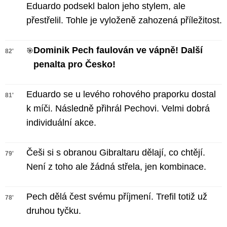
Eduardo podsekl balon jeho stylem, ale
přestřelil. Tohle je vyloženě zahozená příležitost.
Dominik Pech faulován ve vápně! Další
🎯
82'
penalta pro Česko!
Eduardo se u levého rohového praporku dostal
81'
k míči. Následně přihrál Pechovi. Velmi dobrá
individuální akce.
Češi si s obranou Gibraltaru dělají, co chtějí.
79'
Není z toho ale žádná střela, jen kombinace.
Pech dělá čest svému příjmení. Trefil totiž už
78'
druhou tyčku.