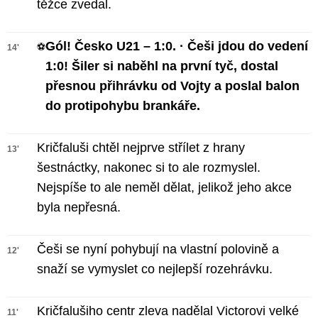
těžce zvedal.
Gól! Česko U21 – 1:0. · Češi jdou do vedení
⚽
14'
1:0! Šiler si naběhl na první tyč, dostal
přesnou přihrávku od Vojty a poslal balon
do protipohybu brankáře.
Kričfaluši chtěl nejprve střílet z hrany
13'
šestnáctky, nakonec si to ale rozmyslel.
Nejspíše to ale neměl dělat, jelikož jeho akce
byla nepřesná.
Češi se nyní pohybují na vlastní polovině a
12'
snaží se vymyslet co nejlepší rozehrávku.
Kričfalušiho centr zleva nadělal Victorovi velké
11'