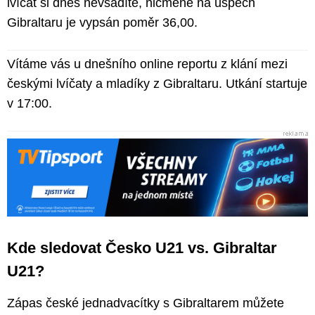
lvíčat si dnes nevsadíte, nicméně na úspěch
Gibraltaru je vypsán poměr 36,00.
Vítáme vás u dnešního online reportu z klání mezi
českými lvíčaty a mladíky z Gibraltaru. Utkání startuje
v 17:00.
Kde sledovat Česko U21 vs. Gibraltar
U21?
Zápas české jednadvacítky s Gibraltarem můžete