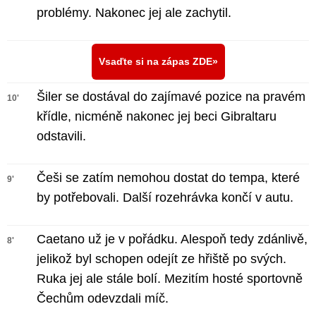
problémy. Nakonec jej ale zachytil.
Vsaďte si na zápas ZDE
Šiler se dostával do zajímavé pozice na pravém
10'
křídle, nicméně nakonec jej beci Gibraltaru
odstavili.
Češi se zatím nemohou dostat do tempa, které
9'
by potřebovali. Další rozehrávka končí v autu.
Caetano už je v pořádku. Alespoň tedy zdánlivě,
8'
jelikož byl schopen odejít ze hřiště po svých.
Ruka jej ale stále bolí. Mezitím hosté sportovně
Čechům odevzdali míč.