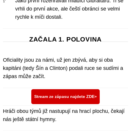
Jako první rozehrávali mladíci Gibraltaru. Ti se
1'
vrhli do první akce, ale čeští obránci se velmi
rychle k míči dostali.
ZAČALA 1. POLOVINA
Oficiality jsou za námi, už jen zbývá, aby si oba
kapitáni (tedy Šín a Clinton) podali ruce se sudími a
zápas může začít.
Stream ze zápasu najdete ZDE
Hráči obou týmů již nastupují na hrací plochu, čekají
nás ještě státní hymny.