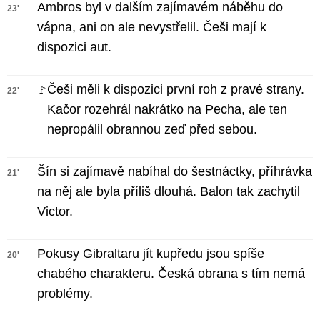
Ambros byl v dalším zajímavém náběhu do
23'
vápna, ani on ale nevystřelil. Češi mají k
dispozici aut.
Češi měli k dispozici první roh z pravé strany.
🚩
22'
Kačor rozehrál nakrátko na Pecha, ale ten
nepropálil obrannou zeď před sebou.
Šín si zajímavě nabíhal do šestnáctky, příhrávka
21'
na něj ale byla příliš dlouhá. Balon tak zachytil
Victor.
Pokusy Gibraltaru jít kupředu jsou spíše
20'
chabého charakteru. Česká obrana s tím nemá
problémy.