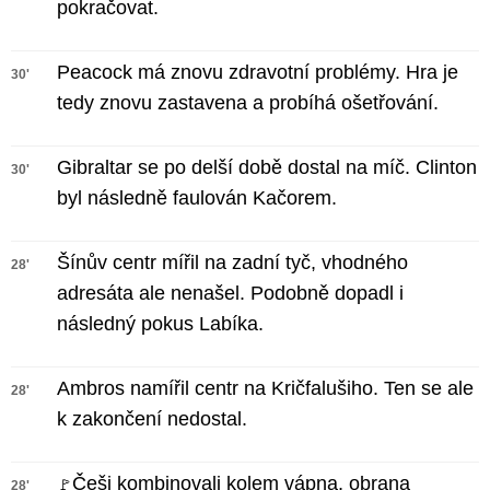
pokračovat.
Peacock má znovu zdravotní problémy. Hra je
30'
tedy znovu zastavena a probíhá ošetřování.
Gibraltar se po delší době dostal na míč. Clinton
30'
byl následně faulován Kačorem.
Šínův centr mířil na zadní tyč, vhodného
28'
adresáta ale nenašel. Podobně dopadl i
následný pokus Labíka.
Ambros namířil centr na Kričfalušiho. Ten se ale
28'
k zakončení nedostal.
Češi kombinovali kolem vápna, obrana
🚩
28'