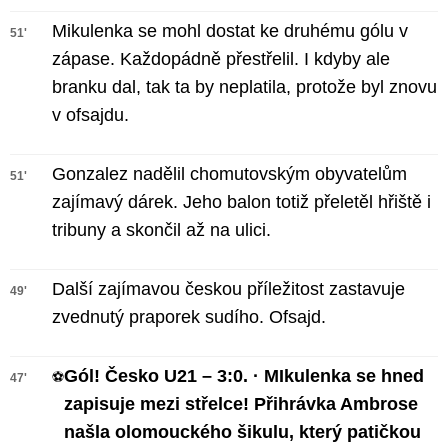
Mikulenka se mohl dostat ke druhému gólu v
51'
zápase. Každopádně přestřelil. I kdyby ale
branku dal, tak ta by neplatila, protože byl znovu
v ofsajdu.
Gonzalez nadělil chomutovským obyvatelům
51'
zajímavý dárek. Jeho balon totiž přeletěl hřiště i
tribuny a skončil až na ulici.
Další zajímavou českou příležitost zastavuje
49'
zvednutý praporek sudího. Ofsajd.
Gól! Česko U21 – 3:0. · MIkulenka se hned
⚽
47'
zapisuje mezi střelce! Přihrávka Ambrose
našla olomouckého šikulu, který patičkou