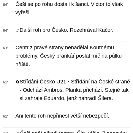
Češi se po rohu dostali k šanci. Victor to však
64'
vyřešil.
Další roh pro Česko. Rozehrával Kačor.
🚩
64'
Centr z pravé strany nenadělal Koutnému
63'
problémy. Český brankář poslal míč na půlku
hřiště.
Střídání Česko U21 · Střídání na České straně
🔄
61'
- Odchází Ambros, Planka přichází. Stejně tak
si zahraje Eduardo, jenž nahradí Šilera.
Ani tento roh nepřinesl větší nebezpečí.
61'