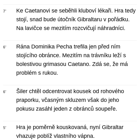
Ke Caetanovi se seběhli kluboví lékaři. Hra tedy
7'
stojí, snad bude útočník Gibraltaru v pořádku.
Na lavičce se mezitím rozcvičují náhradníci.
Rána Dominika Pecha trefila jen před ním
6'
stojícího obránce. Mezitím na trávníku leží s
bolestivou grimasou Caetano. Zdá se, že má
problém s rukou.
Šiler chtěl odcentrovat kousek od rohového
6'
praporku, včasným skluzem však do jeho
pokusu zasáhl jeden z obránců soupeře.
Hra je poměrně kouskovaná, nyní Gibraltar
5'
vhazuje poblíž vlastního vápna.