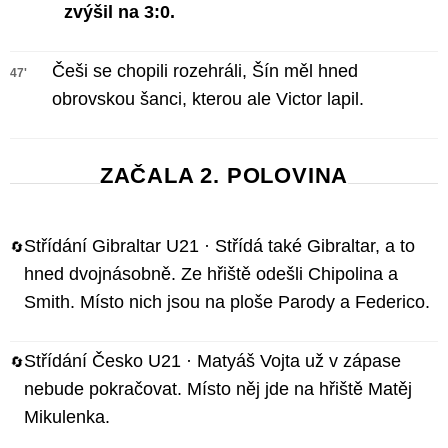
zvýšil na 3:0.
Češi se chopili rozehráli, Šín měl hned
47'
obrovskou šanci, kterou ale Victor lapil.
ZAČALA 2. POLOVINA
Střídání Gibraltar U21 · Střídá také Gibraltar, a to
🔄
hned dvojnásobně. Ze hřiště odešli Chipolina a
Smith. Místo nich jsou na ploše Parody a Federico.
Střídání Česko U21 · Matyáš Vojta už v zápase
🔄
nebude pokračovat. Místo něj jde na hřiště Matěj
Mikulenka.