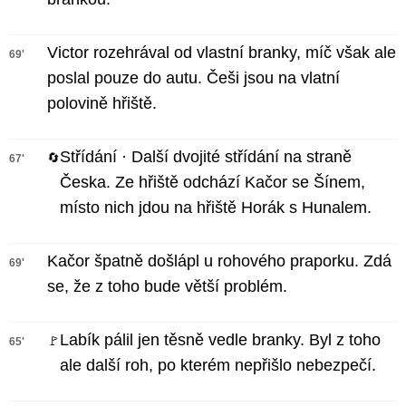
Victor rozehrával od vlastní branky, míč však ale
69'
poslal pouze do autu. Češi jsou na vlatní
polovině hřiště.
Střídání · Další dvojité střídání na straně
🔄
67'
Česka. Ze hřiště odchází Kačor se Šínem,
místo nich jdou na hřiště Horák s Hunalem.
Kačor špatně došlápl u rohového praporku. Zdá
69'
se, že z toho bude větší problém.
Labík pálil jen těsně vedle branky. Byl z toho
🚩
65'
ale další roh, po kterém nepřišlo nebezpečí.