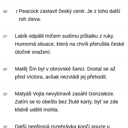
Peacock zastavil český centr. Je z toho další
🚩
38'
roh zleva.
Labík odpálil míčem sudímu píštalku z ruky.
37'
Humorná situace, která na chvíli přerušila české
útočné snažení.
Matěj Šín byl v obrovské šanci. Dostal se až
36'
před Victora, avšak nezvládl jej přehodit.
Matyáš Vojta nevybíravě zasáhl Gonzaleze.
35'
Zatím se to obešlo bez žluté karty, byť se zde
klidně udělit mohla.
Další nepřesná rozehrávka končí pouze u
35'