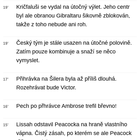
Kričfaluši se vydal na útočný výlet. Jeho centr
19'
byl ale obranou Gibraltaru šikovně zblokován,
takže z toho nebude ani roh.
Český tým je stále usazen na útočné polovině.
19'
Zatím pouze kombinuje a snaží se něco
vymyslet.
Přihrávka na Šilera byla až příliš dlouhá.
17'
Rozehrávat bude Victor.
Pech po přhrávce Ambrose trefil břevno!
16'
Lissah odstavil Peacocka na hraně vlastního
15'
vápna. Čistý zásah, po kterém se ale Peacock