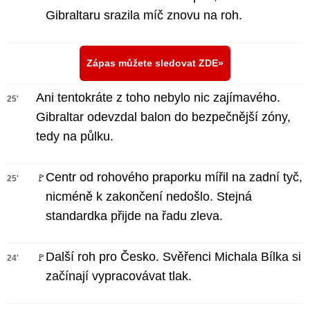
Gibraltaru srazila míč znovu na roh.
Zápas můžete sledovat ZDE
Ani tentokráte z toho nebylo nic zajímavého.
25'
Gibraltar odevzdal balon do bezpečnější zóny,
tedy na půlku.
Centr od rohového praporku mířil na zadní tyč,
🚩
25'
nicméně k zakončení nedošlo. Stejná
standardka přijde na řadu zleva.
Další roh pro Česko. Svěřenci Michala Bílka si
🚩
24'
začínají vypracovávat tlak.