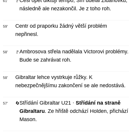
Češi opět diktují tempo, Šín udělal Zidanovku,
🚩
61'
následně ale nezakončil. Je z toho roh.
Centr od praporku žádný větší problém
59'
nepřinesl.
Ambrosova střela nadělala Victorovi problémy.
🚩
58'
Bude se zahrávat roh.
Gibraltar lehce vystrkuje růžky. K
58'
nebezpečnějšímu zakončení se ale nedostává.
Střídání Gibraltar U21 ·
Střídání na straně
🔄
57'
Gibraltaru
. Ze hřiště odchází Holden, přichází
Mason.