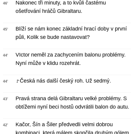
Nakonec tři minuty, a to kvůli častému
46'
ošetřování hráčů Gibraltaru.
Blíží se nám konec základní hrací doby v první
45'
půli, Kolik se bude nastavovat?
VIctor neměl za zachycením balonu problémy.
44'
Nyní může v klidu rozehrát.
Česká nás další český roh. Už sedmý.
🚩
44'
Pravá strana delá Gibraltaru velké problémy. S
43'
obtížemi nyní beci hostů odvrátili balon do autu.
Kačor, Šín a Šiler předvedli velmi dobrou
42'
kombinaci, která málem skončila druhým gólem.