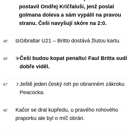
postavil Ondřej Kričfaluši, jenž poslal
golmana doleva a sám vypálil na pravou
stranu. Češi navyšují skóre na 2:0.
Gibraltar U21 – Britto dostává žlutou kartu.
🟨
48'
Češi budou kopat penaltu! Faul Britta sudí
🎯
48'
dobře viděl.
Ještě jeden český roh po obranném zákroku
🚩
47'
Peacocka.
Kačor se dral kupředu, u pravého rohového
46'
praporku ale byl o míč obrán.