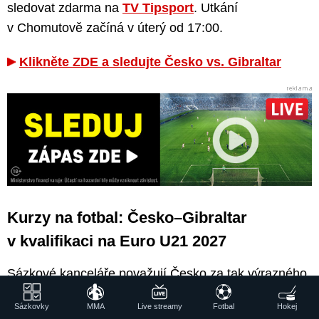
sledovat zdarma na
TV Tipsport
. Utkání
v Chomutově začíná v úterý od 17:00.
Klikněte ZDE a sledujte Česko vs. Gibraltar
Kurzy na fotbal: Česko–Gibraltar
v kvalifikaci na Euro U21 2027
Sázkové kanceláře považují Česko za tak výrazného
favorita, že na jeho výhru ani nevypsaly kurz. To, jak
Sázkovky
MMA
Live streamy
Fotbal
Hokej
velkým je Gibraltar outsiderem, dokládá kurz 36,00