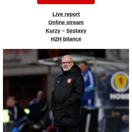
Live report
Online stream
Kurzy
–
Sestavy
H2H bilance