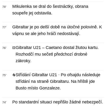
MIkulenka se dral do šestnáctky, obrana
78'
soupeře jej odstavila.
Gibraltar je po delší době na útočné polovině. K
77'
vápnu se ale jeho hráči nedostávají.
Gibraltar U21 – Caetano dostal žlutou kartu.
🟨
76'
Rozhodčí mu sečetl předchozí drobné
zákroky.
Střídání Gibraltar U21 · Po ofsajdu následuje
🔄
75'
střídání na straně Gibraltaru. Na hřiště jde
Busto místo Gonzaleze.
Po standardní situaci nepřišlo žádné nebezpečí.
74'