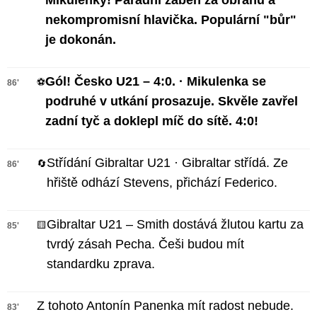
Mikulenky! Parádní záběh za obranu a
nekompromisní hlavička. Populární "bůr"
je dokonán.
Gól! Česko U21 – 4:0. · Mikulenka se
⚽
86'
podruhé v utkání prosazuje. Skvěle zavřel
zadní tyč a doklepl míč do sítě. 4:0!
Střídání Gibraltar U21 · Gibraltar střídá. Ze
🔄
86'
hřiště odhází Stevens, přichází Federico.
Gibraltar U21 – Smith dostává žlutou kartu za
🟨
85'
tvrdý zásah Pecha. Češi budou mít
standardku zprava.
Z tohoto Antonín Panenka mít radost nebude.
83'