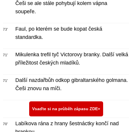
Češi se ale stále pohybují kolem vápna
soupeře.
Faul, po kterém se bude kopat česká
73'
standardka.
Mikulenka trefil tyč Victorovy branky. Další velká
71'
příležitost českých mladíků.
Další nazdařbůh odkop gibraltarského golmana.
71'
Češi znovu na míči.
Vsaďte si na průběh zápasu ZDE
Labíkova rána z hrany šestnáctky končí nad
70'
brankou.