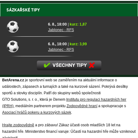
SÁZKAŘSKÉ TIPY
6. 8., 18:00
|
kurz: 1,87
Jablonec - RFS
6. 8., 18:00
|
kurz: 3,99
Jablonec - RFS
BetArena.cz
je sportovní web se zaměřením na aktuální informace o
událostech, zápasech a turnajích a také na kurzové sázení. Pokrývá desítky
sportů a stovky disciplín. Patří do skupiny webů společnosti
GTO Solutions, s. r. o., která je členem
Institutu pro regulaci hazardních her
(IPRH)
, mediálním partnerem projektu
Zodpovědné hraní
a spolupracuje s
Asociací hráčů pokeru a kurzových sázek
.
Hrajte zodpovědně
a pro zábavu! Zákaz účasti osob mladších 18 let na
hazardní hře. Ministerstvo financí varuje: Účastí na hazardní hře může vzniknout
závislost!