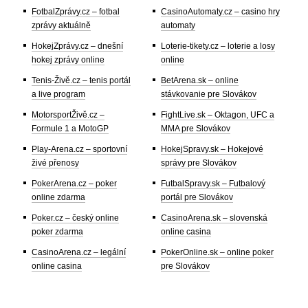
FotbalZprávy.cz – fotbal
CasinoAutomaty.cz – casino hry
zprávy aktuálně
automaty
HokejZprávy.cz – dnešní
Loterie-tikety.cz – loterie a losy
hokej zprávy online
online
Tenis-Živě.cz – tenis portál
BetArena.sk – online
a live program
stávkovanie pre Slovákov
MotorsportŽivě.cz –
FightLive.sk – Oktagon, UFC a
Formule 1 a MotoGP
MMA pre Slovákov
Play-Arena.cz – sportovní
HokejSpravy.sk – Hokejové
živé přenosy
správy pre Slovákov
PokerArena.cz – poker
FutbalSpravy.sk – Futbalový
online zdarma
portál pre Slovákov
Poker.cz – český online
CasinoArena.sk – slovenská
poker zdarma
online casina
CasinoArena.cz – legální
PokerOnline.sk – online poker
online casina
pre Slovákov