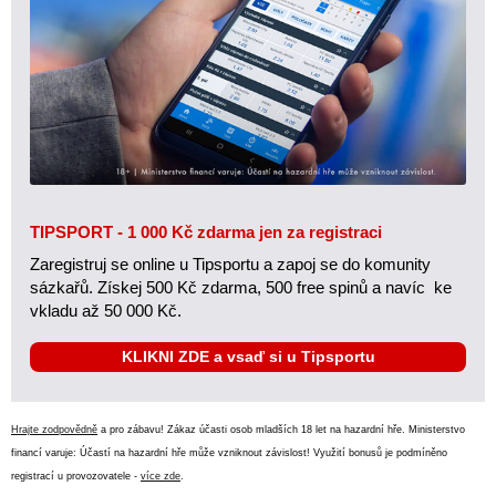
TIPSPORT - 1 000 Kč zdarma jen za registraci
Zaregistruj se online u Tipsportu a zapoj se do komunity
sázkařů. Získej 500 Kč zdarma, 500 free spinů a navíc ke
vkladu až 50 000 Kč.
KLIKNI ZDE a vsaď si u Tipsportu
Hrajte zodpovědně
a pro zábavu! Zákaz účasti osob mladších 18 let na hazardní hře. Ministerstvo
financí varuje: Účastí na hazardní hře může vzniknout závislost! Využití bonusů je podmíněno
registrací u provozovatele -
více zde
.