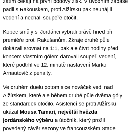
zatím čekají na první bodový zisk. V úvodním zápase
padli s Rakouskem, proti Alžírsku pak neuhájili
vedení a nechali soupeře otočit.
Kopec smůly si Jordánci vybrali právě hned při
premiéře proti Rakušanům. Zkraje druhé půle
dokázali srovnat na 1:1, pak ale čtvrt hodiny před
koncem vlastním gólem darovali soupeři vedení,
které podtrhl ve 12. minutě nastavení Marko
Arnautović z penalty.
Ve druhém duelu potom sice nováček vedl nad
Alžírskem, které ale během druhé půle dvěma góly
ze standardek otočilo. Asistencí se proti Alžírsku
ukázal
Mousa Tamari, největší hvězda
jordánského výběru
a útočník, který prožil
povedený závěr sezony ve francouzském Stade