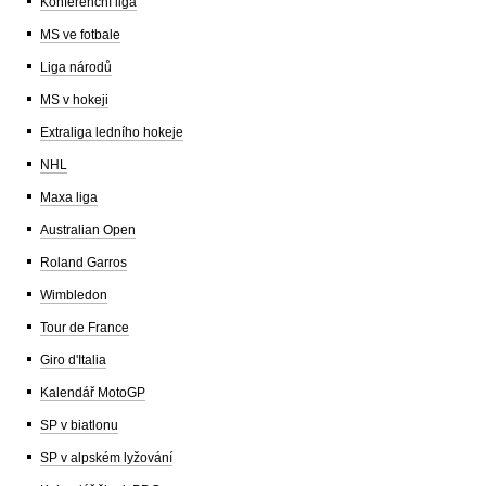
Konferenční liga
MS ve fotbale
Liga národů
MS v hokeji
Extraliga ledního hokeje
NHL
Maxa liga
Australian Open
Roland Garros
Wimbledon
Tour de France
Giro d'Italia
Kalendář MotoGP
SP v biatlonu
SP v alpském lyžování