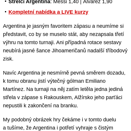
Střelci Argentina
: Messi 1,40 | Álvarez 1,90
Kompletní nabídka a LIVE kurzy
Argentina je jasným favoritem zápasu a neumíme si
představit, co by se muselo stát, aby nezapsala třetí
výhru na tomto turnaji. Ani případná rotace sestavy
neubírá jasné šance Jihoameričanů nadalší tříbodový
zisk.
Navíc Argentina je nesmírně pevná směrem dozadu,
k tomu obranu jistí výtečný gólman Emiliano
Martínez. Na turnaji na něj zatím letěla jedna jediná
střela v zápase s Rakouskem, Alžírsko jeho parťáci
nepustili k zakončení na branku.
My podobný obrázek hry čekáme i v tomto duelu
a tušíme, že Argentina i potřetí vyhraje s čistým