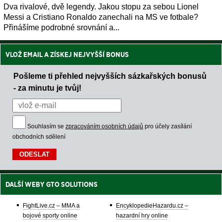
Dva rivalové, dvě legendy. Jakou stopu za sebou Lionel
Messi a Cristiano Ronaldo zanechali na MS ve fotbale?
Přinášíme podrobné srovnání a...
VLOŽ EMAIL A ZÍSKEJ NEJVYŠŠÍ BONUS
Pošleme ti přehled nejvyšších sázkařských bonusů
- za minutu je tvůj!
Souhlasím se
zpracováním osobních údajů
pro účely zasílání
obchodních sdělení
DALŠÍ WEBY GTO SOLUTIONS
FightLive.cz – MMA a
EncyklopedieHazardu.cz –
bojové sporty online
hazardní hry online