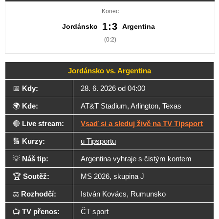
Konec
1:3
Jordánsko
Argentina
(0:2)
Jordánsko vs. Argentina
📅
Kdy:
28. 6. 2026 od 04:00
🌍
Kde:
AT&T Stadium, Arlington, Texas
🔴
Live stream:
Vsaď si a sleduj živě na TV Tipsport
🔢
Kurzy:
u Tipsportu
💡
Náš tip:
Argentina vyhraje s čistým kontem
🏆
Soutěž:
MS 2026, skupina J
⚖️
Rozhodčí:
István Kovács, Rumunsko
📺
TV přenos:
ČT sport