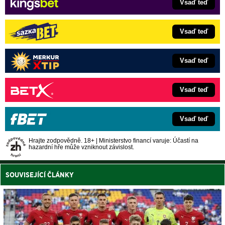
Vsaď teď
Vsaď teď
Vsaď teď
Vsaď teď
Vsaď teď
Hrajte zodpovědně. 18+ | Ministerstvo financí varuje: Účastí na
hazardní hře může vzniknout závislost.
SOUVISEJÍCÍ ČLÁNKY