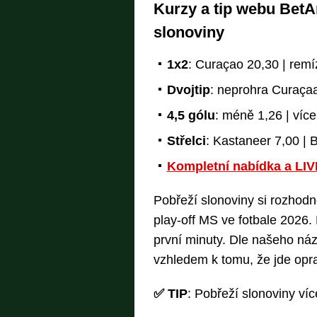
Kurzy a tip webu BetA
slonoviny
1x2
: Curaçao 20,30 | remí
Dvojtip
: neprohra Curaçaa
4,5 gólu
: méně 1,26 | více
Střelci
: Kastaneer 7,00 | 
Kompletní nabídka a LIV
Pobřeží slonoviny si rozhodn
play-off MS ve fotbale 2026. 
první minuty. Dle našeho ná
vzhledem k tomu, že jde opr
✅ TIP
: Pobřeží slonoviny víc