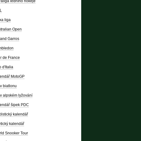
raliga ledního hokeje
L
a liga
tralian Open
and Garros
mbledon
r de France
 d'Italia
lendář MotoGP
v biatlonu
v alpském lyžování
endář šipek PDC
listický kalendář
etický kalendář
ld Snooker Tour