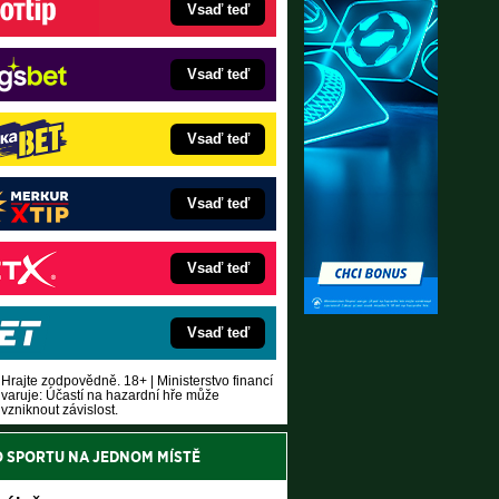
Vsaď teď
Vsaď teď
Vsaď teď
Vsaď teď
Vsaď teď
Vsaď teď
Hrajte zodpovědně. 18+ | Ministerstvo financí
varuje: Účastí na hazardní hře může
vzniknout závislost.
O SPORTU NA JEDNOM MÍSTĚ