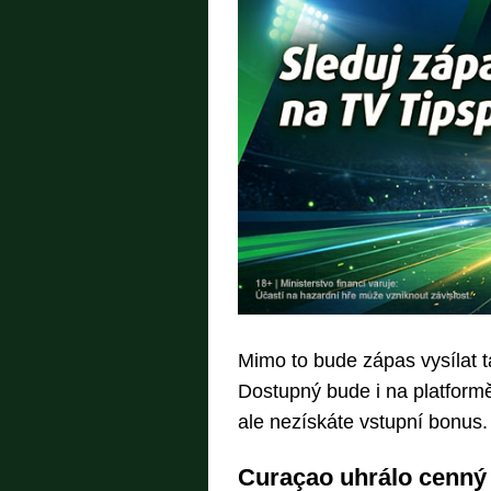
Mimo to bude zápas vysílat 
Dostupný bude i na platformě
ale nezískáte vstupní bonus.
Curaçao uhrálo cenný 